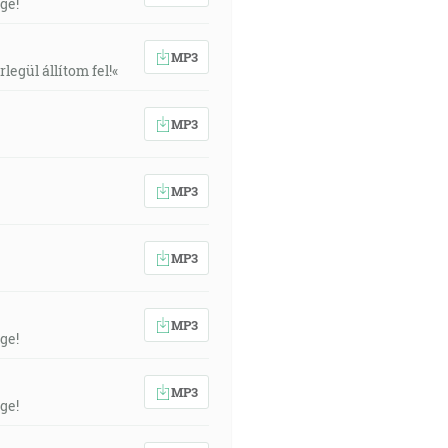
ge!
MP3
egül állítom fel!«
MP3
MP3
MP3
MP3
ge!
MP3
ge!