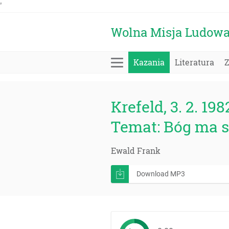
'
Wolna Misja Ludow
Kazania
Literatura
Krefeld, 3. 2. 198
Temat: Bóg ma s
Ewald Frank
Download MP3