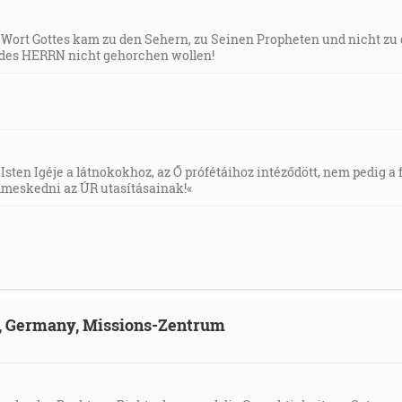
s Wort Gottes kam zu den Sehern, zu Seinen Propheten und nicht zu
des HERRN nicht gehorchen wollen!
Isten Igéje a látnokokhoz, az Ő prófétáihoz intéződött, nem pedig a f
meskedni az ÚR utasításainak!«
ld, Germany, Missions-Zentrum