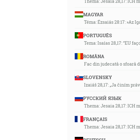
Thema: Jesaia 28,17: ICH 
MAGYAR
Téma: Ézsaiás 28:17: »Az I
PORTUGUÊS
Tema: Isaías 28,17: “EU faç
ROMÂNA
Fac din judecată o sfoară 
SLOVENSKY
Izaiáš 28,17: „Ja činím prá
РУССКИЙ ЯЗЫК
Thema: Jesaia 28,17: ICH 
FRANÇAIS
Thema: Jesaia 28,17: ICH 