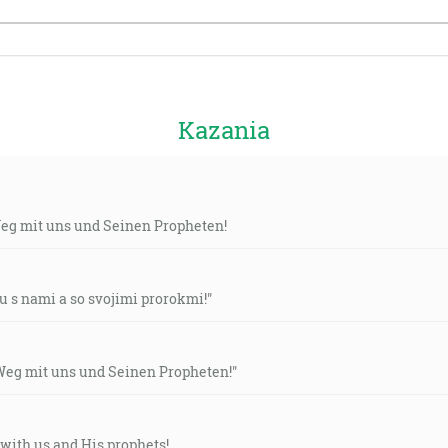
Kazania
Weg mit uns und Seinen Propheten!
u s nami a so svojimi prorokmi!"
Weg mit uns und Seinen Propheten!"
with us and His prophets!