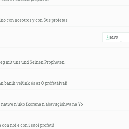
ino con nosotros y con Sus profetas!
MP3
Weg mit uns und Seinen Propheten!
n bánik velünk és az Ő prófétáival!
a natwe n'uko ikorana n'abavugishwa na Yo
 con noi e con i suoi profeti!