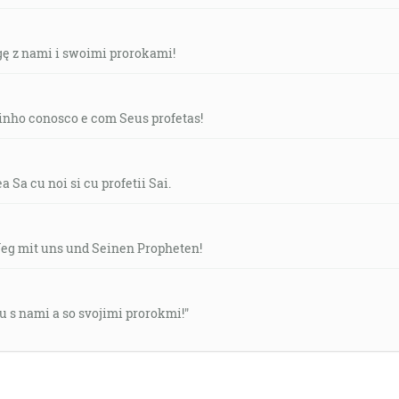
ę z nami i swoimi prorokami!
nho conosco e com Seus profetas!
Sa cu noi si cu profetii Sai.
Weg mit uns und Seinen Propheten!
u s nami a so svojimi prorokmi!"