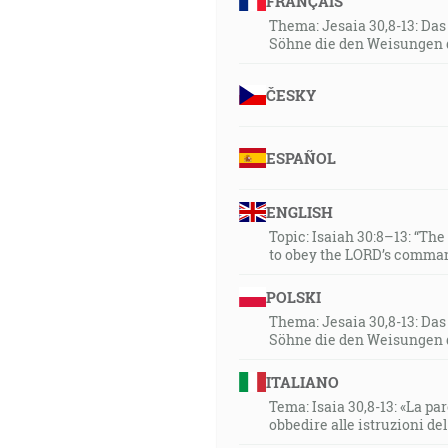
FRANÇAIS
Thema: Jesaia 30,8-13: Da
Söhne die den Weisungen 
ČESKY
ESPAÑOL
ENGLISH
Topic: Isaiah 30:8–13: “Th
to obey the LORD’s comman
POLSKI
Thema: Jesaia 30,8-13: Da
Söhne die den Weisungen 
ITALIANO
Tema: Isaia 30,8-13: «La paro
obbedire alle istruzioni de