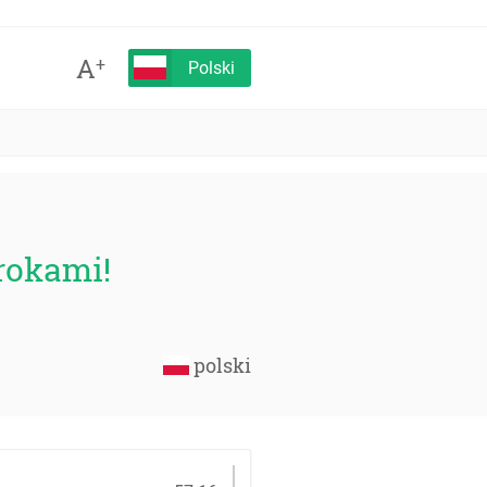
A
+
Polski
rokami!
polski