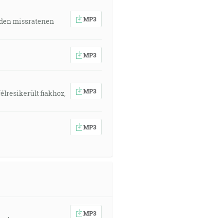
MP3
 den missratenen
MP3
MP3
élresikerült fiakhoz,
MP3
MP3