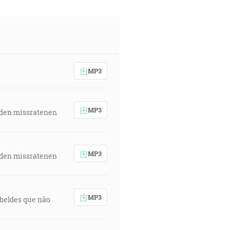
MP3
MP3
 den missratenen
MP3
 den missratenen
MP3
rebeldes que não