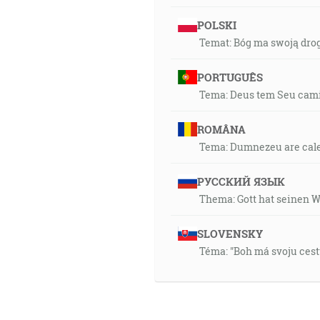
POLSKI
Temat: Bóg ma swoją drog
PORTUGUÊS
Tema: Deus tem Seu cami
ROMÂNA
Tema: Dumnezeu are calea 
РУССКИЙ ЯЗЫК
Thema: Gott hat seinen 
SLOVENSKY
Téma: "Boh má svoju cest