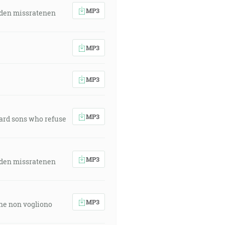
MP3
 den missratenen
MP3
MP3
MP3
ward sons who refuse
MP3
 den missratenen
MP3
 che non vogliono