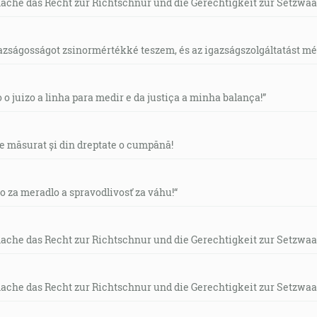
mache das Recht zur Richtschnur und die Gerechtigkeit zur Setzwaa
gazságosságot zsinormértékké teszem, és az igazságszolgáltatást mérl
o o juizo a linha para medir e da justiça a minha balança!”
de măsurat și din dreptate o cumpănă!
vo za meradlo a spravodlivosť za váhu!“
mache das Recht zur Richtschnur und die Gerechtigkeit zur Setzwaa
mache das Recht zur Richtschnur und die Gerechtigkeit zur Setzwaa