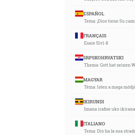
ESPAÑOL
Tema: ¡Dios tiene Su cam
FRANÇAIS
Esaie 51v1-8
SRPSKOHRVATSKI
Thema: Gott hat seinen 
MAGYAR
Téma: Isten a maga módjá
IKIRUNDI
Imana irafise uko ikiran
ITALIANO
Tema: Dio ha la sua strada