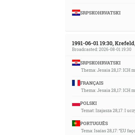
SRPSKOHRVATSKI
1991-06-01 19:30, Krefe
Broadcasted: 2026-08-01 19:30
SRPSKOHRVATSKI
Thema: Jesaia 28,17: ICH 
FRANÇAIS
Thema: Jesaia 28,17: ICH 
POLSKI
Temat: Izajasza 28,17: I u
PORTUGUÊS
Tema: Isaías 28,17: “EU faç