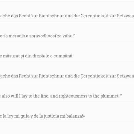
mache das Recht zur Richtschnur und die Gerechtigkeit zur Setzwaa
vo za meradlo a spravodlivosť za váhu!“
de măsurat și din dreptate o cumpănă!
mache das Recht zur Richtschnur und die Gerechtigkeit zur Setzwaa
e also will I lay to the line, and righteousness to the plummet.!”
e la ley mi guía y de la justicia mi balanza!»