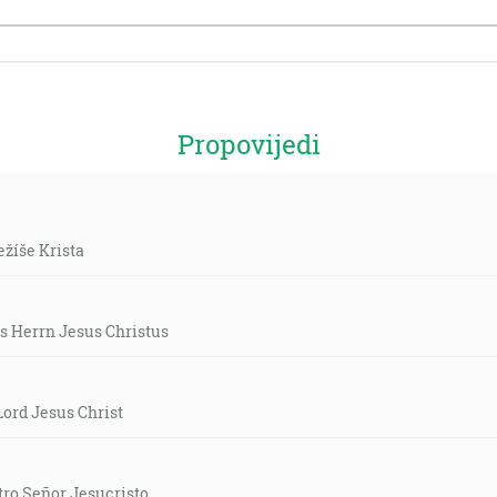
Propovijedi
žíše Krista
s Herrn Jesus Christus
Lord Jesus Christ
tro Señor Jesucristo