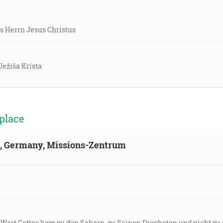
s Herrn Jesus Christus
ežiša Krista
place
ld, Germany, Missions-Zentrum
s Wort Gottes kam zu den Sehern, zu Seinen Propheten und nicht zu