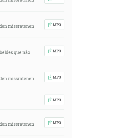
MP3
 den missratenen
MP3
rebeldes que não
MP3
 den missratenen
MP3
MP3
 den missratenen