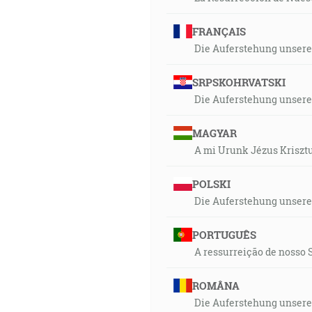
FRANÇAIS
Die Auferstehung unsere
SRPSKOHRVATSKI
Die Auferstehung unsere
MAGYAR
A mi Urunk Jézus Kriszt
POLSKI
Die Auferstehung unsere
PORTUGUÊS
A ressurreição de nosso 
ROMÂNA
Die Auferstehung unsere