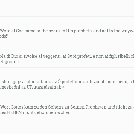
e Word of God came to the seers, to His prophets, and not to the way
ds!”
la di Dio si rivolse ai veggenti, ai Suoi profeti, e non ai figli ribelli
l Signore!»
Isten Igéje a látnokokhoz, az Ő prófétáihoz intéződött, nem pedig a f
meskedni az ÚR utasításainak!«
s Wort Gottes kam zu den Sehern, zu Seinen Propheten und nicht zu
des HERRN nicht gehorchen wollen!