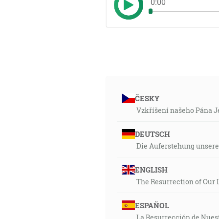
0:00
ČESKY
Vzkříšení našeho Pána Je
DEUTSCH
Die Auferstehung unsere
ENGLISH
The Resurrection of Our 
ESPAÑOL
La Resurrección de Nues