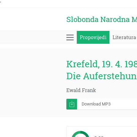
'
Slobonda Narodna M
Propovijedi
Literatura
Krefeld, 19. 4. 19
Die Auferstehun
Ewald Frank
Download MP3