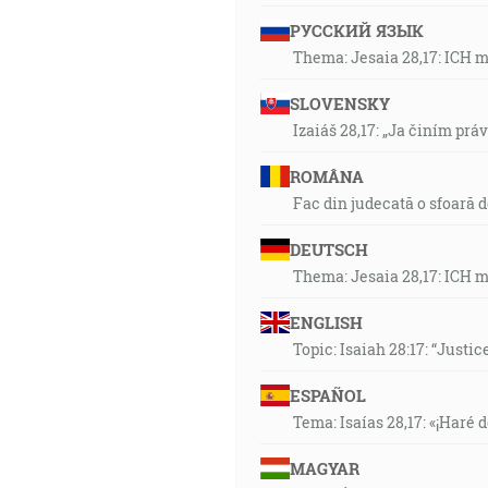
РУССКИЙ ЯЗЫК
Thema: Jesaia 28,17: ICH 
SLOVENSKY
Izaiáš 28,17: „Ja činím prá
ROMÂNA
Fac din judecată o sfoară 
DEUTSCH
Thema: Jesaia 28,17: ICH 
ENGLISH
Topic: Isaiah 28:17: “Justic
ESPAÑOL
Tema: Isaías 28,17: «¡Haré d
MAGYAR