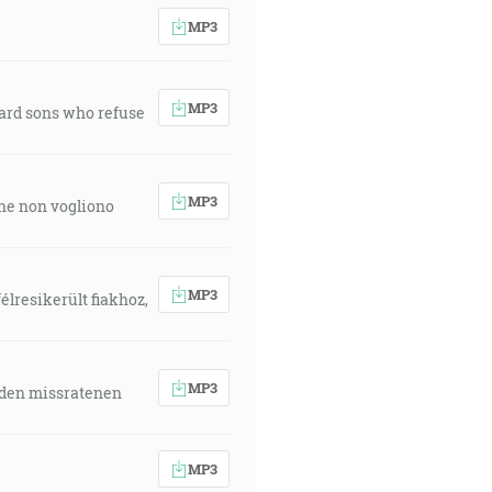
MP3
MP3
ward sons who refuse
MP3
 che non vogliono
MP3
élresikerült fiakhoz,
MP3
 den missratenen
MP3