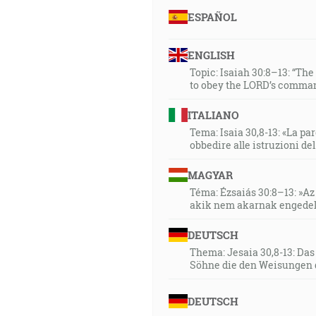
ESPAÑOL
ENGLISH
Topic: Isaiah 30:8–13: “Th
to obey the LORD’s comman
ITALIANO
Tema: Isaia 30,8-13: «La paro
obbedire alle istruzioni de
MAGYAR
Téma: Ézsaiás 30:8–13: »Az 
akik nem akarnak engedel
DEUTSCH
Thema: Jesaia 30,8-13: Da
Söhne die den Weisungen 
DEUTSCH