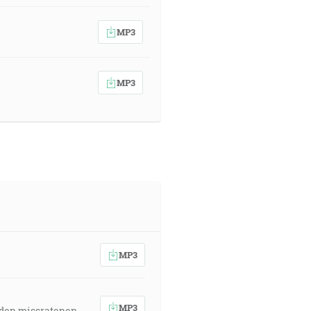
MP3
MP3
MP3
MP3
 den missratenen