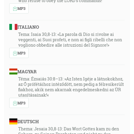
25:32
who refuse to obey the LORD’s commands!”
"Ján 15:16", "Nie vy ste si mňa vyvolili, ale ja som si vás
MP3
vyvolil a ustanovil som vás, aby ste vy išli a niesli
ovocie, a vaše ovocie aby zostávalo, aby, za čokoľvek
ITALIANO
by ste prosili Otca v mojom mene, dal vám."
Tema: Isaia 30,8-13: «La parola di Dio si rivolse ai
veggenti, ai Suoi profeti, e non ai figli ribelli che non
26:19
vogliono obbedire alle istruzioni del Signore!»
"Rimanom 12:4-6", "Lebo tak, ako máme v jednom tele
MP3
mnohé údy, ale ako údy nemajú všetky toho istého
úkonu, tak aj my mnohí sme jedným telom v Kristovi,
MAGYAR
ale jednotlive jedni druhých údami. A majúc
rozdielne dary, podľa milosti, ktorá nám je daná …"
Téma: Ézsaiás 30:8–13: »Az Isten Igéje a látnokokhoz,
az Ő prófétáihoz intéződött, nem pedig a félresikerült
fiakhoz, akik nem akarnak engedelmeskedni az ÚR
27:01
utasításainak!«
"Kološanom 1:18", "… a on je hlavou tela, cirkvi …"
MP3
28:02
DEUTSCH
"Ján 17:17", "Tvoje slovo je pravda."
Thema: Jesaia 30,8-13: Das Wort Gottes kam zu den