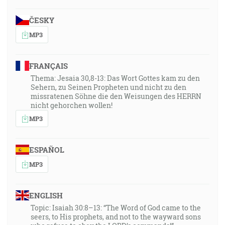
daná, buď proroctvo, nech je v úmere s vierou …"
ČESKY
21:22
MP3
"Židom 11:6", "A bez viery nie je možné ľúbiť sa Bohu."
FRANÇAIS
23:15
Thema: Jesaia 30,8-13: Das Wort Gottes kam zu den
"Rimanom 10:17", "Tak teda viera z počutia a počutie
Sehern, zu Seinen Propheten und nicht zu den
skrze slovo Božie."
missratenen Söhne die den Weisungen des HERRN
nicht gehorchen wollen!
24:22
MP3
"Rimanom 12:2", "A nepripodobňujte sa tomuto svetu,
ale sa premeňte obnovením svojej mysli, aby ste
ESPAÑOL
zkúšali, čo je vôľa Božia, to, čo je dobré, ľúbe a
MP3
dokonalé!
Efežanom 4:23
ENGLISH
… a obnovili sa v duchu svojej mysle …"
Topic: Isaiah 30:8–13: “The Word of God came to the
seers, to His prophets, and not to the wayward sons