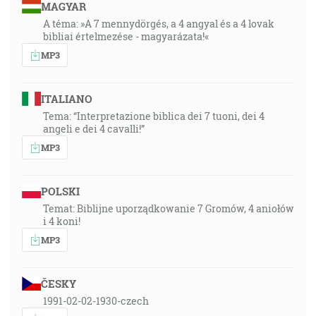
MAGYAR
A téma: »A 7 mennydörgés, a 4 angyal és a 4 lovak
bibliai értelmezése - magyarázata!«
MP3
ITALIANO
Tema: “Interpretazione biblica dei 7 tuoni, dei 4
angeli e dei 4 cavalli!”
MP3
POLSKI
Temat: Biblijne uporządkowanie 7 Gromów, 4 aniołów
i 4 koni!
MP3
ČESKY
1991-02-02-1930-czech