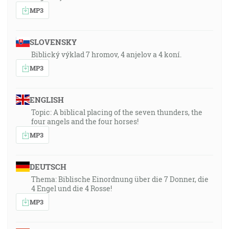
MP3
SLOVENSKY
Biblický výklad 7 hromov, 4 anjelov a 4 koní.
MP3
ENGLISH
Topic: A biblical placing of the seven thunders, the
four angels and the four horses!
MP3
DEUTSCH
Thema: Biblische Einordnung über die 7 Donner, die
4 Engel und die 4 Rosse!
MP3