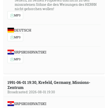
Sehern, zu Seinen Propheten und nicht zu den
30:18
missratenen Söhne die den Weisungen des HERRN
"Jeremiáš 1:12", "A Hospodin mi riekol: Dobre vidíš,
nicht gehorchen wollen!
lebo ja som šokéd, bdejem nad svojím slovom, aby
MP3
som ho vykonal."
DEUTSCH
MP3
SRPSKOHRVATSKI
MP3
1991-06-01 19:30, Krefeld, Germany, Missions-
Zentrum
Broadcasted: 2026-08-01 19:30
SRPSKOHRVATSKI