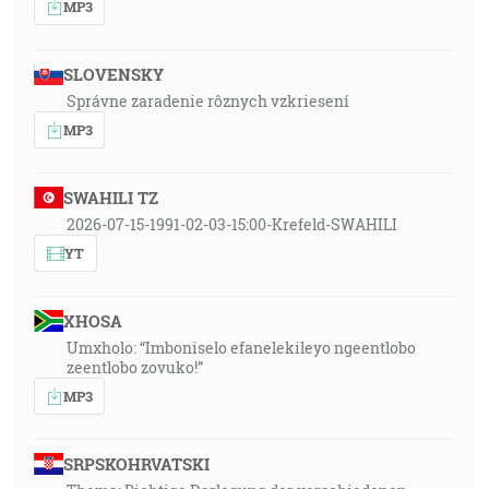
MP3
SLOVENSKY
Správne zaradenie rôznych vzkriesení
MP3
SWAHILI TZ
2026-07-15-1991-02-03-15:00-Krefeld-SWAHILI
YT
XHOSA
Umxholo: “Imboniselo efanelekileyo ngeentlobo
zeentlobo zovuko!”
MP3
SRPSKOHRVATSKI