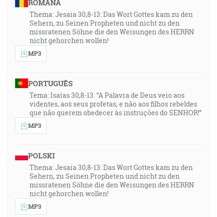
ROMÂNA
18:29
Thema: Jesaia 30,8-13: Das Wort Gottes kam zu den
"2. Timoteovi 2:21", "Keby sa tedy niekto vyčistil od
Sehern, zu Seinen Propheten und nicht zu den
toho, bude nádobou na česť, posvätenou, užitočnou
missratenen Söhne die den Weisungen des HERRN
hospodárovi, prihotovenou ku každému dobrému
nicht gehorchen wollen!
skutku."
MP3
20:01
PORTUGUÊS
"Rimanom 12:2-6", "A nepripodobňujte sa tomuto
Tema: Isaías 30,8-13: “A Palavra de Deus veio aos
svetu, ale sa premeňte obnovením svojej mysli, aby
videntes, aos seus profetas, e não aos filhos rebeldes
ste zkúšali, čo je vôľa Božia, to, čo je dobré, ľúbe a
que não querem obedecer às instruções do SENHOR!”
dokonalé! Lebo hovorím skrze milosť, ktorá mi je
MP3
daná, každému, kto je medzi vami, aby nemyslel
vyššie nad to, čo treba myslieť, ale aby myslel tak, že
by rozumne myslel, každý podľa toho, ako jednému
POLSKI
každému Boh udelil mieru viery. Lebo tak, ako máme
Thema: Jesaia 30,8-13: Das Wort Gottes kam zu den
Sehern, zu Seinen Propheten und nicht zu den
v jednom tele mnohé údy, ale ako údy nemajú všetky
missratenen Söhne die den Weisungen des HERRN
toho istého úkonu, tak aj my mnohí sme jedným telom
nicht gehorchen wollen!
v Kristovi, ale jednotlive jedni druhých údami. A
MP3
majúc rozdielne dary, podľa milosti, ktorá nám je