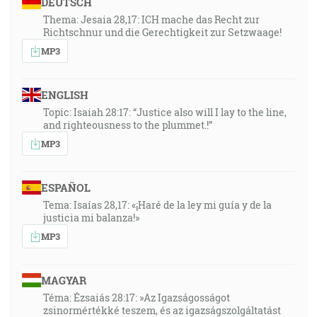
DEUTSCH
Thema: Jesaia 28,17: ICH mache das Recht zur
Richtschnur und die Gerechtigkeit zur Setzwaage!
MP3
ENGLISH
Topic: Isaiah 28:17: “Justice also will I lay to the line,
and righteousness to the plummet.!”
MP3
ESPAÑOL
Tema: Isaías 28,17: «¡Haré de la ley mi guía y de la
justicia mi balanza!»
MP3
MAGYAR
Téma: Ézsaiás 28:17: »Az Igazságosságot
zsinormértékké teszem, és az igazságszolgáltatást