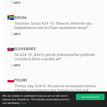
MP3
XHOSA
Umxholo: Izenzo 4:24–31: “Bona ke, bekuvile oko,
baphakamisa izwi kuThixo ngamxhelo mnye!”
MP3
SLOVENSKY
Sk 4,24–31: „Keď to počuli, jednomyseľne pozdvihli
svoj hlas k Bohu a modlili sa!“
MP3
POLSKI
Thema: Apg. 4,24-31: Als jene es vernommen hatten,
erhoben sie einmütig ihre Stimme zu Gott und
beteten!
We use cookies to understand how you use our site and to
Je suis d'accord
improve your experience. This includes personalizing content
MP3
and advertising.
Plus...