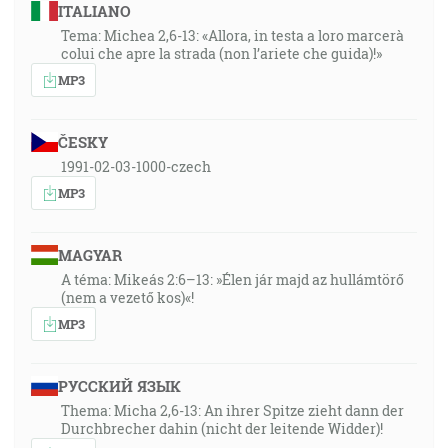
ITALIANO
Tema: Michea 2,6-13: «Allora, in testa a loro marcerà
colui che apre la strada (non l’ariete che guida)!»
MP3
ČESKY
1991-02-03-1000-czech
MP3
MAGYAR
A téma: Mikeás 2:6–13: »Élen jár majd az hullámtörő
(nem a vezető kos)«!
MP3
РУССКИЙ ЯЗЫК
Thema: Micha 2,6-13: An ihrer Spitze zieht dann der
Durchbrecher dahin (nicht der leitende Widder)!