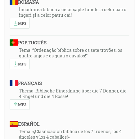
ROMÂNA
Încadrarea biblică a celor șapte tunete, a celor patru
îngeri și a celor patru cai!
MP3
PORTUGUÊS
Tema: “Ordenação bíblica sobre os sete trovões, os
quatro anjos e os quatro cavalos!”
MP3
FRANÇAIS
Thema: Biblische Einordnung über die 7 Donner, die
4 Engel und die 4 Rosse!
MP3
ESPAÑOL
Tema: «¡Clasificación bíblica de los 7 truenos, los 4
ángeles y los 4 caballos!»