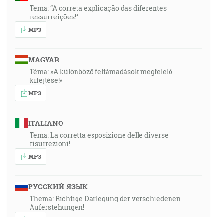
Tema: “A correta explicação das diferentes
ressurreições!”
MP3
MAGYAR
Téma: »A különböző feltámadások megfelelő
kifejtése!«
MP3
ITALIANO
Tema: La corretta esposizione delle diverse
risurrezioni!
MP3
РУССКИЙ ЯЗЫК
Thema: Richtige Darlegung der verschiedenen
Auferstehungen!