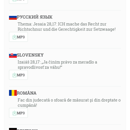
РУССКИЙ ЯЗЫК
Thema: Jesaia 28,17: ICH mache das Recht zur
Richtschnur und die Gerechtigkeit zur Setzwaage!
MP3
SLOVENSKY
Izaiáš 28,17: „Ja činím právo za meradlo a
spravodlivosť za váhu!“
MP3
ROMÂNA
Fac din judecată o sfoară de măsurat și din dreptate o
cumpănă!
MP3