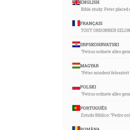
ENGLISH
Bible study: Peter placed
FRANÇAIS
TOUT ORDONNER SELON
SRPSKOHRVATSKI
"Petrus ordnete alles ge
MAGYAR
"Péter mindent felosztott
POLSKI
"Petrus ordnete alles ge
PORTUGUÊS
Estudo Bíblico: “Pedro o
ROMÂNA