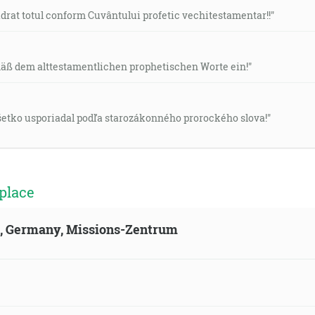
cadrat totul conform Cuvântului profetic vechitestamentar!!"
mäß dem alttestamentlichen prophetischen Worte ein!"
všetko usporiadal podľa starozákonného prorockého slova!"
place
ld, Germany, Missions-Zentrum