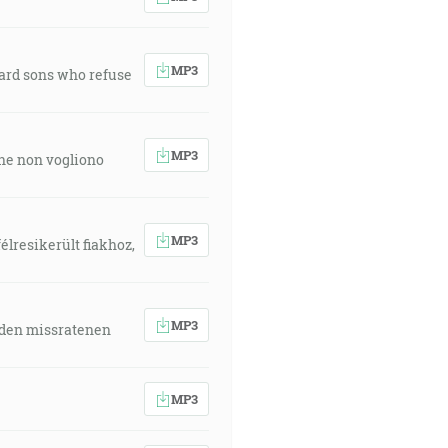
MP3
ward sons who refuse
MP3
 che non vogliono
MP3
élresikerült fiakhoz,
MP3
 den missratenen
MP3