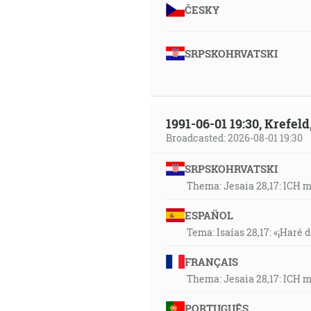
ČESKY
SRPSKOHRVATSKI
1991-06-01 19:30, Krefe
Broadcasted: 2026-08-01 19:30
SRPSKOHRVATSKI
Thema: Jesaia 28,17: ICH 
ESPAÑOL
Tema: Isaías 28,17: «¡Haré d
FRANÇAIS
Thema: Jesaia 28,17: ICH 
PORTUGUÊS