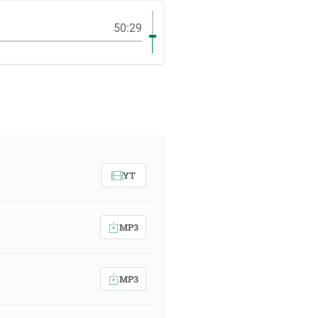
50:29
YT
MP3
MP3