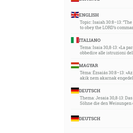
ENGLISH
Topic: Isaiah 30:8–13: “Th
to obey the LORD’s comman
ITALIANO
Tema: Isaia 30,8-13: «La paro
obbedire alle istruzioni de
MAGYAR
Téma: Ézsaiás 30:8–13: »Az 
akik nem akarnak engedel
DEUTSCH
Thema: Jesaia 30,8-13: Da
Söhne die den Weisungen 
DEUTSCH