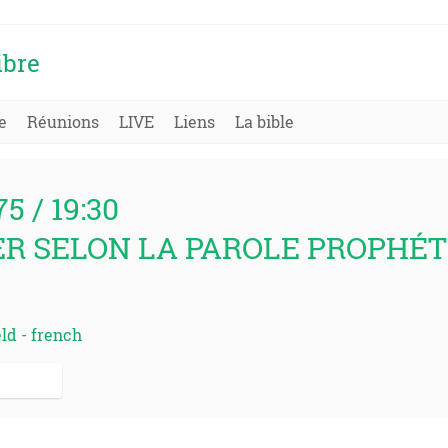
ibre
e
Réunions
LIVE
Liens
La bible
75 / 19:30
R SELON LA PAROLE PROPHÉT
eld - french