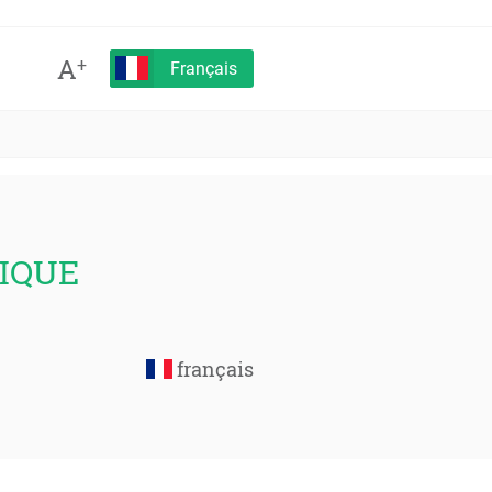
A
+
Français
IQUE
français