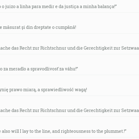
o o juizo a linha para medir e da justiça a minha balança!”
de măsurat și din dreptate o cumpănă!
mache das Recht zur Richtschnur und die Gerechtigkeit zur Setzwaa
vo za meradlo a spravodlivosť za váhu!“
czynię prawo miarą, a sprawiedliwość wagą!
mache das Recht zur Richtschnur und die Gerechtigkeit zur Setzwaa
e also will I lay to the line, and righteousness to the plummet.!”