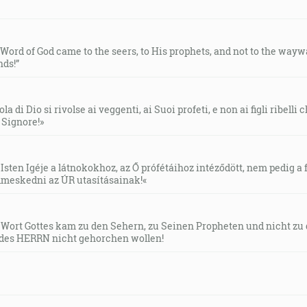
e Word of God came to the seers, to His prophets, and not to the way
ds!”
la di Dio si rivolse ai veggenti, ai Suoi profeti, e non ai figli ribelli
l Signore!»
Isten Igéje a látnokokhoz, az Ő prófétáihoz intéződött, nem pedig a f
meskedni az ÚR utasításainak!«
s Wort Gottes kam zu den Sehern, zu Seinen Propheten und nicht zu
des HERRN nicht gehorchen wollen!