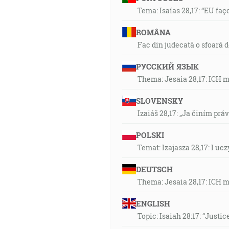
Tema: Isaías 28,17: “EU faç
ROMÂNA
Fac din judecată o sfoară 
РУССКИЙ ЯЗЫК
Thema: Jesaia 28,17: ICH 
SLOVENSKY
Izaiáš 28,17: „Ja činím prá
POLSKI
Temat: Izajasza 28,17: I u
DEUTSCH
Thema: Jesaia 28,17: ICH 
ENGLISH
Topic: Isaiah 28:17: “Justic