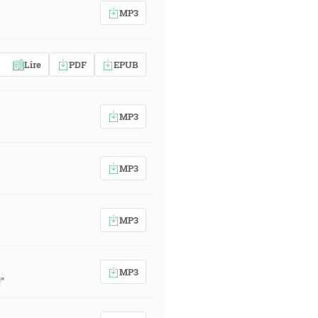
MP3
Lire
PDF
EPUB
MP3
MP3
MP3
MP3
”