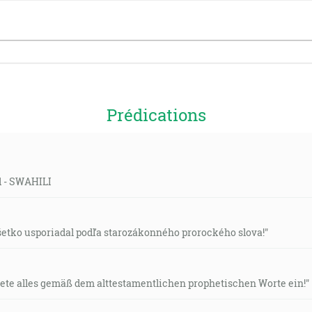
Prédications
ld - SWAHILI
všetko usporiadal podľa starozákonného prorockého slova!"
nete alles gemäß dem alttestamentlichen prophetischen Worte ein!"