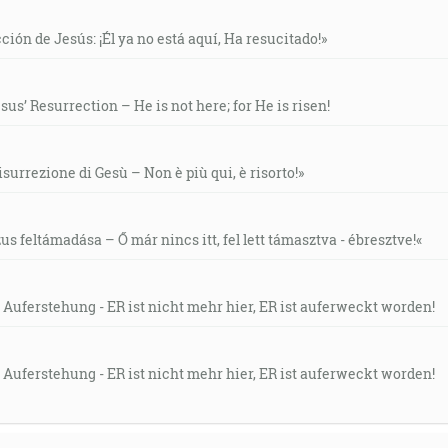
ción de Jesús: ¡Él ya no está aquí, Ha resucitado!»
us’ Resurrection – He is not here; for He is risen!
isurrezione di Gesù – Non è più qui, è risorto!»
s feltámadása – Ő már nincs itt, fel lett támasztva - ébresztve!«
 Auferstehung - ER ist nicht mehr hier, ER ist auferweckt worden!
 Auferstehung - ER ist nicht mehr hier, ER ist auferweckt worden!