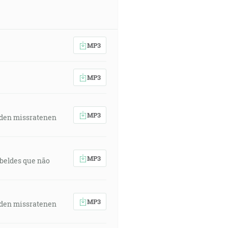
MP3
MP3
MP3
 den missratenen
MP3
rebeldes que não
MP3
 den missratenen