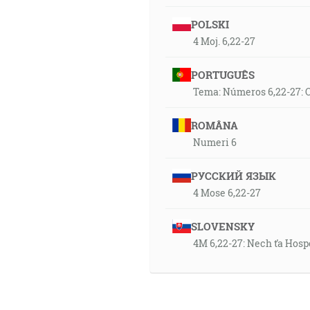
POLSKI
4 Moj. 6,22-27
PORTUGUÊS
Tema: Números 6,22-27: O
ROMÂNA
Numeri 6
РУССКИЙ ЯЗЫК
4 Mose 6,22-27
SLOVENSKY
4M 6,22-27: Nech ťa Hospo