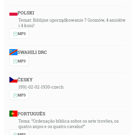
POLSKI
Temat: Biblijne uporządkowanie 7 Gromów, 4 aniołów
i 4 koni!
MP3
SWAHILI DRC
MP3
ČESKY
1991-02-02-1930-czech
MP3
PORTUGUÊS
Tema: “Ordenação bíblica sobre os sete trovões, os
quatro anjos e os quatro cavalos!”
MP3