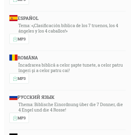
ESPAÑOL
Tema: «¡Clasificación bíblica de los 7 truenos, los 4
ángeles y los 4 caballos!»
MP3
ROMÂNA
Încadrarea biblică a celor șapte tunete, a celor patru
îngeri și a celor patru cai!
MP3
РУССКИЙ ЯЗЫК
Thema: Biblische Einordnung über die 7 Donner, die
4 Engel und die 4 Rosse!
MP3