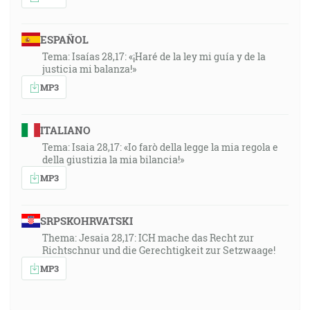
ESPAÑOL
Tema: Isaías 28,17: «¡Haré de la ley mi guía y de la
justicia mi balanza!»
MP3
ITALIANO
Tema: Isaia 28,17: «Io farò della legge la mia regola e
della giustizia la mia bilancia!»
MP3
SRPSKOHRVATSKI
Thema: Jesaia 28,17: ICH mache das Recht zur
Richtschnur und die Gerechtigkeit zur Setzwaage!
MP3