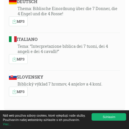
DEUTSCH
Thema: Biblische Einordnung über die 7 Donner, die
4 Engel und die 4 Rosse!
MP3
ITALIANO
Tema: “Interpretazione biblica dei 7 tuoni, dei 4
angeli e dei 4 cavalli!”
MP3
SLOVENSKY
Biblický výklad 7 hromov, 4 anjelov a 4 koní.
MP3
Náš web používa súbory cookies, ktoré vylepšujú naše služby.
Súhlasím
1991-03-03 15:00, Krefeld, Germany, Missions-
Používaním našej webstránky súhlasíte s ich používaním.
Viac...
Zentrum