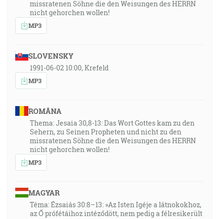
missratenen Söhne die den Weisungen des HERRN
nicht gehorchen wollen!
MP3
SLOVENSKY
1991-06-02 10:00, Krefeld
MP3
ROMÂNA
Thema: Jesaia 30,8-13: Das Wort Gottes kam zu den
Sehern, zu Seinen Propheten und nicht zu den
missratenen Söhne die den Weisungen des HERRN
nicht gehorchen wollen!
MP3
MAGYAR
Téma: Ézsaiás 30:8–13: »Az Isten Igéje a látnokokhoz,
az Ő prófétáihoz intéződött, nem pedig a félresikerült