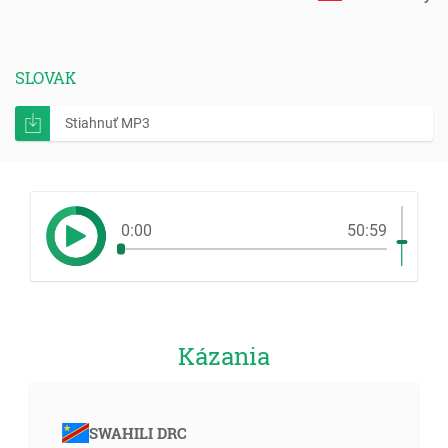
SLOVAK
Stiahnuť MP3
0:00
50:59
Kázania
SWAHILI DRC