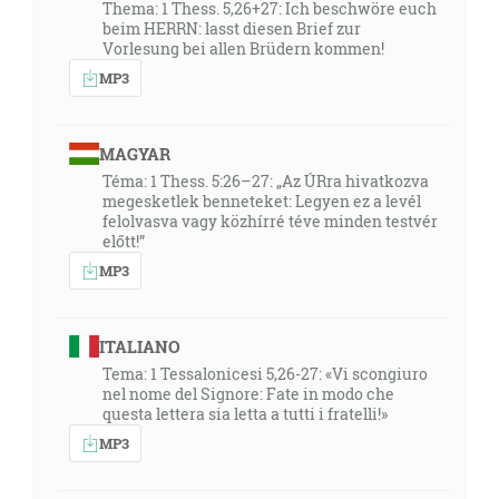
Thema: 1 Thess. 5,26+27: Ich beschwöre euch
beim HERRN: lasst diesen Brief zur
Vorlesung bei allen Brüdern kommen!
MP3
MAGYAR
Téma: 1 Thess. 5:26–27: „Az ÚRra hivatkozva
megesketlek benneteket: Legyen ez a levél
felolvasva vagy közhírré téve minden testvér
előtt!”
MP3
ITALIANO
Tema: 1 Tessalonicesi 5,26-27: «Vi scongiuro
nel nome del Signore: Fate in modo che
questa lettera sia letta a tutti i fratelli!»
MP3