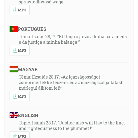
sprawiedliwość wagą!
MP3
PORTUGUÊS
Tema: Isaías 28,17: “EU faço o juizo a linha para medir
e da justiça a minha balança!”
MP3
MAGYAR
Téma: Ézsaiás 28:17: »Az Igazságosságot
zsinormértékké teszem, és az igazságszolgáltatást
mérlegül állítom fel!«
MP3
ENGLISH
Topic: Isaiah 28:17: “Justice also will I lay to the line,
and righteousness to the plummet.!”
MP3