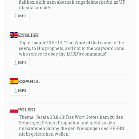
fiakhoz, akik nem akarnak engedelmeskedni az ÚR
utasításainak!«
MP3
ENGLISH
Topic: Isaiah 30:8–13: “The Word of God came to the
seers, to His prophets, and not to the wayward sons
who refuse to obey the LORD’s commands!”
MP3
ESPAÑOL
MP3
POLSKI
Thema: Jesaia 30,8-13: Das Wort Gottes kam zu den
Sehern, zu Seinen Propheten und nicht zu den
missratenen Söhne die den Weisungen des HERRN
nicht gehorchen wollen!