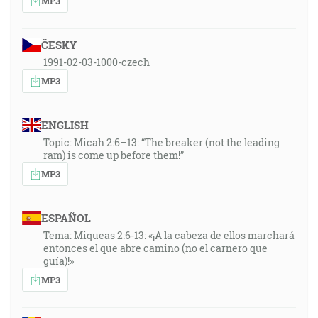
MP3
ČESKY
1991-02-03-1000-czech
MP3
ENGLISH
Topic: Micah 2:6–13: “The breaker (not the leading
ram) is come up before them!”
MP3
ESPAÑOL
Tema: Miqueas 2:6-13: «¡A la cabeza de ellos marchará
entonces el que abre camino (no el carnero que
guía)!»
MP3