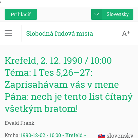
'
Prihlásiť
Slovensky
A
+
Slobodná ľudová misia
Krefeld, 2. 12. 1990 / 10:00
Téma: 1 Tes 5,26–27:
Zaprisahávam vás v mene
Pána: nech je tento list čítaný
všetkým bratom!
Ewald Frank
Kniha:
1990-12-02 - 10:00 - Krefeld -
slovensky