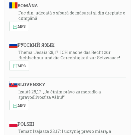
ROMÂNA
Fac din judecată o sfoară de măsurat și din dreptate o
cumpănă!
MP3
РУССКИЙ ЯЗЫК
Thema: Jesaia 28,17: ICH mache das Recht zur
Richtschnur und die Gerechtigkeit zur Setzwaage!
MP3
SLOVENSKY
Izaiáš 28,17: „Ja činím právo za meradlo a
spravodlivosť za váhu!“
MP3
POLSKI
Temat: Izajasza 28,17: I uczynię prawo miarą, a