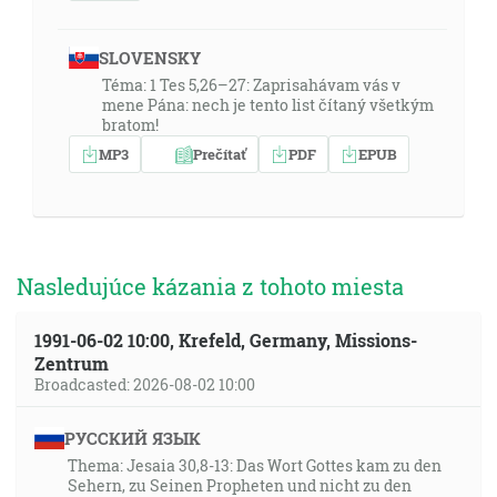
SLOVENSKY
Téma: 1 Tes 5,26–27: Zaprisahávam vás v
mene Pána: nech je tento list čítaný všetkým
bratom!
MP3
Prečítať
PDF
EPUB
Nasledujúce kázania z tohoto miesta
1991-06-02 10:00, Krefeld, Germany, Missions-
Zentrum
Broadcasted: 2026-08-02 10:00
РУССКИЙ ЯЗЫК
Thema: Jesaia 30,8-13: Das Wort Gottes kam zu den
Sehern, zu Seinen Propheten und nicht zu den