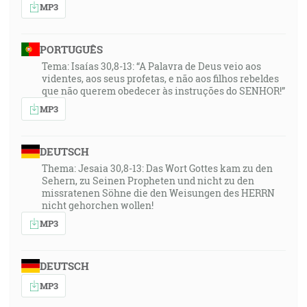
MP3
PORTUGUÊS
Tema: Isaías 30,8-13: “A Palavra de Deus veio aos
videntes, aos seus profetas, e não aos filhos rebeldes
que não querem obedecer às instruções do SENHOR!”
MP3
DEUTSCH
Thema: Jesaia 30,8-13: Das Wort Gottes kam zu den
Sehern, zu Seinen Propheten und nicht zu den
missratenen Söhne die den Weisungen des HERRN
nicht gehorchen wollen!
MP3
DEUTSCH
MP3