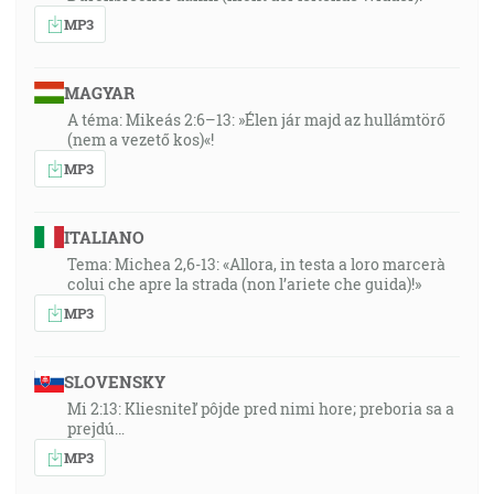
MP3
MAGYAR
A téma: Mikeás 2:6–13: »Élen jár majd az hullámtörő
(nem a vezető kos)«!
MP3
ITALIANO
Tema: Michea 2,6-13: «Allora, in testa a loro marcerà
colui che apre la strada (non l’ariete che guida)!»
MP3
SLOVENSKY
Mi 2:13: Kliesniteľ pôjde pred nimi hore; preboria sa a
prejdú…
MP3