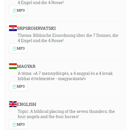
4 Engel und die 4 Rosse!
MP3
SRPSKOHRVATSKI
Thema: Biblische Einordnung über die 7 Donner, die
4 Engel und die 4 Rosse!
MP3
MAGYAR
A téma: »A 7 mennydörgés, a 4 angyal és a 4 lovak
bibliai értelmezése - magyarázata!«
MP3
ENGLISH
Topic: A biblical placing of the seven thunders, the
four angels and the four horses!
MP3