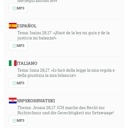
mérlegül állítom fel!«
MP3
ESPAÑOL
Tema: Isaías 28,17: «¡Haré de la ley mi guía y de la
justicia mi balanza!»
MP3
ITALIANO
Tema: Isaia 28,17: «Io farò della legge la mia regola e
della giustizia la mia bilancia!»
MP3
SRPSKOHRVATSKI
Thema: Jesaia 28,17: ICH mache das Recht zur
Richtschnur und die Gerechtigkeit zur Setzwaage!
MP3