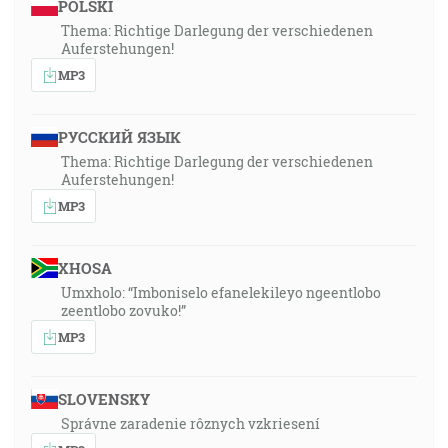
POLSKI
Thema: Richtige Darlegung der verschiedenen
Auferstehungen!
MP3
РУССКИЙ ЯЗЫК
Thema: Richtige Darlegung der verschiedenen
Auferstehungen!
MP3
XHOSA
Umxholo: “Imboniselo efanelekileyo ngeentlobo
zeentlobo zovuko!”
MP3
SLOVENSKY
Správne zaradenie rôznych vzkriesení