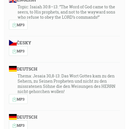
Topic: Isaiah 30:8–13: “The Word of God came to the
seers, to His prophets, and not to the wayward sons
who refuse to obey the LORD’s commands!”
MP3
ČESKY
MP3
DEUTSCH
Thema: Jesaia 30,8-13: Das Wort Gottes kam zu den
Sehern, zu Seinen Propheten und nicht zu den
missratenen Söhne die den Weisungen des HERRN
nicht gehorchen wollen!
MP3
DEUTSCH
MP3