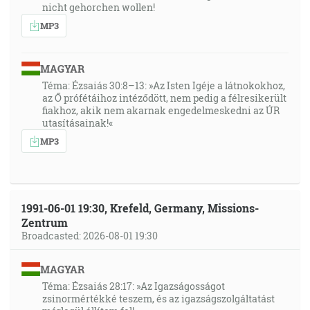
nicht gehorchen wollen!
MP3
MAGYAR
Téma: Ézsaiás 30:8–13: »Az Isten Igéje a látnokokhoz,
az Ő prófétáihoz intéződött, nem pedig a félresikerült
fiakhoz, akik nem akarnak engedelmeskedni az ÚR
utasításainak!«
MP3
1991-06-01 19:30, Krefeld, Germany, Missions-
Zentrum
Broadcasted: 2026-08-01 19:30
MAGYAR
Téma: Ézsaiás 28:17: »Az Igazságosságot
zsinormértékké teszem, és az igazságszolgáltatást