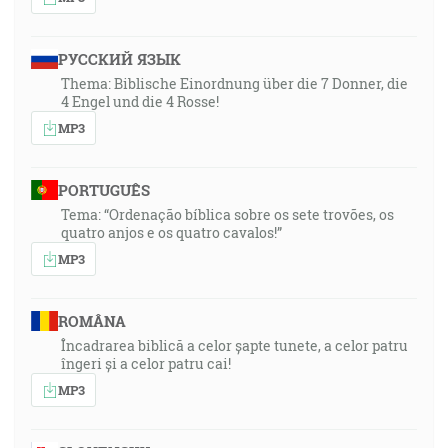
РУССКИЙ ЯЗЫК
Thema: Biblische Einordnung über die 7 Donner, die
4 Engel und die 4 Rosse!
MP3
PORTUGUÊS
Tema: “Ordenação bíblica sobre os sete trovões, os
quatro anjos e os quatro cavalos!”
MP3
ROMÂNA
Încadrarea biblică a celor șapte tunete, a celor patru
îngeri și a celor patru cai!
MP3