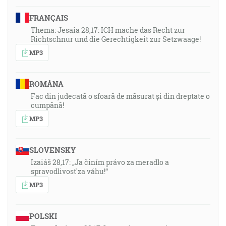
FRANÇAIS
Thema: Jesaia 28,17: ICH mache das Recht zur
Richtschnur und die Gerechtigkeit zur Setzwaage!
MP3
ROMÂNA
Fac din judecată o sfoară de măsurat și din dreptate o
cumpănă!
MP3
SLOVENSKY
Izaiáš 28,17: „Ja činím právo za meradlo a
spravodlivosť za váhu!“
MP3
POLSKI