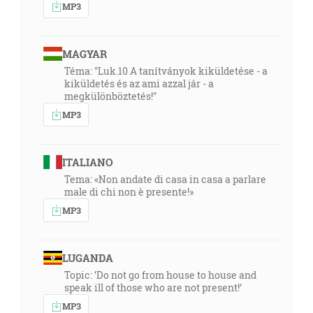
MP3
MAGYAR
Téma: "Luk.10 A tanítványok kiküldetése - a
kiküldetés és az ami azzal jár - a
megkülönböztetés!"
MP3
ITALIANO
Tema: «Non andate di casa in casa a parlare
male di chi non è presente!»
MP3
LUGANDA
Topic: ’Do not go from house to house and
speak ill of those who are not present!‘
MP3