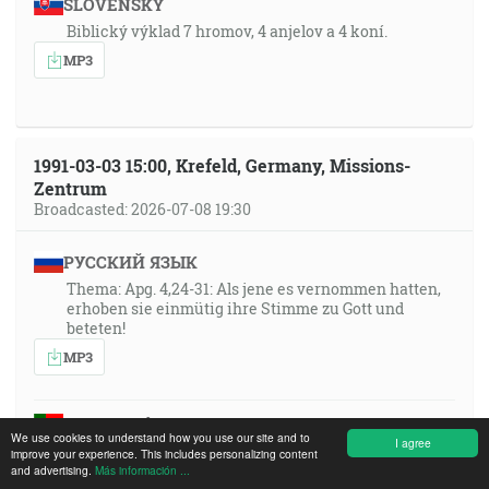
SLOVENSKY
Biblický výklad 7 hromov, 4 anjelov a 4 koní.
MP3
1991-03-03 15:00, Krefeld, Germany, Missions-
Zentrum
Broadcasted: 2026-07-08 19:30
РУССКИЙ ЯЗЫК
Thema: Apg. 4,24-31: Als jene es vernommen hatten,
erhoben sie einmütig ihre Stimme zu Gott und
beteten!
MP3
PORTUGUÊS
We use cookies to understand how you use our site and to
I agree
Tema: Atos 4,24-31: “Ao ouvirem isso, todos, de
improve your experience. This includes personalizing content
comum acordo, levantaram a voz a Deus e oraram!”
and advertising.
Más información ...