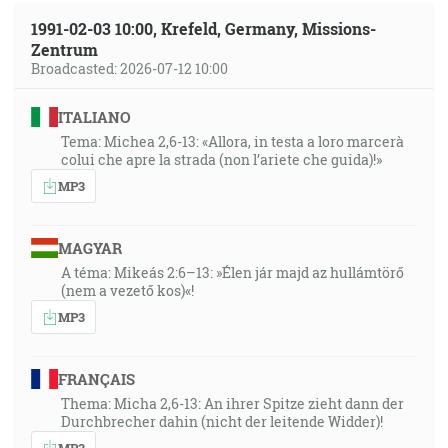
1991-02-03 10:00, Krefeld, Germany, Missions-
Zentrum
Broadcasted: 2026-07-12 10:00
ITALIANO
Tema: Michea 2,6-13: «Allora, in testa a loro marcerà
colui che apre la strada (non l’ariete che guida)!»
MP3
MAGYAR
A téma: Mikeás 2:6–13: »Élen jár majd az hullámtörő
(nem a vezető kos)«!
MP3
FRANÇAIS
Thema: Micha 2,6-13: An ihrer Spitze zieht dann der
Durchbrecher dahin (nicht der leitende Widder)!
MP3