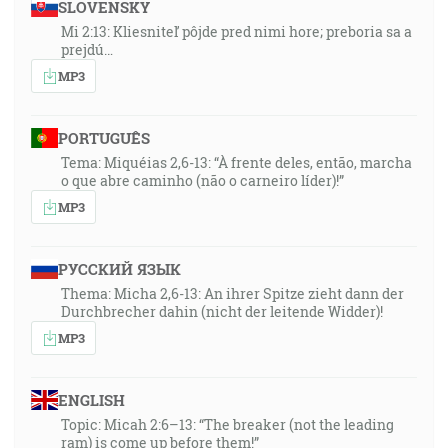
SLOVENSKY
Mi 2:13: Kliesniteľ pôjde pred nimi hore; preboria sa a
prejdú…
MP3
PORTUGUÊS
Tema: Miquéias 2,6-13: “À frente deles, então, marcha
o que abre caminho (não o carneiro líder)!”
MP3
РУССКИЙ ЯЗЫК
Thema: Micha 2,6-13: An ihrer Spitze zieht dann der
Durchbrecher dahin (nicht der leitende Widder)!
MP3
ENGLISH
Topic: Micah 2:6–13: “The breaker (not the leading
ram) is come up before them!”