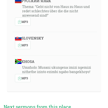
РУССКИЙ ЯЗЫК
Thema: "Geht nicht von Haus zu Haus und
redet schlechtes über die die nicht
anwesend sind!"
MP3
SLOVENSKY
MP3
XHOSA
Umxholo: Musani ukungena imizi ngemizi
nithethe izinto ezimbi ngabo bangekhoyo!
MP3
Next sermons from this place