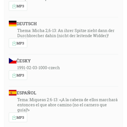
MP3
DEUTSCH
Thema: Micha 2,6-13: An ihrer Spitze zieht dann der
Durchbrecher dahin (nicht der leitende Widder)!
MP3
ČESKY
1991-02-03-1000-czech
MP3
ESPAÑOL
Tema: Miqueas 2:6-13: «¡A la cabeza de ellos marchará
entonces el que abre camino (no el carnero que
guía)!»
MP3