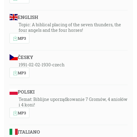
ENGLISH
Topic: A biblical placing of the seven thunders, the
four angels and the four horses!
MP3
ČESKY
1991-02-02-1930-czech
MP3
POLSKI
Temat: Biblijne uporządkowanie 7 Gromów, 4 aniołów
i 4 koni!
MP3
ITALIANO