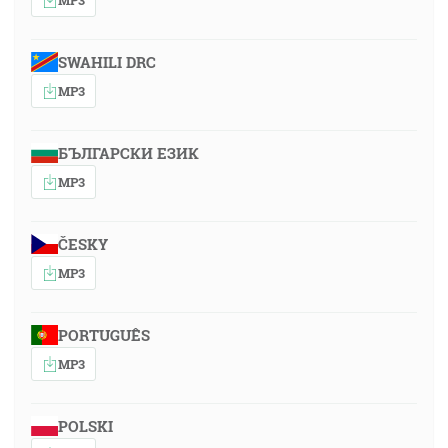
SWAHILI DRC
MP3
БЪЛГАРСКИ ЕЗИК
MP3
ČESKY
MP3
PORTUGUÊS
MP3
POLSKI