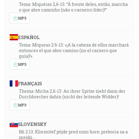
Tema: Miquéias 2,6-13: “À frente deles, então, marcha
o que abre caminho (não o carneiro líder)!”
MP3
ESPAÑOL
Tema: Miqueas 2:6-13: «¡A la cabeza de ellos marchará
entonces el que abre camino (no el carnero que
guía)!»
MP3
FRANÇAIS
Thema: Micha 2,6-13: An ihrer Spitze zieht dann der
Durchbrecher dahin (nicht der leitende Widder)!
MP3
SLOVENSKY
Mi 2:13: Kliesniteľ pôjde pred nimi hore; preboria sa a
prejdú…