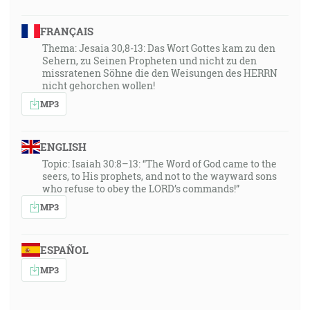
FRANÇAIS
Thema: Jesaia 30,8-13: Das Wort Gottes kam zu den
Sehern, zu Seinen Propheten und nicht zu den
missratenen Söhne die den Weisungen des HERRN
nicht gehorchen wollen!
MP3
ENGLISH
Topic: Isaiah 30:8–13: “The Word of God came to the
seers, to His prophets, and not to the wayward sons
who refuse to obey the LORD’s commands!”
MP3
ESPAÑOL
MP3