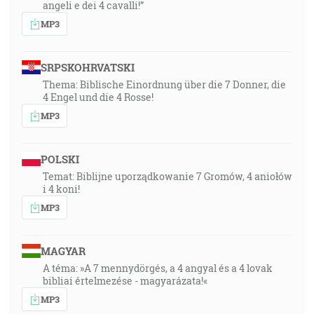
angeli e dei 4 cavalli!”
MP3
SRPSKOHRVATSKI
Thema: Biblische Einordnung über die 7 Donner, die
4 Engel und die 4 Rosse!
MP3
POLSKI
Temat: Biblijne uporządkowanie 7 Gromów, 4 aniołów
i 4 koni!
MP3
MAGYAR
A téma: »A 7 mennydörgés, a 4 angyal és a 4 lovak
bibliai értelmezése - magyarázata!«
MP3