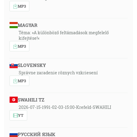
MP3
MAGYAR
Téma: »A különböző feltámadások megfelelő
kifejtése!«
MP3
SLOVENSKY
Správne zaradenie rôznych vzkriesení
MP3
SWAHILI TZ
2026-07-15-1991-02-03-15:00-Krefeld-SWAHILI
YT
РУССКИЙ ЯЗЫК