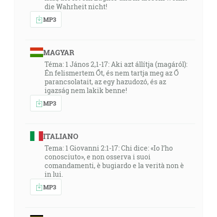
die Wahrheit nicht!
MP3
MAGYAR
Téma: 1 János 2,1-17: Aki azt állítja (magáról):
Én felismertem Őt, és nem tartja meg az Ő
parancsolatait, az egy hazudozó, és az
igazság nem lakik benne!
MP3
ITALIANO
Tema: 1 Giovanni 2:1-17: Chi dice: «Io l’ho
conosciuto», e non osserva i suoi
comandamenti, è bugiardo e la verità non è
in lui.
MP3