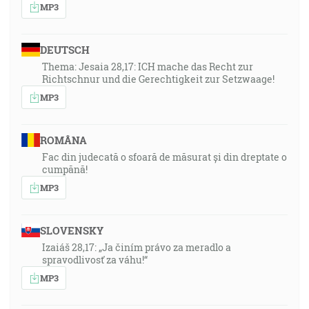
MP3
DEUTSCH
Thema: Jesaia 28,17: ICH mache das Recht zur
Richtschnur und die Gerechtigkeit zur Setzwaage!
MP3
ROMÂNA
Fac din judecată o sfoară de măsurat și din dreptate o
cumpănă!
MP3
SLOVENSKY
Izaiáš 28,17: „Ja činím právo za meradlo a
spravodlivosť za váhu!“
MP3