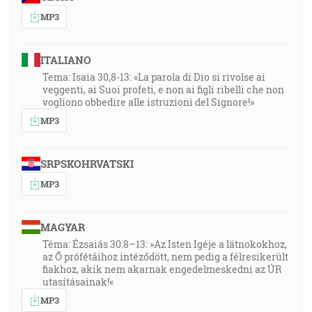
MP3
ITALIANO
Tema: Isaia 30,8-13: «La parola di Dio si rivolse ai
veggenti, ai Suoi profeti, e non ai figli ribelli che non
vogliono obbedire alle istruzioni del Signore!»
MP3
SRPSKOHRVATSKI
MP3
MAGYAR
Téma: Ézsaiás 30:8–13: »Az Isten Igéje a látnokokhoz,
az Ő prófétáihoz intéződött, nem pedig a félresikerült
fiakhoz, akik nem akarnak engedelmeskedni az ÚR
utasításainak!«
MP3