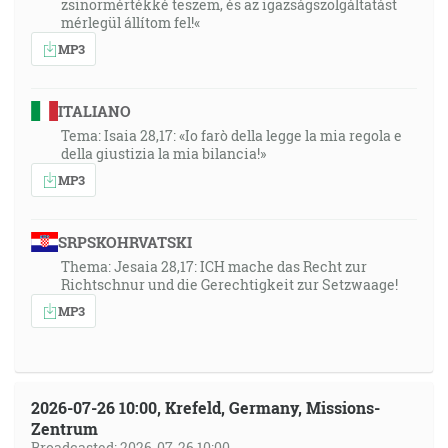
zsinormértékké teszem, és az igazságszolgáltatást
mérlegül állítom fel!«
MP3
ITALIANO
Tema: Isaia 28,17: «Io farò della legge la mia regola e
della giustizia la mia bilancia!»
MP3
SRPSKOHRVATSKI
Thema: Jesaia 28,17: ICH mache das Recht zur
Richtschnur und die Gerechtigkeit zur Setzwaage!
MP3
2026-07-26 10:00, Krefeld, Germany, Missions-
Zentrum
Broadcasted: 2026-07-26 10:00