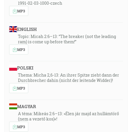
1991-02-03-1000-czech
MP3
ENGLISH
Topic: Micah 2:6–13: “The breaker (not the leading
ram) is come up before them!”
MP3
POLSKI
Thema: Micha 2,6-13: An ihrer Spitze zieht dann der
Durchbrecher dahin (nicht der leitende Widder)!
MP3
MAGYAR
A téma: Mikeás 2:6–13: »Élen jár majd az hullámtörő
(nem a vezető kos)«!
MP3