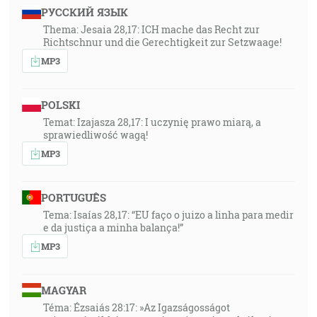
РУССКИЙ ЯЗЫК
Thema: Jesaia 28,17: ICH mache das Recht zur
Richtschnur und die Gerechtigkeit zur Setzwaage!
MP3
POLSKI
Temat: Izajasza 28,17: I uczynię prawo miarą, a
sprawiedliwość wagą!
MP3
PORTUGUÊS
Tema: Isaías 28,17: “EU faço o juizo a linha para medir
e da justiça a minha balança!”
MP3
MAGYAR
Téma: Ézsaiás 28:17: »Az Igazságosságot