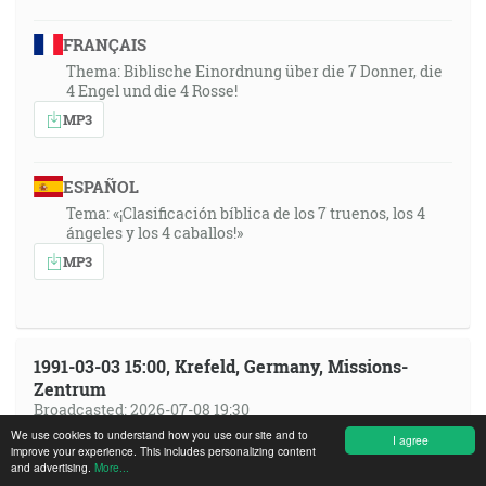
FRANÇAIS
Thema: Biblische Einordnung über die 7 Donner, die
4 Engel und die 4 Rosse!
MP3
ESPAÑOL
Tema: «¡Clasificación bíblica de los 7 truenos, los 4
ángeles y los 4 caballos!»
MP3
1991-03-03 15:00, Krefeld, Germany, Missions-
Zentrum
Broadcasted: 2026-07-08 19:30
We use cookies to understand how you use our site and to
I agree
improve your experience. This includes personalizing content
ENGLISH
and advertising.
More...