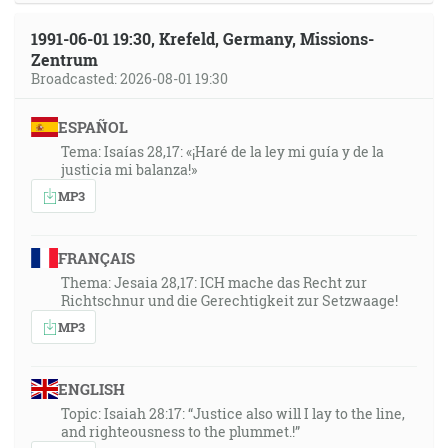
1991-06-01 19:30, Krefeld, Germany, Missions-
Zentrum
Broadcasted: 2026-08-01 19:30
ESPAÑOL
Tema: Isaías 28,17: «¡Haré de la ley mi guía y de la
justicia mi balanza!»
MP3
FRANÇAIS
Thema: Jesaia 28,17: ICH mache das Recht zur
Richtschnur und die Gerechtigkeit zur Setzwaage!
MP3
ENGLISH
Topic: Isaiah 28:17: “Justice also will I lay to the line,
and righteousness to the plummet.!”