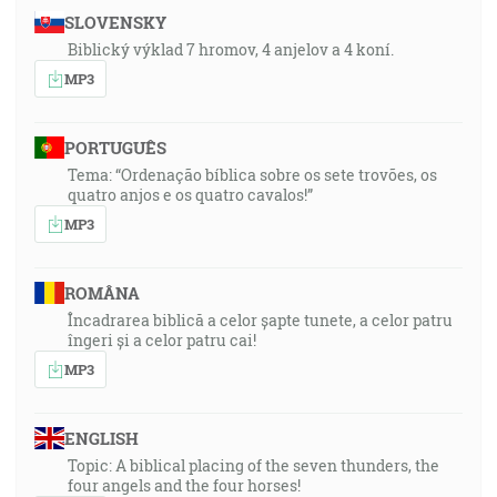
SLOVENSKY
Biblický výklad 7 hromov, 4 anjelov a 4 koní.
MP3
PORTUGUÊS
Tema: “Ordenação bíblica sobre os sete trovões, os
quatro anjos e os quatro cavalos!”
MP3
ROMÂNA
Încadrarea biblică a celor șapte tunete, a celor patru
îngeri și a celor patru cai!
MP3
ENGLISH
Topic: A biblical placing of the seven thunders, the
four angels and the four horses!