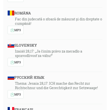
ROMÂNA
Fac din judecată o sfoară de măsurat și din dreptate o
cumpănă!
MP3
SLOVENSKY
Izaiáš 28,17: „Ja činím právo za meradlo a
spravodlivosť za váhu!“
MP3
РУССКИЙ ЯЗЫК
Thema: Jesaia 28,17: ICH mache das Recht zur
Richtschnur und die Gerechtigkeit zur Setzwaage!
MP3
FRANÇAIS