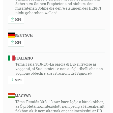
Sehern, zu Seinen Propheten und nicht zu den
missratenen Söhne die den Weisungen des HERRN
nicht gehorchen wollen!
MP3
DEUTSCH
MP3
ITALIANO
Tema: Isaia 30,8-13: «La parola di Dio si rivolse ai
veggenti, ai Suoi profeti, e non ai figli ribelli che non
vogliono obbedire alle istruzioni del Signore!»
MP3
MAGYAR
Téma: Ézsaiás 30:8–13: »Az Isten Igéje a látnokokhoz,
az Ő prófétáihoz intéződött, nem pedig a félresikerült
fiakhoz, akik nem akarnak engedelmeskedni az ÚR