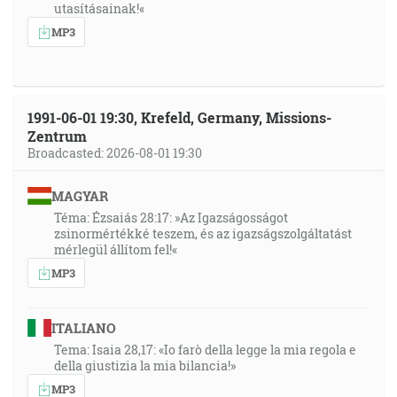
utasításainak!«
MP3
1991-06-01 19:30, Krefeld, Germany, Missions-
Zentrum
Broadcasted: 2026-08-01 19:30
MAGYAR
Téma: Ézsaiás 28:17: »Az Igazságosságot
zsinormértékké teszem, és az igazságszolgáltatást
mérlegül állítom fel!«
MP3
ITALIANO
Tema: Isaia 28,17: «Io farò della legge la mia regola e
della giustizia la mia bilancia!»
MP3