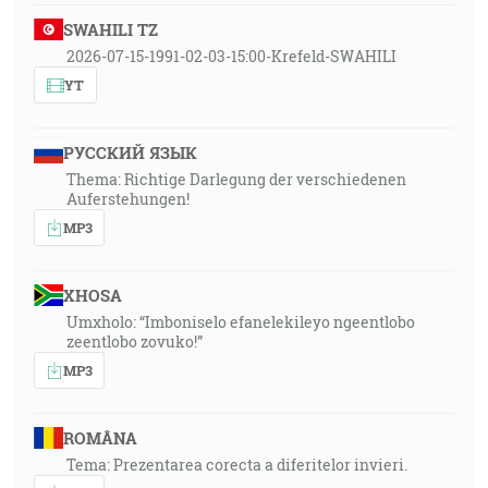
SWAHILI TZ
2026-07-15-1991-02-03-15:00-Krefeld-SWAHILI
YT
РУССКИЙ ЯЗЫК
Thema: Richtige Darlegung der verschiedenen
Auferstehungen!
MP3
XHOSA
Umxholo: “Imboniselo efanelekileyo ngeentlobo
zeentlobo zovuko!”
MP3
ROMÂNA
Tema: Prezentarea corecta a diferitelor invieri.