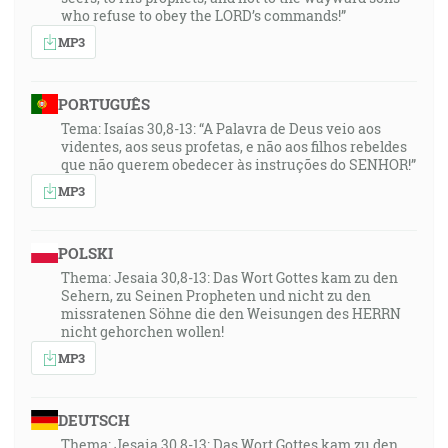
who refuse to obey the LORD’s commands!”
MP3
PORTUGUÊS
Tema: Isaías 30,8-13: “A Palavra de Deus veio aos
videntes, aos seus profetas, e não aos filhos rebeldes
que não querem obedecer às instruções do SENHOR!”
MP3
POLSKI
Thema: Jesaia 30,8-13: Das Wort Gottes kam zu den
Sehern, zu Seinen Propheten und nicht zu den
missratenen Söhne die den Weisungen des HERRN
nicht gehorchen wollen!
MP3
DEUTSCH
Thema: Jesaia 30,8-13: Das Wort Gottes kam zu den