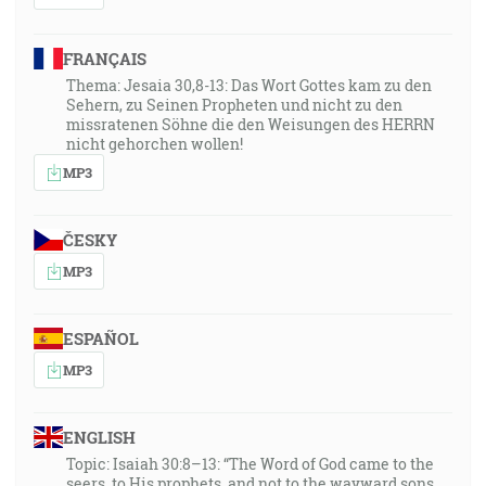
FRANÇAIS
Thema: Jesaia 30,8-13: Das Wort Gottes kam zu den
Sehern, zu Seinen Propheten und nicht zu den
missratenen Söhne die den Weisungen des HERRN
nicht gehorchen wollen!
MP3
ČESKY
MP3
ESPAÑOL
MP3
ENGLISH
Topic: Isaiah 30:8–13: “The Word of God came to the
seers, to His prophets, and not to the wayward sons