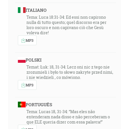
ITALIANO
Tema: Luca 18:31-34: Ed essi non capirono
nulla di tutto questo; quel discorso era per
loro oscuro e non capivano ciò che Gesù
voleva dire!
MP3
POLSKI
Temat: Łuk: 18, 31-34: Lecz oni nic z tego nie
zrozumieli i było to słowo zakryte przed nimi,
i nie wiedzieli , co mówiono.
MP3
PORTUGUÊS
Tema: Lucas 18, 31-34: “Mas eles não
entenderam nada disso e não perceberam o
que ELE queria dizer com essa palavra!”