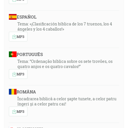
ESPAÑOL
Tema: «¡Clasificación bíblica de los 7 truenos, los 4
ángeles y los 4 caballos!»
MP3
PORTUGUÊS
Tema: “Ordenação bíblica sobre os sete trovões, os
quatro anjos e os quatro cavalos!”
MP3
ROMÂNA
Încadrarea biblică a celor șapte tunete, a celor patru
îngeri și a celor patru cai!
MP3