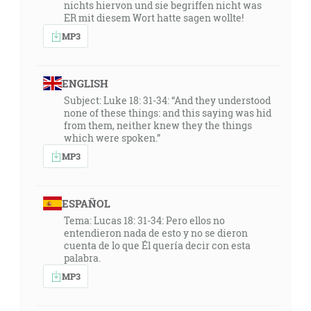
nichts hiervon und sie begriffen nicht was
ER mit diesem Wort hatte sagen wollte!
MP3
ENGLISH
Subject: Luke 18: 31-34: “And they understood
none of these things: and this saying was hid
from them, neither knew they the things
which were spoken.”
MP3
ESPAÑOL
Tema: Lucas 18: 31-34: Pero ellos no
entendieron nada de esto y no se dieron
cuenta de lo que Él quería decir con esta
palabra.
MP3