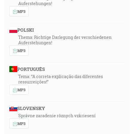
Auferstehungen!
MP3
POLSKI
Thema: Richtige Darlegung der verschiedenen
Auferstehungen!
MP3
PORTUGUÊS
Tema: “A correta explicação das diferentes
ressurreições!”
MP3
SLOVENSKY
Správne zaradenie rôznych vzkriesení
MP3