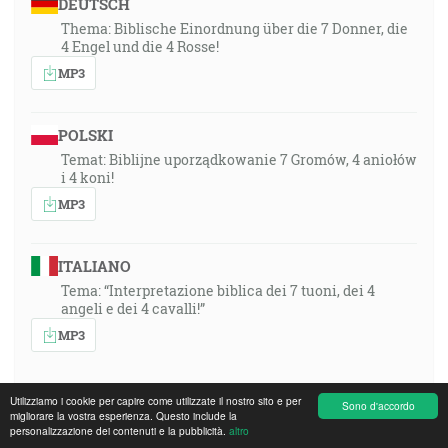
DEUTSCH
Thema: Biblische Einordnung über die 7 Donner, die
4 Engel und die 4 Rosse!
MP3
POLSKI
Temat: Biblijne uporządkowanie 7 Gromów, 4 aniołów
i 4 koni!
MP3
ITALIANO
Tema: “Interpretazione biblica dei 7 tuoni, dei 4
angeli e dei 4 cavalli!”
MP3
Utilizziamo i cookie per capire come utilizzate il nostro sito e per
Sono d'accordo
migliorare la vostra esperienza. Questo include la
1991-03-03 15:00, Krefeld, Germany, Missions-
personalizzazione dei contenuti e la pubblicità.
altro