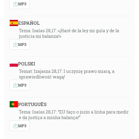
MP3
ESPAÑOL
Tema: Isaías 28,17: «¡Haré de la ley mi guía y de la
justicia mi balanza!»
MP3
POLSKI
Temat: Izajasza 28,17: I uczynię prawo miarą, a
sprawiedliwość wagą!
MP3
PORTUGUÊS
Tema: Isaías 28,17: “EU faço o juizo a linha para medir
e da justiça a minha balança!”
MP3