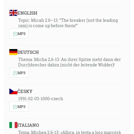
ENGLISH
Topic: Micah 2:6–13: “The breaker (not the leading
ram) is come up before them!”
MP3
DEUTSCH
Thema: Micha 2,6-13: An ihrer Spitze zieht dann der
Durchbrecher dahin (nicht der leitende Widder)!
MP3
ČESKY
1991-02-03-1000-czech
MP3
ITALIANO
Tema: Michea 2,6-13: «Allora, in testa a loro marcerà