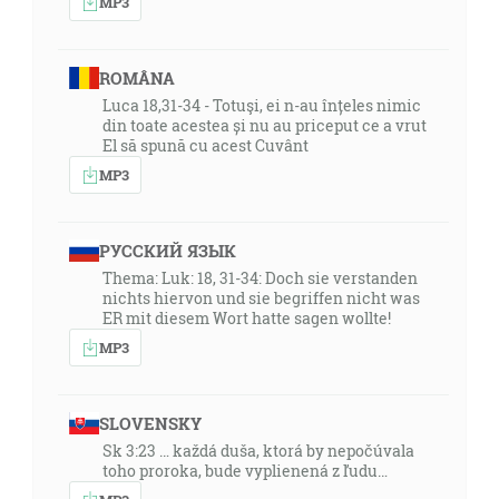
MP3
ROMÂNA
Luca 18,31-34 - Totuşi, ei n-au înțeles nimic
din toate acestea și nu au priceput ce a vrut
El să spună cu acest Cuvânt
MP3
РУССКИЙ ЯЗЫК
Thema: Luk: 18, 31-34: Doch sie verstanden
nichts hiervon und sie begriffen nicht was
ER mit diesem Wort hatte sagen wollte!
MP3
SLOVENSKY
Sk 3:23 … každá duša, ktorá by nepočúvala
toho proroka, bude vyplienená z ľudu…