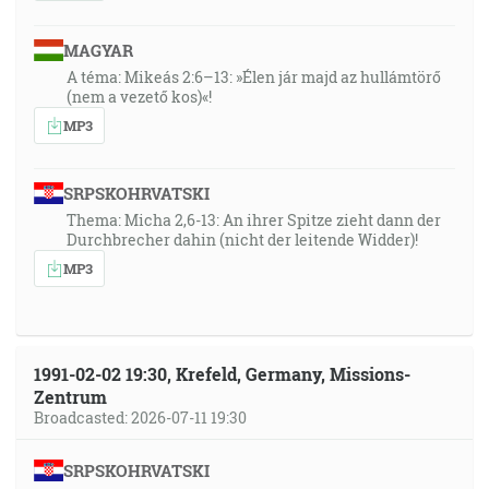
MAGYAR
A téma: Mikeás 2:6–13: »Élen jár majd az hullámtörő
(nem a vezető kos)«!
MP3
SRPSKOHRVATSKI
Thema: Micha 2,6-13: An ihrer Spitze zieht dann der
Durchbrecher dahin (nicht der leitende Widder)!
MP3
1991-02-02 19:30, Krefeld, Germany, Missions-
Zentrum
Broadcasted: 2026-07-11 19:30
SRPSKOHRVATSKI