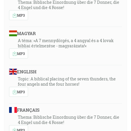
Thema: Biblische Einordnung über die 7 Donner, die
4 Engel und die 4 Rosse!
MP3
MAGYAR
A téma: »A 7 mennydörgés, a 4 angyal és a 4 lovak
bibliai értelmezése - magyarázata!«
MP3
ENGLISH
Topic: A biblical placing of the seven thunders, the
four angels and the four horses!
MP3
FRANÇAIS
Thema: Biblische Einordnung über die 7 Donner, die
4 Engel und die 4 Rosse!
MP3