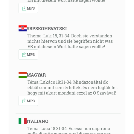
ER mit diesem Wort hatte sagen wollte!
MP3
SRPSKOHRVATSKI
Thema: Luk: 18, 31-34: Doch sie verstanden
nichts hiervon und sie begriffen nicht was
ER mit diesem Wort hatte sagen wollte!
MP3
MAGYAR
Téma: Lukács 18:31-34: Mindazonáltal ők
ebből semmit sem értettek, és nem fogták fel,
hogy mit akart mondani ezzel az Ő Szavával!
MP3
ITALIANO
Tema: Luca 18:31-34: Ed essi non capirono
nulla di tutto questo; quel discorso era per