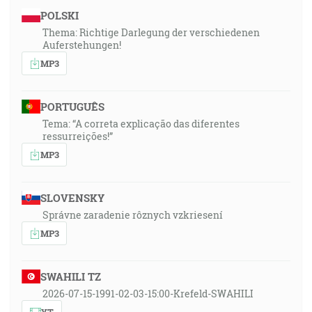
POLSKI
Thema: Richtige Darlegung der verschiedenen
Auferstehungen!
MP3
PORTUGUÊS
Tema: “A correta explicação das diferentes
ressurreições!”
MP3
SLOVENSKY
Správne zaradenie rôznych vzkriesení
MP3
SWAHILI TZ
2026-07-15-1991-02-03-15:00-Krefeld-SWAHILI
YT