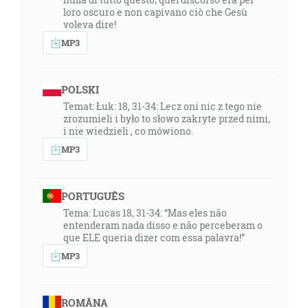
loro oscuro e non capivano ciò che Gesù
voleva dire!
MP3
POLSKI
Temat: Łuk: 18, 31-34: Lecz oni nic z tego nie
zrozumieli i było to słowo zakryte przed nimi,
i nie wiedzieli , co mówiono.
MP3
PORTUGUÊS
Tema: Lucas 18, 31-34: “Mas eles não
entenderam nada disso e não perceberam o
que ELE queria dizer com essa palavra!”
MP3
ROMÂNA