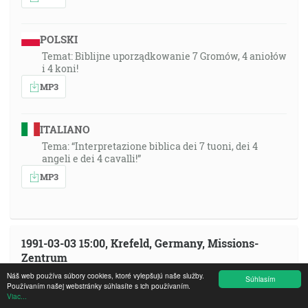
POLSKI
Temat: Biblijne uporządkowanie 7 Gromów, 4 aniołów
i 4 koni!
MP3
ITALIANO
Tema: “Interpretazione biblica dei 7 tuoni, dei 4
angeli e dei 4 cavalli!”
MP3
1991-03-03 15:00, Krefeld, Germany, Missions-
Zentrum
Broadcasted: 2026-07-08 19:30
Náš web používa súbory cookies, ktoré vylepšujú naše služby.
Súhlasím
Používaním našej webstránky súhlasíte s ich používaním.
Viac...
MAGYAR