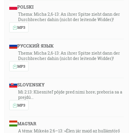
POLSKI
Thema: Micha 2,6-13: An ihrer Spitze zieht dann der
Durchbrecher dahin (nicht der leitende Widder)!
MP3
РУССКИЙ ЯЗЫК
Thema: Micha 2,6-13: An ihrer Spitze zieht dann der
Durchbrecher dahin (nicht der leitende Widder)!
MP3
SLOVENSKY
Mi 2:13: Kliesniteľ pôjde pred nimi hore; preboria sa a
prejdú…
MP3
MAGYAR
A téma: Mikeás 2:6–13: »Élen jár majd az hullámtörő