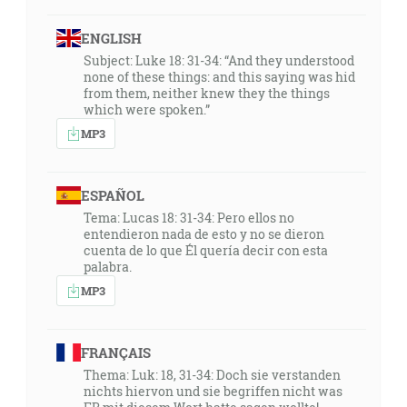
ENGLISH
Subject: Luke 18: 31-34: “And they understood
none of these things: and this saying was hid
from them, neither knew they the things
which were spoken.”
MP3
ESPAÑOL
Tema: Lucas 18: 31-34: Pero ellos no
entendieron nada de esto y no se dieron
cuenta de lo que Él quería decir con esta
palabra.
MP3
FRANÇAIS
Thema: Luk: 18, 31-34: Doch sie verstanden
nichts hiervon und sie begriffen nicht was