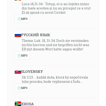
Luca 18,31-34 - Totuşi, ei n-au înțeles nimic
din toate acestea și nu au priceput ce a vrut
El să spună cu acest Cuvânt
MP3
РУССКИЙ ЯЗЫК
Thema: Luk: 18, 31-34: Doch sie verstanden
nichts hiervon und sie begriffen nicht was
ER mit diesem Wort hatte sagen wollte!
MP3
SLOVENSKY
Sk 3:23 … každá duša, ktorá by nepočúvala
toho proroka, bude vyplienená z ľudu…
MP3
XHOSA