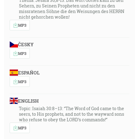
Thema: Jesaia 30,8-13: Das Wort Gottes kam zu den
Sehern, zu Seinen Propheten und nicht zu den
missratenen Söhne die den Weisungen des HERRN
nicht gehorchen wollen!
MP3
ČESKY
MP3
ESPAÑOL
MP3
ENGLISH
Topic: Isaiah 30:8–13: “The Word of God came to the
seers, to His prophets, and not to the wayward sons
who refuse to obey the LORD’s commands!”
MP3