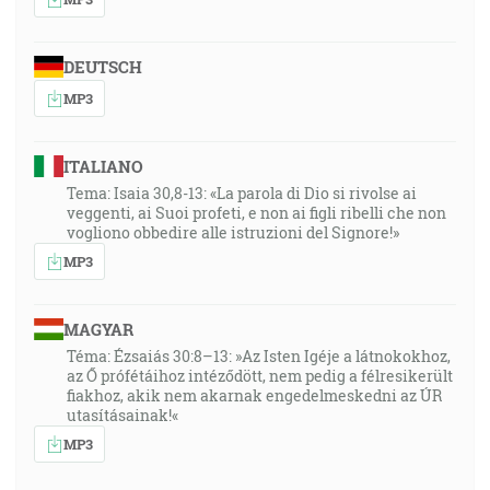
DEUTSCH
MP3
ITALIANO
Tema: Isaia 30,8-13: «La parola di Dio si rivolse ai
veggenti, ai Suoi profeti, e non ai figli ribelli che non
vogliono obbedire alle istruzioni del Signore!»
MP3
MAGYAR
Téma: Ézsaiás 30:8–13: »Az Isten Igéje a látnokokhoz,
az Ő prófétáihoz intéződött, nem pedig a félresikerült
fiakhoz, akik nem akarnak engedelmeskedni az ÚR
utasításainak!«
MP3