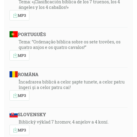
Tema: «¡Clasificación bíblica de los 7 truenos, los 4
ángeles y los 4 caballos!»
MP3
PORTUGUÊS
Tema: “Ordenação bíblica sobre os sete trovões, os
quatro anjos e os quatro cavalos!”
MP3
ROMÂNA
Încadrarea biblică a celor șapte tunete, a celor patru
îngeri și a celor patru cai!
MP3
SLOVENSKY
Biblický výklad 7 hromov, 4 anjelov a 4 koní.
MP3