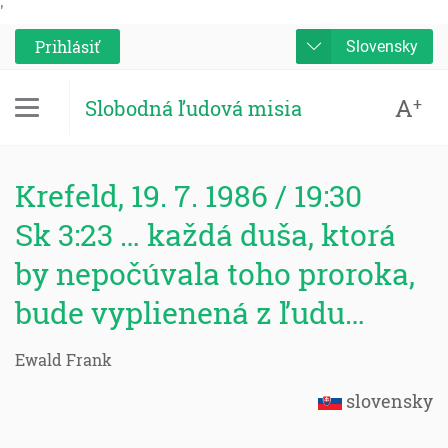
'
Prihlásiť
Slovensky
A
+
Slobodná ľudová misia
Krefeld, 19. 7. 1986 / 19:30
Sk 3:23 … každá duša, ktorá
by nepočúvala toho proroka,
bude vyplienená z ľudu…
Ewald Frank
slovensky