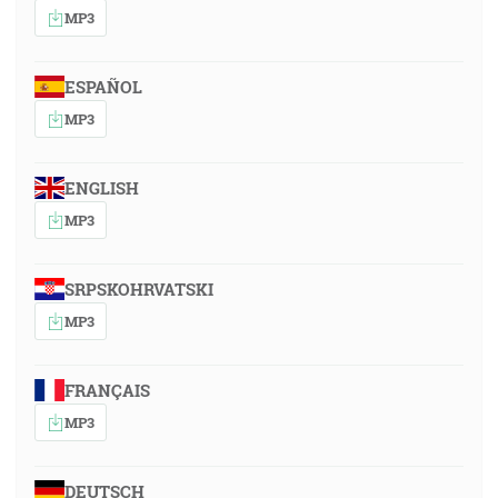
MP3
ESPAÑOL
MP3
ENGLISH
MP3
SRPSKOHRVATSKI
MP3
FRANÇAIS
MP3
DEUTSCH