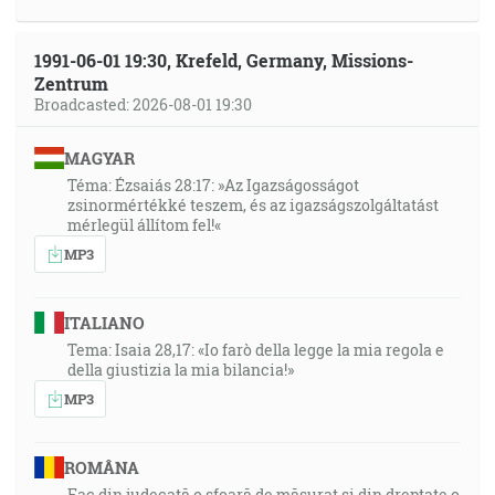
1991-06-01 19:30, Krefeld, Germany, Missions-
Zentrum
Broadcasted: 2026-08-01 19:30
MAGYAR
Téma: Ézsaiás 28:17: »Az Igazságosságot
zsinormértékké teszem, és az igazságszolgáltatást
mérlegül állítom fel!«
MP3
ITALIANO
Tema: Isaia 28,17: «Io farò della legge la mia regola e
della giustizia la mia bilancia!»
MP3
ROMÂNA
Fac din judecată o sfoară de măsurat și din dreptate o