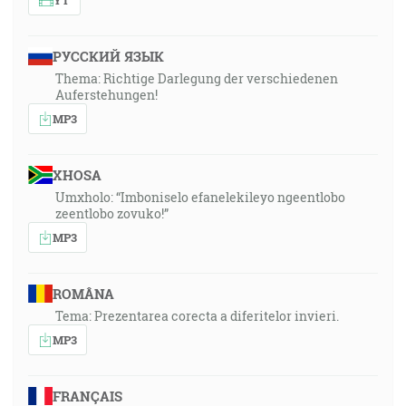
РУССКИЙ ЯЗЫК
Thema: Richtige Darlegung der verschiedenen
Auferstehungen!
MP3
XHOSA
Umxholo: “Imboniselo efanelekileyo ngeentlobo
zeentlobo zovuko!”
MP3
ROMÂNA
Tema: Prezentarea corecta a diferitelor invieri.
MP3
FRANÇAIS