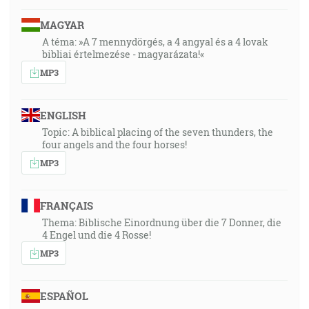
MAGYAR
A téma: »A 7 mennydörgés, a 4 angyal és a 4 lovak
bibliai értelmezése - magyarázata!«
MP3
ENGLISH
Topic: A biblical placing of the seven thunders, the
four angels and the four horses!
MP3
FRANÇAIS
Thema: Biblische Einordnung über die 7 Donner, die
4 Engel und die 4 Rosse!
MP3
ESPAÑOL