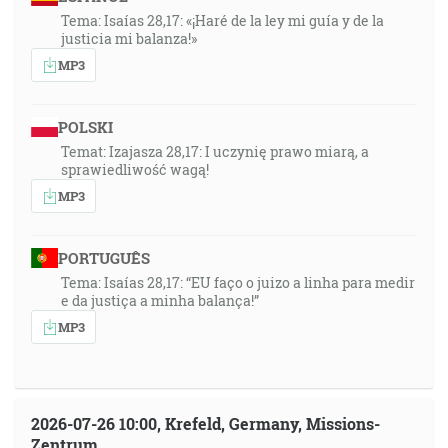
Tema: Isaías 28,17: «¡Haré de la ley mi guía y de la
justicia mi balanza!»
MP3
POLSKI
Temat: Izajasza 28,17: I uczynię prawo miarą, a
sprawiedliwość wagą!
MP3
PORTUGUÊS
Tema: Isaías 28,17: “EU faço o juizo a linha para medir
e da justiça a minha balança!”
MP3
2026-07-26 10:00, Krefeld, Germany, Missions-
Zentrum