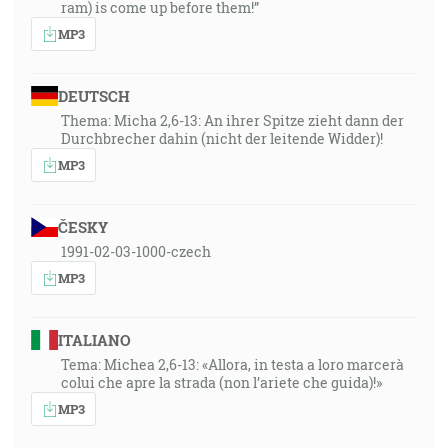
ram) is come up before them!”
MP3
DEUTSCH
Thema: Micha 2,6-13: An ihrer Spitze zieht dann der
Durchbrecher dahin (nicht der leitende Widder)!
MP3
ČESKY
1991-02-03-1000-czech
MP3
ITALIANO
Tema: Michea 2,6-13: «Allora, in testa a loro marcerà
colui che apre la strada (non l’ariete che guida)!»
MP3