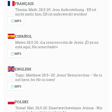
FRANÇAIS
Thema: Math. 28,5-20: Jesu Auferstehung - ER ist
nicht mehr hier, ER ist auferweckt worden!
MP3
ESPAÑOL
Mateo 28,5-20: «La resurrección de Jesús: ¡Él ya no
está aquí, Ha resucitado!»
MP3
ENGLISH
Topic: Matthew 28:5–20: Jesus’ Resurrection – He is
not here; for He is risen!
MP3
POLSKI
Temat: Mat. 28,5-20: Zmartwychwstanie Jezusa - Nie