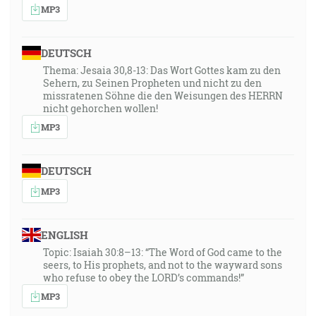
MP3
DEUTSCH
Thema: Jesaia 30,8-13: Das Wort Gottes kam zu den
Sehern, zu Seinen Propheten und nicht zu den
missratenen Söhne die den Weisungen des HERRN
nicht gehorchen wollen!
MP3
DEUTSCH
MP3
ENGLISH
Topic: Isaiah 30:8–13: “The Word of God came to the
seers, to His prophets, and not to the wayward sons
who refuse to obey the LORD’s commands!”
MP3