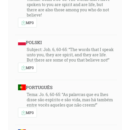
spoken to you are spirit and are life, but
there are also those among you who do not
believe!
MP3
POLSKI
Subject: Joh. 6, 60-65: “The words that I speak
unto you, they are spirit, and they are life.
But there are some of you that believe not!”
MP3
PORTUGUÊS
Tema: Jo. 6, 60-65: “As palavras que eu lhes
disse são espírito e são vida, mas há também
entre vocês aqueles que não creem!”
MP3