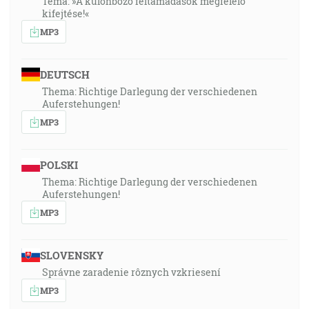
Téma: »A különböző feltámadások megfelelő
kifejtése!«
MP3
DEUTSCH
Thema: Richtige Darlegung der verschiedenen
Auferstehungen!
MP3
POLSKI
Thema: Richtige Darlegung der verschiedenen
Auferstehungen!
MP3
SLOVENSKY
Správne zaradenie rôznych vzkriesení
MP3