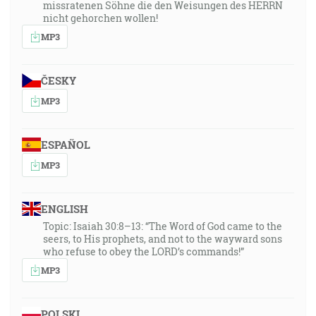
missratenen Söhne die den Weisungen des HERRN
nicht gehorchen wollen!
MP3
ČESKY
MP3
ESPAÑOL
MP3
ENGLISH
Topic: Isaiah 30:8–13: “The Word of God came to the
seers, to His prophets, and not to the wayward sons
who refuse to obey the LORD’s commands!”
MP3
POLSKI