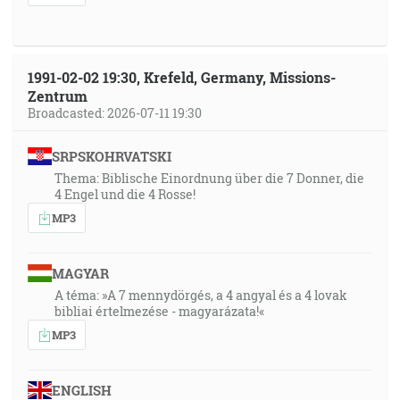
1991-02-02 19:30, Krefeld, Germany, Missions-
Zentrum
Broadcasted: 2026-07-11 19:30
SRPSKOHRVATSKI
Thema: Biblische Einordnung über die 7 Donner, die
4 Engel und die 4 Rosse!
MP3
MAGYAR
A téma: »A 7 mennydörgés, a 4 angyal és a 4 lovak
bibliai értelmezése - magyarázata!«
MP3
ENGLISH