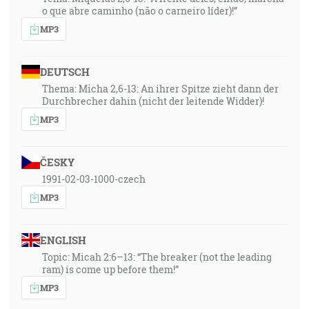
o que abre caminho (não o carneiro líder)!”
MP3
DEUTSCH
Thema: Micha 2,6-13: An ihrer Spitze zieht dann der
Durchbrecher dahin (nicht der leitende Widder)!
MP3
ČESKY
1991-02-03-1000-czech
MP3
ENGLISH
Topic: Micah 2:6–13: “The breaker (not the leading
ram) is come up before them!”
MP3