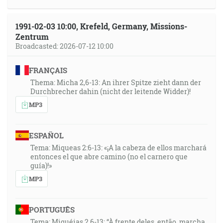
1991-02-03 10:00, Krefeld, Germany, Missions-
Zentrum
Broadcasted: 2026-07-12 10:00
FRANÇAIS
Thema: Micha 2,6-13: An ihrer Spitze zieht dann der
Durchbrecher dahin (nicht der leitende Widder)!
MP3
ESPAÑOL
Tema: Miqueas 2:6-13: «¡A la cabeza de ellos marchará
entonces el que abre camino (no el carnero que
guía)!»
MP3
PORTUGUÊS
Tema: Miquéias 2,6-13: “À frente deles, então, marcha