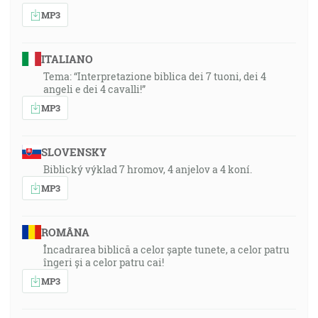
MP3
ITALIANO
Tema: “Interpretazione biblica dei 7 tuoni, dei 4
angeli e dei 4 cavalli!”
MP3
SLOVENSKY
Biblický výklad 7 hromov, 4 anjelov a 4 koní.
MP3
ROMÂNA
Încadrarea biblică a celor șapte tunete, a celor patru
îngeri și a celor patru cai!
MP3