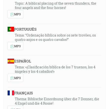
Topic: A biblical placing of the seven thunders, the
four angels and the four horses!
MP3
PORTUGUÊS
Tema: “Ordenação bíblica sobre os sete trovões, os
quatro anjos e os quatro cavalos!”
MP3
ESPAÑOL
Tema: «¡Clasificación bíblica de los 7 truenos, los 4
ángeles y los 4 caballos!»
MP3
FRANÇAIS
Thema: Biblische Einordnung über die 7 Donner, die
4 Engel und die 4 Rosse!