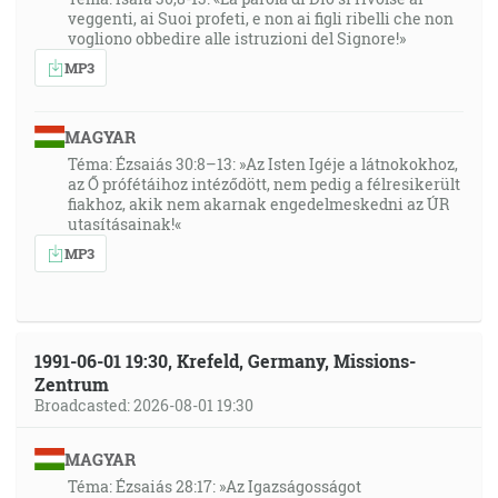
veggenti, ai Suoi profeti, e non ai figli ribelli che non
vogliono obbedire alle istruzioni del Signore!»
MP3
MAGYAR
Téma: Ézsaiás 30:8–13: »Az Isten Igéje a látnokokhoz,
az Ő prófétáihoz intéződött, nem pedig a félresikerült
fiakhoz, akik nem akarnak engedelmeskedni az ÚR
utasításainak!«
MP3
1991-06-01 19:30, Krefeld, Germany, Missions-
Zentrum
Broadcasted: 2026-08-01 19:30
MAGYAR
Téma: Ézsaiás 28:17: »Az Igazságosságot