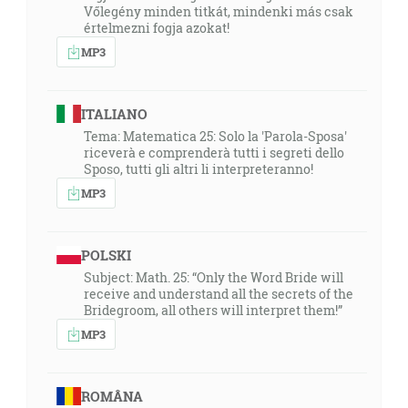
Vőlegény minden titkát, mindenki más csak
értelmezni fogja azokat!
MP3
ITALIANO
Tema: Matematica 25: Solo la 'Parola-Sposa'
riceverà e comprenderà tutti i segreti dello
Sposo, tutti gli altri li interpreteranno!
MP3
POLSKI
Subject: Math. 25: “Only the Word Bride will
receive and understand all the secrets of the
Bridegroom, all others will interpret them!”
MP3
ROMÂNA