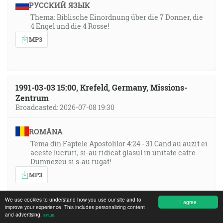
РУССКИЙ ЯЗЫК
Thema: Biblische Einordnung über die 7 Donner, die
4 Engel und die 4 Rosse!
MP3
1991-03-03 15:00, Krefeld, Germany, Missions-
Zentrum
Broadcasted: 2026-07-08 19:30
ROMÂNA
Tema din Faptele Apostolilor 4:24 - 31 Cand au auzit ei
aceste lucruri, si-au ridicat glasul in unitate catre
Dumnezeu si s-au rugat!
MP3
We use cookies to understand how you use our site and to
I agree
PORTUGUÊS
improve your experience. This includes personalizing content
and advertising.
више
Tema: Atos 4,24-31: “Ao ouvirem isso, todos, de