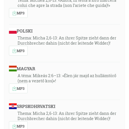
Tema: Michea 2,6-13: «Allora, in testa a loro marcerà
colui che apre la strada (non l’ariete che guida)!»
MP3
POLSKI
Thema: Micha 2,6-13: An ihrer Spitze zieht dann der
Durchbrecher dahin (nicht der leitende Widder)!
MP3
MAGYAR
A téma: Mikeás 2:6–13: »Élen jár majd az hullámtörő
(nem a vezető kos)«!
MP3
SRPSKOHRVATSKI
Thema: Micha 2,6-13: An ihrer Spitze zieht dann der
Durchbrecher dahin (nicht der leitende Widder)!
MP3