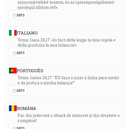
zsinormértékké teszem, és az igazságszolgáltatást
mérlegül állítom fel!«
MP3
ITALIANO
Tema: Isaia 28,17: «Io farò della legge la mia regola e
della giustizia la mia bilancia!»
MP3
PORTUGUÊS
Tema: Isaías 28,17: “EU faço o juizo a linha para medir
e da justiça a minha balança!”
MP3
ROMÂNA
Fac din judecată o sfoară de măsurat și din dreptate o
cumpănă!
MP3