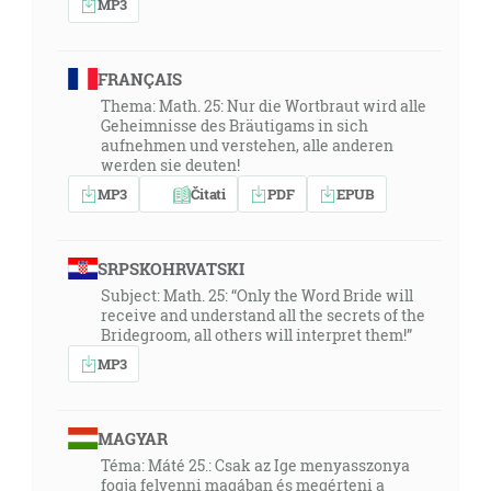
MP3
FRANÇAIS
Thema: Math. 25: Nur die Wortbraut wird alle
Geheimnisse des Bräutigams in sich
aufnehmen und verstehen, alle anderen
werden sie deuten!
MP3
Čitati
PDF
EPUB
SRPSKOHRVATSKI
Subject: Math. 25: “Only the Word Bride will
receive and understand all the secrets of the
Bridegroom, all others will interpret them!”
MP3
MAGYAR
Téma: Máté 25.: Csak az Ige menyasszonya
fogja felvenni magában és megérteni a