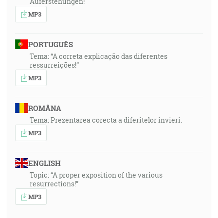
Auferstehungen!
MP3
PORTUGUÊS
Tema: “A correta explicação das diferentes
ressurreições!”
MP3
ROMÂNA
Tema: Prezentarea corecta a diferitelor invieri.
MP3
ENGLISH
Topic: “A proper exposition of the various
resurrections!”
MP3