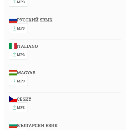
MP3
РУССКИЙ ЯЗЫК
MP3
ITALIANO
MP3
MAGYAR
MP3
ČESKY
MP3
БЪЛГАРСКИ ЕЗИК