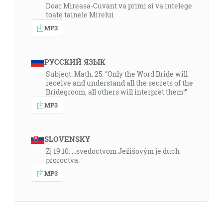
Doar Mireasa-Cuvant va primi si va intelege
toate tainele Mirelui
MP3
РУССКИЙ ЯЗЫК
Subject: Math. 25: “Only the Word Bride will
receive and understand all the secrets of the
Bridegroom, all others will interpret them!”
MP3
SLOVENSKY
Zj 19:10: …svedoctvom Ježišovým je duch
proroctva.
MP3