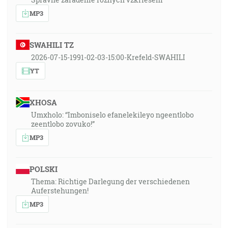
MP3
SWAHILI TZ
2026-07-15-1991-02-03-15:00-Krefeld-SWAHILI
YT
XHOSA
Umxholo: “Imboniselo efanelekileyo ngeentlobo
zeentlobo zovuko!”
MP3
POLSKI
Thema: Richtige Darlegung der verschiedenen
Auferstehungen!
MP3