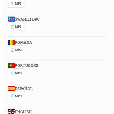
MP3
SWAHILI DRC
MP3
ROMÂNA
MP3
PORTUGUÊS
MP3
ESPAÑOL
MP3
ENGLISH