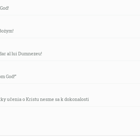
 God!
 Bożym!
dar al lui Dumnezeu!
rom God!”
tky učenia o Kristu nesme sa k dokonalosti