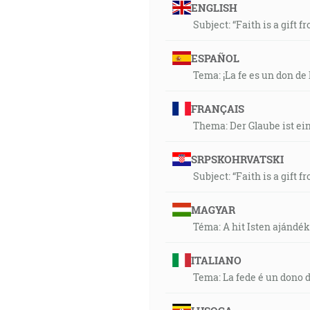
ENGLISH
Subject: “Faith is a gift f
ESPAÑOL
Tema: ¡La fe es un don de 
FRANÇAIS
Thema: Der Glaube ist ei
SRPSKOHRVATSKI
Subject: “Faith is a gift f
MAGYAR
Téma: A hit Isten ajándék
ITALIANO
Tema: La fede é un dono d