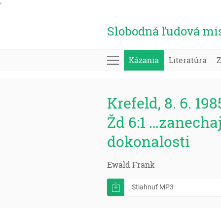
'
Slobodná ľudová mi
Kázania
Literatúra
Krefeld, 8. 6. 198
Žd 6:1 …zanecha
dokonalosti
Ewald Frank
Stiahnuť MP3