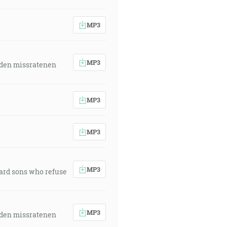
MP3
MP3
 den missratenen
MP3
MP3
MP3
ward sons who refuse
MP3
 den missratenen