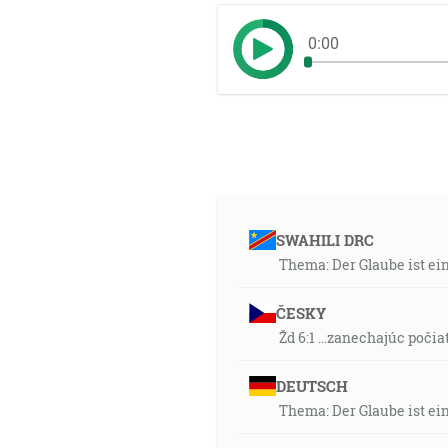
0:00
SWAHILI DRC
Thema: Der Glaube ist ei
ČESKY
Žd 6:1 …zanechajúc počia
DEUTSCH
Thema: Der Glaube ist ei