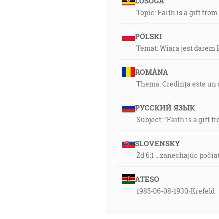
LUSOGA
Topic: Faith is a gift from
POLSKI
Temat: Wiara jest darem
ROMÂNA
Thema: Credința este un 
РУССКИЙ ЯЗЫК
Subject: “Faith is a gift f
SLOVENSKY
Žd 6:1 …zanechajúc počia
ATESO
1985-06-08-1930-Krefeld