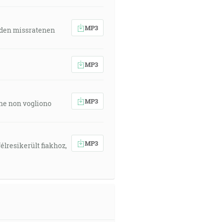
MP3
 den missratenen
MP3
MP3
 che non vogliono
MP3
élresikerült fiakhoz,