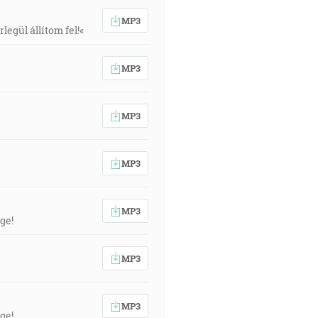
MP3
egül állítom fel!«
MP3
MP3
MP3
MP3
ge!
MP3
MP3
ge!