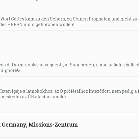
s Wort Gottes kam zu den Sehern, zu Seinen Propheten und nicht zu
des HERRN nicht gehorchen wollen!
la di Dio si rivolse ai veggenti, ai Suoi profeti, e non ai figli ribelli
l Signore!»
Isten Igéje a látnokokhoz, az Ő prófétáihoz intéződött, nem pedig a f
meskedni az ÚR utasításainak!«
ld, Germany, Missions-Zentrum