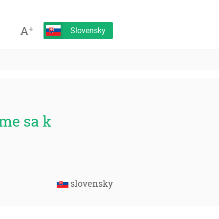
A
+
Slovensky
sme sa k
slovensky