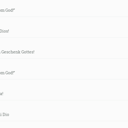
rom God!”
Dios!
n Geschenk Gottes!
rom God!”
a!
i Dio