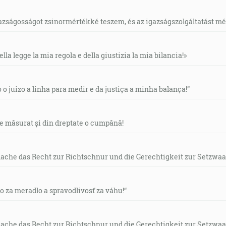
gazságosságot zsinormértékké teszem, és az igazságszolgáltatást mérl
ella legge la mia regola e della giustizia la mia bilancia!»
o o juizo a linha para medir e da justiça a minha balança!”
de măsurat și din dreptate o cumpănă!
mache das Recht zur Richtschnur und die Gerechtigkeit zur Setzwaa
vo za meradlo a spravodlivosť za váhu!“
mache das Recht zur Richtschnur und die Gerechtigkeit zur Setzwaa