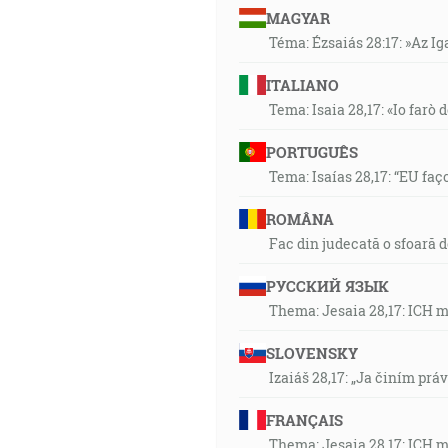
MAGYAR
Téma: Ézsaiás 28:17: »Az I
ITALIANO
Tema: Isaia 28,17: «Io farò d
PORTUGUÊS
Tema: Isaías 28,17: “EU faç
ROMÂNA
Fac din judecată o sfoară 
РУССКИЙ ЯЗЫК
Thema: Jesaia 28,17: ICH 
SLOVENSKY
Izaiáš 28,17: „Ja činím prá
FRANÇAIS
Thema: Jesaia 28,17: ICH 