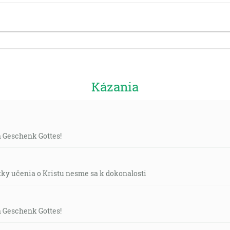
Kázania
n Geschenk Gottes!
tky učenia o Kristu nesme sa k dokonalosti
n Geschenk Gottes!