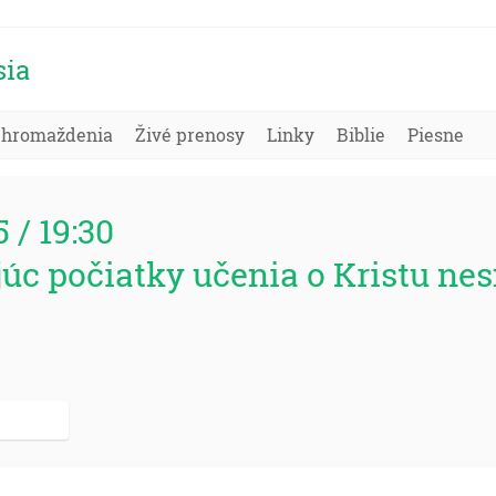
sia
Zhromaždenia
Živé prenosy
Linky
Biblie
Piesne
5 / 19:30
júc počiatky učenia o Kristu ne