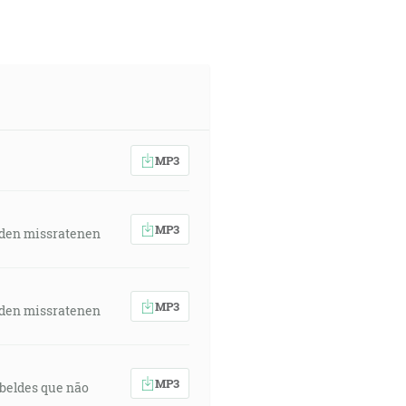
MP3
MP3
 den missratenen
MP3
 den missratenen
MP3
rebeldes que não