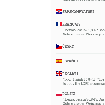
SRPSKOHRVATSKI
FRANÇAIS
Thema: Jesaia 30,8-13: Da
Söhne die den Weisungen 
ČESKY
ESPAÑOL
ENGLISH
Topic: Isaiah 30:8–13: “Th
to obey the LORD’s comman
POLSKI
Thema: Jesaia 30,8-13: Da
Söhne die den Weisungen 