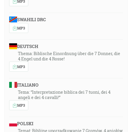
MP3
SWAHILI DRC
MP3
DEUTSCH
Thema: Biblische Einordnung über die 7 Donner, die
4 Engel und die 4 Rosse!
MP3
ITALIANO
Tema: “Interpretazione biblica dei 7 tuoni, dei 4
angeli e dei 4 cavalli!”
MP3
POLSKI
Temat: Biblijne uporządkowanie 7 Gromów, 4 aniołów