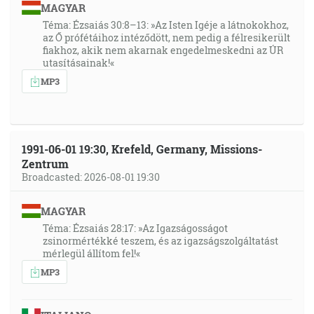
MAGYAR
Téma: Ézsaiás 30:8–13: »Az Isten Igéje a látnokokhoz,
az Ő prófétáihoz intéződött, nem pedig a félresikerült
fiakhoz, akik nem akarnak engedelmeskedni az ÚR
utasításainak!«
MP3
1991-06-01 19:30, Krefeld, Germany, Missions-
Zentrum
Broadcasted: 2026-08-01 19:30
MAGYAR
Téma: Ézsaiás 28:17: »Az Igazságosságot
zsinormértékké teszem, és az igazságszolgáltatást
mérlegül állítom fel!«
MP3