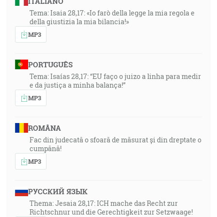
ITALIANO
Tema: Isaia 28,17: «Io farò della legge la mia regola e
della giustizia la mia bilancia!»
MP3
PORTUGUÊS
Tema: Isaías 28,17: “EU faço o juizo a linha para medir
e da justiça a minha balança!”
MP3
ROMÂNA
Fac din judecată o sfoară de măsurat și din dreptate o
cumpănă!
MP3
РУССКИЙ ЯЗЫК
Thema: Jesaia 28,17: ICH mache das Recht zur
Richtschnur und die Gerechtigkeit zur Setzwaage!