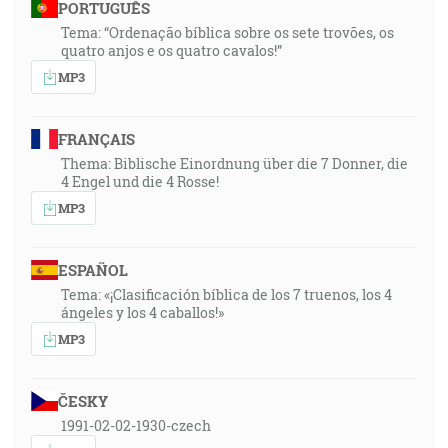
PORTUGUÊS
Tema: “Ordenação bíblica sobre os sete trovões, os
quatro anjos e os quatro cavalos!”
MP3
FRANÇAIS
Thema: Biblische Einordnung über die 7 Donner, die
4 Engel und die 4 Rosse!
MP3
ESPAÑOL
Tema: «¡Clasificación bíblica de los 7 truenos, los 4
ángeles y los 4 caballos!»
MP3
ČESKY
1991-02-02-1930-czech