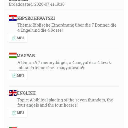
Broadcasted: 2026-07-11 19:30
SRPSKOHRVATSKI
Thema: Biblische Einordnung über die 7 Donner, die
4 Engel und die 4 Rosse!
MP3
MAGYAR
A téma: »A 7 mennydörgés, a 4 angyal és a 4 lovak
bibliai értelmezése - magyarázata!«
MP3
ENGLISH
Topic: A biblical placing of the seven thunders, the
four angels and the four horses!
MP3