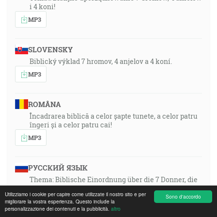
i 4 koni!
MP3
SLOVENSKY
Biblický výklad 7 hromov, 4 anjelov a 4 koní.
MP3
ROMÂNA
Încadrarea biblică a celor șapte tunete, a celor patru
îngeri și a celor patru cai!
MP3
РУССКИЙ ЯЗЫК
Thema: Biblische Einordnung über die 7 Donner, die
4 Engel und die 4 Rosse!
Utilizziamo i cookie per capire come utilizzate il nostro sito e per
Sono d'accordo
MP3
migliorare la vostra esperienza. Questo include la
personalizzazione dei contenuti e la pubblicità.
altro