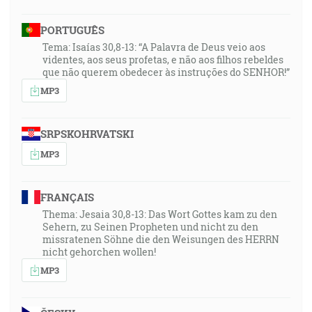
PORTUGUÊS
Tema: Isaías 30,8-13: “A Palavra de Deus veio aos
videntes, aos seus profetas, e não aos filhos rebeldes
que não querem obedecer às instruções do SENHOR!”
MP3
SRPSKOHRVATSKI
MP3
FRANÇAIS
Thema: Jesaia 30,8-13: Das Wort Gottes kam zu den
Sehern, zu Seinen Propheten und nicht zu den
missratenen Söhne die den Weisungen des HERRN
nicht gehorchen wollen!
MP3