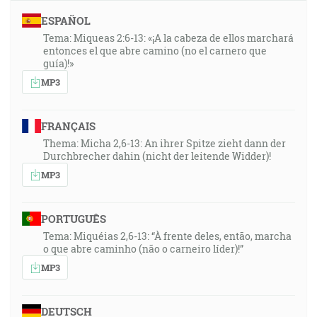
ESPAÑOL
Tema: Miqueas 2:6-13: «¡A la cabeza de ellos marchará
entonces el que abre camino (no el carnero que
guía)!»
MP3
FRANÇAIS
Thema: Micha 2,6-13: An ihrer Spitze zieht dann der
Durchbrecher dahin (nicht der leitende Widder)!
MP3
PORTUGUÊS
Tema: Miquéias 2,6-13: “À frente deles, então, marcha
o que abre caminho (não o carneiro líder)!”
MP3
DEUTSCH