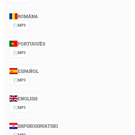
ROMÂNA
MP3
PORTUGUÊS
MP3
ESPAÑOL
MP3
ENGLISH
MP3
SRPSKOHRVATSKI
MP3