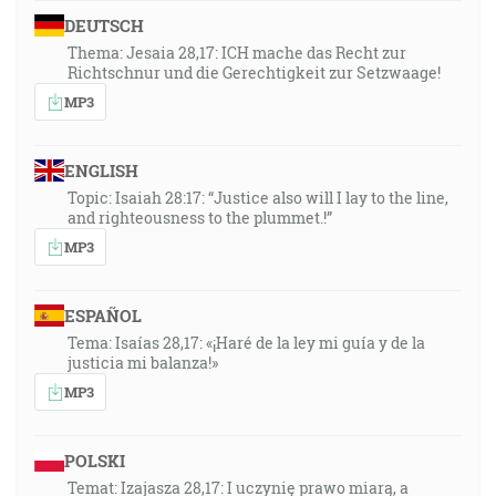
DEUTSCH
Thema: Jesaia 28,17: ICH mache das Recht zur
Richtschnur und die Gerechtigkeit zur Setzwaage!
MP3
ENGLISH
Topic: Isaiah 28:17: “Justice also will I lay to the line,
and righteousness to the plummet.!”
MP3
ESPAÑOL
Tema: Isaías 28,17: «¡Haré de la ley mi guía y de la
justicia mi balanza!»
MP3
POLSKI
Temat: Izajasza 28,17: I uczynię prawo miarą, a