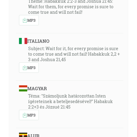
Theme: Habakkuk 2:2-3 and Joshua 21:45:
Wait for them, for every promise is sure to
come true and will not fail!
MP3
ITALIANO
Subject: Wait for it, for every promise is sure
to come true and will not fail! Habakkuk 2,2 +
3 and Joshua 21,45
MP3
MAGYAR
Téma: "Számoljunk határozottan Isten
ígéreteinek a beteljesedésével!" Habakuk
2:2+3 és Józsué 21:45
MP3
ALUR