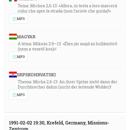
Tema: Michea 2,6-13: «Allora, in testa a loro marcerà
colui che apre la strada (non l’ariete che guida)!»
MP3
MAGYAR
A téma: Mikeás 2:6–13: »Élen jár majd az hullámtörő
(nem a vezető kos)«!
MP3
SRPSKOHRVATSKI
Thema: Micha 2,6-13: An ihrer Spitze zieht dann der
Durchbrecher dahin (nicht der leitende Widder)!
MP3
1991-02-02 19:30, Krefeld, Germany, Missions-
Zentrum