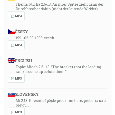
Thema: Micha 2,6-13: An ihrer Spitze zieht dann der
Durchbrecher dahin (nicht der leitende Widder)!
MP3
ČESKY
1991-02-03-1000-czech
MP3
ENGLISH
Topic: Micah 2:6–13: “The breaker (not the leading
ram) is come up before them!”
MP3
SLOVENSKY
Mi 2:13: Kliesniteľ pôjde pred nimi hore; preboria sa a
prejdú…
MP3