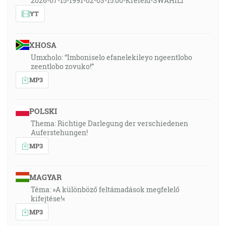
2026-07-15-1991-02-03-15:00-Krefeld-SWAHILI
YT
XHOSA
Umxholo: “Imboniselo efanelekileyo ngeentlobo
zeentlobo zovuko!”
MP3
POLSKI
Thema: Richtige Darlegung der verschiedenen
Auferstehungen!
MP3
MAGYAR
Téma: »A különböző feltámadások megfelelő
kifejtése!«
MP3