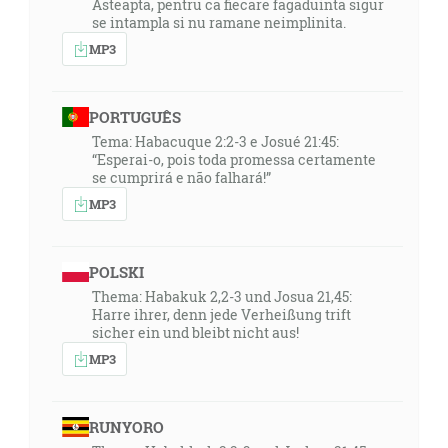
Asteapta, pentru ca fiecare fagaduinta sigur
se intampla si nu ramane neimplinita.
MP3
PORTUGUÊS
Tema: Habacuque 2:2-3 e Josué 21:45:
“Esperai-o, pois toda promessa certamente
se cumprirá e não falhará!”
MP3
POLSKI
Thema: Habakuk 2,2-3 und Josua 21,45:
Harre ihrer, denn jede Verheißung trift
sicher ein und bleibt nicht aus!
MP3
RUNYORO