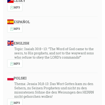
ČESKY
MP3
ESPAÑOL
MP3
ENGLISH
Topic: Isaiah 30:8–13: “The Word of God came to the
seers, to His prophets, and not to the wayward sons
who refuse to obey the LORD’s commands!”
MP3
POLSKI
Thema: Jesaia 30,8-13: Das Wort Gottes kam zu den
Sehern, zu Seinen Propheten und nicht zu den
missratenen Söhne die den Weisungen des HERRN
nicht gehorchen wollen!
MP3