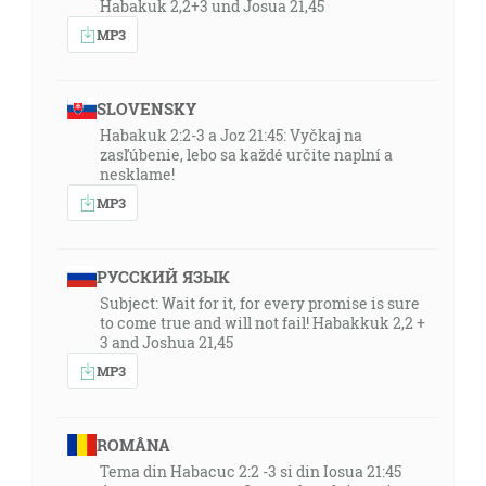
Habakuk 2,2+3 und Josua 21,45
MP3
SLOVENSKY
Habakuk 2:2-3 a Joz 21:45: Vyčkaj na
zasľúbenie, lebo sa každé určite naplní a
nesklame!
MP3
РУССКИЙ ЯЗЫК
Subject: Wait for it, for every promise is sure
to come true and will not fail! Habakkuk 2,2 +
3 and Joshua 21,45
MP3
ROMÂNA
Tema din Habacuc 2:2 -3 si din Iosua 21:45