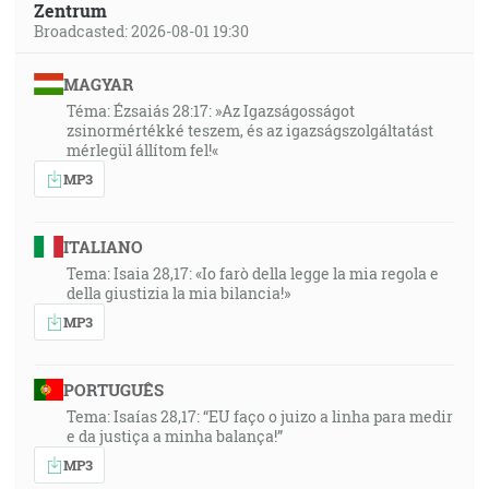
Zentrum
Broadcasted: 2026-08-01 19:30
MAGYAR
Téma: Ézsaiás 28:17: »Az Igazságosságot
zsinormértékké teszem, és az igazságszolgáltatást
mérlegül állítom fel!«
MP3
ITALIANO
Tema: Isaia 28,17: «Io farò della legge la mia regola e
della giustizia la mia bilancia!»
MP3
PORTUGUÊS
Tema: Isaías 28,17: “EU faço o juizo a linha para medir
e da justiça a minha balança!”
MP3