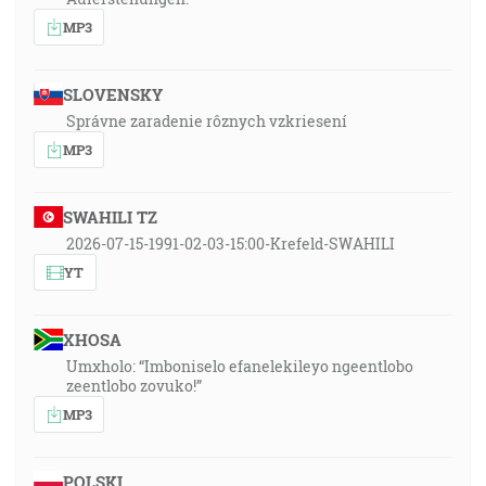
MP3
SLOVENSKY
Správne zaradenie rôznych vzkriesení
MP3
SWAHILI TZ
2026-07-15-1991-02-03-15:00-Krefeld-SWAHILI
YT
XHOSA
Umxholo: “Imboniselo efanelekileyo ngeentlobo
zeentlobo zovuko!”
MP3
POLSKI