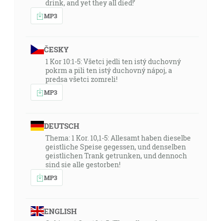
drink, and yet they all died!’
MP3
ČESKY
1 Kor 10:1-5: Všetci jedli ten istý duchovný
pokrm a pili ten istý duchovný nápoj, a
predsa všetci zomreli!
MP3
DEUTSCH
Thema: 1 Kor. 10,1-5: Allesamt haben dieselbe
geistliche Speise gegessen, und denselben
geistlichen Trank getrunken, und dennoch
sind sie alle gestorben!
MP3
ENGLISH