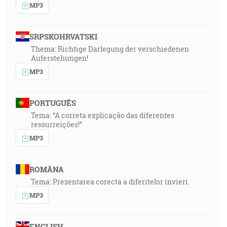
MP3
SRPSKOHRVATSKI
Thema: Richtige Darlegung der verschiedenen
Auferstehungen!
MP3
PORTUGUÊS
Tema: “A correta explicação das diferentes
ressurreições!”
MP3
ROMÂNA
Tema: Prezentarea corecta a diferitelor invieri.
MP3
ENGLISH