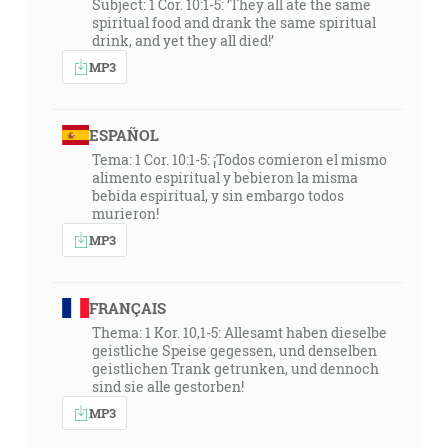
Subject: 1 Cor. 10:1-5: ‘They all ate the same
spiritual food and drank the same spiritual
drink, and yet they all died!’
MP3
ESPAÑOL
Tema: 1 Cor. 10:1-5: ¡Todos comieron el mismo
alimento espiritual y bebieron la misma
bebida espiritual, y sin embargo todos
murieron!
MP3
FRANÇAIS
Thema: 1 Kor. 10,1-5: Allesamt haben dieselbe
geistliche Speise gegessen, und denselben
geistlichen Trank getrunken, und dennoch
sind sie alle gestorben!
MP3