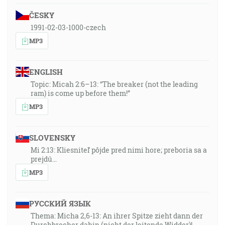
ČESKY
1991-02-03-1000-czech
MP3
ENGLISH
Topic: Micah 2:6–13: “The breaker (not the leading
ram) is come up before them!”
MP3
SLOVENSKY
Mi 2:13: Kliesniteľ pôjde pred nimi hore; preboria sa a
prejdú…
MP3
РУССКИЙ ЯЗЫК
Thema: Micha 2,6-13: An ihrer Spitze zieht dann der
Durchbrecher dahin (nicht der leitende Widder)!