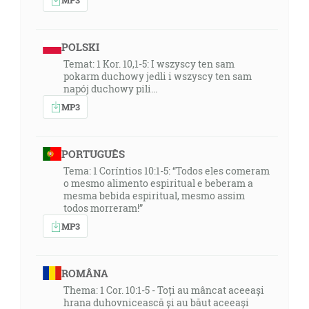
POLSKI
Temat: 1 Kor. 10,1-5: I wszyscy ten sam
pokarm duchowy jedli i wszyscy ten sam
napój duchowy pili...
MP3
PORTUGUÊS
Tema: 1 Coríntios 10:1-5: “Todos eles comeram
o mesmo alimento espiritual e beberam a
mesma bebida espiritual, mesmo assim
todos morreram!”
MP3
ROMÂNA
Thema: 1 Cor. 10:1-5 - Toți au mâncat aceeași
hrana duhovnicească și au băut aceeași