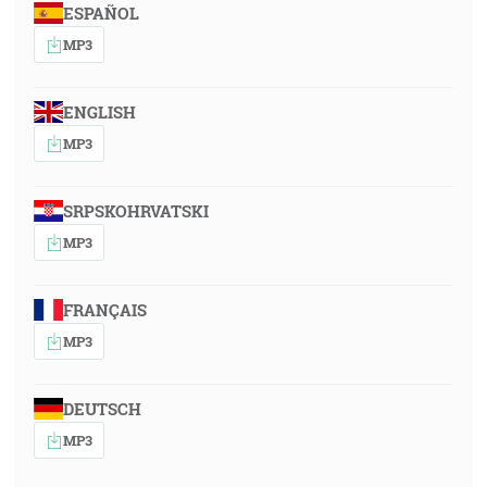
ESPAÑOL
MP3
ENGLISH
MP3
SRPSKOHRVATSKI
MP3
FRANÇAIS
MP3
DEUTSCH
MP3