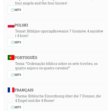
four angels and the four horses!
MP3
POLSKI
Temat: Biblijne uporządkowanie 7 Gromów, 4 aniołów
i 4 koni!
MP3
PORTUGUÊS
Tema: “Ordenação bíblica sobre os sete trovões, os
quatro anjos e os quatro cavalos!”
MP3
FRANÇAIS
Thema: Biblische Einordnung über die 7 Donner, die
4 Engel und die 4 Rosse!
MP3