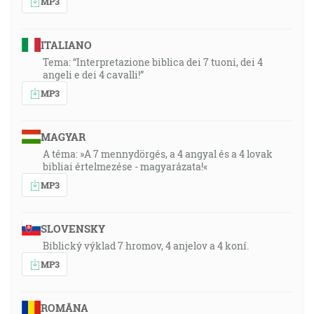
MP3
ITALIANO
Tema: “Interpretazione biblica dei 7 tuoni, dei 4
angeli e dei 4 cavalli!”
MP3
MAGYAR
A téma: »A 7 mennydörgés, a 4 angyal és a 4 lovak
bibliai értelmezése - magyarázata!«
MP3
SLOVENSKY
Biblický výklad 7 hromov, 4 anjelov a 4 koní.
MP3
ROMÂNA