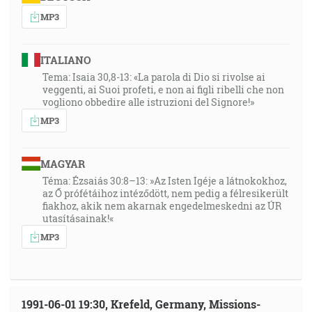
MP3
ITALIANO
Tema: Isaia 30,8-13: «La parola di Dio si rivolse ai
veggenti, ai Suoi profeti, e non ai figli ribelli che non
vogliono obbedire alle istruzioni del Signore!»
MP3
MAGYAR
Téma: Ézsaiás 30:8–13: »Az Isten Igéje a látnokokhoz,
az Ő prófétáihoz intéződött, nem pedig a félresikerült
fiakhoz, akik nem akarnak engedelmeskedni az ÚR
utasításainak!«
MP3
1991-06-01 19:30, Krefeld, Germany, Missions-