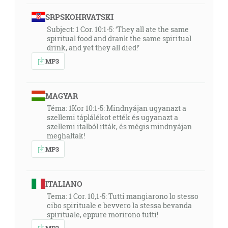
SRPSKOHRVATSKI
Subject: 1 Cor. 10:1-5: ‘They all ate the same
spiritual food and drank the same spiritual
drink, and yet they all died!’
MP3
MAGYAR
Téma: 1Kor 10:1-5: Mindnyájan ugyanazt a
szellemi táplálékot ették és ugyanazt a
szellemi italból itták, és mégis mindnyájan
meghaltak!
MP3
ITALIANO
Tema: 1 Cor. 10,1-5: Tutti mangiarono lo stesso
cibo spirituale e bevvero la stessa bevanda
spirituale, eppure morirono tutti!
MP3