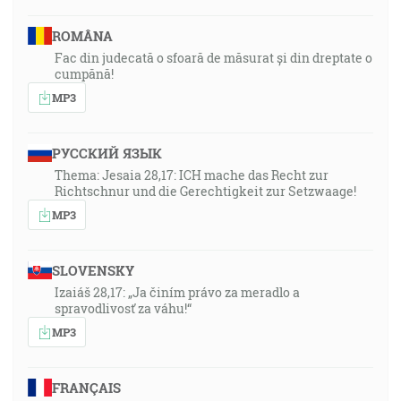
ROMÂNA
Fac din judecată o sfoară de măsurat și din dreptate o
cumpănă!
MP3
РУССКИЙ ЯЗЫК
Thema: Jesaia 28,17: ICH mache das Recht zur
Richtschnur und die Gerechtigkeit zur Setzwaage!
MP3
SLOVENSKY
Izaiáš 28,17: „Ja činím právo za meradlo a
spravodlivosť za váhu!“
MP3
FRANÇAIS