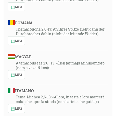
MP3
ROMÂNA
Thema: Micha 2,6-13: An ihrer Spitze zieht dann der
Durchbrecher dahin (nicht der leitende Widder)!
MP3
MAGYAR
A téma: Mikeás 2:6–13: »Élen jár majd az hullámtörő
(nem a vezető kos)«!
MP3
ITALIANO
Tema: Michea 2,6-13: «Allora, in testa a loro marcerà
colui che apre la strada (non l’ariete che guida)!»
MP3