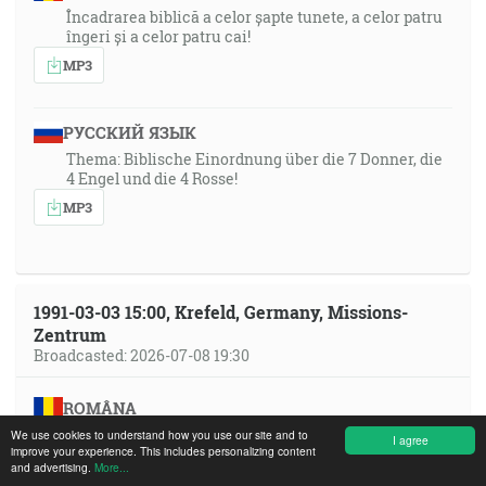
Încadrarea biblică a celor șapte tunete, a celor patru
îngeri și a celor patru cai!
MP3
РУССКИЙ ЯЗЫК
Thema: Biblische Einordnung über die 7 Donner, die
4 Engel und die 4 Rosse!
MP3
1991-03-03 15:00, Krefeld, Germany, Missions-
Zentrum
Broadcasted: 2026-07-08 19:30
ROMÂNA
Tema din Faptele Apostolilor 4:24 - 31 Cand au auzit ei
We use cookies to understand how you use our site and to
I agree
improve your experience. This includes personalizing content
aceste lucruri, si-au ridicat glasul in unitate catre
and advertising.
More...
Dumnezeu si s-au rugat!