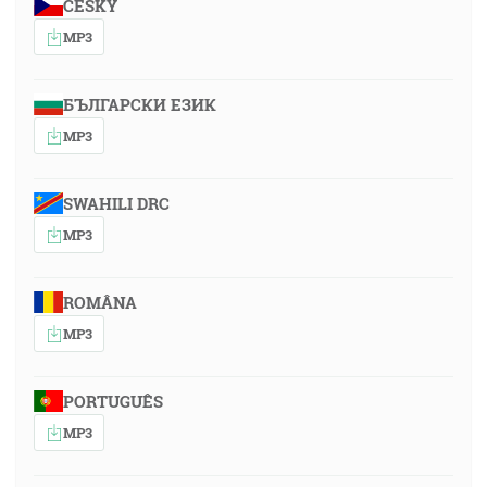
ČESKY
MP3
БЪЛГАРСКИ ЕЗИК
MP3
SWAHILI DRC
MP3
ROMÂNA
MP3
PORTUGUÊS
MP3