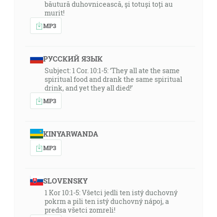
băutură duhovnicească, și totuși toți au
murit!
MP3
РУССКИЙ ЯЗЫК
Subject: 1 Cor. 10:1-5: ‘They all ate the same
spiritual food and drank the same spiritual
drink, and yet they all died!’
MP3
KINYARWANDA
MP3
SLOVENSKY
1 Kor 10:1-5: Všetci jedli ten istý duchovný
pokrm a pili ten istý duchovný nápoj, a
predsa všetci zomreli!