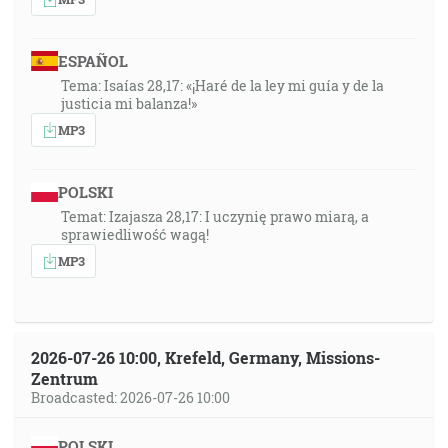
ESPAÑOL
Tema: Isaías 28,17: «¡Haré de la ley mi guía y de la
justicia mi balanza!»
MP3
POLSKI
Temat: Izajasza 28,17: I uczynię prawo miarą, a
sprawiedliwość wagą!
MP3
2026-07-26 10:00, Krefeld, Germany, Missions-
Zentrum
Broadcasted: 2026-07-26 10:00
POLSKI