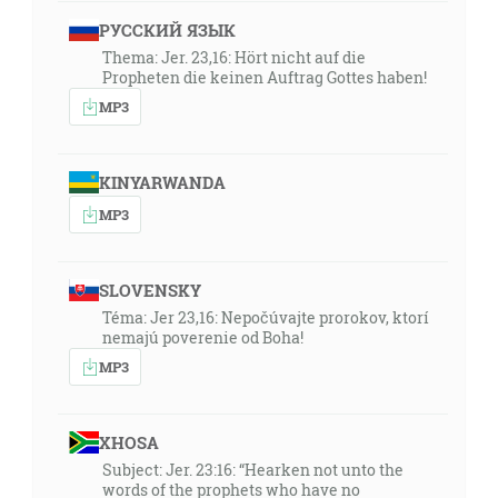
РУССКИЙ ЯЗЫК
Thema: Jer. 23,16: Hört nicht auf die
Propheten die keinen Auftrag Gottes haben!
MP3
KINYARWANDA
MP3
SLOVENSKY
Téma: Jer 23,16: Nepočúvajte prorokov, ktorí
nemajú poverenie od Boha!
MP3
XHOSA
Subject: Jer. 23:16: “Hearken not unto the
words of the prophets who have no