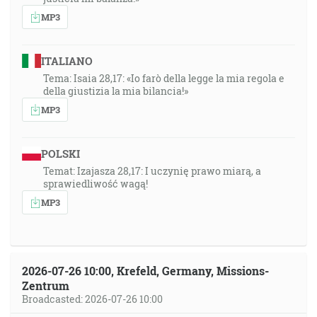
MP3
ITALIANO
Tema: Isaia 28,17: «Io farò della legge la mia regola e
della giustizia la mia bilancia!»
MP3
POLSKI
Temat: Izajasza 28,17: I uczynię prawo miarą, a
sprawiedliwość wagą!
MP3
2026-07-26 10:00, Krefeld, Germany, Missions-
Zentrum
Broadcasted: 2026-07-26 10:00