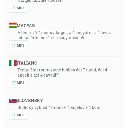
4 Engel und die 4 Rosse!
MP3
MAGYAR
A téma: »A 7 mennydörgés, a 4 angyal és a 4 lovak
bibliai értelmezése - magyarázata!«
MP3
ITALIANO
Tema: “Interpretazione biblica dei 7 tuoni, dei 4
angeli e dei 4 cavalli!”
MP3
SLOVENSKY
Biblický výklad 7 hromov, 4 anjelov a 4 koní.
MP3