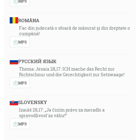
MP3
ROMÂNA
Fac din judecată o sfoară de măsurat și din dreptate o
cumpănă!
MP3
РУССКИЙ ЯЗЫК
Thema: Jesaia 28,17: ICH mache das Recht zur
Richtschnur und die Gerechtigkeit zur Setzwaage!
MP3
SLOVENSKY
Izaiáš 28,17: „Ja činím právo za meradlo a
spravodlivosť za váhu!“
MP3