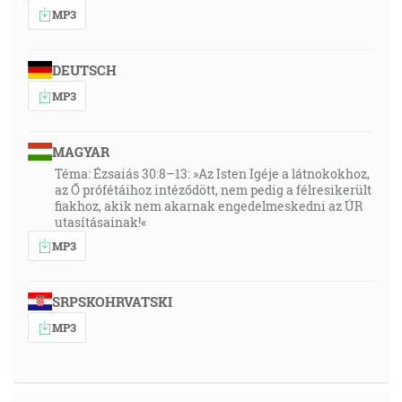
MP3
DEUTSCH
MP3
MAGYAR
Téma: Ézsaiás 30:8–13: »Az Isten Igéje a látnokokhoz,
az Ő prófétáihoz intéződött, nem pedig a félresikerült
fiakhoz, akik nem akarnak engedelmeskedni az ÚR
utasításainak!«
MP3
SRPSKOHRVATSKI
MP3