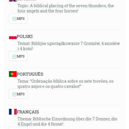
Topic: A biblical placing of the seven thunders, the
four angels and the four horses!
MP3
POLSKI
Temat: Biblijne uporządkowanie 7 Gromów, 4 aniołów
i 4 koni!
MP3
PORTUGUÊS
Tema: “Ordenação bíblica sobre os sete trovões, os
quatro anjos e os quatro cavalos!”
MP3
FRANÇAIS
Thema: Biblische Einordnung über die 7 Donner, die
4 Engel und die 4 Rosse!