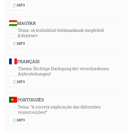
MP3
MAGYAR
Téma: »A különböző feltámadások megfelelő
kifejtése!«
MP3
FRANÇAIS
Thema: Richtige Darlegung der verschiedenen
Auferstehungen!
MP3
PORTUGUÊS
Tema: “A correta explicação das diferentes
ressurreições!”
MP3