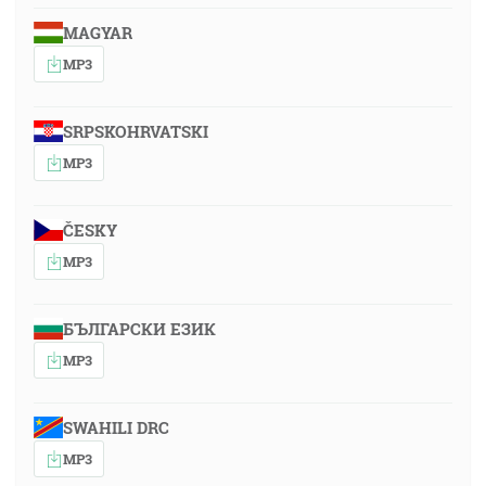
MAGYAR
MP3
SRPSKOHRVATSKI
MP3
ČESKY
MP3
БЪЛГАРСКИ ЕЗИК
MP3
SWAHILI DRC
MP3