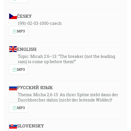
ČESKY
1991-02-03-1000-czech
MP3
ENGLISH
Topic: Micah 2:6–13: “The breaker (not the leading
ram) is come up before them!”
MP3
РУССКИЙ ЯЗЫК
Thema: Micha 2,6-13: An ihrer Spitze zieht dann der
Durchbrecher dahin (nicht der leitende Widder)!
MP3
SLOVENSKY