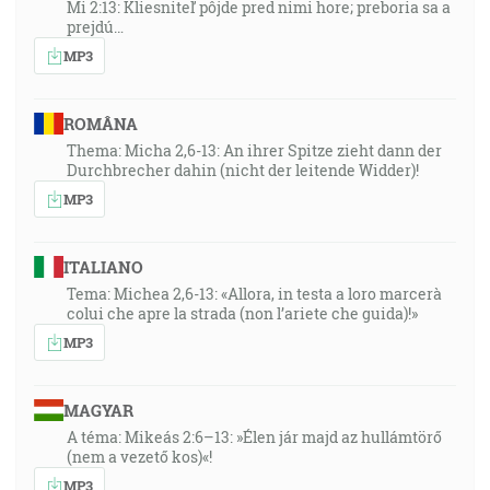
Mi 2:13: Kliesniteľ pôjde pred nimi hore; preboria sa a
prejdú…
MP3
ROMÂNA
Thema: Micha 2,6-13: An ihrer Spitze zieht dann der
Durchbrecher dahin (nicht der leitende Widder)!
MP3
ITALIANO
Tema: Michea 2,6-13: «Allora, in testa a loro marcerà
colui che apre la strada (non l’ariete che guida)!»
MP3
MAGYAR
A téma: Mikeás 2:6–13: »Élen jár majd az hullámtörő
(nem a vezető kos)«!
MP3