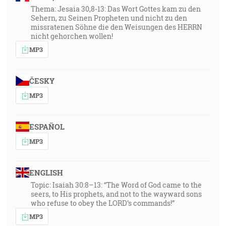
Thema: Jesaia 30,8-13: Das Wort Gottes kam zu den
Sehern, zu Seinen Propheten und nicht zu den
missratenen Söhne die den Weisungen des HERRN
nicht gehorchen wollen!
MP3
ČESKY
MP3
ESPAÑOL
MP3
ENGLISH
Topic: Isaiah 30:8–13: “The Word of God came to the
seers, to His prophets, and not to the wayward sons
who refuse to obey the LORD’s commands!”
MP3