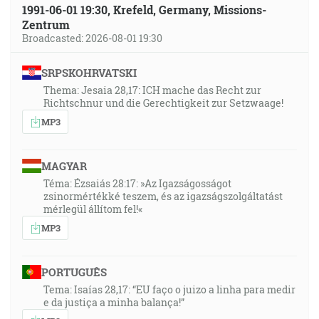
1991-06-01 19:30, Krefeld, Germany, Missions-
Zentrum
Broadcasted: 2026-08-01 19:30
SRPSKOHRVATSKI
Thema: Jesaia 28,17: ICH mache das Recht zur
Richtschnur und die Gerechtigkeit zur Setzwaage!
MP3
MAGYAR
Téma: Ézsaiás 28:17: »Az Igazságosságot
zsinormértékké teszem, és az igazságszolgáltatást
mérlegül állítom fel!«
MP3
PORTUGUÊS
Tema: Isaías 28,17: “EU faço o juizo a linha para medir
e da justiça a minha balança!”