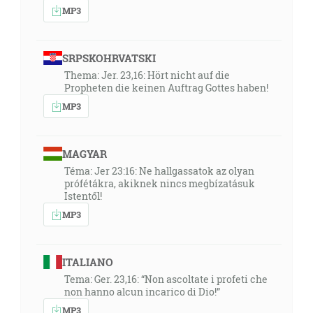
MP3
SRPSKOHRVATSKI
Thema: Jer. 23,16: Hört nicht auf die
Propheten die keinen Auftrag Gottes haben!
MP3
MAGYAR
Téma: Jer 23:16: Ne hallgassatok az olyan
prófétákra, akiknek nincs megbízatásuk
Istentől!
MP3
ITALIANO
Tema: Ger. 23,16: “Non ascoltate i profeti che
non hanno alcun incarico di Dio!”
MP3