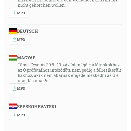
nicht gehorchen wollen!
MP3
DEUTSCH
MP3
MAGYAR
Téma: Ézsaiás 30:8–13: »Az Isten Igéje a látnokokhoz,
az Ő prófétáihoz intéződött, nem pedig a félresikerült
fiakhoz, akik nem akarnak engedelmeskedni az ÚR
utasításainak!«
MP3
SRPSKOHRVATSKI
MP3