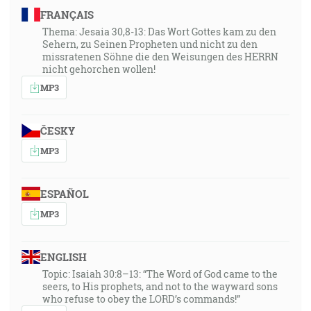
FRANÇAIS
Thema: Jesaia 30,8-13: Das Wort Gottes kam zu den
Sehern, zu Seinen Propheten und nicht zu den
missratenen Söhne die den Weisungen des HERRN
nicht gehorchen wollen!
MP3
ČESKY
MP3
ESPAÑOL
MP3
ENGLISH
Topic: Isaiah 30:8–13: “The Word of God came to the
seers, to His prophets, and not to the wayward sons
who refuse to obey the LORD’s commands!”