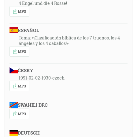
4 Engel und die 4 Rosse!
MP3
ESPAÑOL
Tema: «¡Clasificación bíblica de los 7 truenos, los 4
ángeles y los 4 caballos!»
MP3
ČESKY
1991-02-02-1930-czech
MP3
SWAHILI DRC
MP3
DEUTSCH