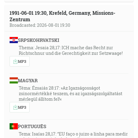
1991-06-01 19:30, Krefeld, Germany, Missions-
Zentrum
Broadcasted: 2026-08-01 19:30
SRPSKOHRVATSKI
Thema: Jesaia 28,17: ICH mache das Recht zur
Richtschnur und die Gerechtigkeit zur Setzwaage!
MP3
MAGYAR
Téma: Ézsaiás 28:17: »Az Igazságosságot
zsinormértékké teszem, és az igazságszolgáltatást
mérlegül állítom fel!«
MP3
PORTUGUÊS
Tema: Isaías 28,17: “EU faço o juizo a linha para medir