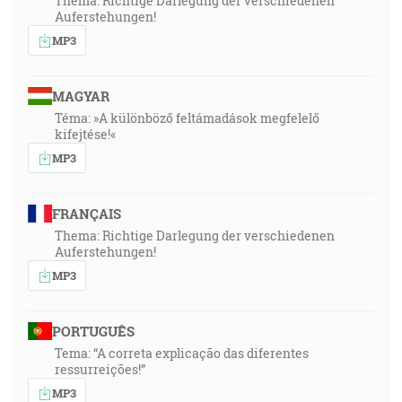
Thema: Richtige Darlegung der verschiedenen
Auferstehungen!
MP3
MAGYAR
Téma: »A különböző feltámadások megfelelő
kifejtése!«
MP3
FRANÇAIS
Thema: Richtige Darlegung der verschiedenen
Auferstehungen!
MP3
PORTUGUÊS
Tema: “A correta explicação das diferentes
ressurreições!”
MP3