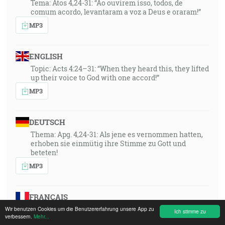
Tema: Atos 4,24-31: “Ao ouvirem isso, todos, de
comum acordo, levantaram a voz a Deus e oraram!”
MP3
ENGLISH
Topic: Acts 4:24–31: “When they heard this, they lifted
up their voice to God with one accord!”
MP3
DEUTSCH
Thema: Apg. 4,24-31: Als jene es vernommen hatten,
erhoben sie einmütig ihre Stimme zu Gott und
beteten!
MP3
FRANÇAIS
Thema: Apg. 4,24-31: Als jene es vernommen hatten,
Wir benutzen Cookies um die Benutzererfahrung unsere App zu
Ich stimme zu
verbessern.
Mehr...
erhoben sie einmütig ihre Stimme zu Gott und