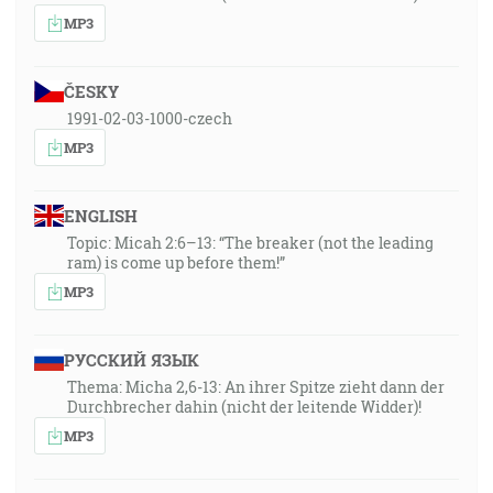
MP3
ČESKY
1991-02-03-1000-czech
MP3
ENGLISH
Topic: Micah 2:6–13: “The breaker (not the leading
ram) is come up before them!”
MP3
РУССКИЙ ЯЗЫК
Thema: Micha 2,6-13: An ihrer Spitze zieht dann der
Durchbrecher dahin (nicht der leitende Widder)!
MP3