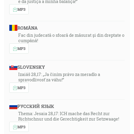
e da justiça a minha balança!”
MP3
ROMÂNA
Fac din judecată o sfoară de măsurat și din dreptate o
cumpănă!
MP3
SLOVENSKY
Izaiáš 28,17: „Ja činím právo za meradlo a
spravodlivosť za váhu!“
MP3
РУССКИЙ ЯЗЫК
Thema: Jesaia 28,17: ICH mache das Recht zur
Richtschnur und die Gerechtigkeit zur Setzwaage!
MP3