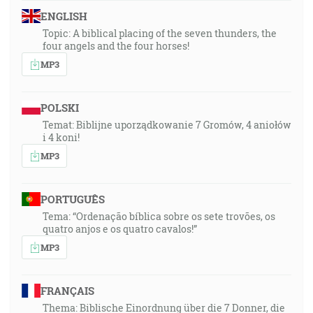
ENGLISH
Topic: A biblical placing of the seven thunders, the
four angels and the four horses!
MP3
POLSKI
Temat: Biblijne uporządkowanie 7 Gromów, 4 aniołów
i 4 koni!
MP3
PORTUGUÊS
Tema: “Ordenação bíblica sobre os sete trovões, os
quatro anjos e os quatro cavalos!”
MP3
FRANÇAIS
Thema: Biblische Einordnung über die 7 Donner, die