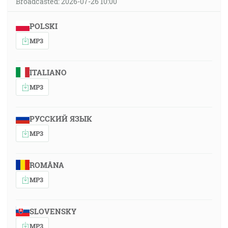
Broadcasted: 2026-07-26 10:00
POLSKI
MP3
ITALIANO
MP3
РУССКИЙ ЯЗЫК
MP3
ROMÂNA
MP3
SLOVENSKY
MP3