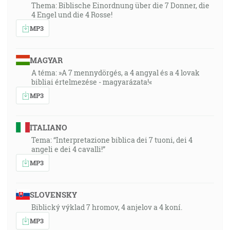
Thema: Biblische Einordnung über die 7 Donner, die
4 Engel und die 4 Rosse!
MP3
MAGYAR
A téma: »A 7 mennydörgés, a 4 angyal és a 4 lovak
bibliai értelmezése - magyarázata!«
MP3
ITALIANO
Tema: “Interpretazione biblica dei 7 tuoni, dei 4
angeli e dei 4 cavalli!”
MP3
SLOVENSKY
Biblický výklad 7 hromov, 4 anjelov a 4 koní.
MP3