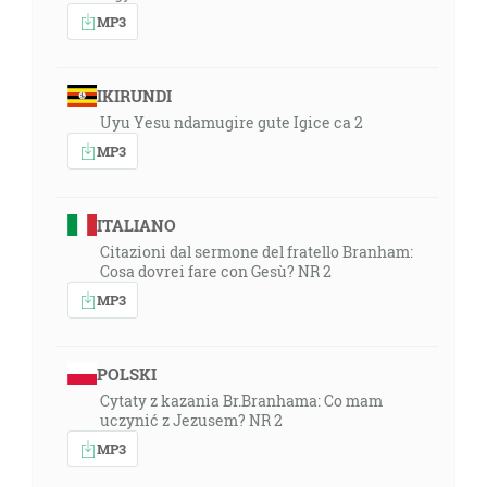
MP3
IKIRUNDI
Uyu Yesu ndamugire gute Igice ca 2
MP3
ITALIANO
Citazioni dal sermone del fratello Branham:
Cosa dovrei fare con Gesù? NR 2
MP3
POLSKI
Cytaty z kazania Br.Branhama: Co mam
uczynić z Jezusem? NR 2
MP3