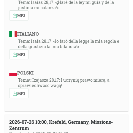
Tema: Isaías 28,17: «¡Haré de la ley mi guía y de la
justicia mi balanza!»
MP3
ITALIANO
Tema: Isaia 28,17: «Io farò della legge la mia regola e
della giustizia la mia bilancia!»
MP3
POLSKI
Temat: Izajasza 28,17: I uczynię prawo miarą, a
sprawiedliwość wagą!
MP3
2026-07-26 10:00, Krefeld, Germany, Missions-
Zentrum