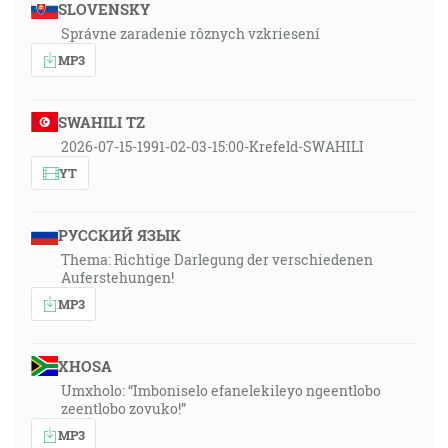
SLOVENSKY
Správne zaradenie rôznych vzkriesení
MP3
SWAHILI TZ
2026-07-15-1991-02-03-15:00-Krefeld-SWAHILI
YT
РУССКИЙ ЯЗЫК
Thema: Richtige Darlegung der verschiedenen
Auferstehungen!
MP3
XHOSA
Umxholo: “Imboniselo efanelekileyo ngeentlobo
zeentlobo zovuko!”
MP3