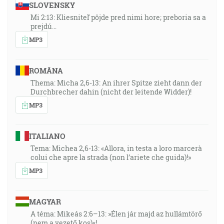
SLOVENSKY
Mi 2:13: Kliesniteľ pôjde pred nimi hore; preboria sa a
prejdú…
MP3
ROMÂNA
Thema: Micha 2,6-13: An ihrer Spitze zieht dann der
Durchbrecher dahin (nicht der leitende Widder)!
MP3
ITALIANO
Tema: Michea 2,6-13: «Allora, in testa a loro marcerà
colui che apre la strada (non l’ariete che guida)!»
MP3
MAGYAR
A téma: Mikeás 2:6–13: »Élen jár majd az hullámtörő
(nem a vezető kos)«!