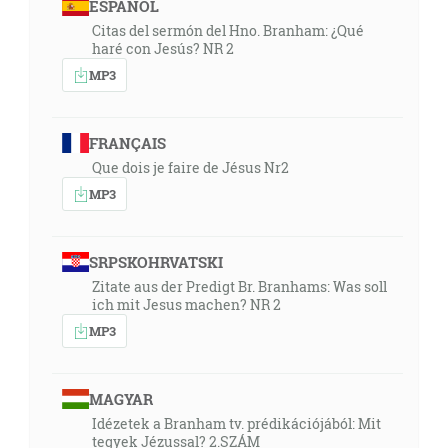
ESPAÑOL
Citas del sermón del Hno. Branham: ¿Qué
haré con Jesús? NR 2
MP3
FRANÇAIS
Que dois je faire de Jésus Nr2
MP3
SRPSKOHRVATSKI
Zitate aus der Predigt Br. Branhams: Was soll
ich mit Jesus machen? NR 2
MP3
MAGYAR
Idézetek a Branham tv. prédikációjából: Mit
tegyek Jézussal? 2.SZÁM