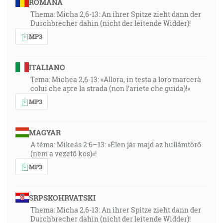
ROMÂNA
Thema: Micha 2,6-13: An ihrer Spitze zieht dann der
Durchbrecher dahin (nicht der leitende Widder)!
MP3
ITALIANO
Tema: Michea 2,6-13: «Allora, in testa a loro marcerà
colui che apre la strada (non l’ariete che guida)!»
MP3
MAGYAR
A téma: Mikeás 2:6–13: »Élen jár majd az hullámtörő
(nem a vezető kos)«!
MP3
SRPSKOHRVATSKI
Thema: Micha 2,6-13: An ihrer Spitze zieht dann der
Durchbrecher dahin (nicht der leitende Widder)!