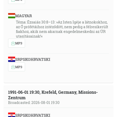
MAGYAR
Téma: Ézsaiás 30:8–13: »Az Isten Igéje a látnokokhoz,
az Ő prófétáihoz intéződött, nem pedig a félresikerült
fiakhoz, akik nem akarnak engedelmeskedni az ÚR
utasításainak!«
MP3
SRPSKOHRVATSKI
MP3
1991-06-01 19:30, Krefeld, Germany, Missions-
Zentrum
Broadcasted: 2026-08-01 19:30
SRPSKOHRVATSKI