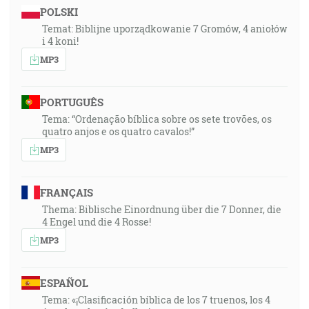
POLSKI
Temat: Biblijne uporządkowanie 7 Gromów, 4 aniołów
i 4 koni!
MP3
PORTUGUÊS
Tema: “Ordenação bíblica sobre os sete trovões, os
quatro anjos e os quatro cavalos!”
MP3
FRANÇAIS
Thema: Biblische Einordnung über die 7 Donner, die
4 Engel und die 4 Rosse!
MP3
ESPAÑOL
Tema: «¡Clasificación bíblica de los 7 truenos, los 4