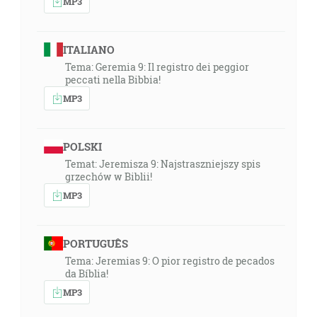
MP3
ITALIANO
Tema: Geremia 9: Il registro dei peggior
peccati nella Bibbia!
MP3
POLSKI
Temat: Jeremisza 9: Najstraszniejszy spis
grzechów w Biblii!
MP3
PORTUGUÊS
Tema: Jeremias 9: O pior registro de pecados
da Bíblia!
MP3