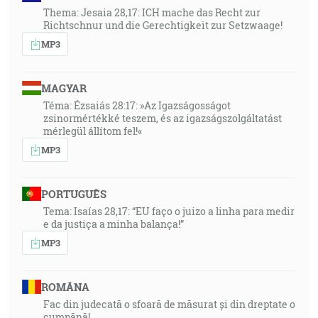
Thema: Jesaia 28,17: ICH mache das Recht zur
Richtschnur und die Gerechtigkeit zur Setzwaage!
MP3
MAGYAR
Téma: Ézsaiás 28:17: »Az Igazságosságot
zsinormértékké teszem, és az igazságszolgáltatást
mérlegül állítom fel!«
MP3
PORTUGUÊS
Tema: Isaías 28,17: “EU faço o juizo a linha para medir
e da justiça a minha balança!”
MP3
ROMÂNA
Fac din judecată o sfoară de măsurat și din dreptate o
cumpănă!