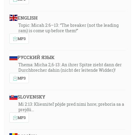
ENGLISH
Topic: Micah 2:6–13: “The breaker (not the leading
ram) is come up before them!”
MP3
РУССКИЙ ЯЗЫК
Thema: Micha 2,6-13: An ihrer Spitze zieht dann der
Durchbrecher dahin (nicht der leitende Widder)!
MP3
SLOVENSKY
Mi 2:13: Kliesniteľ pôjde pred nimi hore; preboria sa a
prejdú…
MP3