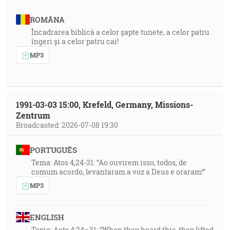
ROMÂNA
Încadrarea biblică a celor șapte tunete, a celor patru
îngeri și a celor patru cai!
MP3
1991-03-03 15:00, Krefeld, Germany, Missions-
Zentrum
Broadcasted: 2026-07-08 19:30
PORTUGUÊS
Tema: Atos 4,24-31: “Ao ouvirem isso, todos, de
comum acordo, levantaram a voz a Deus e oraram!”
MP3
ENGLISH
Topic: Acts 4:24–31: “When they heard this, they lifted