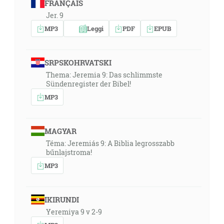
FRANÇAIS
Jer. 9
MP3
Leggi
PDF
EPUB
SRPSKOHRVATSKI
Thema: Jeremia 9: Das schlimmste
Sündenregister der Bibel!
MP3
MAGYAR
Téma: Jeremiás 9: A Biblia legrosszabb
bűnlajstroma!
MP3
IKIRUNDI
Yeremiya 9 v 2-9