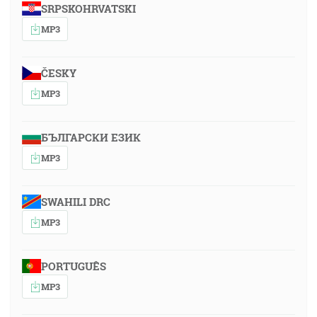
SRPSKOHRVATSKI
MP3
ČESKY
MP3
БЪЛГАРСКИ ЕЗИК
MP3
SWAHILI DRC
MP3
PORTUGUÊS
MP3