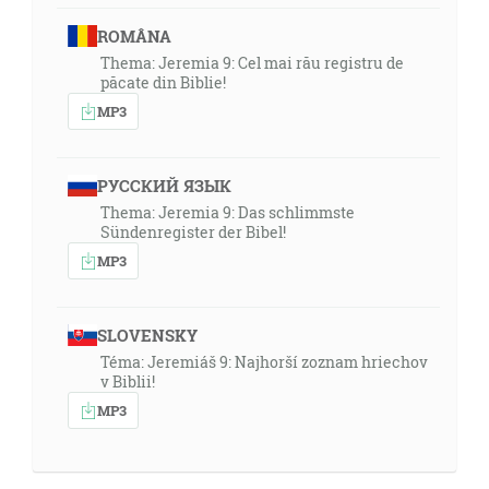
ROMÂNA
Thema: Jeremia 9: Cel mai rău registru de
păcate din Biblie!
MP3
РУССКИЙ ЯЗЫК
Thema: Jeremia 9: Das schlimmste
Sündenregister der Bibel!
MP3
SLOVENSKY
Téma: Jeremiáš 9: Najhorší zoznam hriechov
v Biblii!
MP3