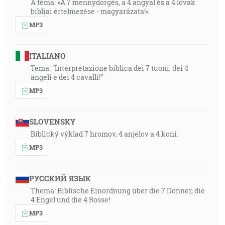
A téma: »A 7 mennydörgés, a 4 angyal és a 4 lovak
bibliai értelmezése - magyarázata!«
MP3
ITALIANO
Tema: “Interpretazione biblica dei 7 tuoni, dei 4
angeli e dei 4 cavalli!”
MP3
SLOVENSKY
Biblický výklad 7 hromov, 4 anjelov a 4 koní.
MP3
РУССКИЙ ЯЗЫК
Thema: Biblische Einordnung über die 7 Donner, die
4 Engel und die 4 Rosse!
MP3