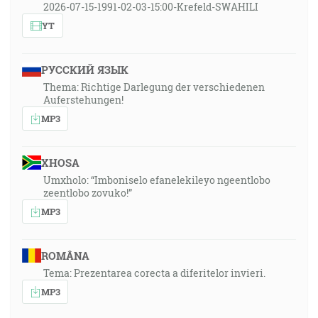
2026-07-15-1991-02-03-15:00-Krefeld-SWAHILI
YT
РУССКИЙ ЯЗЫК
Thema: Richtige Darlegung der verschiedenen
Auferstehungen!
MP3
XHOSA
Umxholo: “Imboniselo efanelekileyo ngeentlobo
zeentlobo zovuko!”
MP3
ROMÂNA
Tema: Prezentarea corecta a diferitelor invieri.
MP3