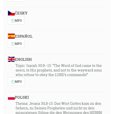
ČESKY
MP3
ESPAÑOL
MP3
ENGLISH
Topic: Isaiah 30:8–13: “The Word of God came to the
seers, to His prophets, and not to the wayward sons
who refuse to obey the LORD’s commands!”
MP3
POLSKI
Thema: Jesaia 30,8-13: Das Wort Gottes kam zu den
Sehern, zu Seinen Propheten und nicht zu den
missratenen Söhne die den Weisungen des HERRN