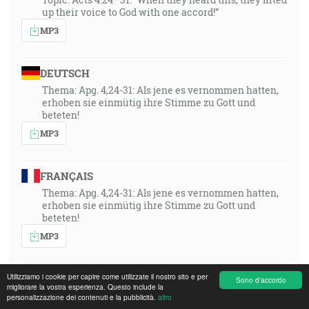
up their voice to God with one accord!”
MP3
DEUTSCH
Thema: Apg. 4,24-31: Als jene es vernommen hatten,
erhoben sie einmütig ihre Stimme zu Gott und
beteten!
MP3
FRANÇAIS
Thema: Apg. 4,24-31: Als jene es vernommen hatten,
erhoben sie einmütig ihre Stimme zu Gott und
beteten!
MP3
Utilizziamo i cookie per capire come utilizzate il nostro sito e per
POLSKI
Sono d'accordo
migliorare la vostra esperienza. Questo include la
Thema: Apg. 4,24-31: Als jene es vernommen hatten,
personalizzazione dei contenuti e la pubblicità.
altro
erhoben sie einmütig ihre Stimme zu Gott und