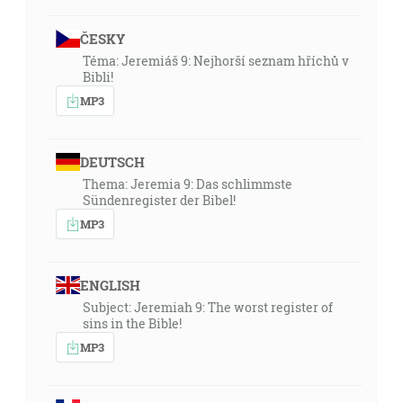
ČESKY
Téma: Jeremiáš 9: Nejhorší seznam hříchů v
Bibli!
MP3
DEUTSCH
Thema: Jeremia 9: Das schlimmste
Sündenregister der Bibel!
MP3
ENGLISH
Subject: Jeremiah 9: The worst register of
sins in the Bible!
MP3