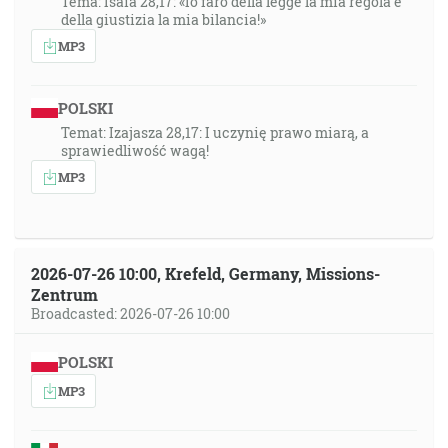
Tema: Isaia 28,17: «Io farò della legge la mia regola e
della giustizia la mia bilancia!»
MP3
POLSKI
Temat: Izajasza 28,17: I uczynię prawo miarą, a
sprawiedliwość wagą!
MP3
2026-07-26 10:00, Krefeld, Germany, Missions-
Zentrum
Broadcasted: 2026-07-26 10:00
POLSKI
MP3