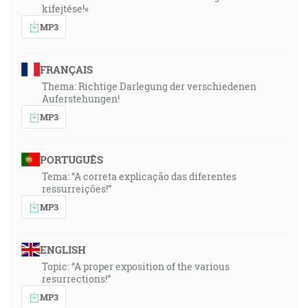
kifejtése!«
MP3
FRANÇAIS
Thema: Richtige Darlegung der verschiedenen
Auferstehungen!
MP3
PORTUGUÊS
Tema: “A correta explicação das diferentes
ressurreições!”
MP3
ENGLISH
Topic: “A proper exposition of the various
resurrections!”
MP3