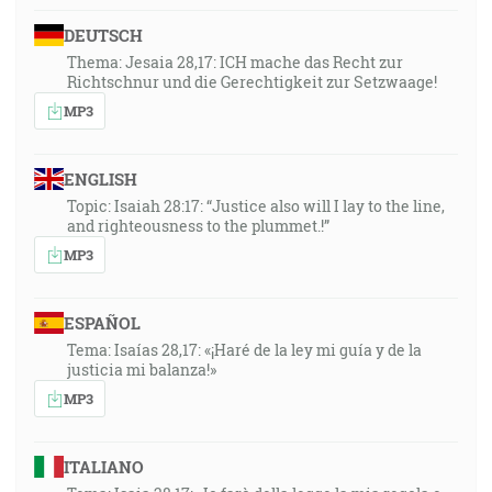
DEUTSCH
Thema: Jesaia 28,17: ICH mache das Recht zur
Richtschnur und die Gerechtigkeit zur Setzwaage!
MP3
ENGLISH
Topic: Isaiah 28:17: “Justice also will I lay to the line,
and righteousness to the plummet.!”
MP3
ESPAÑOL
Tema: Isaías 28,17: «¡Haré de la ley mi guía y de la
justicia mi balanza!»
MP3
ITALIANO