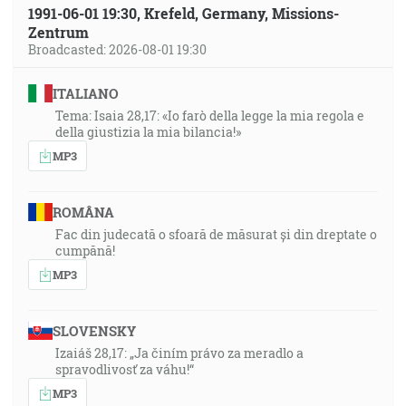
1991-06-01 19:30, Krefeld, Germany, Missions-
Zentrum
Broadcasted: 2026-08-01 19:30
ITALIANO
Tema: Isaia 28,17: «Io farò della legge la mia regola e
della giustizia la mia bilancia!»
MP3
ROMÂNA
Fac din judecată o sfoară de măsurat și din dreptate o
cumpănă!
MP3
SLOVENSKY
Izaiáš 28,17: „Ja činím právo za meradlo a
spravodlivosť za váhu!“
MP3