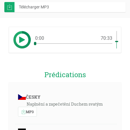
Télécharger MP3
0:00
70:33
Prédications
ČESKY
Naplnění a zapečetění Duchem svatým
MP3