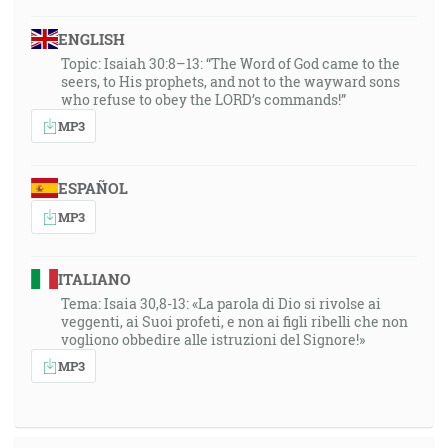
ENGLISH
Topic: Isaiah 30:8–13: “The Word of God came to the
seers, to His prophets, and not to the wayward sons
who refuse to obey the LORD’s commands!”
MP3
ESPAÑOL
MP3
ITALIANO
Tema: Isaia 30,8-13: «La parola di Dio si rivolse ai
veggenti, ai Suoi profeti, e non ai figli ribelli che non
vogliono obbedire alle istruzioni del Signore!»
MP3