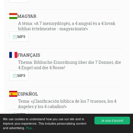
MAGYAR
A téma: »A 7 mennydörgés, a 4 angyal és a 4 lovak
bibliai értelmezése - magyarázata!«
MP3
FRANÇAIS
Thema: Biblische Einordnung über die 7 Donner, die
4 Engel und die 4 Rosse!
MP3
ESPAÑOL
Tema: «¡Clasificación bíblica de los 7 truenos, los 4
ángeles y los 4 caballos!»
MP3
We use cookies to understand how you use our site and to
Je suis d'accord
improve your experience. This includes personalizing content
and advertising.
Plus...
POLSKI