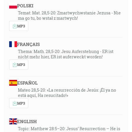
POLSKI
Temat: Mat. 28,5-20: Zmartwychwstanie Jezusa - Nie
ma go tu, bo wstał z martwych!
MP3
FRANÇAIS
Thema: Math. 28,5-20: Jesu Auferstehung - ER ist
nicht mehr hier, ER ist auferweckt worden!
MP3
ESPAÑOL
Mateo 28,5-20: «La resurrección de Jesús: ¡Él ya no
está aquí, Ha resucitado!»
MP3
ENGLISH
Topic: Matthew 28:5–20: Jesus’ Resurrection – He is