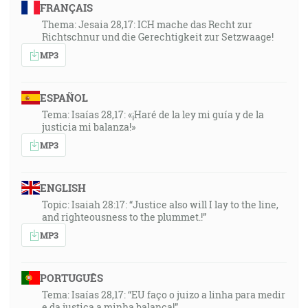
FRANÇAIS
Thema: Jesaia 28,17: ICH mache das Recht zur
Richtschnur und die Gerechtigkeit zur Setzwaage!
MP3
ESPAÑOL
Tema: Isaías 28,17: «¡Haré de la ley mi guía y de la
justicia mi balanza!»
MP3
ENGLISH
Topic: Isaiah 28:17: “Justice also will I lay to the line,
and righteousness to the plummet.!”
MP3
PORTUGUÊS
Tema: Isaías 28,17: “EU faço o juizo a linha para medir
e da justiça a minha balança!”