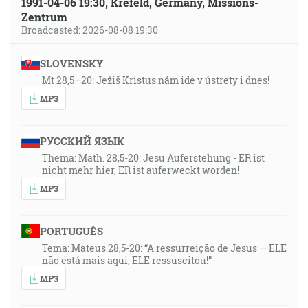
1991-04-06 19:30, Krefeld, Germany, Missions-
Zentrum
Broadcasted: 2026-08-08 19:30
SLOVENSKY
Mt 28,5–20: Ježiš Kristus nám ide v ústrety i dnes!
MP3
РУССКИЙ ЯЗЫК
Thema: Math. 28,5-20: Jesu Auferstehung - ER ist
nicht mehr hier, ER ist auferweckt worden!
MP3
PORTUGUÊS
Tema: Mateus 28,5-20: “A ressurreição de Jesus — ELE
não está mais aqui, ELE ressuscitou!”
MP3