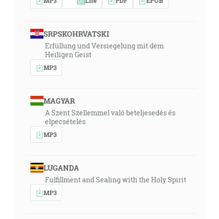
MP3
Lire
PDF
EPUB
SRPSKOHRVATSKI
Erfüllung und Versiegelung mit dem
Heiligen Geist
MP3
MAGYAR
A Szent Szellemmel való beteljesedés és
elpecsételés
MP3
LUGANDA
Fulfillment and Sealing with the Holy Spirit
MP3