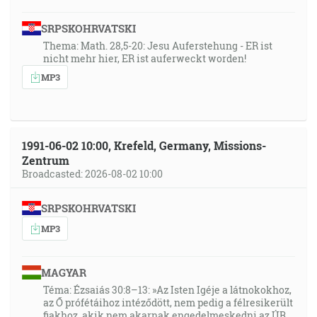
SRPSKOHRVATSKI
Thema: Math. 28,5-20: Jesu Auferstehung - ER ist
nicht mehr hier, ER ist auferweckt worden!
MP3
1991-06-02 10:00, Krefeld, Germany, Missions-
Zentrum
Broadcasted: 2026-08-02 10:00
SRPSKOHRVATSKI
MP3
MAGYAR
Téma: Ézsaiás 30:8–13: »Az Isten Igéje a látnokokhoz,
az Ő prófétáihoz intéződött, nem pedig a félresikerült
fiakhoz, akik nem akarnak engedelmeskedni az ÚR