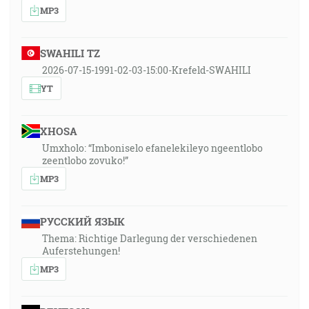
MP3
SWAHILI TZ
2026-07-15-1991-02-03-15:00-Krefeld-SWAHILI
YT
XHOSA
Umxholo: “Imboniselo efanelekileyo ngeentlobo
zeentlobo zovuko!”
MP3
РУССКИЙ ЯЗЫК
Thema: Richtige Darlegung der verschiedenen
Auferstehungen!
MP3