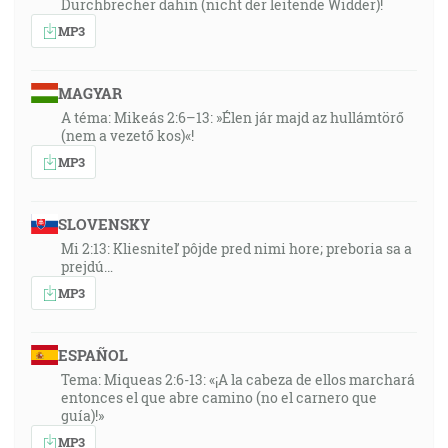
Durchbrecher dahin (nicht der leitende Widder)!
MP3
MAGYAR
A téma: Mikeás 2:6–13: »Élen jár majd az hullámtörő
(nem a vezető kos)«!
MP3
SLOVENSKY
Mi 2:13: Kliesniteľ pôjde pred nimi hore; preboria sa a
prejdú…
MP3
ESPAÑOL
Tema: Miqueas 2:6-13: «¡A la cabeza de ellos marchará
entonces el que abre camino (no el carnero que
guía)!»
MP3