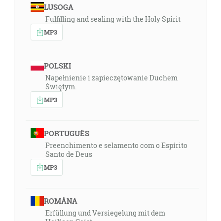
LUSOGA
Fulfilling and sealing with the Holy Spirit
MP3
POLSKI
Napełnienie i zapieczętowanie Duchem
Świętym.
MP3
PORTUGUÊS
Preenchimento e selamento com o Espírito
Santo de Deus
MP3
ROMÂNA
Erfüllung und Versiegelung mit dem