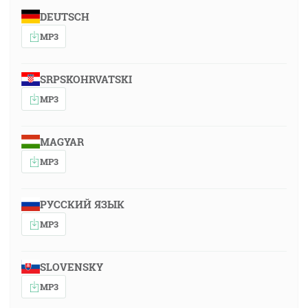
DEUTSCH
MP3
SRPSKOHRVATSKI
MP3
MAGYAR
MP3
РУССКИЙ ЯЗЫК
MP3
SLOVENSKY
MP3