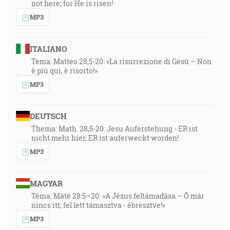
not here; for He is risen!
MP3
ITALIANO
Tema: Matteo 28,5-20: «La risurrezione di Gesù – Non
è più qui, è risorto!»
MP3
DEUTSCH
Thema: Math. 28,5-20: Jesu Auferstehung - ER ist
nicht mehr hier, ER ist auferweckt worden!
MP3
MAGYAR
Téma: Máté 28:5–20: »A Jézus feltámadása – Ő már
nincs itt, fel lett támasztva - ébresztve!«
MP3