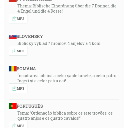
Thema: Biblische Einordnung über die 7 Donner, die
4 Engel und die 4 Rosse!
MP3
SLOVENSKY
Biblický výklad 7 hromov, 4 anjelov a 4 koní.
MP3
ROMÂNA
Încadrarea biblică a celor șapte tunete, a celor patru
îngeri și a celor patru cai!
MP3
PORTUGUÊS
Tema: “Ordenação bíblica sobre os sete trovões, os
quatro anjos e os quatro cavalos!”
MP3