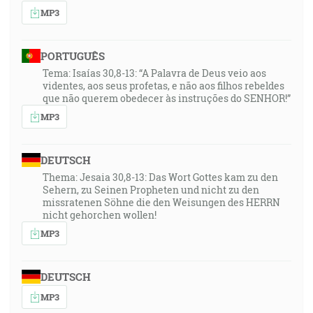
MP3
PORTUGUÊS
Tema: Isaías 30,8-13: “A Palavra de Deus veio aos
videntes, aos seus profetas, e não aos filhos rebeldes
que não querem obedecer às instruções do SENHOR!”
MP3
DEUTSCH
Thema: Jesaia 30,8-13: Das Wort Gottes kam zu den
Sehern, zu Seinen Propheten und nicht zu den
missratenen Söhne die den Weisungen des HERRN
nicht gehorchen wollen!
MP3
DEUTSCH
MP3