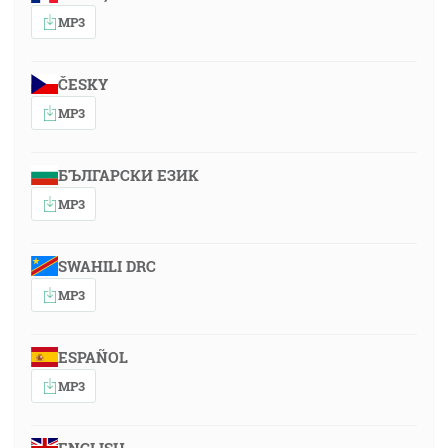
MP3
ČESKY
MP3
БЪЛГАРСКИ ЕЗИК
MP3
SWAHILI DRC
MP3
ESPAÑOL
MP3