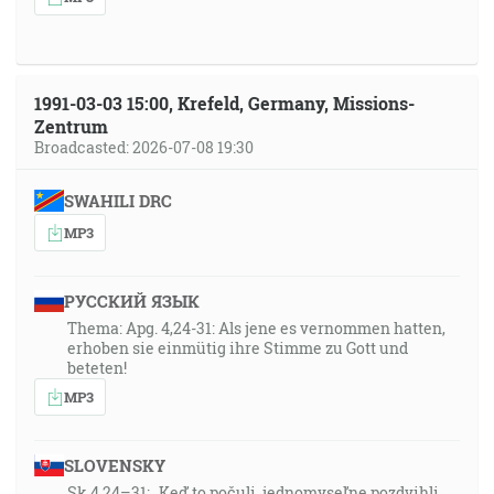
1991-03-03 15:00, Krefeld, Germany, Missions-
Zentrum
Broadcasted: 2026-07-08 19:30
SWAHILI DRC
MP3
РУССКИЙ ЯЗЫК
Thema: Apg. 4,24-31: Als jene es vernommen hatten,
erhoben sie einmütig ihre Stimme zu Gott und
beteten!
MP3
SLOVENSKY
Sk 4,24–31: „Keď to počuli, jednomyseľne pozdvihli