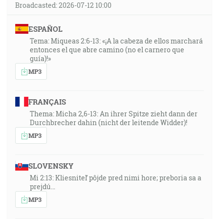
Broadcasted: 2026-07-12 10:00
ESPAÑOL
Tema: Miqueas 2:6-13: «¡A la cabeza de ellos marchará
entonces el que abre camino (no el carnero que
guía)!»
MP3
FRANÇAIS
Thema: Micha 2,6-13: An ihrer Spitze zieht dann der
Durchbrecher dahin (nicht der leitende Widder)!
MP3
SLOVENSKY
Mi 2:13: Kliesniteľ pôjde pred nimi hore; preboria sa a
prejdú…
MP3