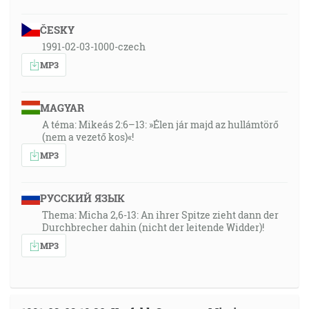
ČESKY
1991-02-03-1000-czech
MP3
MAGYAR
A téma: Mikeás 2:6–13: »Élen jár majd az hullámtörő
(nem a vezető kos)«!
MP3
РУССКИЙ ЯЗЫК
Thema: Micha 2,6-13: An ihrer Spitze zieht dann der
Durchbrecher dahin (nicht der leitende Widder)!
MP3