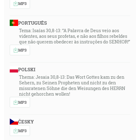
MP3
PORTUGUÊS
Tema: Isaías 30,8-13: “A Palavra de Deus veio aos
videntes, aos seus profetas, e não aos filhos rebeldes
que não querem obedecer às instruções do SENHOR!”
MP3
POLSKI
Thema: Jesaia 30,8-13: Das Wort Gottes kam zu den
Sehern, zu Seinen Propheten und nicht zu den
missratenen Söhne die den Weisungen des HERRN
nicht gehorchen wollen!
MP3
ČESKY
MP3