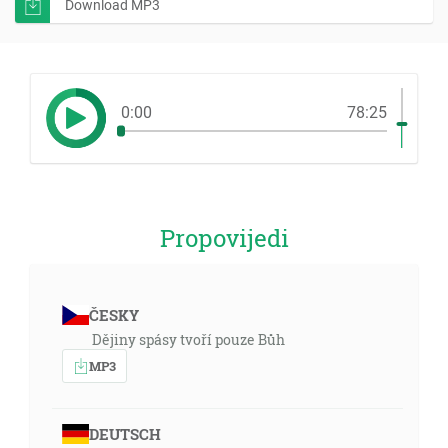
Download MP3
0:00
78:25
Propovijedi
ČESKY
Dějiny spásy tvoří pouze Bůh
MP3
DEUTSCH