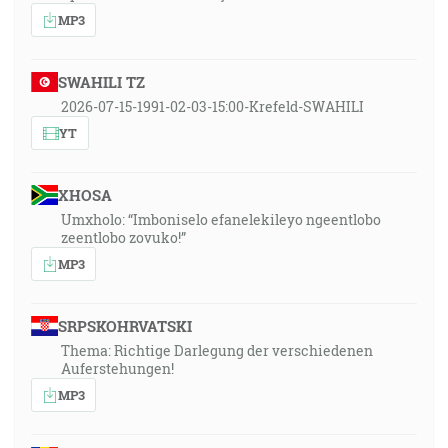
MP3
SWAHILI TZ
2026-07-15-1991-02-03-15:00-Krefeld-SWAHILI
YT
XHOSA
Umxholo: “Imboniselo efanelekileyo ngeentlobo
zeentlobo zovuko!”
MP3
SRPSKOHRVATSKI
Thema: Richtige Darlegung der verschiedenen
Auferstehungen!
MP3