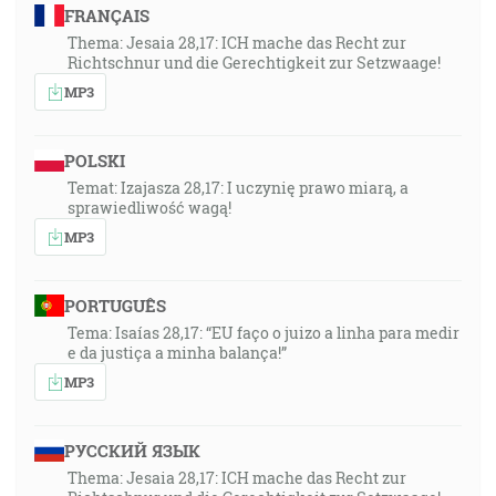
FRANÇAIS
Thema: Jesaia 28,17: ICH mache das Recht zur
Richtschnur und die Gerechtigkeit zur Setzwaage!
MP3
POLSKI
Temat: Izajasza 28,17: I uczynię prawo miarą, a
sprawiedliwość wagą!
MP3
PORTUGUÊS
Tema: Isaías 28,17: “EU faço o juizo a linha para medir
e da justiça a minha balança!”
MP3
РУССКИЙ ЯЗЫК
Thema: Jesaia 28,17: ICH mache das Recht zur