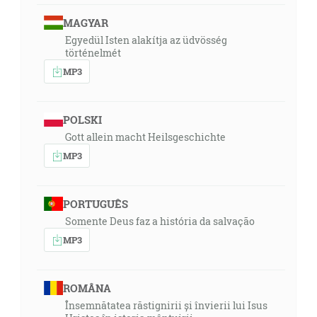
MAGYAR
Egyedül Isten alakítja az üdvösség
történelmét
MP3
POLSKI
Gott allein macht Heilsgeschichte
MP3
PORTUGUÊS
Somente Deus faz a história da salvação
MP3
ROMÂNA
Însemnătatea răstignirii și învierii lui Isus