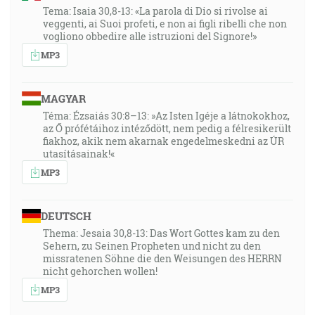
Tema: Isaia 30,8-13: «La parola di Dio si rivolse ai
veggenti, ai Suoi profeti, e non ai figli ribelli che non
vogliono obbedire alle istruzioni del Signore!»
MP3
MAGYAR
Téma: Ézsaiás 30:8–13: »Az Isten Igéje a látnokokhoz,
az Ő prófétáihoz intéződött, nem pedig a félresikerült
fiakhoz, akik nem akarnak engedelmeskedni az ÚR
utasításainak!«
MP3
DEUTSCH
Thema: Jesaia 30,8-13: Das Wort Gottes kam zu den
Sehern, zu Seinen Propheten und nicht zu den
missratenen Söhne die den Weisungen des HERRN
nicht gehorchen wollen!
MP3