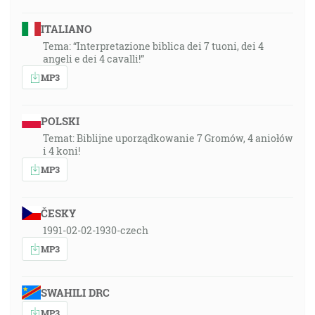
ITALIANO
Tema: “Interpretazione biblica dei 7 tuoni, dei 4
angeli e dei 4 cavalli!”
MP3
POLSKI
Temat: Biblijne uporządkowanie 7 Gromów, 4 aniołów
i 4 koni!
MP3
ČESKY
1991-02-02-1930-czech
MP3
SWAHILI DRC
MP3