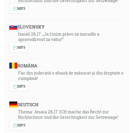
Richtschnur und die Gerechtigkeit zur Setzwaage!
MP3
SLOVENSKY
Izaiáš 28,17: „Ja činím právo za meradlo a
spravodlivosť za váhu!“
MP3
ROMÂNA
Fac din judecată o sfoară de măsurat și din dreptate o
cumpănă!
MP3
DEUTSCH
Thema: Jesaia 28,17: ICH mache das Recht zur
Richtschnur und die Gerechtigkeit zur Setzwaage!
MP3