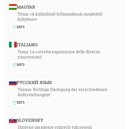
MAGYAR
Téma: »A különböző feltámadások megfelelő
kifejtése!«
MP3
ITALIANO
Tema: La corretta esposizione delle diverse
risurrezioni!
MP3
РУССКИЙ ЯЗЫК
Thema: Richtige Darlegung der verschiedenen
Auferstehungen!
MP3
SLOVENSKY
Správne zaradenie rôznych vzkriesení