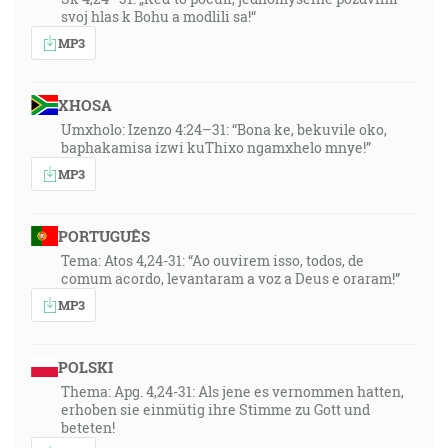
svoj hlas k Bohu a modlili sa!“
MP3
XHOSA
Umxholo: Izenzo 4:24–31: “Bona ke, bekuvile oko,
baphakamisa izwi kuThixo ngamxhelo mnye!”
MP3
PORTUGUÊS
Tema: Atos 4,24-31: “Ao ouvirem isso, todos, de
comum acordo, levantaram a voz a Deus e oraram!”
MP3
POLSKI
Thema: Apg. 4,24-31: Als jene es vernommen hatten,
erhoben sie einmütig ihre Stimme zu Gott und
beteten!