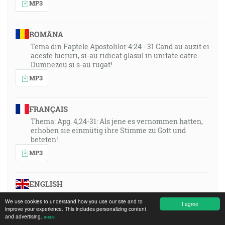
MP3
ROMÂNA
Tema din Faptele Apostolilor 4:24 - 31 Cand au auzit ei
aceste lucruri, si-au ridicat glasul in unitate catre
Dumnezeu si s-au rugat!
MP3
FRANÇAIS
Thema: Apg. 4,24-31: Als jene es vernommen hatten,
erhoben sie einmütig ihre Stimme zu Gott und
beteten!
MP3
ENGLISH
Topic: Acts 4:24–31: “When they heard this, they lifted
We use cookies to understand how you use our site and to
I agree
up their voice to God with one accord!”
improve your experience. This includes personalizing content
and advertising.
више
MP3