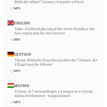
Biblický výklad 7 hromov, 4 anjelov a 4 koní.
MP3
ENGLISH
Topic: A biblical placing of the seven thunders, the
four angels and the four horses!
MP3
DEUTSCH
Thema: Biblische Einordnung über die 7 Donner, die
4 Engel und die 4 Rosse!
MP3
MAGYAR
A téma: »A 7 mennydörgés, a 4 angyal és a 4 lovak
bibliai értelmezése - magyarázata!«
MP3