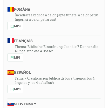
ROMÂNA
Încadrarea biblică a celor șapte tunete, a celor patru
îngeri și a celor patru cai!
MP3
FRANÇAIS
Thema: Biblische Einordnung über die 7 Donner, die
4 Engel und die 4 Rosse!
MP3
ESPAÑOL
Tema: «¡Clasificación bíblica de los 7 truenos, los 4
ángeles y los 4 caballos!»
MP3
SLOVENSKY