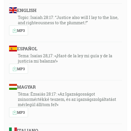
ENGLISH
Topic: Isaiah 28:17: “Justice also will I lay to the line,
and righteousness to the plummet.!”
MP3
ESPAÑOL
Tema: Isaías 28,17: «¡Haré de la ley mi guía y de la
justicia mi balanza!»
MP3
MAGYAR
Téma: Ézsaiás 28:17: »Az Igazságosságot
zsinormértékké teszem, és az igazságszolgáltatást
mérlegül állítom fel!«
MP3
ITALIANO