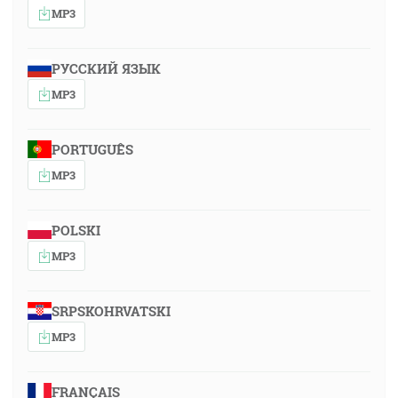
MP3
РУССКИЙ ЯЗЫК
MP3
PORTUGUÊS
MP3
POLSKI
MP3
SRPSKOHRVATSKI
MP3
FRANÇAIS