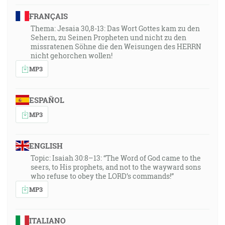
FRANÇAIS
Thema: Jesaia 30,8-13: Das Wort Gottes kam zu den
Sehern, zu Seinen Propheten und nicht zu den
missratenen Söhne die den Weisungen des HERRN
nicht gehorchen wollen!
MP3
ESPAÑOL
MP3
ENGLISH
Topic: Isaiah 30:8–13: “The Word of God came to the
seers, to His prophets, and not to the wayward sons
who refuse to obey the LORD’s commands!”
MP3
ITALIANO