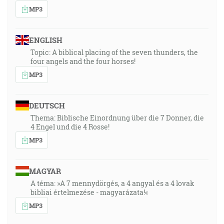
MP3
ENGLISH
Topic: A biblical placing of the seven thunders, the
four angels and the four horses!
MP3
DEUTSCH
Thema: Biblische Einordnung über die 7 Donner, die
4 Engel und die 4 Rosse!
MP3
MAGYAR
A téma: »A 7 mennydörgés, a 4 angyal és a 4 lovak
bibliai értelmezése - magyarázata!«
MP3