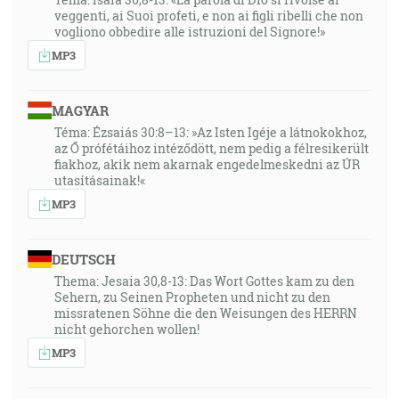
veggenti, ai Suoi profeti, e non ai figli ribelli che non
zástup ľudí a bolo mu ich ľúto …
vogliono obbedire alle istruzioni del Signore!»
MP3
Matúš 20:34
A Ježiš, súc pohnutý ľútosťou, dotknul sa ich očí, a
hneď prezreli a išli za ním."
MAGYAR
Téma: Ézsaiás 30:8–13: »Az Isten Igéje a látnokokhoz,
15:40
az Ő prófétáihoz intéződött, nem pedig a félresikerült
fiakhoz, akik nem akarnak engedelmeskedni az ÚR
"2. Korinťanom 5:14-15", "Lebo láska Kristova nás núti,
utasításainak!«
ktorí sme usúdili toto: že ak jeden zomrel za všetkých,
MP3
tedy všetci zomreli, a za všetkých zomrel preto, aby tí,
ktorí žijú, nežili už viacej sebe, ale tomu, ktorý zomrel
za nich i vstal z mŕtvych. "
DEUTSCH
Thema: Jesaia 30,8-13: Das Wort Gottes kam zu den
Sehern, zu Seinen Propheten und nicht zu den
17:38
missratenen Söhne die den Weisungen des HERRN
"2. Korinťanom 5:17-18", "Takže ak je niekto v Kristovi,
nicht gehorchen wollen!
je novým stvorením; drievne pominulo, hľa, všetko je
MP3
nové. Ale to všetko z Boha, ktorý nás smieril sám so
sebou skrze Ježiša Krista a dal nám službu