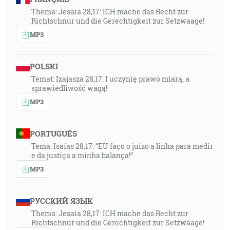
21:11
Thema: Jesaia 28,17: ICH mache das Recht zur
"2. Korinťanom 5:20", "Tedy za Krista posolstvujeme,
Richtschnur und die Gerechtigkeit zur Setzwaage!
ako čo by sám Boh napomínal skrze nás, prosíme za
MP3
Krista, smierte sa s Bohom!"
POLSKI
22:54
Temat: Izajasza 28,17: I uczynię prawo miarą, a
"Kološanom 3:13", "… znášajúc jeden druhého a
sprawiedliwość wagą!
odpúšťajúc si, keby mal niekto na niekoho žalobu, ako
MP3
aj Kristus odpustil vám, tak aj vy."
24:56
PORTUGUÊS
"2. Korinťanom 5:21", "Lebo toho, ktorý nepoznal
Tema: Isaías 28,17: “EU faço o juizo a linha para medir
hriechu, učinil za nás hriechom, aby sme my boli
e da justiça a minha balança!”
spravedlivosťou Božou v ňom."
MP3
27:31
РУССКИЙ ЯЗЫК
"Žalm 50:23", "Ten, kto obetuje chválu, ma ctí, a tomu,
Thema: Jesaia 28,17: ICH mache das Recht zur
kto pozoruje na svoju cestu, ukážem spasenie Božie."
Richtschnur und die Gerechtigkeit zur Setzwaage!