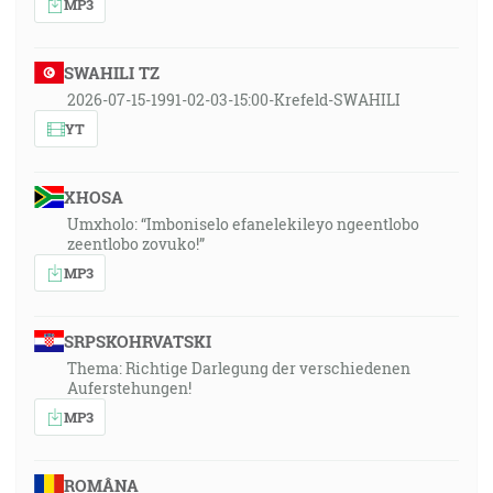
MP3
SWAHILI TZ
2026-07-15-1991-02-03-15:00-Krefeld-SWAHILI
YT
XHOSA
Umxholo: “Imboniselo efanelekileyo ngeentlobo
zeentlobo zovuko!”
MP3
SRPSKOHRVATSKI
Thema: Richtige Darlegung der verschiedenen
Auferstehungen!
MP3
ROMÂNA