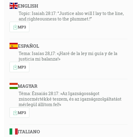
"Žalm 67:3", "Aby znali na zemi tvoju cestu, vo
ENGLISH
všetkých národoch tvoje spasenie."
Topic: Isaiah 28:17: “Justice also will I lay to the line,
and righteousness to the plummet.!”
29:21
MP3
"Ezechiel 18:31", "Odvrhnite od seba všetky svoje
prestúpenia, ktorými ste prestupovali, a zadovážte si
ESPAÑOL
nové srdce a nového ducha! Lebo veď načo máte
zomrieť, dome Izraelov?"
Tema: Isaías 28,17: «¡Haré de la ley mi guía y de la
justicia mi balanza!»
MP3
30:08
"1. Petra 5:7", "Každú svoju starosť uhoďte na neho,
lebo on sa stará o vás."
MAGYAR
Téma: Ézsaiás 28:17: »Az Igazságosságot
33:19
zsinormértékké teszem, és az igazságszolgáltatást
mérlegül állítom fel!«
"Matúš 24:48", "Ale keby povedal ten zlý sluha vo
svojom srdci: Môj pán ešte dlho neprijde … "
MP3
33:45
ITALIANO
"Rimanom 12:2", "A nepripodobňujte sa tomuto svetu,