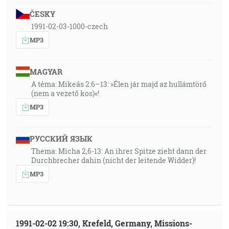
ČESKY
1991-02-03-1000-czech
MP3
MAGYAR
A téma: Mikeás 2:6–13: »Élen jár majd az hullámtörő
(nem a vezető kos)«!
MP3
РУССКИЙ ЯЗЫК
Thema: Micha 2,6-13: An ihrer Spitze zieht dann der
Durchbrecher dahin (nicht der leitende Widder)!
MP3
1991-02-02 19:30, Krefeld, Germany, Missions-