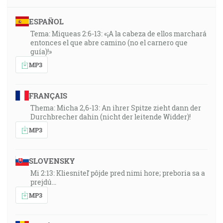
ESPAÑOL
Tema: Miqueas 2:6-13: «¡A la cabeza de ellos marchará
entonces el que abre camino (no el carnero que
guía)!»
MP3
FRANÇAIS
Thema: Micha 2,6-13: An ihrer Spitze zieht dann der
Durchbrecher dahin (nicht der leitende Widder)!
MP3
SLOVENSKY
Mi 2:13: Kliesniteľ pôjde pred nimi hore; preboria sa a
prejdú…
MP3