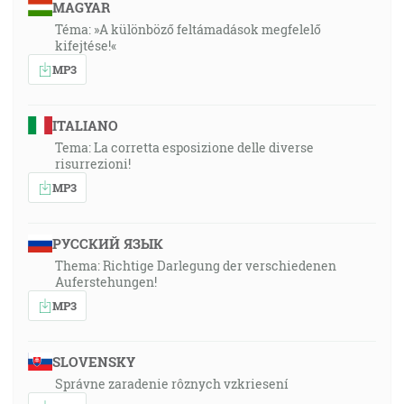
MAGYAR
Téma: »A különböző feltámadások megfelelő
kifejtése!«
MP3
ITALIANO
Tema: La corretta esposizione delle diverse
risurrezioni!
MP3
РУССКИЙ ЯЗЫК
Thema: Richtige Darlegung der verschiedenen
Auferstehungen!
MP3
SLOVENSKY
Správne zaradenie rôznych vzkriesení