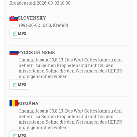
Broadcasted: 2026-08-02 10:00
"Skutky 19:2", "Či ste dostali Svätého Ducha, keď ste
uverili?"
SLOVENSKY
1991-06-02 10:00, Krefeld
10:12
MP3
"Skutky 1:14-15", "Títo všetci zotrvávali jednomyseľne
na modlitbe a v pokornej prosbe so ženami a s Máriou,
matkou Ježišovou, i s jeho bratmi. A v tých dňoch
РУССКИЙ ЯЗЫК
vstal Peter v strede učeníkov (a bol tam vovedne
Thema: Jesaia 30,8-13: Das Wort Gottes kam zu den
Sehern, zu Seinen Propheten und nicht zu den
zástup tak asi sto dvadsať duší) …"
missratenen Söhne die den Weisungen des HERRN
nicht gehorchen wollen!
10:51
MP3
"2. Korinťanom 3:6", "… lebo litera zabíja, ale Duch
oživuje."
ROMÂNA
11:20
Thema: Jesaia 30,8-13: Das Wort Gottes kam zu den
Sehern, zu Seinen Propheten und nicht zu den
"2. Korinťanom 5:5", "No, ten, kto nás práve k tomu
missratenen Söhne die den Weisungen des HERRN
istému pripravil, je Boh, ktorý nám aj dal závdavok
nicht gehorchen wollen!
Ducha.
MP3