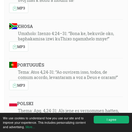
svoj hlas k Bohu a modlili sa!“
MP3
XHOSA
Umxholo: Izenzo 4:24–31: “Bona ke, bekuvile oko,
baphakamisa izwi kuThixo ngamxhelo mnye!”
MP3
PORTUGUÊS
Tema: Atos 4,24-31: “Ao ouvirem isso, todos, de
comum acordo, levantaram a voz a Deus e oraram!”
MP3
POLSKI
Thema: Apg. 4,24-31: Als jene es vernommen hatten,
erhoben sie einmütig ihre Stimme zu Gott und
We use cookies to understand how you use our site and to
I agree
beteten!
improve your experience. This includes personalizing content
and advertising.
More...
MP3