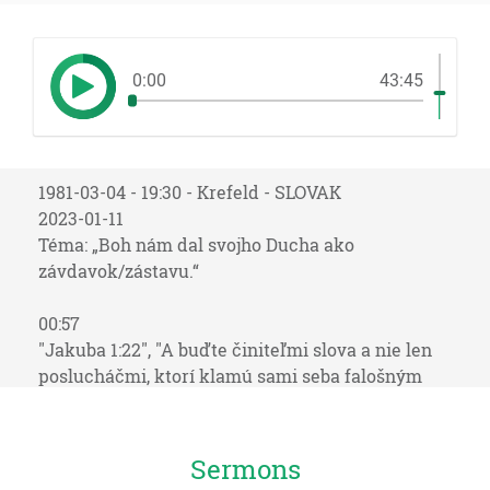
0:00
43:45
1981-03-04 - 19:30 - Krefeld - SLOVAK
2023-01-11
Téma: „Boh nám dal svojho Ducha ako
závdavok/zástavu.“
00:57
"Jakuba 1:22", "A buďte činiteľmi slova a nie len
poslucháčmi, ktorí klamú sami seba falošným
rozumovaním."
01:24
Sermons
"Hozeáš 4:1, 6", "Počujte slovo Hospodinovo, synovia