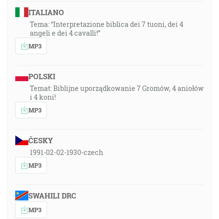
ITALIANO
Tema: “Interpretazione biblica dei 7 tuoni, dei 4
angeli e dei 4 cavalli!”
MP3
POLSKI
Temat: Biblijne uporządkowanie 7 Gromów, 4 aniołów
i 4 koni!
MP3
ČESKY
1991-02-02-1930-czech
MP3
SWAHILI DRC
MP3