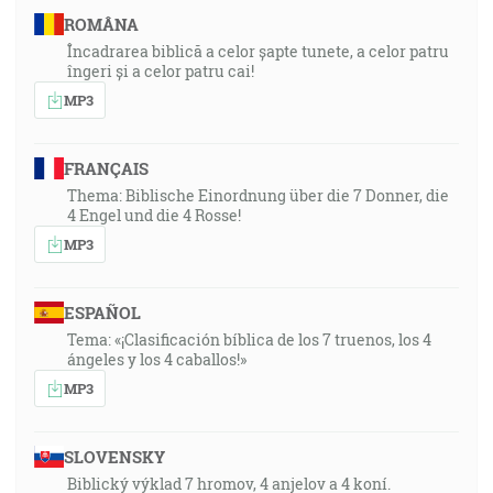
ROMÂNA
Încadrarea biblică a celor șapte tunete, a celor patru
îngeri și a celor patru cai!
MP3
FRANÇAIS
Thema: Biblische Einordnung über die 7 Donner, die
4 Engel und die 4 Rosse!
MP3
ESPAÑOL
Tema: «¡Clasificación bíblica de los 7 truenos, los 4
ángeles y los 4 caballos!»
MP3
SLOVENSKY
Biblický výklad 7 hromov, 4 anjelov a 4 koní.