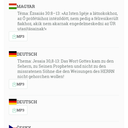
MAGYAR
Téma: Ézsaiás 30:8–13: »Az Isten Igéje a látnokokhoz,
az Ő prófétáihoz intéződött, nem pedig a félresikerült
fiakhoz, akik nem akarnak engedelmeskedni az ÚR
utasításainak!«
MP3
DEUTSCH
Thema: Jesaia 30,8-13: Das Wort Gottes kam zu den
Sehern, zu Seinen Propheten und nicht zu den
missratenen Söhne die den Weisungen des HERRN
nicht gehorchen wollen!
MP3
DEUTSCH
MP3
ČESKY