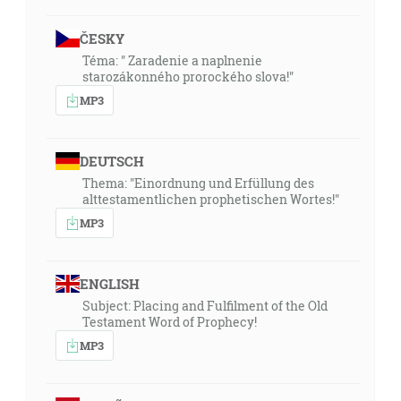
ČESKY
Téma: " Zaradenie a naplnenie
starozákonného prorockého slova!"
MP3
DEUTSCH
Thema: "Einordnung und Erfüllung des
alttestamentlichen prophetischen Wortes!"
MP3
ENGLISH
Subject: Placing and Fulfilment of the Old
Testament Word of Prophecy!
MP3