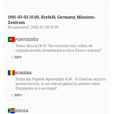
1991-03-03 15:00, Krefeld, Germany, Missions-
Zentrum
Broadcasted: 2026-07-08 19:30
PORTUGUÊS
Tema: Atos 4,24-31: “Ao ouvirem isso, todos, de
comum acordo, levantaram a voz a Deus e oraram!”
MP3
ROMÂNA
Tema din Faptele Apostolilor 4:24 - 31 Cand au auzit ei
aceste lucruri, si-au ridicat glasul in unitate catre
Dumnezeu si s-au rugat!
MP3
XHOSA