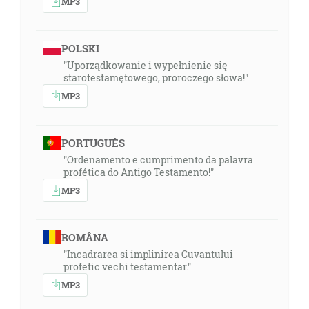
MP3
POLSKI
"Uporządkowanie i wypełnienie się
starotestamętowego, proroczego słowa!"
MP3
PORTUGUÊS
"Ordenamento e cumprimento da palavra
profética do Antigo Testamento!"
MP3
ROMÂNA
"Incadrarea si implinirea Cuvantului
profetic vechi testamentar."
MP3