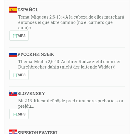
ESPAÑOL
Tema: Miqueas 2:6-13: «¡A la cabeza de ellos marchará
entonces el que abre camino (no el carnero que
guía)!»
MP3
РУССКИЙ ЯЗЫК
Thema: Micha 2,6-13: An ihrer Spitze zieht dann der
Durchbrecher dahin (nicht der leitende Widder)!
MP3
SLOVENSKY
Mi 2:13: Kliesniteľ pôjde pred nimi hore; preboria sa a
prejdú…
MP3
SRPSKOHRVATSKI