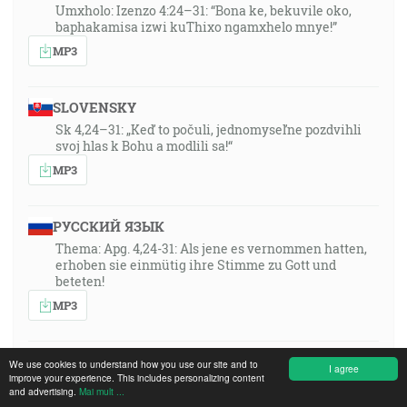
Umxholo: Izenzo 4:24–31: “Bona ke, bekuvile oko,
baphakamisa izwi kuThixo ngamxhelo mnye!”
MP3
SLOVENSKY
Sk 4,24–31: „Keď to počuli, jednomyseľne pozdvihli
svoj hlas k Bohu a modlili sa!“
MP3
РУССКИЙ ЯЗЫК
Thema: Apg. 4,24-31: Als jene es vernommen hatten,
erhoben sie einmütig ihre Stimme zu Gott und
beteten!
MP3
FRANÇAIS
We use cookies to understand how you use our site and to
I agree
improve your experience. This includes personalizing content
Thema: Apg. 4,24-31: Als jene es vernommen hatten,
and advertising.
Mai mult ...
erhoben sie einmütig ihre Stimme zu Gott und