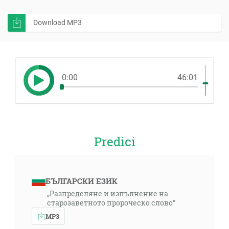
Download MP3
0:00
46:01
Predici
БЪЛГАРСКИ ЕЗИК
„Разпределяне и изпълнение на
старозаветното пророческо слово"
MP3