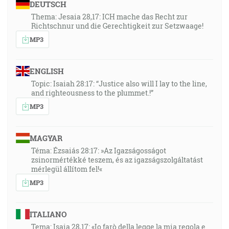
DEUTSCH
Thema: Jesaia 28,17: ICH mache das Recht zur
Richtschnur und die Gerechtigkeit zur Setzwaage!
MP3
ENGLISH
Topic: Isaiah 28:17: “Justice also will I lay to the line,
and righteousness to the plummet.!”
MP3
MAGYAR
Téma: Ézsaiás 28:17: »Az Igazságosságot
zsinormértékké teszem, és az igazságszolgáltatást
mérlegül állítom fel!«
MP3
ITALIANO
Tema: Isaia 28,17: «Io farò della legge la mia regola e