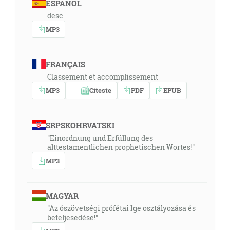
ESPAÑOL
desc
MP3
FRANÇAIS
Classement et accomplissement
MP3
Citeste
PDF
EPUB
SRPSKOHRVATSKI
"Einordnung und Erfüllung des
alttestamentlichen prophetischen Wortes!"
MP3
MAGYAR
"Az ószövetségi prófétai Ige osztályozása és
beteljesedése!"