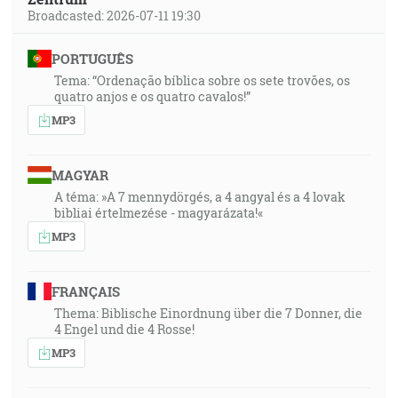
Broadcasted: 2026-07-11 19:30
PORTUGUÊS
Tema: “Ordenação bíblica sobre os sete trovões, os
quatro anjos e os quatro cavalos!”
MP3
MAGYAR
A téma: »A 7 mennydörgés, a 4 angyal és a 4 lovak
bibliai értelmezése - magyarázata!«
MP3
FRANÇAIS
Thema: Biblische Einordnung über die 7 Donner, die
4 Engel und die 4 Rosse!
MP3