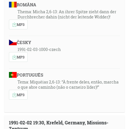
ROMÂNA
Thema: Micha 2,6-13: An ihrer Spitze zieht dann der
Durchbrecher dahin (nicht der leitende Widder)!
MP3
ČESKY
1991-02-03-1000-czech
MP3
PORTUGUÊS
Tema: Miquéias 2,6-13: “À frente deles, então, marcha
o que abre caminho (não o carneiro líder)!”
MP3
1991-02-02 19:30, Krefeld, Germany, Missions-
Zentrum