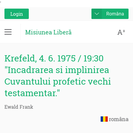
'
Login
Româna
A
+
Misiunea Liberă
Krefeld, 4. 6. 1975 / 19:30
"Incadrarea si implinirea
Cuvantului profetic vechi
testamentar."
Ewald Frank
româna