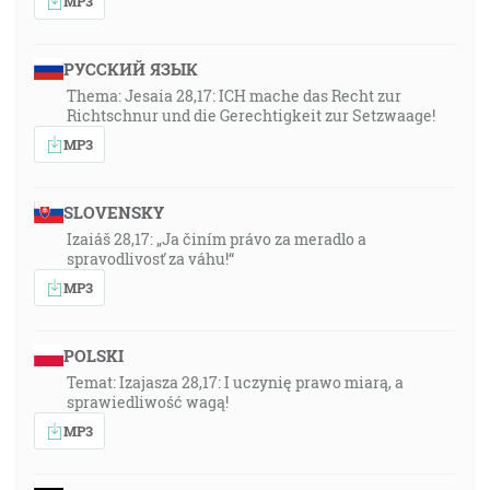
MP3
РУССКИЙ ЯЗЫК
Thema: Jesaia 28,17: ICH mache das Recht zur
Richtschnur und die Gerechtigkeit zur Setzwaage!
MP3
SLOVENSKY
Izaiáš 28,17: „Ja činím právo za meradlo a
spravodlivosť za váhu!“
MP3
POLSKI
Temat: Izajasza 28,17: I uczynię prawo miarą, a
sprawiedliwość wagą!
MP3