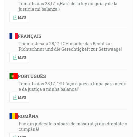
Tema: Isaías 28,17: «¡Haré de la ley mi guía y de la
justicia mi balanza!»
MP3
FRANÇAIS
Thema: Jesaia 28,17: ICH mache das Recht zur
Richtschnur und die Gerechtigkeit zur Setzwaage!
MP3
PORTUGUÊS
Tema: Isaías 28,17: “EU faço o juizo a linha para medir
e da justiça a minha balança!”
MP3
ROMÂNA
Fac din judecată o sfoară de măsurat și din dreptate o
cumpănă!