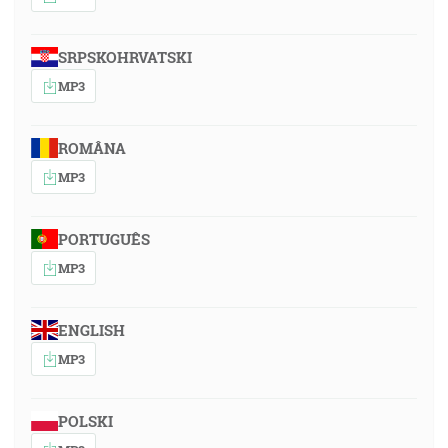
SRPSKOHRVATSKI
MP3
ROMÂNA
MP3
PORTUGUÊS
MP3
ENGLISH
MP3
POLSKI