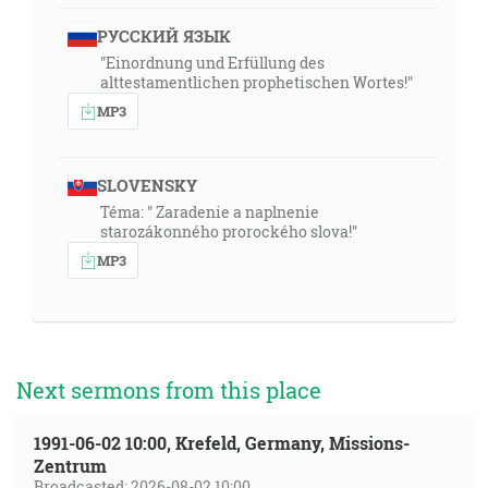
РУССКИЙ ЯЗЫК
"Einordnung und Erfüllung des
alttestamentlichen prophetischen Wortes!"
MP3
SLOVENSKY
Téma: " Zaradenie a naplnenie
starozákonného prorockého slova!"
MP3
Next sermons from this place
1991-06-02 10:00, Krefeld, Germany, Missions-
Zentrum
Broadcasted: 2026-08-02 10:00