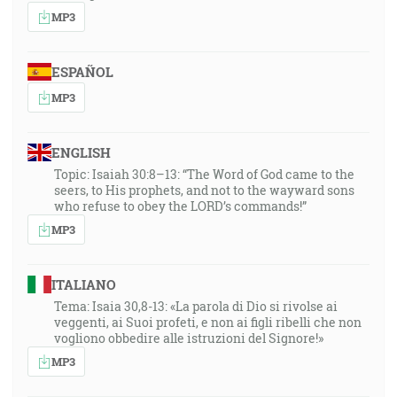
MP3
ESPAÑOL
MP3
ENGLISH
Topic: Isaiah 30:8–13: “The Word of God came to the
seers, to His prophets, and not to the wayward sons
who refuse to obey the LORD’s commands!”
MP3
ITALIANO
Tema: Isaia 30,8-13: «La parola di Dio si rivolse ai
veggenti, ai Suoi profeti, e non ai figli ribelli che non
vogliono obbedire alle istruzioni del Signore!»
MP3