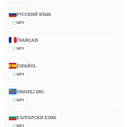
РУССКИЙ ЯЗЫК
MP3
FRANÇAIS
MP3
ESPAÑOL
MP3
SWAHILI DRC
MP3
БЪЛГАРСКИ ЕЗИК
MP3