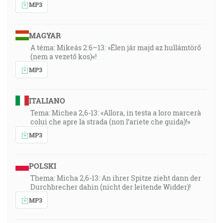
MP3
MAGYAR
A téma: Mikeás 2:6–13: »Élen jár majd az hullámtörő
(nem a vezető kos)«!
MP3
ITALIANO
Tema: Michea 2,6-13: «Allora, in testa a loro marcerà
colui che apre la strada (non l’ariete che guida)!»
MP3
POLSKI
Thema: Micha 2,6-13: An ihrer Spitze zieht dann der
Durchbrecher dahin (nicht der leitende Widder)!
MP3