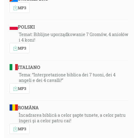
MP3
POLSKI
Temat: Biblijne uporządkowanie 7 Gromów, 4 aniołów
i 4 koni!
MP3
ITALIANO
Tema: “Interpretazione biblica dei 7 tuoni, dei 4
angeli e dei 4 cavalli!”
MP3
ROMÂNA
Încadrarea biblică a celor șapte tunete, a celor patru
îngeri și a celor patru cai!
MP3