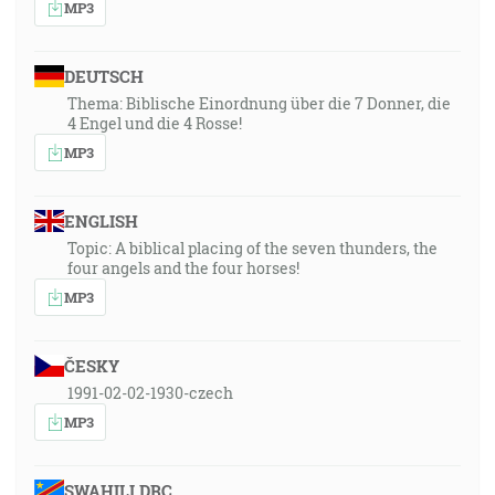
MP3
DEUTSCH
Thema: Biblische Einordnung über die 7 Donner, die
4 Engel und die 4 Rosse!
MP3
ENGLISH
Topic: A biblical placing of the seven thunders, the
four angels and the four horses!
MP3
ČESKY
1991-02-02-1930-czech
MP3
SWAHILI DRC