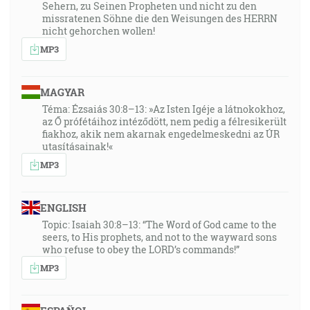
Sehern, zu Seinen Propheten und nicht zu den
missratenen Söhne die den Weisungen des HERRN
nicht gehorchen wollen!
MP3
MAGYAR
Téma: Ézsaiás 30:8–13: »Az Isten Igéje a látnokokhoz,
az Ő prófétáihoz intéződött, nem pedig a félresikerült
fiakhoz, akik nem akarnak engedelmeskedni az ÚR
utasításainak!«
MP3
ENGLISH
Topic: Isaiah 30:8–13: “The Word of God came to the
seers, to His prophets, and not to the wayward sons
who refuse to obey the LORD’s commands!”
MP3