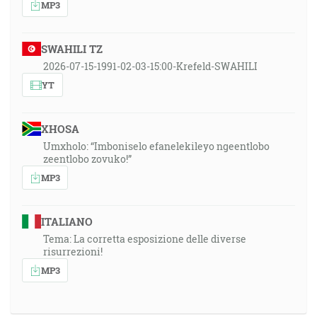
MP3
SWAHILI TZ
2026-07-15-1991-02-03-15:00-Krefeld-SWAHILI
YT
XHOSA
Umxholo: “Imboniselo efanelekileyo ngeentlobo
zeentlobo zovuko!”
MP3
ITALIANO
Tema: La corretta esposizione delle diverse
risurrezioni!
MP3