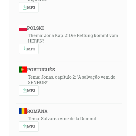
MP3
POLSKI
Thema: Jona Kap. 2: Die Rettung kommt vom
HERRN!
MP3
PORTUGUÊS
Tema: Jonas, capítulo 2: “A salvação vem do
SENHOR!”
MP3
ROMÂNA
Tema: Salvarea vine de la Domnul
MP3