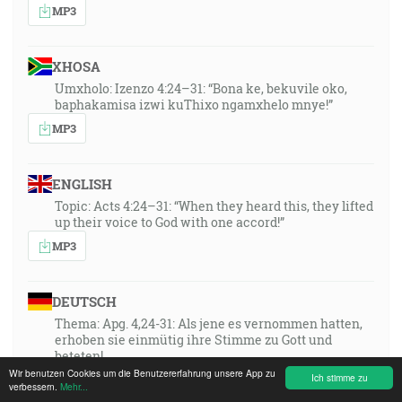
MP3
XHOSA
Umxholo: Izenzo 4:24–31: “Bona ke, bekuvile oko,
baphakamisa izwi kuThixo ngamxhelo mnye!”
MP3
ENGLISH
Topic: Acts 4:24–31: “When they heard this, they lifted
up their voice to God with one accord!”
MP3
DEUTSCH
Thema: Apg. 4,24-31: Als jene es vernommen hatten,
erhoben sie einmütig ihre Stimme zu Gott und
beteten!
Wir benutzen Cookies um die Benutzererfahrung unsere App zu
Ich stimme zu
MP3
verbessern.
Mehr...