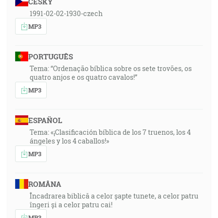
ČESKY
1991-02-02-1930-czech
MP3
PORTUGUÊS
Tema: “Ordenação bíblica sobre os sete trovões, os
quatro anjos e os quatro cavalos!”
MP3
ESPAÑOL
Tema: «¡Clasificación bíblica de los 7 truenos, los 4
ángeles y los 4 caballos!»
MP3
ROMÂNA
Încadrarea biblică a celor șapte tunete, a celor patru
îngeri și a celor patru cai!
MP3