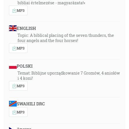
bibliai értelmezése - magyarázata!«
MP3
ENGLISH
Topic: A biblical placing of the seven thunders, the
four angels and the four horses!
MP3
POLSKI
Temat: Biblijne uporządkowanie 7 Gromów, 4 aniołów
i 4 koni!
MP3
SWAHILI DRC
MP3