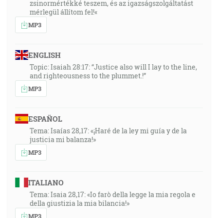
zsinormértékké teszem, és az igazságszolgáltatást
mérlegül állítom fel!«
MP3
ENGLISH
Topic: Isaiah 28:17: “Justice also will I lay to the line,
and righteousness to the plummet.!”
MP3
ESPAÑOL
Tema: Isaías 28,17: «¡Haré de la ley mi guía y de la
justicia mi balanza!»
MP3
ITALIANO
Tema: Isaia 28,17: «Io farò della legge la mia regola e
della giustizia la mia bilancia!»
MP3