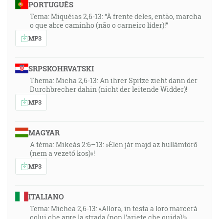
PORTUGUÊS
Tema: Miquéias 2,6-13: “À frente deles, então, marcha
o que abre caminho (não o carneiro líder)!”
MP3
SRPSKOHRVATSKI
Thema: Micha 2,6-13: An ihrer Spitze zieht dann der
Durchbrecher dahin (nicht der leitende Widder)!
MP3
MAGYAR
A téma: Mikeás 2:6–13: »Élen jár majd az hullámtörő
(nem a vezető kos)«!
MP3
ITALIANO
Tema: Michea 2,6-13: «Allora, in testa a loro marcerà
colui che apre la strada (non l’ariete che guida)!»