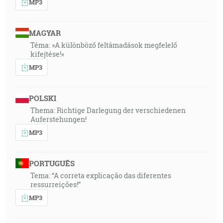
MP3
MAGYAR
Téma: »A különböző feltámadások megfelelő
kifejtése!«
MP3
POLSKI
Thema: Richtige Darlegung der verschiedenen
Auferstehungen!
MP3
PORTUGUÊS
Tema: “A correta explicação das diferentes
ressurreições!”
MP3