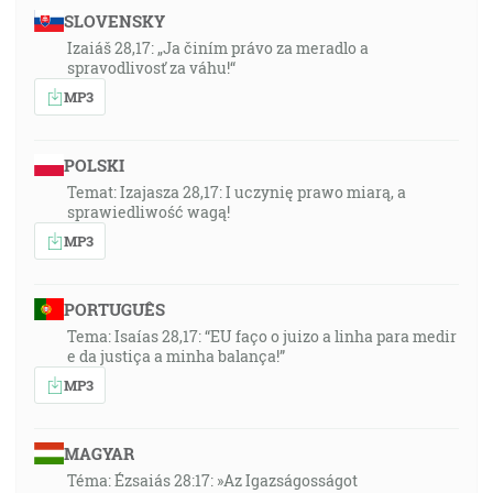
SLOVENSKY
Izaiáš 28,17: „Ja činím právo za meradlo a
spravodlivosť za váhu!“
MP3
POLSKI
Temat: Izajasza 28,17: I uczynię prawo miarą, a
sprawiedliwość wagą!
MP3
PORTUGUÊS
Tema: Isaías 28,17: “EU faço o juizo a linha para medir
e da justiça a minha balança!”
MP3
MAGYAR
Téma: Ézsaiás 28:17: »Az Igazságosságot