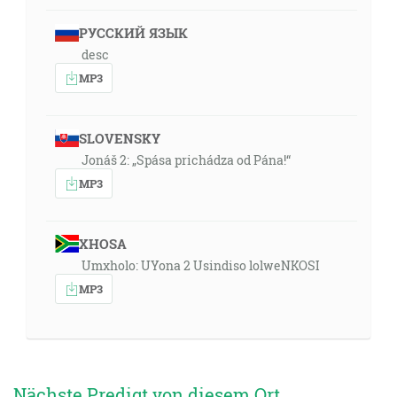
РУССКИЙ ЯЗЫК
desc
MP3
SLOVENSKY
Jonáš 2: „Spása prichádza od Pána!“
MP3
XHOSA
Umxholo: UYona 2 Usindiso lolweNKOSI
MP3
Nächste Predigt von diesem Ort