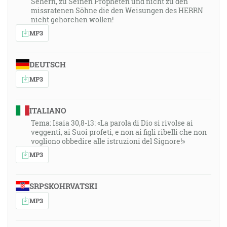
Sehern, zu Seinen Propheten und nicht zu den
missratenen Söhne die den Weisungen des HERRN
nicht gehorchen wollen!
MP3
DEUTSCH
MP3
ITALIANO
Tema: Isaia 30,8-13: «La parola di Dio si rivolse ai
veggenti, ai Suoi profeti, e non ai figli ribelli che non
vogliono obbedire alle istruzioni del Signore!»
MP3
SRPSKOHRVATSKI
MP3