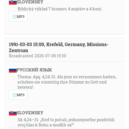
SLOVENSKY
Biblický výklad 7 hromov, 4 anjelov a 4 koní.
MP3
1991-03-03 15:00, Krefeld, Germany, Missions-
Zentrum
Broadcasted: 2026-07-08 19:30
РУССКИЙ ЯЗЫК
Thema: Apg. 4,24-31: Als jene es vernommen hatten,
erhoben sie einmütig ihre Stimme zu Gott und
beteten!
MP3
SLOVENSKY
Sk 4,24–31: „Keď to počuli, jednomyseľne pozdvihli
svoj hlas k Bohu a modlili sa!“