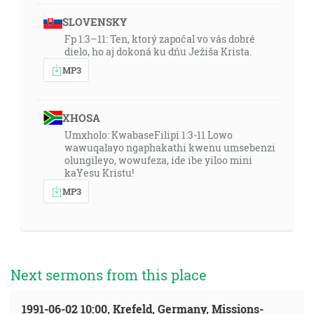
SLOVENSKY
Fp 1:3–11: Ten, ktorý započal vo vás dobré
dielo, ho aj dokoná ku dňu Ježiša Krista.
MP3
XHOSA
Umxholo: KwabaseFilipi 1:3-11 Lowo
wawuqalayo ngaphakathi kwenu umsebenzi
olungileyo, wowufeza, ide ibe yiloo mini
kaYesu Kristu!
MP3
Next sermons from this place
1991-06-02 10:00, Krefeld, Germany, Missions-