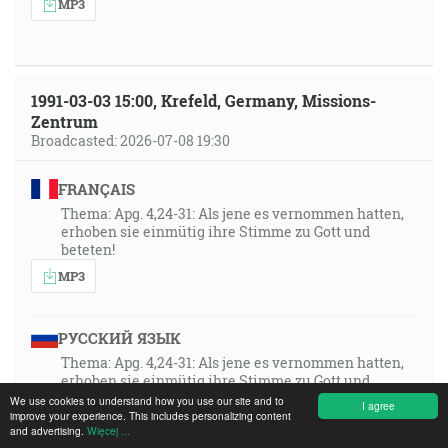
MP3
1991-03-03 15:00, Krefeld, Germany, Missions-
Zentrum
Broadcasted: 2026-07-08 19:30
FRANÇAIS
Thema: Apg. 4,24-31: Als jene es vernommen hatten,
erhoben sie einmütig ihre Stimme zu Gott und
beteten!
MP3
РУССКИЙ ЯЗЫК
Thema: Apg. 4,24-31: Als jene es vernommen hatten,
erhoben sie einmütig ihre Stimme zu Gott und
beteten!
We use cookies to understand how you use our site and to
I agree
improve your experience. This includes personalizing content
MP3
and advertising.
Więcej ...