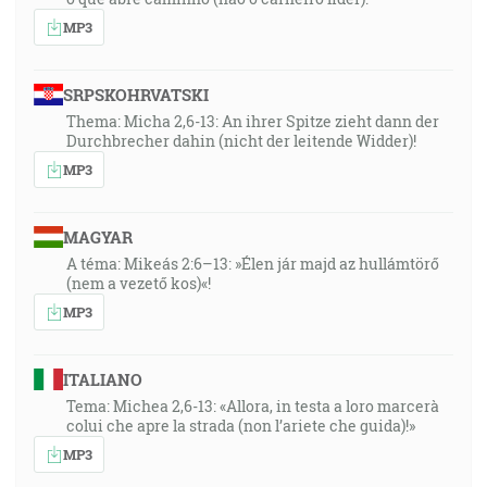
MP3
SRPSKOHRVATSKI
Thema: Micha 2,6-13: An ihrer Spitze zieht dann der
Durchbrecher dahin (nicht der leitende Widder)!
MP3
MAGYAR
A téma: Mikeás 2:6–13: »Élen jár majd az hullámtörő
(nem a vezető kos)«!
MP3
ITALIANO
Tema: Michea 2,6-13: «Allora, in testa a loro marcerà
colui che apre la strada (non l’ariete che guida)!»
MP3