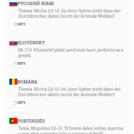
РУССКИЙ ЯЗЫК
Thema: Micha 2,6-13: An ihrer Spitze zieht dann der
Durchbrecher dahin (nicht der leitende Widder)!
MP3
SLOVENSKY
Mi 2:13: Kliesniteľ pôjde pred nimi hore; preboria sa a
prejdú…
MP3
ROMÂNA
Thema: Micha 2,6-13: An ihrer Spitze zieht dann der
Durchbrecher dahin (nicht der leitende Widder)!
MP3
PORTUGUÊS
Tema: Miquéias 2,6-13: “À frente deles, então, marcha
o que abre caminho (não o carneiro líder)!”