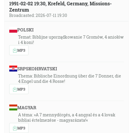
1991-02-02 19:30, Krefeld, Germany, Missions-
Zentrum
Broadcasted: 2026-07-11 19:30
POLSKI
Temat: Biblijne uporządkowanie 7 Gromów, 4 aniołów
i 4 koni!
MP3
SRPSKOHRVATSKI
Thema: Biblische Einordnung über die 7 Donner, die
4 Engel und die 4 Rosse!
MP3
MAGYAR
A téma: »A 7 mennydörgés, a 4 angyal és a 4 lovak
bibliai értelmezése - magyarázata!«
MP3