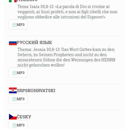
Tema: Isaia 30,8-13: «La parola di Dio si rivolse ai
veggenti, ai Suoi profeti, e non ai figli ribelli che non
vogliono obbedire alle istruzioni del Signore!»
MP3
РУССКИЙ ЯЗЫК
Thema: Jesaia 30,8-13: Das Wort Gottes kam zu den
Sehern, zu Seinen Propheten und nicht zu den
missratenen Söhne die den Weisungen des HERRN
nicht gehorchen wollen!
MP3
SRPSKOHRVATSKI
MP3
ČESKY
MP3