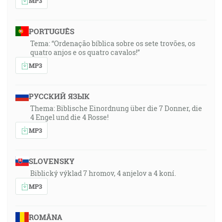
MP3
PORTUGUÊS
Tema: “Ordenação bíblica sobre os sete trovões, os
quatro anjos e os quatro cavalos!”
MP3
РУССКИЙ ЯЗЫК
Thema: Biblische Einordnung über die 7 Donner, die
4 Engel und die 4 Rosse!
MP3
SLOVENSKY
Biblický výklad 7 hromov, 4 anjelov a 4 koní.
MP3
ROMÂNA