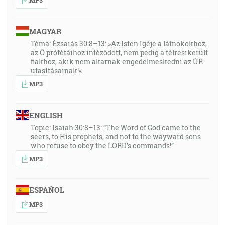
MAGYAR
Téma: Ézsaiás 30:8–13: »Az Isten Igéje a látnokokhoz,
az Ő prófétáihoz intéződött, nem pedig a félresikerült
fiakhoz, akik nem akarnak engedelmeskedni az ÚR
utasításainak!«
MP3
ENGLISH
Topic: Isaiah 30:8–13: “The Word of God came to the
seers, to His prophets, and not to the wayward sons
who refuse to obey the LORD’s commands!”
MP3
ESPAÑOL
MP3