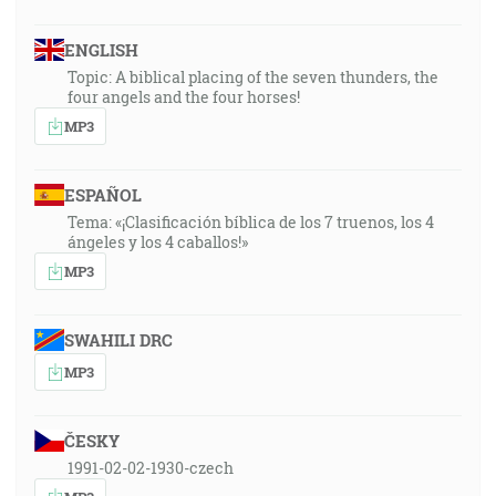
ENGLISH
Topic: A biblical placing of the seven thunders, the
four angels and the four horses!
MP3
ESPAÑOL
Tema: «¡Clasificación bíblica de los 7 truenos, los 4
ángeles y los 4 caballos!»
MP3
SWAHILI DRC
MP3
ČESKY
1991-02-02-1930-czech