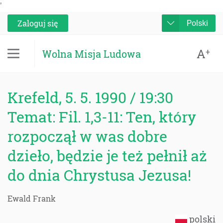
'
Zaloguj się
Polski
A
+
Wolna Misja Ludowa
Krefeld, 5. 5. 1990 / 19:30
Temat: Fil. 1,3-11: Ten, który
rozpoczął w was dobre
dzieło, będzie je też pełnił aż
do dnia Chrystusa Jezusa!
Ewald Frank
polski