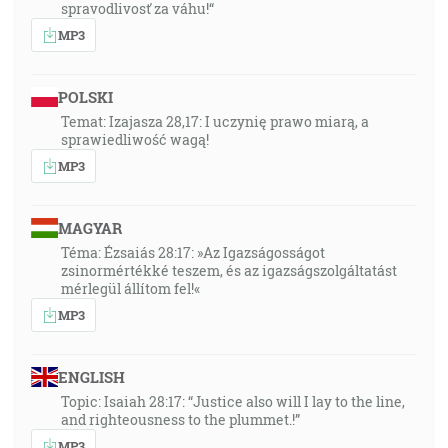
spravodlivosť za váhu!“
MP3
POLSKI
Temat: Izajasza 28,17: I uczynię prawo miarą, a
sprawiedliwość wagą!
MP3
MAGYAR
Téma: Ézsaiás 28:17: »Az Igazságosságot
zsinormértékké teszem, és az igazságszolgáltatást
mérlegül állítom fel!«
MP3
ENGLISH
Topic: Isaiah 28:17: “Justice also will I lay to the line,
and righteousness to the plummet.!”
MP3