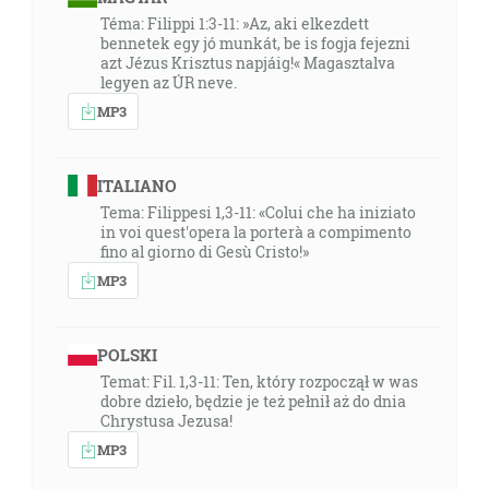
Téma: Filippi 1:3-11: »Az, aki elkezdett
bennetek egy jó munkát, be is fogja fejezni
azt Jézus Krisztus napjáig!« Magasztalva
legyen az ÚR neve.
MP3
ITALIANO
Tema: Filippesi 1,3-11: «Colui che ha iniziato
in voi quest'opera la porterà a compimento
fino al giorno di Gesù Cristo!»
MP3
POLSKI
Temat: Fil. 1,3-11: Ten, który rozpoczął w was
dobre dzieło, będzie je też pełnił aż do dnia
Chrystusa Jezusa!
MP3