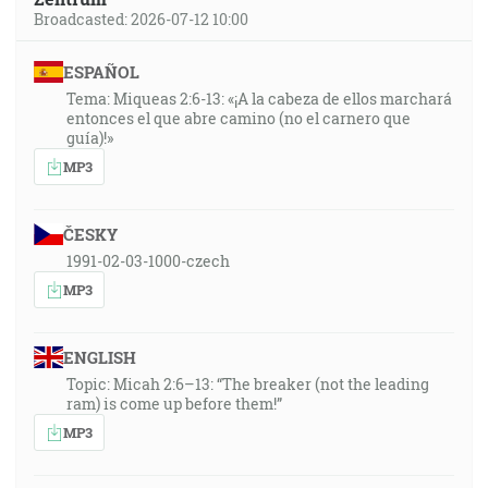
Broadcasted: 2026-07-12 10:00
ESPAÑOL
Tema: Miqueas 2:6-13: «¡A la cabeza de ellos marchará
entonces el que abre camino (no el carnero que
guía)!»
MP3
ČESKY
1991-02-03-1000-czech
MP3
ENGLISH
Topic: Micah 2:6–13: “The breaker (not the leading
ram) is come up before them!”
MP3