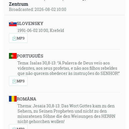
Zentrum
Broadcasted: 2026-08-02 10:00
SLOVENSKY
1991-06-02 10:00, Krefeld
MP3
PORTUGUÊS
Tema: Isaías 30,8-13: “A Palavra de Deus veio aos
videntes, aos seus profetas, e não aos filhos rebeldes
que não querem obedecer às instruções do SENHOR!”
MP3
ROMÂNA
Thema: Jesaia 30,8-13: Das Wort Gottes kam zu den
Sehern, zu Seinen Propheten und nicht zu den
missratenen Söhne die den Weisungen des HERRN
nicht gehorchen wollen!
MP3