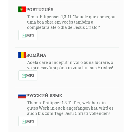
PORTUGUÊS
Tema: Filipenses 1,3-11: “Aquele que começou
uma boa obra em vocês também a
completará até o dia de Jesus Cristo!”
MP3
ROMÂNA
Acela care a început în voi o bună lucrare, o
va și desăvârși până în ziua lui Isus Hristos!
MP3
РУССКИЙ ЯЗЫК
Thema: Philipper 1,3-11: Der, welcher ein
gutes Werk in euch angefangen hat, wird es
auch bis zum Tage Jesu Christi vollenden!
MP3