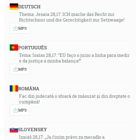
DEUTSCH
Thema: Jesaia 28,17: ICH mache das Recht zur
Richtschnur und die Gerechtigkeit zur Setzwaage!
MP3
PORTUGUÊS
Tema: Isaías 28,17: “EU faço o juizo a linha para medir
e da justiça a minha balança!”
MP3
ROMÂNA
Fac din judecată o sfoară de măsurat și din dreptate o
cumpănă!
MP3
SLOVENSKY
Izaiáš 28,17: „Ja činím právo za meradlo a