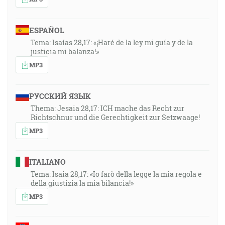
ESPAÑOL
Tema: Isaías 28,17: «¡Haré de la ley mi guía y de la
justicia mi balanza!»
MP3
РУССКИЙ ЯЗЫК
Thema: Jesaia 28,17: ICH mache das Recht zur
Richtschnur und die Gerechtigkeit zur Setzwaage!
MP3
ITALIANO
Tema: Isaia 28,17: «Io farò della legge la mia regola e
della giustizia la mia bilancia!»
MP3