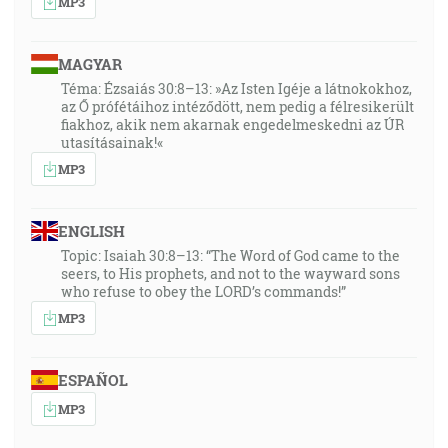
MP3
MAGYAR
Téma: Ézsaiás 30:8–13: »Az Isten Igéje a látnokokhoz,
az Ő prófétáihoz intéződött, nem pedig a félresikerült
fiakhoz, akik nem akarnak engedelmeskedni az ÚR
utasításainak!«
MP3
ENGLISH
Topic: Isaiah 30:8–13: “The Word of God came to the
seers, to His prophets, and not to the wayward sons
who refuse to obey the LORD’s commands!”
MP3
ESPAÑOL
MP3