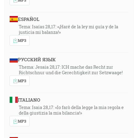
ESPAÑOL
Tema: Isaías 28,17: «¡Haré de la ley mi guía y de la
justicia mi balanza!»
MP3
РУССКИЙ ЯЗЫК
Thema: Jesaia 28,17: ICH mache das Recht zur
Richtschnur und die Gerechtigkeit zur Setzwaage!
MP3
ITALIANO
Tema: Isaia 28,17: «Io farò della legge la mia regola e
della giustizia la mia bilancia!»
MP3