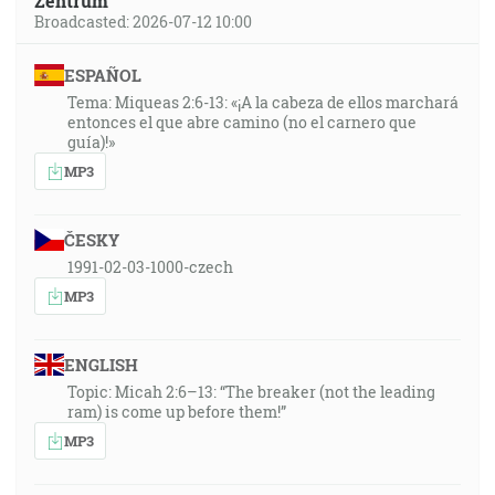
Zentrum
Broadcasted: 2026-07-12 10:00
ESPAÑOL
Tema: Miqueas 2:6-13: «¡A la cabeza de ellos marchará
entonces el que abre camino (no el carnero que
guía)!»
MP3
ČESKY
1991-02-03-1000-czech
MP3
ENGLISH
Topic: Micah 2:6–13: “The breaker (not the leading
ram) is come up before them!”
MP3