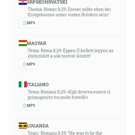
SRPSKOHRVATSKI
Thema: Römer 8,29: Dieser sollte eben der
Erstgeborene unter vielen Brüdern sein!
MP3
MAGYAR
Téma: Róma 8,29: Éppen Ő kellett legyen az
elsőszülött a sok testvér között!
MP3
ITALIANO
Tema: Romani 8,29: «Egli doveva essere il
primogenito tra molti fratelli!»
MP3
LUGANDA
Topic: Romans 8:29: “He was to be the