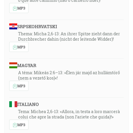
o que abre caminho (não o carneiro líder)!”
MP3
SRPSKOHRVATSKI
Thema: Micha 2,6-13: An ihrer Spitze zieht dann der
Durchbrecher dahin (nicht der leitende Widder)!
MP3
MAGYAR
A téma: Mikeás 2:6–13: »Élen jár majd az hullámtörő
(nem a vezető kos)«!
MP3
ITALIANO
Tema: Michea 2,6-13: «Allora, in testa a loro marcerà
colui che apre la strada (non l’ariete che guida)!»
MP3