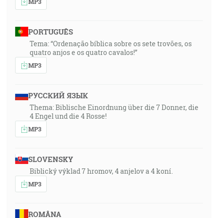
MP3
PORTUGUÊS
Tema: “Ordenação bíblica sobre os sete trovões, os
quatro anjos e os quatro cavalos!”
MP3
РУССКИЙ ЯЗЫК
Thema: Biblische Einordnung über die 7 Donner, die
4 Engel und die 4 Rosse!
MP3
SLOVENSKY
Biblický výklad 7 hromov, 4 anjelov a 4 koní.
MP3
ROMÂNA