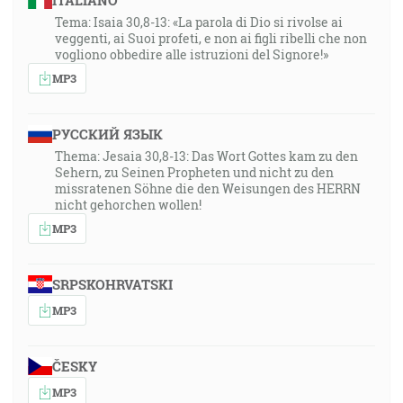
ITALIANO
Tema: Isaia 30,8-13: «La parola di Dio si rivolse ai
veggenti, ai Suoi profeti, e non ai figli ribelli che non
vogliono obbedire alle istruzioni del Signore!»
MP3
РУССКИЙ ЯЗЫК
Thema: Jesaia 30,8-13: Das Wort Gottes kam zu den
Sehern, zu Seinen Propheten und nicht zu den
missratenen Söhne die den Weisungen des HERRN
nicht gehorchen wollen!
MP3
SRPSKOHRVATSKI
MP3
ČESKY
MP3