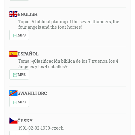
ENGLISH
Topic: A biblical placing of the seven thunders, the
four angels and the four horses!
MP3
ESPAÑOL
Tema: «¡Clasificación bíblica de los 7 truenos, los 4
ángeles y los 4 caballos!»
MP3
SWAHILI DRC
MP3
ČESKY
1991-02-02-1930-czech