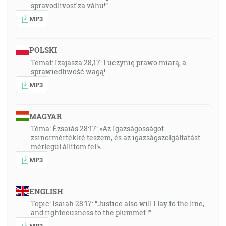
spravodlivosť za váhu!“
MP3
POLSKI
Temat: Izajasza 28,17: I uczynię prawo miarą, a
sprawiedliwość wagą!
MP3
MAGYAR
Téma: Ézsaiás 28:17: »Az Igazságosságot
zsinormértékké teszem, és az igazságszolgáltatást
mérlegül állítom fel!«
MP3
ENGLISH
Topic: Isaiah 28:17: “Justice also will I lay to the line,
and righteousness to the plummet.!”
MP3