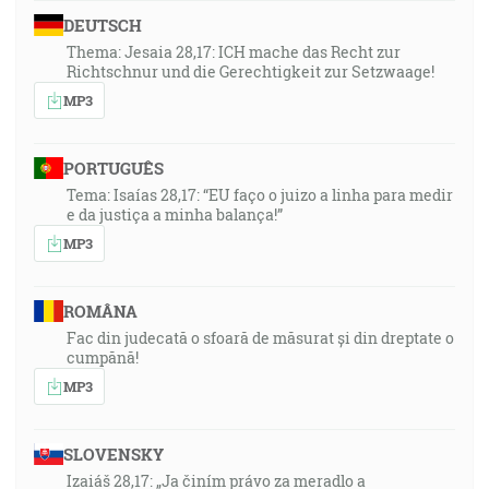
DEUTSCH
Thema: Jesaia 28,17: ICH mache das Recht zur
Richtschnur und die Gerechtigkeit zur Setzwaage!
MP3
PORTUGUÊS
Tema: Isaías 28,17: “EU faço o juizo a linha para medir
e da justiça a minha balança!”
MP3
ROMÂNA
Fac din judecată o sfoară de măsurat și din dreptate o
cumpănă!
MP3
SLOVENSKY
Izaiáš 28,17: „Ja činím právo za meradlo a