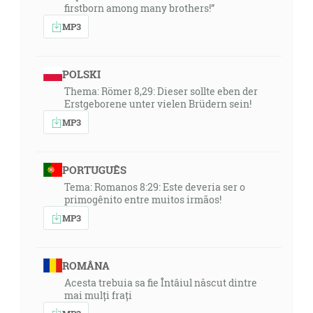
firstborn among many brothers!”
MP3
POLSKI
Thema: Römer 8,29: Dieser sollte eben der
Erstgeborene unter vielen Brüdern sein!
MP3
PORTUGUÊS
Tema: Romanos 8:29: Este deveria ser o
primogênito entre muitos irmãos!
MP3
ROMÂNA
Acesta trebuia sa fie Întâiul născut dintre
mai mulți frați