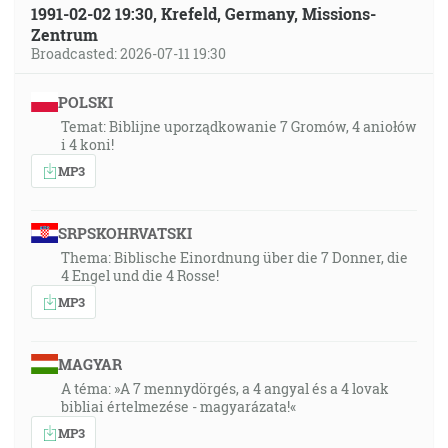
1991-02-02 19:30, Krefeld, Germany, Missions-
Zentrum
Broadcasted: 2026-07-11 19:30
POLSKI
Temat: Biblijne uporządkowanie 7 Gromów, 4 aniołów
i 4 koni!
MP3
SRPSKOHRVATSKI
Thema: Biblische Einordnung über die 7 Donner, die
4 Engel und die 4 Rosse!
MP3
MAGYAR
A téma: »A 7 mennydörgés, a 4 angyal és a 4 lovak
bibliai értelmezése - magyarázata!«
MP3