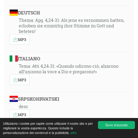
DEUTSCH
Thema: Apg. 4,24-31: Als jene es vernommen hatten,
erhoben sie einmütig ihre Stimme zu Gott und
beteten!
MP3
ITALIANO
Tema: Atti 4,24-31: «Quando udirono ciò, alzarono
all’unisono la voce a Dio e pregarono!»
MP3
SRPSKOHRVATSKI
desc
MP3
Utilizziamo i cookie per capire come utilizzate il nostro sito e per
Sono d'accordo
migliorare la vostra esperienza. Questo include la
personalizzazione dei contenuti e la pubblicità.
altro
POLSKI