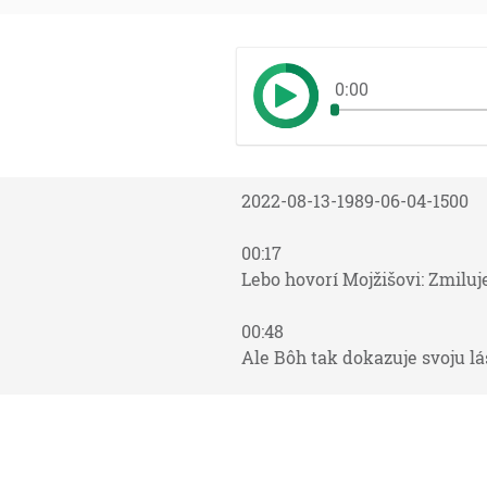
0:00
2022-08-13-1989-06-04-1500
00:17
Lebo hovorí Mojžišovi: Zmiluj
00:48
Ale Bôh tak dokazuje svoju lá
01:26
Ale keď prišiel Kristus, veľ
tohoto stvorenia, ani nie krv