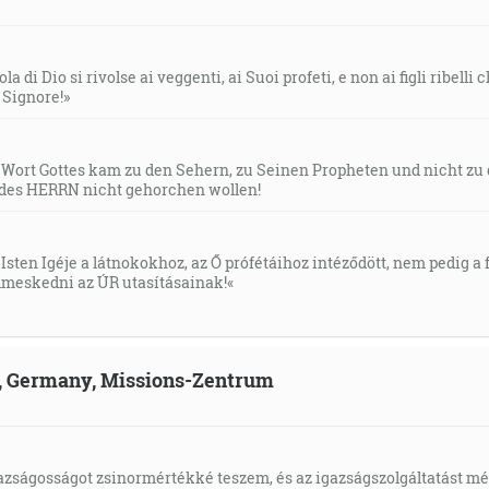
 sa a nedeste sa pred nimi, lebo Hospodin, tvoj Bôh, ide s te
la di Dio si rivolse ai veggenti, ai Suoi profeti, e non ai figli ribelli
l Signore!»
y dni až do skonania sveta. Ameň. [Mt 28:20]
s Wort Gottes kam zu den Sehern, zu Seinen Propheten und nicht zu
des HERRN nicht gehorchen wollen!
m! Ktože si ty, že sa bojíš mizerného človeka, ktorý zomrie, 
a Hospodina, ktorý ťa učinil, ktorý roztiahol nebesia a zalo
Isten Igéje a látnokokhoz, az Ő prófétáihoz intéződött, nem pedig a f
torý sužuje, hneď ako sa pripráva hubiť? Ale kdeže je prchliv
meskedni az ÚR utasításainak!«
ld, Germany, Missions-Zentrum
n, a tvoj Bôh, ktorý sa pravotí za svoj ľud: Hľa beriem z tvo
eš ho viacej piť. [Iz 51:22]
gazságosságot zsinormértékké teszem, és az igazságszolgáltatást mérl