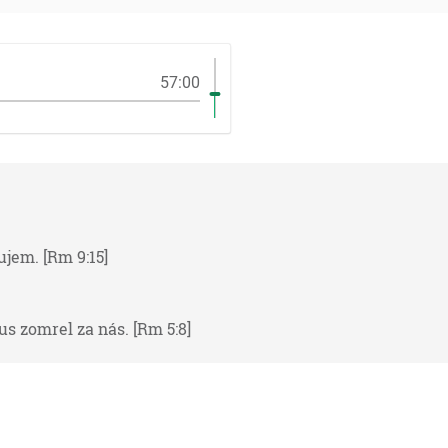
57:00
jem. [Rm 9:15]
s zomrel za nás. [Rm 5:8]
učineným rukou, to jest nie stánom
ždy do svätyne vynajdúc večné