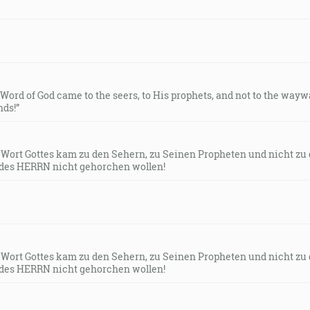
vete a kážte evanjelium každému stvoreniu! Ten, kto uverí 
verivších budú sprevádzať tieto znamenia: v mojom mene 
budú brať, a keby vypili niečo smrťonosné, neuškodí im; n
18]
e Word of God came to the seers, to His prophets, and not to the way
ds!”
, kto verí vo mňa, skutky, ktoré ja činím, bude aj on činiť,
covi. [Jn 14:12]
s Wort Gottes kam zu den Sehern, zu Seinen Propheten und nicht zu
des HERRN nicht gehorchen wollen!
m! Ktože si ty, že sa bojíš mizerného človeka, ktorý zomrie, 
a Hospodina, ktorý ťa učinil, ktorý roztiahol nebesia a zalo
torý sužuje, hneď ako sa pripráva hubiť? Ale kdeže je prchliv
s Wort Gottes kam zu den Sehern, zu Seinen Propheten und nicht zu
des HERRN nicht gehorchen wollen!
imi a povedal: Daná mi je každá moc na nebi aj na zemi. [Mt 