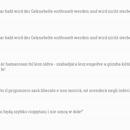
nohe a svetlom môjmu chodníku. [Ž 119:105]
Gar bald wird der Geknebelte entfesselt werden und wird nicht ster
slová nikdy nepominú. [Mt 24:35]
Gar bald wird der Geknebelte entfesselt werden und wird nicht ster
skore prijdem k tebe; ale keby som meškal, aby si vedel, ak
stĺp to a pevná postať pravdy. [1Tm 3:14-15]
kár hamarosan fel lesz oldva - szabadjára lesz engedve a gúzsba kötö
le!.
om a hovoril: Padol, padol veľký Babylon a stal sa bývani
ždého vtáka nečistého a nenávideného … [Zj 18:2]
sto il prigioniero sarà liberato e non morirà, né scenderà negli inferi
]
ani będą szybko rozpętani i nie umrą w dole!"
čuje nás; kto nie je z Boha, nečuje nás. Ztadiaľ známe duch