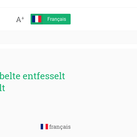
A
+
Français
belte entfesselt
lt
français