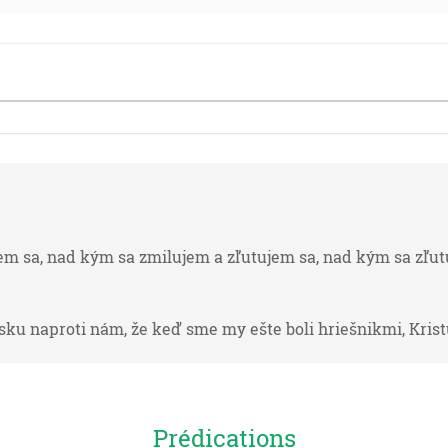
em sa, nad kým sa zmilujem a zľutujem sa, nad kým sa zľutu
sku naproti nám, že keď sme my ešte boli hriešnikmi, Kristu
kňaz budúceho dobrého, väčším a dokonalejším stánom, nie 
ou kozlov a teliat, ale svojou vlastnou krvou vošiel raz nav
Prédications