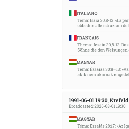
36:56
Buďte zmužilí a silní, nebojte
ITALIANO
[5M 31:6]
Tema: Isaia 30,8-13: «La paro
obbedire alle istruzioni de
37:05
FRANÇAIS
A hľa, ja som s vami po všetk
Thema: Jesaia 30,8-13: Da
Söhne die den Weisungen 
38:06
Ja, ja som ten, ktorý vás teší
MAGYAR
aby bol ako tráva? A zabúdaš n
Téma: Ézsaiás 30:8–13: »Az 
každý deň, prchlivosti toho, k
akik nem akarnak engedel
13]
38:28
1991-06-01 19:30, Krefe
Takto hovorí tvoj Pán, Hospodi
Broadcasted: 2026-08-01 19:30
pohár svojej prchlivosti; nebud
MAGYAR
38:58
Téma: Ézsaiás 28:17: »Az I