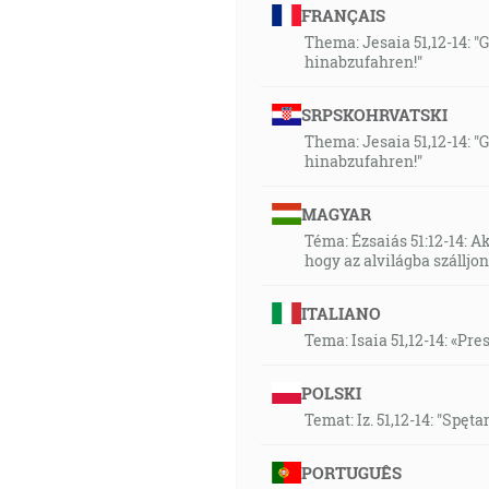
06:00
FRANÇAIS
Tvoje slovo je sviecou mojej 
Thema: Jesaia 51,12-14: "
hinabzufahren!"
09:04
Nebo a zem pominú, ale moje 
SRPSKOHRVATSKI
Thema: Jesaia 51,12-14: "
hinabzufahren!"
11:25
Toto ti píšem v nádeji, že na
MAGYAR
ktorým je cirkev živého Boha, 
Téma: Ézsaiás 51:12-14: A
hogy az alvilágba szálljon 
13:17
A skríkol silne, veľkým hlas
ITALIANO
ducha nečistého a žalárom ka
Tema: Isaia 51,12-14: «Pre
14:58
POLSKI
Tvoje slovo je pravda. [Jn 17:17
Temat: Iz. 51,12-14: "Spęt
16:12
PORTUGUÊS
My sme z Boha: kto zná Boha, 