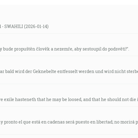
echu, učinil za nás hriechom, aby sme my boli spravedlivos
ld - SWAHILI (2026-01-14)
ierajú, zrovna tak i v Kristovi všetci budú oživení. [1Kor 1
rzy bude propuštěn člověk a nezemře, aby sestoupil do podsvětí!".
svojho Ducha na každé telo … [Jl 2:28]
Gar bald wird der Geknebelte entfesselt werden und wird nicht ster
ho ducha dám do vášho vnútra a odstránim to kamenné sr
ve exile hasteneth that he may be loosed, and that he should not die i
e na cestách a vidzte a pýtajte sa po chodníkoch veku, ktorá
uy pronto el que está en cadenas será puesto en libertad; no morirá par
Jr 6:16]