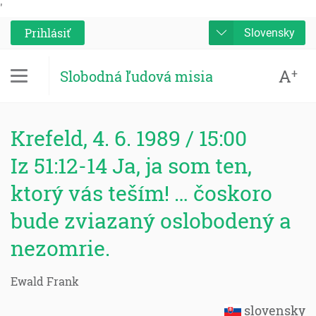
'
Prihlásiť
Slovensky
A
+
Slobodná ľudová misia
Krefeld, 4. 6. 1989 / 15:00
Iz 51:12-14 Ja, ja som ten,
ktorý vás teším! … čoskoro
bude zviazaný oslobodený a
nezomrie.
Ewald Frank
slovensky