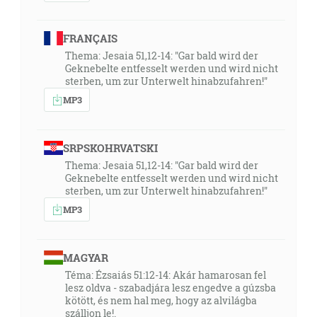
06:00
Tvoje slovo je sviecou mojej nohe a svetlom môjmu
chodníku. [Ž 119:105]
FRANÇAIS
Thema: Jesaia 51,12-14: "Gar bald wird der
Geknebelte entfesselt werden und wird nicht
09:04
sterben, um zur Unterwelt hinabzufahren!"
Nebo a zem pominú, ale moje slová nikdy nepominú.
MP3
[Mt 24:35]
11:25
SRPSKOHRVATSKI
Toto ti píšem v nádeji, že naskore prijdem k tebe; ale
Thema: Jesaia 51,12-14: "Gar bald wird der
keby som meškal, aby si vedel, ako sa treba správať v
Geknebelte entfesselt werden und wird nicht
dome Božom, ktorým je cirkev živého Boha, stĺp to a
sterben, um zur Unterwelt hinabzufahren!"
pevná postať pravdy. [1Tm 3:14-15]
MP3
13:17
A skríkol silne, veľkým hlasom a hovoril: Padol, padol
MAGYAR
veľký Babylon a stal sa bývaniskom démonov a
Téma: Ézsaiás 51:12-14: Akár hamarosan fel
lesz oldva - szabadjára lesz engedve a gúzsba
žalárom každého ducha nečistého a žalárom každého
kötött, és nem hal meg, hogy az alvilágba
vtáka nečistého a nenávideného … [Zj 18:2]
szálljon le!.