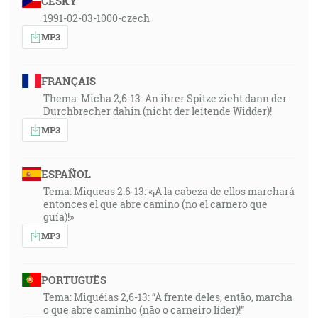
ČESKY
1991-02-03-1000-czech
MP3
FRANÇAIS
Thema: Micha 2,6-13: An ihrer Spitze zieht dann der
Durchbrecher dahin (nicht der leitende Widder)!
MP3
ESPAÑOL
Tema: Miqueas 2:6-13: «¡A la cabeza de ellos marchará
entonces el que abre camino (no el carnero que
guía)!»
MP3
PORTUGUÊS
Tema: Miquéias 2,6-13: “À frente deles, então, marcha
o que abre caminho (não o carneiro líder)!”