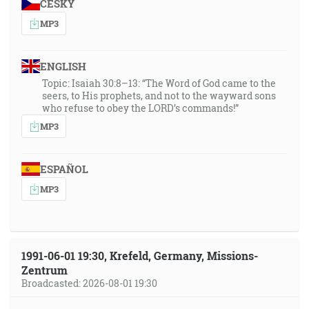
ČESKY
MP3
ENGLISH
Topic: Isaiah 30:8–13: “The Word of God came to the
seers, to His prophets, and not to the wayward sons
who refuse to obey the LORD’s commands!”
MP3
ESPAÑOL
MP3
1991-06-01 19:30, Krefeld, Germany, Missions-
Zentrum
Broadcasted: 2026-08-01 19:30