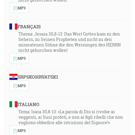
ozdobe svätosti, z lona rannej zory; tebe rosa tvoja
MP3
mlaď. [Ž 110:3]
FRANÇAIS
41:27
Thema: Jesaia 30,8-13: Das Wort Gottes kam zu den
Hlas plesania a spasenia je v stánoch spravedlivých.
Sehern, zu Seinen Propheten und nicht zu den
Pravica Hospodinova dokazuje silu. [Ž 118:15]
missratenen Söhne die den Weisungen des HERRN
nicht gehorchen wollen!
43:44
MP3
Ježiš Kristus ten istý včera i dnes i naveky. [Žd 13:8]
SRPSKOHRVATSKI
44:24
A stalo sa, keď vyšli kňazi zo svätyne, že oblak naplnil
MP3
dom Hospodinov, takže nemohli kňazi obstáť a slúžiť
pre oblak, lebo sláva Hospodinova naplnila dom
ITALIANO
Hospodinov. [1Kr 8:10-11]
Tema: Isaia 30,8-13: «La parola di Dio si rivolse ai
veggenti, ai Suoi profeti, e non ai figli ribelli che non
45:35
vogliono obbedire alle istruzioni del Signore!»
Majú oči, ale nevidia; majú uši, ale nečujú. [Jr 5:21]
MP3