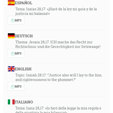
ESPAÑOL
Tema: Isaías 28,17: «¡Haré de la ley mi guía y de la
justicia mi balanza!»
MP3
DEUTSCH
Thema: Jesaia 28,17: ICH mache das Recht zur
Richtschnur und die Gerechtigkeit zur Setzwaage!
MP3
ENGLISH
Topic: Isaiah 28:17: “Justice also will I lay to the line,
and righteousness to the plummet.!”
MP3
ITALIANO
Tema: Isaia 28,17: «Io farò della legge la mia regola e
della giustizia la mia bilancia!»