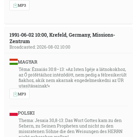
Hospodina, ktorý ťa učinil, ktorý roztiahol nebesia a
MP3
založil zem, a vždycky sa strachuješ, každý deň,
prchlivosti toho, ktorý sužuje, hneď ako sa pripráva
hubiť? Ale kdeže je prchlivosť toho, ktorý sužuje? [Iz
51:12-13]
1991-06-02 10:00, Krefeld, Germany, Missions-
Zentrum
Broadcasted: 2026-08-02 10:00
38:28
Takto hovorí tvoj Pán, Hospodin, a tvoj Bôh, ktorý sa
MAGYAR
pravotí za svoj ľud: Hľa beriem z tvojej ruky pohár
Téma: Ézsaiás 30:8–13: »Az Isten Igéje a látnokokhoz,
závratu, kalich, pohár svojej prchlivosti; nebudeš ho
az Ő prófétáihoz intéződött, nem pedig a félresikerült
viacej piť. [Iz 51:22]
fiakhoz, akik nem akarnak engedelmeskedni az ÚR
utasításainak!«
38:58
MP3
Zohnutý zajatý bude rýchle rozpútaný a nezomrie súc
hodený do jamy ani nebude mať nedostatku svojho
POLSKI
chleba. [Iz 51:14]
Thema: Jesaia 30,8-13: Das Wort Gottes kam zu den
Sehern, zu Seinen Propheten und nicht zu den
41:01
missratenen Söhne die den Weisungen des HERRN
Tvoj ľud samá ochota v deň tvojej vojennej moci, v
nicht gehorchen wollen!