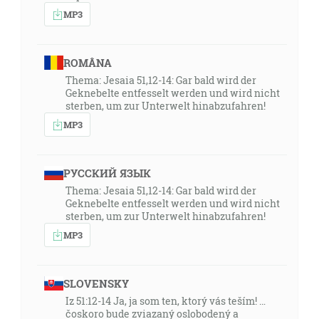
MP3
18:05
… a s každým zvodom neprávosti medzi tými, ktorí
ROMÂNA
hynú, pretože nepriali lásky pravdy, aby boli spasení;
Thema: Jesaia 51,12-14: Gar bald wird der
a preto im Bôh pošle mocné pôsobenie bludu, aby
Geknebelte entfesselt werden und wird nicht
uverili lži … [2Te 2:10-11]
sterben, um zur Unterwelt hinabzufahren!
MP3
19:29
Užasnite nebesia nad tým, zhrozte sa, zdúpnejte
veľmi! hovorí Hospodin. Lebo môj ľud spáchal dvoje
РУССКИЙ ЯЗЫК
zlo: Opustil mňa, prameň živej vody, aby si vyrúbali
Thema: Jesaia 51,12-14: Gar bald wird der
cisterny, deravé cisterny dopukané, ktoré nedržia
Geknebelte entfesselt werden und wird nicht
sterben, um zur Unterwelt hinabzufahren!
vody! [Jr 2:12-13]
MP3
21:12
Potom v posledný, v ten veliký deň sviatku stál Ježiš a
SLOVENSKY
volal: Ak niekto žízní, nech prijde ku mne a pije! [Jn
Iz 51:12-14 Ja, ja som ten, ktorý vás teším! …
7:37]
čoskoro bude zviazaný oslobodený a