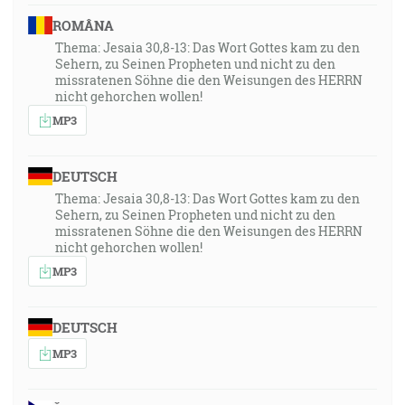
Lebo čo osoží človekovi, keby získal čo hneď i celý
ROMÂNA
svet a svoju dušu utratil? [Mk 8:36]
Thema: Jesaia 30,8-13: Das Wort Gottes kam zu den
Sehern, zu Seinen Propheten und nicht zu den
49:48
missratenen Söhne die den Weisungen des HERRN
nicht gehorchen wollen!
… ale kto zotrvá až do konca, ten bude spasený. [Mt
24:13]
MP3
50:08
DEUTSCH
Zohnutý zajatý bude rýchle rozpútaný a nezomrie súc
Thema: Jesaia 30,8-13: Das Wort Gottes kam zu den
hodený do jamy ani nebude mať nedostatku svojho
Sehern, zu Seinen Propheten und nicht zu den
chleba. [Iz 51:14]
missratenen Söhne die den Weisungen des HERRN
nicht gehorchen wollen!
50:12
MP3
Hlas plesania a spasenia je v stánoch spravedlivých.
Pravica Hospodinova dokazuje silu. [Ž 118:15]
DEUTSCH
MP3
50:25
… toto je to víťazstvo, ktoré zvíťazilo nad svetom - naša
viera. [1J 5:4]