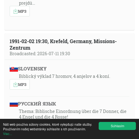
prejdú…
MP3
1991-02-02 19:30, Krefeld, Germany, Missions-
Zentrum
Broadcasted: 2026-07-11 19:30
SLOVENSKY
Biblický výklad 7 hromov, 4 anjelov a 4 koní.
MP3
РУССКИЙ ЯЗЫК
Thema: Biblische Einordnung über die 7 Donner, die
4 Engel und die 4 Rosse!
Náš web používa súbory cookies, ktoré vylepšujú naše služby.
MP3
Súhlasím
Používaním našej webstránky súhlasíte s ich používaním.
Viac...