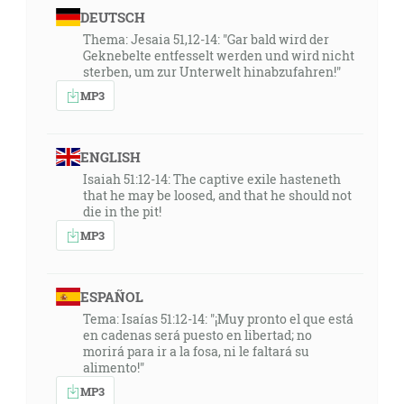
DEUTSCH
Lebo jako v Adamovi všetci zomierajú, zrovna tak i v
Kristovi všetci budú oživení. [1Kor 15:22]
Thema: Jesaia 51,12-14: "Gar bald wird der
Geknebelte entfesselt werden und wird nicht
sterben, um zur Unterwelt hinabzufahren!"
04:23
MP3
A potom sa stane, že vylejem svojho Ducha na každé
telo … [Jl 2:28]
ENGLISH
04:28
Isaiah 51:12-14: The captive exile hasteneth
A dám vám nové srdce a nového ducha dám do vášho
that he may be loosed, and that he should not
die in the pit!
vnútra a odstránim to kamenné srdce z vášho tela a
dám vám srdce z mäsa. [Ez 36:26]
MP3
04:43
ESPAÑOL
Takto hovorí Hospodin: Postojte na cestách a vidzte a
Tema: Isaías 51:12-14: "¡Muy pronto el que está
pýtajte sa po chodníkoch veku, ktorá je tá dobrá
en cadenas será puesto en libertad; no
cesta, a iďte po nej a tak najdite pokoj svojej duši! [Jr
morirá para ir a la fosa, ni le faltará su
6:16]
alimento!"
MP3