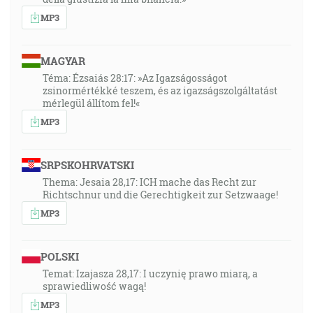
MP3
MAGYAR
Téma: Ézsaiás 28:17: »Az Igazságosságot
zsinormértékké teszem, és az igazságszolgáltatást
mérlegül állítom fel!«
MP3
SRPSKOHRVATSKI
Thema: Jesaia 28,17: ICH mache das Recht zur
Richtschnur und die Gerechtigkeit zur Setzwaage!
MP3
POLSKI
Temat: Izajasza 28,17: I uczynię prawo miarą, a
sprawiedliwość wagą!
MP3