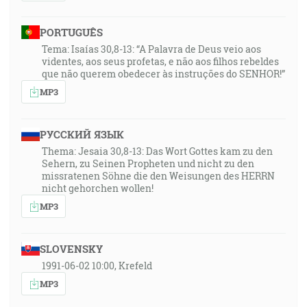
45:59
PORTUGUÊS
A bude tam hradská a cesta, ktorá sa bude volať
Tema: Isaías 30,8-13: “A Palavra de Deus veio aos
svätou cestou; neprejde po nej nečistý, ale bude pre
videntes, aos seus profetas, e não aos filhos rebeldes
nich pre samých, takže idúc tou cestou ani hlúpi
que não querem obedecer às instruções do SENHOR!”
nezablúdia. [Iz 35:8]
MP3
47:00
A Ježiš mu povedal: Ja som cesta i pravda i život …
РУССКИЙ ЯЗЫК
Thema: Jesaia 30,8-13: Das Wort Gottes kam zu den
Sehern, zu Seinen Propheten und nicht zu den
47:41
missratenen Söhne die den Weisungen des HERRN
Moje ovce čujú môj hlas, a ja ich znám, a nasledujú ma
nicht gehorchen wollen!
… [Jn 10:27]
MP3
48:44
SLOVENSKY
Vedzte, že on, Hospodin, je Bôh, on nás učinil, a jeho
sme, jeho ľud a ovčie stádo jeho pastvy. [Ž 100:3]
1991-06-02 10:00, Krefeld
MP3
49:33