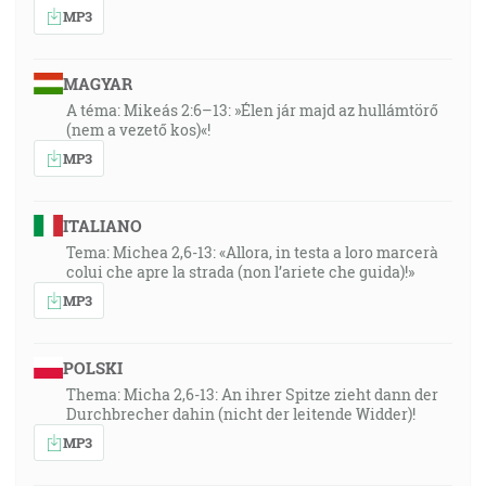
MP3
MAGYAR
A téma: Mikeás 2:6–13: »Élen jár majd az hullámtörő
(nem a vezető kos)«!
MP3
ITALIANO
Tema: Michea 2,6-13: «Allora, in testa a loro marcerà
colui che apre la strada (non l’ariete che guida)!»
MP3
POLSKI
Thema: Micha 2,6-13: An ihrer Spitze zieht dann der
Durchbrecher dahin (nicht der leitende Widder)!
MP3