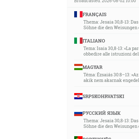
Broadcasted: 2026-08-02 10:00
FRANÇAIS
Thema: Jesaia 30,8-13: Da
Söhne die den Weisungen 
ITALIANO
Tema: Isaia 30,8-13: «La paro
obbedire alle istruzioni de
MAGYAR
Téma: Ézsaiás 30:8–13: »Az 
akik nem akarnak engedel
SRPSKOHRVATSKI
РУССКИЙ ЯЗЫК
Thema: Jesaia 30,8-13: Da
Söhne die den Weisungen 