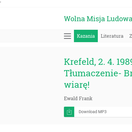
'
Wolna Misja Ludow
Kazania
Literatura
Krefeld, 2. 4. 198
Tłumaczenie- Br
wiarę!
Ewald Frank
Download MP3