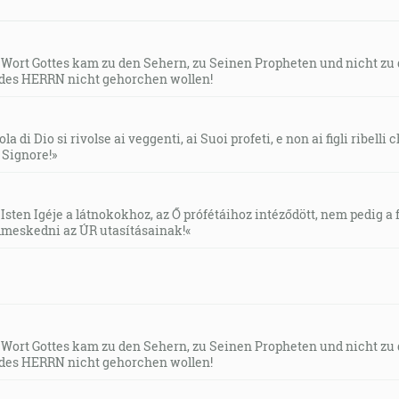
s Wort Gottes kam zu den Sehern, zu Seinen Propheten und nicht zu
des HERRN nicht gehorchen wollen!
la di Dio si rivolse ai veggenti, ai Suoi profeti, e non ai figli ribelli
l Signore!»
Isten Igéje a látnokokhoz, az Ő prófétáihoz intéződött, nem pedig a f
meskedni az ÚR utasításainak!«
s Wort Gottes kam zu den Sehern, zu Seinen Propheten und nicht zu
des HERRN nicht gehorchen wollen!