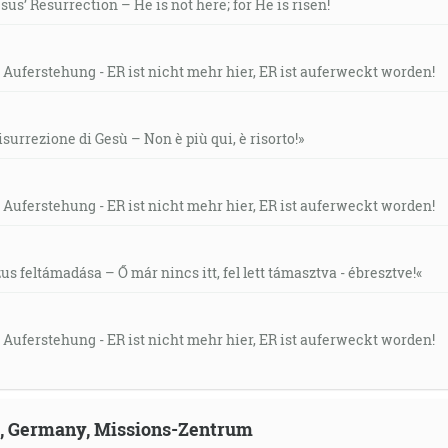
us’ Resurrection – He is not here; for He is risen!
 Auferstehung - ER ist nicht mehr hier, ER ist auferweckt worden!
isurrezione di Gesù – Non è più qui, è risorto!»
 Auferstehung - ER ist nicht mehr hier, ER ist auferweckt worden!
s feltámadása – Ő már nincs itt, fel lett támasztva - ébresztve!«
 Auferstehung - ER ist nicht mehr hier, ER ist auferweckt worden!
ld, Germany, Missions-Zentrum