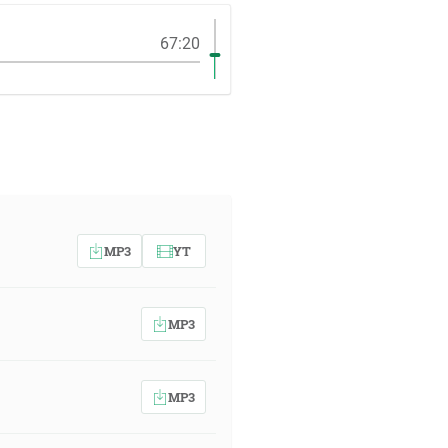
67:20
MP3
YT
MP3
MP3