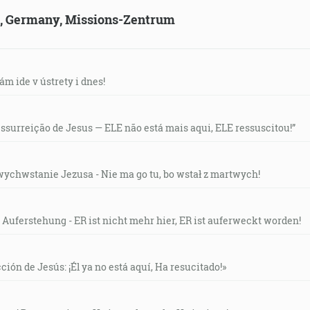
ld, Germany, Missions-Zentrum
ám ide v ústrety i dnes!
essurreição de Jesus — ELE não está mais aqui, ELE ressuscitou!”
wychwstanie Jezusa - Nie ma go tu, bo wstał z martwych!
 Auferstehung - ER ist nicht mehr hier, ER ist auferweckt worden!
ción de Jesús: ¡Él ya no está aquí, Ha resucitado!»