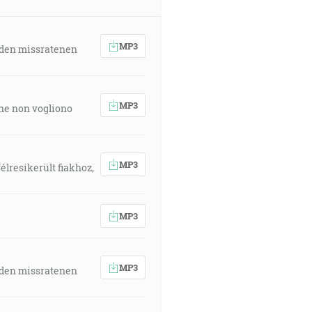
MP3
 den missratenen
MP3
 che non vogliono
MP3
élresikerült fiakhoz,
MP3
MP3
 den missratenen