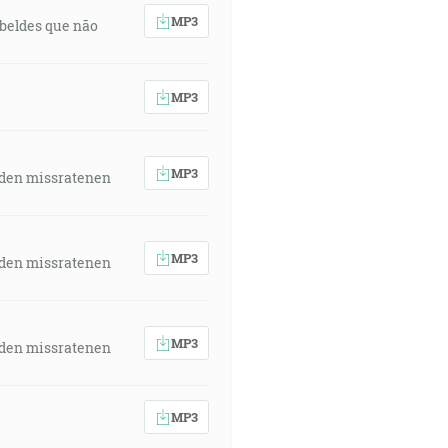
MP3
rebeldes que não
MP3
MP3
 den missratenen
MP3
 den missratenen
MP3
 den missratenen
MP3