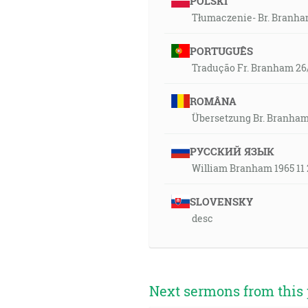
POLSKI
Tłumaczenie- Br. Branham
PORTUGUÊS
Tradução Fr. Branham 26/
ROMÂNA
Übersetzung Br. Branham
РУССКИЙ ЯЗЫК
William Branham 1965 11 
SLOVENSKY
desc
Next sermons from this 