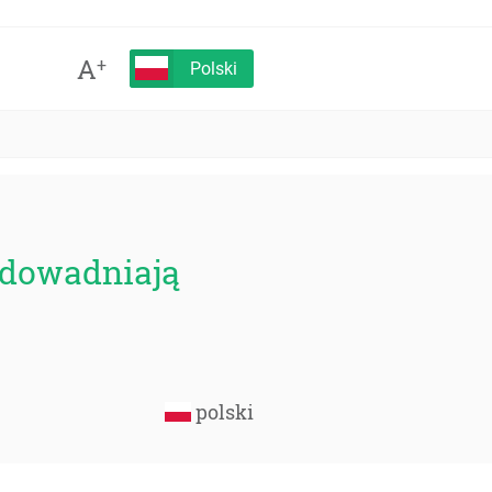
A
+
Polski
udowadniają
polski