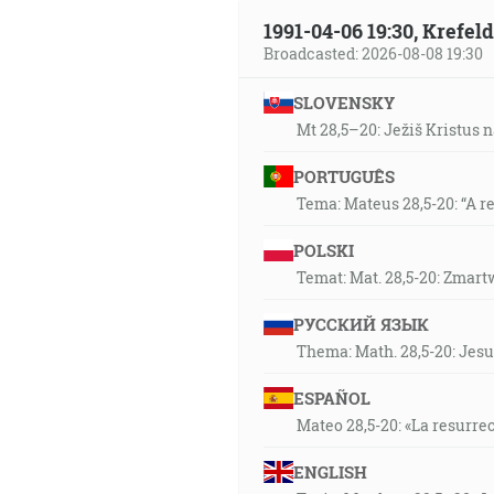
1991-04-06 19:30, Krefe
Broadcasted: 2026-08-08 19:30
SLOVENSKY
Mt 28,5–20: Ježiš Kristus n
PORTUGUÊS
Tema: Mateus 28,5-20: “A r
POLSKI
Temat: Mat. 28,5-20: Zmart
РУССКИЙ ЯЗЫК
Thema: Math. 28,5-20: Jesu
ESPAÑOL
Mateo 28,5-20: «La resurrec
ENGLISH