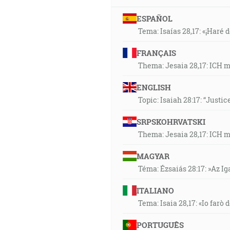
ESPAÑOL
Tema: Isaías 28,17: «¡Haré d
FRANÇAIS
Thema: Jesaia 28,17: ICH 
ENGLISH
Topic: Isaiah 28:17: “Justic
SRPSKOHRVATSKI
Thema: Jesaia 28,17: ICH 
MAGYAR
Téma: Ézsaiás 28:17: »Az I
ITALIANO
Tema: Isaia 28,17: «Io farò d
PORTUGUÊS