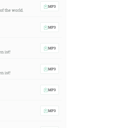
MP3
of the world.
MP3
MP3
n ist!
MP3
n ist!
MP3
MP3