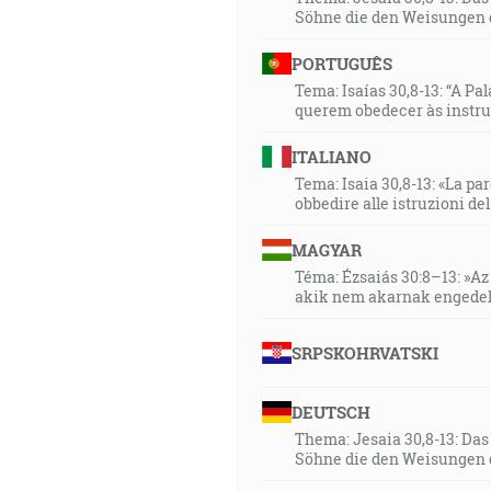
Söhne die den Weisungen 
PORTUGUÊS
Tema: Isaías 30,8-13: “A Pa
querem obedecer às instr
ITALIANO
Tema: Isaia 30,8-13: «La paro
obbedire alle istruzioni de
MAGYAR
Téma: Ézsaiás 30:8–13: »Az 
akik nem akarnak engedel
SRPSKOHRVATSKI
DEUTSCH
Thema: Jesaia 30,8-13: Da
Söhne die den Weisungen 