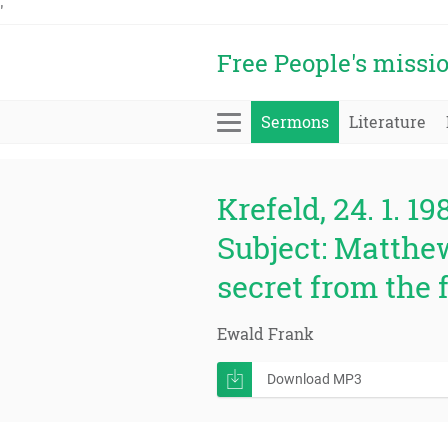
'
Free People's missi
Sermons
Literature
Krefeld, 24. 1. 19
Subject: Matthew
secret from the 
Ewald Frank
Download MP3