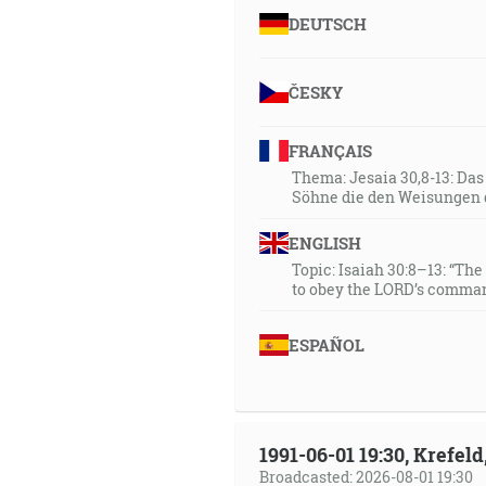
DEUTSCH
ČESKY
FRANÇAIS
Thema: Jesaia 30,8-13: Da
Söhne die den Weisungen 
ENGLISH
Topic: Isaiah 30:8–13: “Th
to obey the LORD’s comman
ESPAÑOL
1991-06-01 19:30, Krefe
Broadcasted: 2026-08-01 19:30