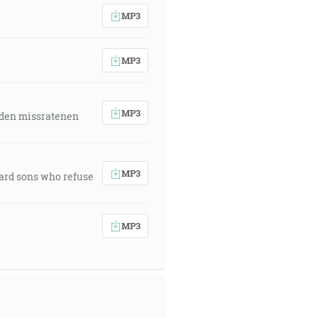
MP3
MP3
MP3
 den missratenen
MP3
ward sons who refuse
MP3