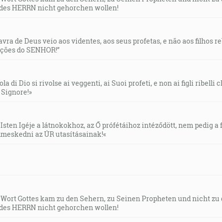
des HERRN nicht gehorchen wollen!
lavra de Deus veio aos videntes, aos seus profetas, e não aos filhos 
uções do SENHOR!”
la di Dio si rivolse ai veggenti, ai Suoi profeti, e non ai figli ribelli
l Signore!»
Isten Igéje a látnokokhoz, az Ő prófétáihoz intéződött, nem pedig a f
meskedni az ÚR utasításainak!«
s Wort Gottes kam zu den Sehern, zu Seinen Propheten und nicht zu
des HERRN nicht gehorchen wollen!