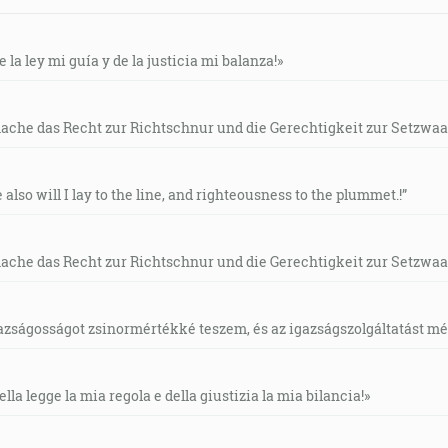
e la ley mi guía y de la justicia mi balanza!»
mache das Recht zur Richtschnur und die Gerechtigkeit zur Setzwaa
e also will I lay to the line, and righteousness to the plummet.!”
mache das Recht zur Richtschnur und die Gerechtigkeit zur Setzwaa
gazságosságot zsinormértékké teszem, és az igazságszolgáltatást mérl
ella legge la mia regola e della giustizia la mia bilancia!»