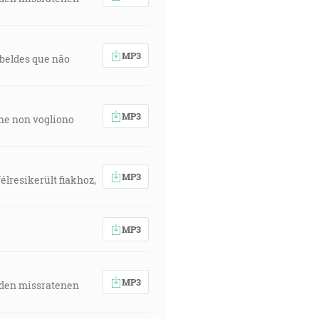
MP3
rebeldes que não
MP3
 che non vogliono
MP3
élresikerült fiakhoz,
MP3
MP3
 den missratenen