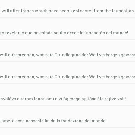
I will utter things which have been kept secret from the foundation 
ro revelar lo que ha estado oculto desde la fundación del mundo!
 will aussprechen, was seid Grundlegung der Welt verborgen gewese
 will aussprechen, was seid Grundlegung der Welt verborgen gewese
nvalóvá akarom tenni, ami a világ megalapítása óta rejtve volt!
clamerò cose nascoste fin dalla fondazione del mondo!