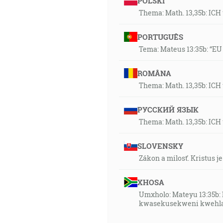
POLSKI
Thema: Math. 13,35b: ICH
PORTUGUÊS
Tema: Mateus 13:35b: “EU
ROMÂNA
Thema: Math. 13,35b: ICH
РУССКИЙ ЯЗЫК
Thema: Math. 13,35b: ICH
SLOVENSKY
Zákon a milosť. Kristus 
XHOSA
Umxholo: Mateyu 13:35b:
kwasekusekweni kwehla