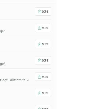
MP3
MP3
ge!
MP3
MP3
ge!
MP3
egül állítom fel!«
MP3