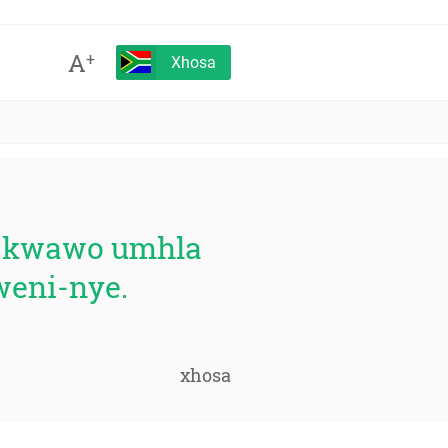
A
+
Xhosa
ni kwawo umhla
weni-nye.
xhosa