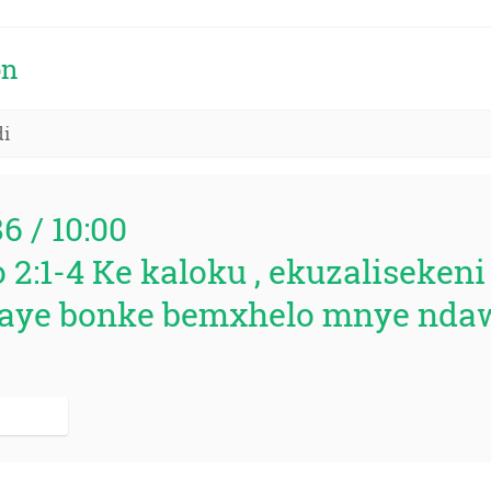
on
di
86 / 10:00
 2:1-4 Ke kaloku , ekuzaliseke
baye bonke bemxhelo mnye nda