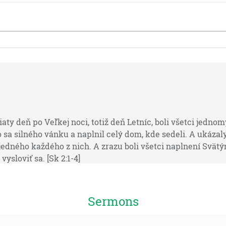
aty deň po Veľkej noci, totiž deň Letníc, boli všetci jednom
a silného vánku a naplnil celý dom, kde sedeli. A ukázaly
 jedného každého z nich. A zrazu boli všetci naplnení Svä
ysloviť sa. [Sk 2:1-4]
e na cestách a vidzte a pýtajte sa po chodníkoch veku, ktorá
 [Jr 6:16]
Sermons
e, o všetkom, čo započal Ježiš činiť a učiť, až do toho dňa,