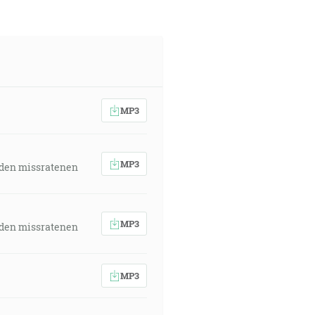
red ním, strpel kríž opovrhnúc
MP3
, že každý, kto je uštipnutý, keď
MP3
 den missratenen
 [Rm 6:9]
MP3
 den missratenen
e. [Ž 50:23]
MP3
13:51]