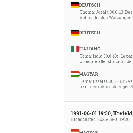
čiže Skala). [Jn 1:41-43]
DEUTSCH
Thema: Jesaia 30,8-13: Da
Preto vám hovorím, že každý 
Söhne die den Weisungen 
odpustené ľuďom. [Mt 12:31]
DEUTSCH
ITALIANO
Tema: Isaia 30,8-13: «La paro
obbedire alle istruzioni de
MAGYAR
Téma: Ézsaiás 30:8–13: »Az 
akik nem akarnak engedel
1991-06-01 19:30, Krefe
Broadcasted: 2026-08-01 19:30
MAGYAR