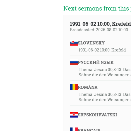
Next sermons from this 
Ale ten, kto sa chváli, nech s
1991-06-02 10:00, Krefe
hľadiac ta na Veľvodcu viery 
Broadcasted: 2026-08-02 10:00
hanbou a posadil sa po pravici
SLOVENSKY
Lebo Písmo hovorí: Nikto, kto
1991-06-02 10:00, Krefeld
A Hospodin riekol Mojžišovi: 
РУССКИЙ ЯЗЫК
ho uvidí, bude žiť. [4M 21:8]
Thema: Jesaia 30,8-13: Da
Söhne die den Weisungen 
vediac, že Kristus vstanúc z 
ROMÂNA
Ježiš Kristus ten istý včera i 
Thema: Jesaia 30,8-13: Da
Söhne die den Weisungen 
Ten, kto obetuje chválu, ma ct
SRPSKOHRVATSKI
A Ježiš im riekol: Či ste por
FRANÇAIS