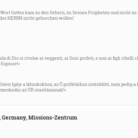
s Wort Gottes kam zu den Sehern, zu Seinen Propheten und nicht zu
hriech a každé rúhanie bude odpustené ľuďom, ale rúhani
des HERRN nicht gehorchen wollen!
la di Dio si rivolse ai veggenti, ai Suoi profeti, e non ai figli ribelli
l Signore!»
Isten Igéje a látnokokhoz, az Ő prófétáihoz intéződött, nem pedig a f
meskedni az ÚR utasításainak!«
ld, Germany, Missions-Zentrum