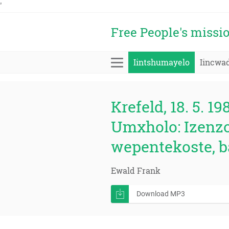
'
Free People's missi
Iintshumayelo
Iincwa
Krefeld, 18. 5. 19
Umxholo: Izenzo
wepentekoste, 
Ewald Frank
Download MP3