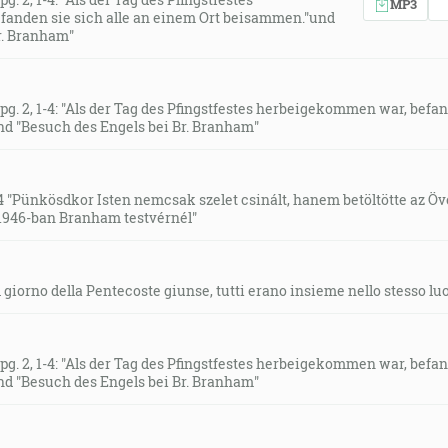
MP3
 svetlom ľudí, [Jn 1:4]
anden sie sich alle an einem Ort beisammen."und
r. Branham"
r i na celé stádo, v ktorom vás ustanovil Svätý Duch za dozo
 [Sk 20:28]
g. 2, 1-4: "Als der Tag des Pfingstfestes herbeigekommen war, befan
d "Besuch des Engels bei Br. Branham"
 som vám ju dal na oltár pokryť ňou hriech na vašich dušiac
4 "Pünkösdkor Isten nemcsak szelet csinált, hanem betöltötte az Öv
rotami, prijdem k vám. [Jn 14:18]
a 1946-ban Branham testvérnél"
eklo, tvoje víťazstvo? [1Kor 15:55]
l giorno della Pentecoste giunse, tutti erano insieme nello stesso lu
e na cestách a vidzte a pýtajte sa po chodníkoch veku, ktorá
 [Jr 6:16]
g. 2, 1-4: "Als der Tag des Pfingstfestes herbeigekommen war, befan
d "Besuch des Engels bei Br. Branham"
čuli, čo sme videli svojimi očami, na čo sme sa dívali, a čo
, a videli sme a svedčíme a zvestujeme vám ten večný život, kt