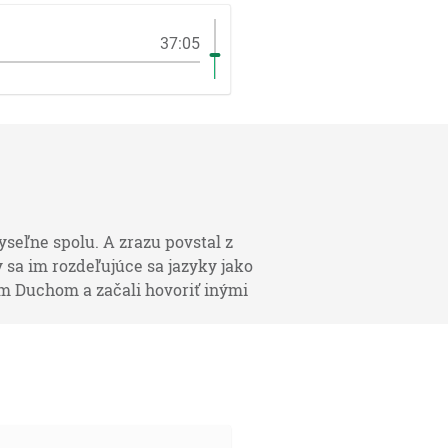
37:05
yseľne spolu. A zrazu povstal z
 sa im rozdeľujúce sa jazyky jako
tým Duchom a začali hovoriť inými
 je tá dobrá cesta, a iďte po nej a
 ktorého vzatý bol hore do neba,