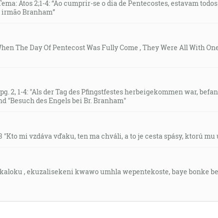
ema: Atos 2;1-4: “Ao cumprir-se o dia de Pentecostes, estavam tod
ao irmão Branham”
: Je napísané, že človek nebude žiť na samom chlebe, ale 
d When The Day Of Pentecost Was Fully Come , They Were All With On
iesil Ježiša z mŕtvych, prebýva vo vás, tak tedy ten, ktorý v
rze svojho Ducha, ktorý prebýva vo vás. [Rm 8:11]
g. 2, 1-4: "Als der Tag des Pfingstfestes herbeigekommen war, befan
aby nevidel smrti. A nenašli ho, pretože ho preniesol Bôh.
d "Besuch des Engels bei Br. Branham"
hu. [Žd 11:5]
il: povolal som ťa tvojím menom; môj si ty! [Iz 43:1]
23 "Kto mi vzdáva vďaku, ten ma chváli, a to je cesta spásy, ktorú mu
každý rozum, bude strážiť vaše srdcia a vaše mysle v Kristu 
e kaloku , ekuzalisekeni kwawo umhla wepentekoste, baye bonke 
i!... [Jr 6:16]
rze Ježiša Krista cieľom neho podľa ľúbosti svojej vôle na 
 [Ef 1:5-6]