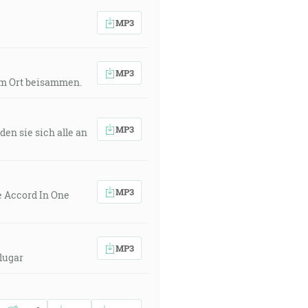
j zjavoval živý po svojom utrpení
 1:1-3]
MP3
edeli. [Sk 2:2]
MP3
nem Ort beisammen.
z nich. [Sk 2:3]
rého obuv nosiť nie som hoden -
MP3
den sie sich alle an
al Duch vysloviť sa. [Sk 2:4]
MP3
e Accord In One
udú prorokovať, a vašim starcom sa
MP3
 lugar
i synovia budú prorokovať i vaše