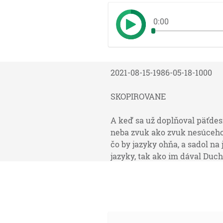
0:00
2021-08-15-1986-05-18-1000
SKOPIROVANE
A keď sa už doplňoval päťdesi
neba zvuk ako zvuk nesúceho s
čo by jazyky ohňa, a sadol na
jazyky, tak ako im dával Duch v
Takto hovorí Hospodin: Postojt
tak najdite pokoj svojej duši! ...
Prvú knihu som napísal, Teofíl