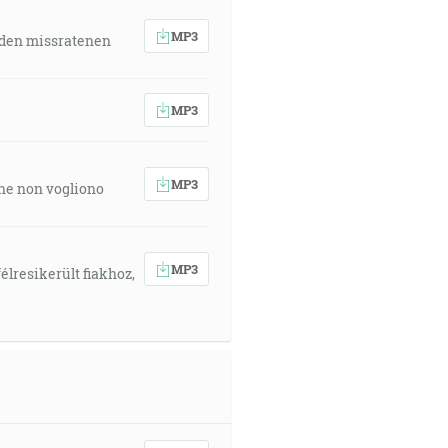
MP3
 den missratenen
e sa proti Duchu nebude
MP3
MP3
 che non vogliono
MP3
élresikerült fiakhoz,