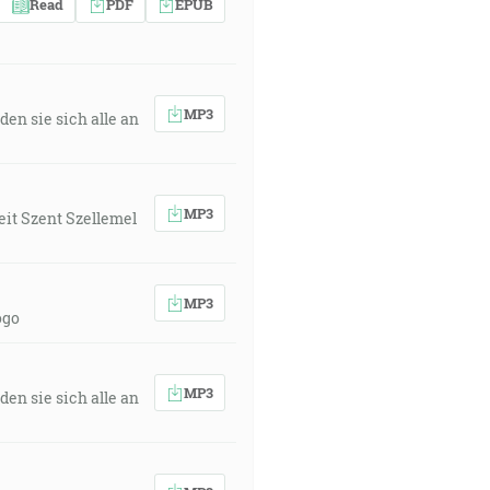
Read
PDF
EPUB
rcov, aby ste pásli cirkev Božiu,
MP3
den sie sich alle an
h, lebo práve krv pokrýva hriech na
MP3
eit Szent Szellemel
MP3
ogo
 je tá dobrá cesta, a iďte po nej a
MP3
den sie sich alle an
ho sa naše ruky dotýkaly, o slove
orý bol u Otca a zjavil sa nám -,