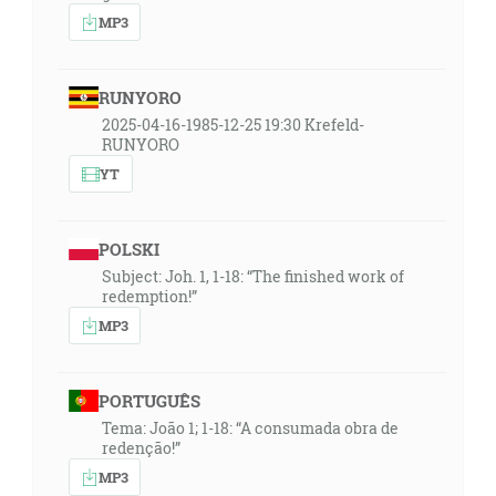
MP3
RUNYORO
2025-04-16-1985-12-25 19:30 Krefeld-
RUNYORO
YT
POLSKI
Subject: Joh. 1, 1-18: “The finished work of
redemption!”
MP3
PORTUGUÊS
Tema: João 1; 1-18: “A consumada obra de
redenção!”
MP3