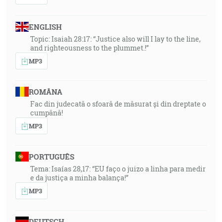
ENGLISH
Topic: Isaiah 28:17: “Justice also will I lay to the line,
and righteousness to the plummet.!”
MP3
ROMÂNA
Fac din judecată o sfoară de măsurat și din dreptate o
cumpănă!
MP3
PORTUGUÊS
Tema: Isaías 28,17: “EU faço o juizo a linha para medir
e da justiça a minha balança!”
MP3
DEUTSCH