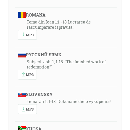
ROMÂNA
Tema din Ioan 1:1 - 18 Lucrarea de
rascumparare ispravita.
MP3
РУССКИЙ ЯЗЫК
Subject: Joh. 1, 1-18: “The finished work of
redemption!”
MP3
SLOVENSKY
Téma: Jn 1, 1-18: Dokonané dielo vykúpenia!
MP3
XHOSA