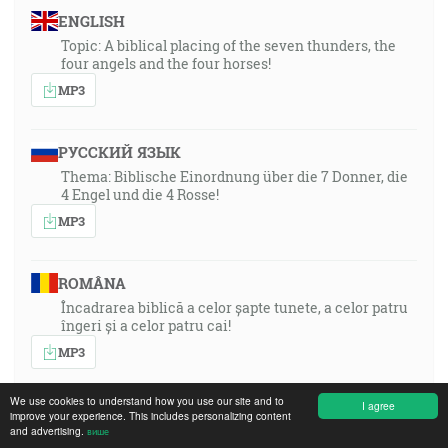
ENGLISH
Topic: A biblical placing of the seven thunders, the
four angels and the four horses!
MP3
РУССКИЙ ЯЗЫК
Thema: Biblische Einordnung über die 7 Donner, die
4 Engel und die 4 Rosse!
MP3
ROMÂNA
Încadrarea biblică a celor șapte tunete, a celor patru
îngeri și a celor patru cai!
MP3
We use cookies to understand how you use our site and to
I agree
DEUTSCH
improve your experience. This includes personalizing content
and advertising.
више
Thema: Biblische Einordnung über die 7 Donner, die