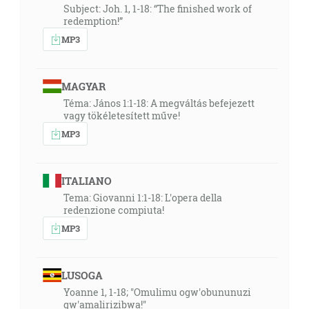
Subject: Joh. 1, 1-18: “The finished work of
redemption!”
MP3
MAGYAR
Téma: János 1:1-18: A megváltás befejezett
vagy tökéletesített műve!
MP3
ITALIANO
Tema: Giovanni 1:1-18: L'opera della
redenzione compiuta!
MP3
LUSOGA
Yoanne 1, 1-18; ''Omulimu ogw'obununuzi
gw'amalirizibwa!''