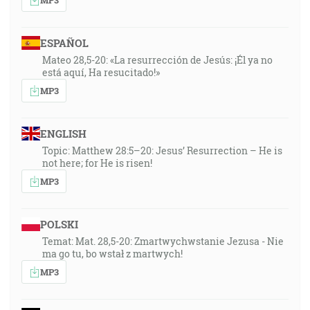
ESPAÑOL
Mateo 28,5-20: «La resurrección de Jesús: ¡Él ya no
está aquí, Ha resucitado!»
MP3
ENGLISH
Topic: Matthew 28:5–20: Jesus’ Resurrection – He is
not here; for He is risen!
MP3
POLSKI
Temat: Mat. 28,5-20: Zmartwychwstanie Jezusa - Nie
ma go tu, bo wstał z martwych!
MP3