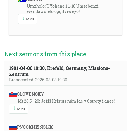
Umxholo: UYohane 1:1-18 Umsebenzi
wentlawulelo ogqityiweyo!
MP3
Next sermons from this place
1991-04-06 19:30, Krefeld, Germany, Missions-
Zentrum
Broadcasted: 2026-08-08 19:30
SLOVENSKY
Mt 28,5–20: Ježiš Kristus nám ide v ústrety i dnes!
MP3
РУССКИЙ ЯЗЫК