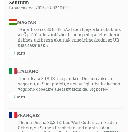
Zentrum
Broadcasted: 2026-08-02 10:00
MAGYAR
Téma: Ézsaiás 30:8–13: »Az Isten Igéje a látnokokhoz,
az Ő prófétáihoz intéződött, nem pedig a félresikerült
fiakhoz, akik nem akarnak engedelmeskedni az ÚR
utasításainak!«
MP3
ITALIANO
Tema: Isaia 30,8-13: «La parola di Dio si rivolse ai
veggenti, ai Suoi profeti, e non ai figli ribelli che non
vogliono obbedire alle istruzioni del Signore!»
MP3
FRANÇAIS
Thema: Jesaia 30,8-13: Das Wort Gottes kam zu den
Sehern, zu Seinen Propheten und nicht zu den