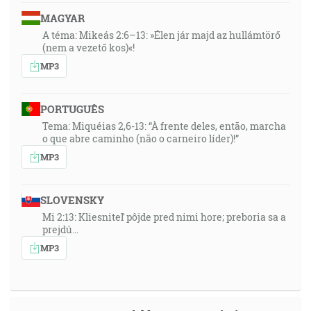
MAGYAR
A téma: Mikeás 2:6–13: »Élen jár majd az hullámtörő
(nem a vezető kos)«!
MP3
PORTUGUÊS
Tema: Miquéias 2,6-13: “À frente deles, então, marcha
o que abre caminho (não o carneiro líder)!”
MP3
SLOVENSKY
Mi 2:13: Kliesniteľ pôjde pred nimi hore; preboria sa a
prejdú…
MP3