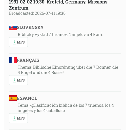
1991-02-02 19:30, Krefeld, Germany, Missions-
Zentrum
Broadcasted: 2026-07-11 19:30
SLOVENSKY
Biblický výklad 7 hromov, 4 anjelov a 4 koní.
MP3
FRANÇAIS
Thema: Biblische Einordnung über die 7 Donner, die
4 Engel und die 4 Rosse!
MP3
ESPAÑOL
Tema: «¡Clasificación bíblica de los 7 truenos, los 4
ángeles y los 4 caballos!»
MP3