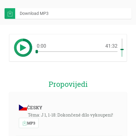
Download MP3
0:00
41:32
Propovijedi
ČESKY
Téma: J 1, 1-18: Dokončené dílo vykoupení!
MP3