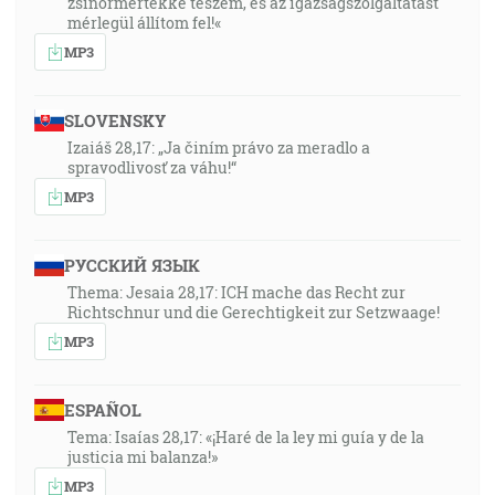
zsinormértékké teszem, és az igazságszolgáltatást
mérlegül állítom fel!«
MP3
SLOVENSKY
Izaiáš 28,17: „Ja činím právo za meradlo a
spravodlivosť za váhu!“
MP3
РУССКИЙ ЯЗЫК
Thema: Jesaia 28,17: ICH mache das Recht zur
Richtschnur und die Gerechtigkeit zur Setzwaage!
MP3
ESPAÑOL
Tema: Isaías 28,17: «¡Haré de la ley mi guía y de la
justicia mi balanza!»
MP3