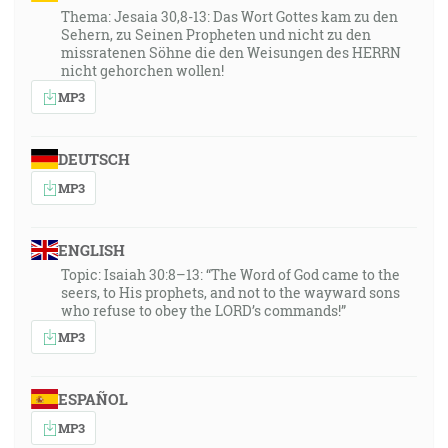
Thema: Jesaia 30,8-13: Das Wort Gottes kam zu den
Sehern, zu Seinen Propheten und nicht zu den
missratenen Söhne die den Weisungen des HERRN
nicht gehorchen wollen!
MP3
DEUTSCH
MP3
ENGLISH
Topic: Isaiah 30:8–13: “The Word of God came to the
seers, to His prophets, and not to the wayward sons
who refuse to obey the LORD’s commands!”
MP3
ESPAÑOL
MP3