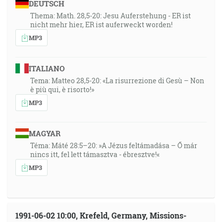
DEUTSCH
Thema: Math. 28,5-20: Jesu Auferstehung - ER ist
nicht mehr hier, ER ist auferweckt worden!
MP3
ITALIANO
Tema: Matteo 28,5-20: «La risurrezione di Gesù – Non
è più qui, è risorto!»
MP3
MAGYAR
Téma: Máté 28:5–20: »A Jézus feltámadása – Ő már
nincs itt, fel lett támasztva - ébresztve!«
MP3
1991-06-02 10:00, Krefeld, Germany, Missions-