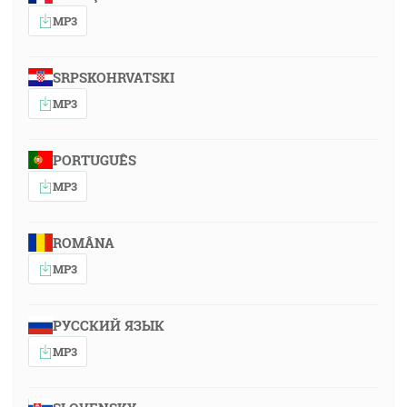
MP3
SRPSKOHRVATSKI
MP3
PORTUGUÊS
MP3
ROMÂNA
MP3
РУССКИЙ ЯЗЫК
MP3