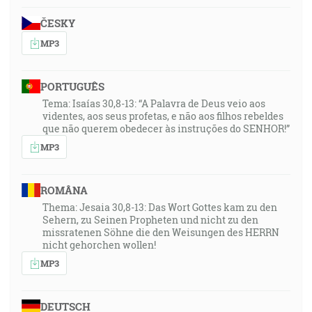
ČESKY
MP3
PORTUGUÊS
Tema: Isaías 30,8-13: “A Palavra de Deus veio aos
videntes, aos seus profetas, e não aos filhos rebeldes
que não querem obedecer às instruções do SENHOR!”
MP3
ROMÂNA
Thema: Jesaia 30,8-13: Das Wort Gottes kam zu den
Sehern, zu Seinen Propheten und nicht zu den
missratenen Söhne die den Weisungen des HERRN
nicht gehorchen wollen!
MP3
DEUTSCH