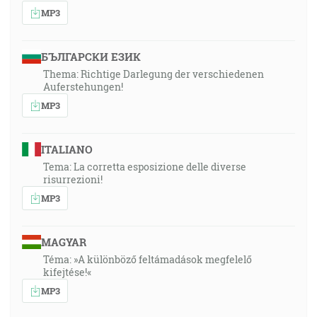
MP3
БЪЛГАРСКИ ЕЗИК
Thema: Richtige Darlegung der verschiedenen
Auferstehungen!
MP3
ITALIANO
Tema: La corretta esposizione delle diverse
risurrezioni!
MP3
MAGYAR
Téma: »A különböző feltámadások megfelelő
kifejtése!«
MP3