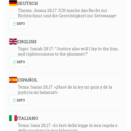
DEUTSCH
Thema: Jesaia 28,17: ICH mache das Recht zur
Richtschnur und die Gerechtigkeit zur Setzwaage!
MP3
ENGLISH
Topic: Isaiah 28:17: “Justice also will I lay to the line,
and righteousness to the plummet.!”
MP3
ESPAÑOL
Tema: Isaías 28,17: «¡Haré de la ley mi guía y de la
justicia mi balanza!»
MP3
ITALIANO
Tema: Isaia 28,17: «Io farò della legge la mia regola e
della giustizia la mia bilancia!»