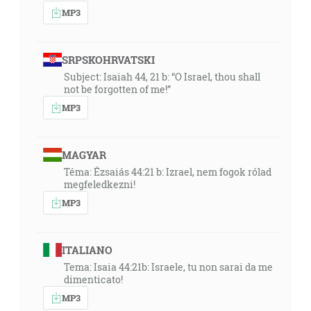
MP3
SRPSKOHRVATSKI
Subject: Isaiah 44, 21 b: “O Israel, thou shall
not be forgotten of me!”
MP3
MAGYAR
Téma: Ézsaiás 44:21 b: Izrael, nem fogok rólad
megfeledkezni!
MP3
ITALIANO
Tema: Isaia 44:21b: Israele, tu non sarai da me
dimenticato!
MP3