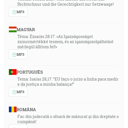
Richtschnur und die Gerechtigkeit zur Setzwaage!
MP3
MAGYAR
Téma: Ézsaiás 28:17: »Az Igazságosságot
zsinormértékké teszem, és az igazságszolgáltatást
mérlegül állítom fel!«
MP3
PORTUGUÊS
Tema: Isaías 28,17: “EU faço o juizo a linha para medir
e da justiça a minha balança!”
MP3
ROMÂNA
Fac din judecată o sfoară de măsurat și din dreptate o
cumpănă!