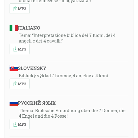
bibliai értelmezése - magyarázata!«
MP3
ITALIANO
Tema: “Interpretazione biblica dei 7 tuoni, dei 4
angeli e dei 4 cavalli!”
MP3
SLOVENSKY
Biblický výklad 7 hromov, 4 anjelov a 4 koní.
MP3
РУССКИЙ ЯЗЫК
Thema: Biblische Einordnung über die 7 Donner, die
4 Engel und die 4 Rosse!
MP3