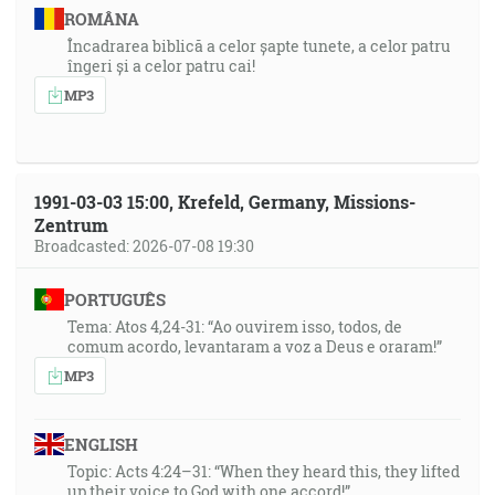
ROMÂNA
Încadrarea biblică a celor șapte tunete, a celor patru
îngeri și a celor patru cai!
MP3
1991-03-03 15:00, Krefeld, Germany, Missions-
Zentrum
Broadcasted: 2026-07-08 19:30
PORTUGUÊS
Tema: Atos 4,24-31: “Ao ouvirem isso, todos, de
comum acordo, levantaram a voz a Deus e oraram!”
MP3
ENGLISH
Topic: Acts 4:24–31: “When they heard this, they lifted
up their voice to God with one accord!”