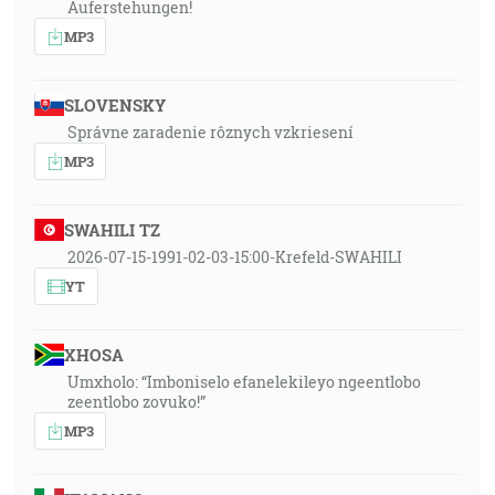
Auferstehungen!
MP3
SLOVENSKY
Správne zaradenie rôznych vzkriesení
MP3
SWAHILI TZ
2026-07-15-1991-02-03-15:00-Krefeld-SWAHILI
YT
XHOSA
Umxholo: “Imboniselo efanelekileyo ngeentlobo
zeentlobo zovuko!”
MP3