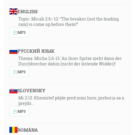
ENGLISH
Topic: Micah 2:6–13: “The breaker (not the leading
ram) is come up before them!”
MP3
РУССКИЙ ЯЗЫК
Thema: Micha 2,6-13: An ihrer Spitze zieht dann der
Durchbrecher dahin (nicht der leitende Widder)!
MP3
SLOVENSKY
Mi 2:13: Kliesniteľ pôjde pred nimi hore; preboria sa a
prejdú…
MP3
ROMÂNA