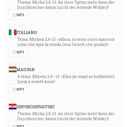
Thema: Micha 2,6-13: An ihrer Spitze zieht dann der
Durchbrecher dahin (nicht der leitende Widder)!
MP3
ITALIANO
Tema: Michea 2,6-13: «Allora, in testa a loro marcerà
colui che apre la strada (non l’ariete che guida)!»
MP3
MAGYAR
A téma: Mikeás 2:6–13: »Élen jár majd az hullámtörő
(nem a vezető kos)«!
MP3
SRPSKOHRVATSKI
Thema: Micha 2,6-13: An ihrer Spitze zieht dann der
Durchbrecher dahin (nicht der leitende Widder)!
MP3