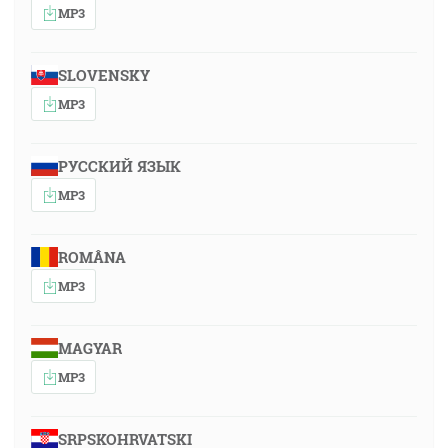
MP3
SLOVENSKY
MP3
РУССКИЙ ЯЗЫК
MP3
ROMÂNA
MP3
MAGYAR
MP3
SRPSKOHRVATSKI