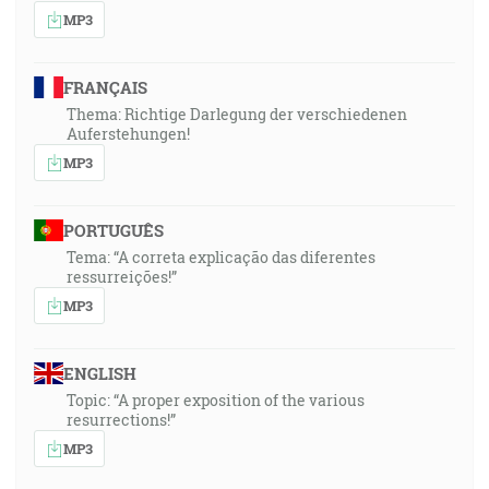
MP3
FRANÇAIS
Thema: Richtige Darlegung der verschiedenen
Auferstehungen!
MP3
PORTUGUÊS
Tema: “A correta explicação das diferentes
ressurreições!”
MP3
ENGLISH
Topic: “A proper exposition of the various
resurrections!”
MP3