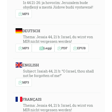
Iz 44:21-26: ja hovorím: Jeruzalem bude
obydlený a mestá Júdove budú vystavené!
MP3
DEUTSCH
Thema: Jesaia 44, 21 b: Israel, du wirst von
MIR nicht vergessen werden!
MP3
Leggi
PDF
EPUB
ENGLISH
Subject: Isaiah 44, 21 b: “O Israel, thou shall
not be forgotten of me!”
MP3
FRANÇAIS
Thema: Jesaia 44, 21 b: Israel, du wirst von
MIR nicht vergessen werden!