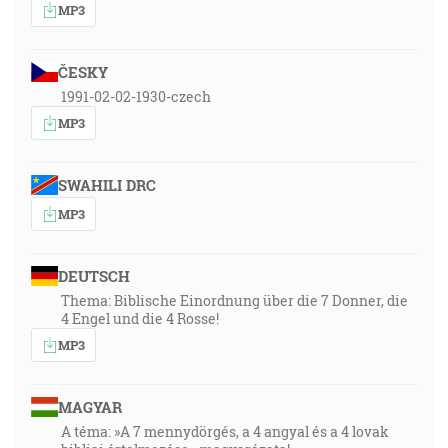
MP3
ČESKY
1991-02-02-1930-czech
MP3
SWAHILI DRC
MP3
DEUTSCH
Thema: Biblische Einordnung über die 7 Donner, die
4 Engel und die 4 Rosse!
MP3
MAGYAR
A téma: »A 7 mennydörgés, a 4 angyal és a 4 lovak