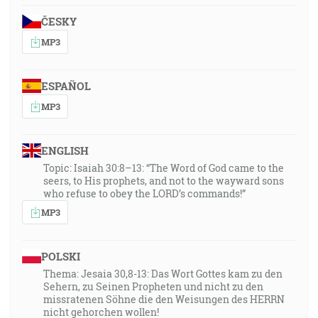
ČESKY
MP3
ESPAÑOL
MP3
ENGLISH
Topic: Isaiah 30:8–13: “The Word of God came to the
seers, to His prophets, and not to the wayward sons
who refuse to obey the LORD’s commands!”
MP3
POLSKI
Thema: Jesaia 30,8-13: Das Wort Gottes kam zu den
Sehern, zu Seinen Propheten und nicht zu den
missratenen Söhne die den Weisungen des HERRN
nicht gehorchen wollen!