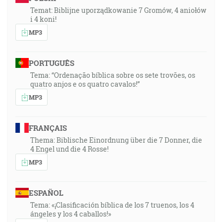
Temat: Biblijne uporządkowanie 7 Gromów, 4 aniołów
i 4 koni!
MP3
PORTUGUÊS
Tema: “Ordenação bíblica sobre os sete trovões, os
quatro anjos e os quatro cavalos!”
MP3
FRANÇAIS
Thema: Biblische Einordnung über die 7 Donner, die
4 Engel und die 4 Rosse!
MP3
ESPAÑOL
Tema: «¡Clasificación bíblica de los 7 truenos, los 4
ángeles y los 4 caballos!»