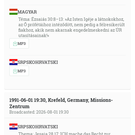
MAGYAR
Téma: Ézsaiás 30:8–13: »Az Isten Igéje a látnokokhoz,
az Ő prófétáihoz intéződött, nem pedig a félresikerült
fiakhoz, akik nem akarnak engedelmeskedni az ÚR
utasításainak!«
MP3
SRPSKOHRVATSKI
MP3
1991-06-01 19:30, Krefeld, Germany, Missions-
Zentrum
Broadcasted: 2026-08-01 19:30
SRPSKOHRVATSKI
Thema: Jesaia 28,17: ICH mache das Recht zur