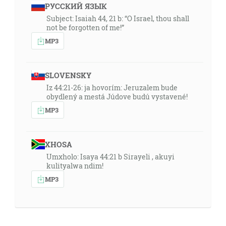
РУССКИЙ ЯЗЫК
Subject: Isaiah 44, 21 b: “O Israel, thou shall
not be forgotten of me!”
MP3
SLOVENSKY
Iz 44:21-26: ja hovorím: Jeruzalem bude
obydlený a mestá Júdove budú vystavené!
MP3
XHOSA
Umxholo: Isaya 44:21 b Sirayeli , akuyi
kulityalwa ndim!
MP3