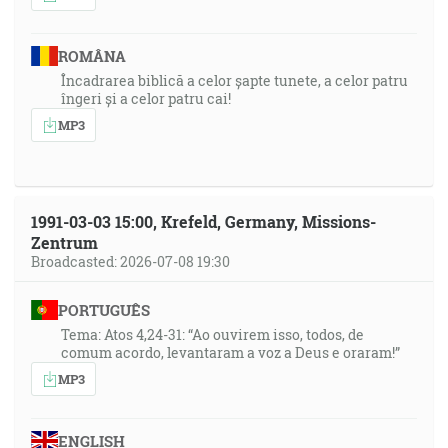
ROMÂNA
Încadrarea biblică a celor șapte tunete, a celor patru
îngeri și a celor patru cai!
MP3
1991-03-03 15:00, Krefeld, Germany, Missions-
Zentrum
Broadcasted: 2026-07-08 19:30
PORTUGUÊS
Tema: Atos 4,24-31: “Ao ouvirem isso, todos, de
comum acordo, levantaram a voz a Deus e oraram!”
MP3
ENGLISH