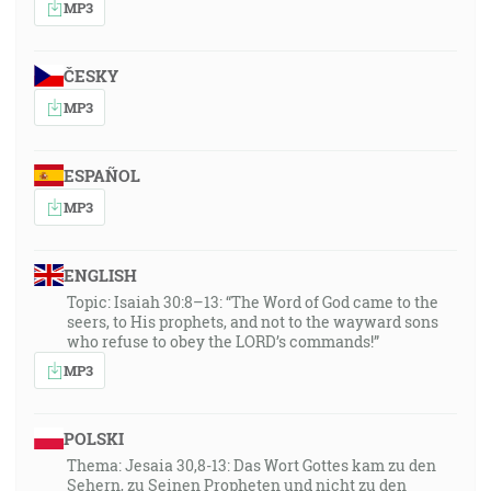
MP3
ČESKY
MP3
ESPAÑOL
MP3
ENGLISH
Topic: Isaiah 30:8–13: “The Word of God came to the
seers, to His prophets, and not to the wayward sons
who refuse to obey the LORD’s commands!”
MP3
POLSKI
Thema: Jesaia 30,8-13: Das Wort Gottes kam zu den
Sehern, zu Seinen Propheten und nicht zu den