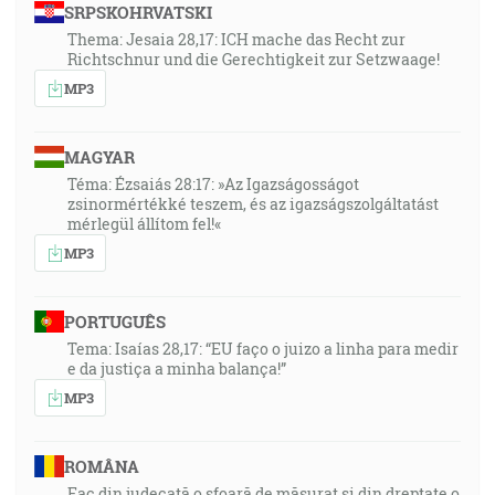
SRPSKOHRVATSKI
Thema: Jesaia 28,17: ICH mache das Recht zur
Richtschnur und die Gerechtigkeit zur Setzwaage!
MP3
MAGYAR
Téma: Ézsaiás 28:17: »Az Igazságosságot
zsinormértékké teszem, és az igazságszolgáltatást
mérlegül állítom fel!«
MP3
PORTUGUÊS
Tema: Isaías 28,17: “EU faço o juizo a linha para medir
e da justiça a minha balança!”
MP3
ROMÂNA
Fac din judecată o sfoară de măsurat și din dreptate o