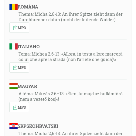
ROMÂNA
Thema: Micha 2,6-13: An ihrer Spitze zieht dann der
Durchbrecher dahin (nicht der leitende Widder)!
MP3
ITALIANO
Tema: Michea 2,6-13: «Allora, in testa a loro marcerà
colui che apre la strada (non l’ariete che guida)!»
MP3
MAGYAR
A téma: Mikeás 2:6–13: »Élen jár majd az hullámtörő
(nem a vezető kos)«!
MP3
SRPSKOHRVATSKI
Thema: Micha 2,6-13: An ihrer Spitze zieht dann der