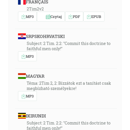
FRANÇAIS
2Tim2v2
MP3
Czytaj
PDF
EPUB
SRPSKOHRVATSKI
Subject: 2 Tim. 2:2: "Commit this doctrine to
faithful men only!"
MP3
MAGYAR
Téma: 2Tim 2, 2: Bízzátok ezt a tanítást csak
megbízható személyekre!
MP3
IKIRUNDI
Subject: 2 Tim. 2:2: "Commit this doctrine to
faithful men only!"