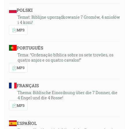
POLSKI
Temat: Biblijne uporządkowanie 7 Gromów, 4 aniołów
i 4 koni!
MP3
PORTUGUÊS
Tema: “Ordenação bíblica sobre os sete trovões, os
quatro anjos e os quatro cavalos!”
MP3
FRANÇAIS
Thema: Biblische Einordnung über die 7 Donner, die
4 Engel und die 4 Rosse!
MP3
ESPAÑOL