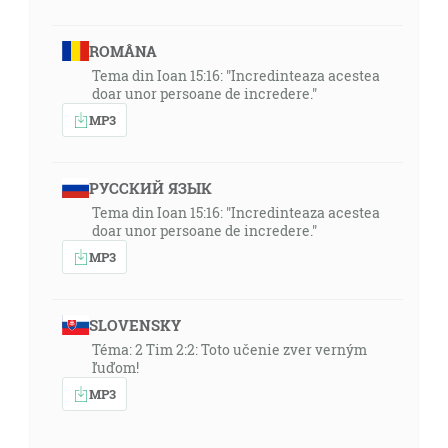
ROMÂNA
Tema din Ioan 15:16: "Incredinteaza acestea
doar unor persoane de incredere."
MP3
РУССКИЙ ЯЗЫК
Tema din Ioan 15:16: "Incredinteaza acestea
doar unor persoane de incredere."
MP3
SLOVENSKY
Téma: 2 Tim 2:2: Toto učenie zver verným
ľuďom!
MP3