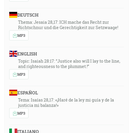
DEUTSCH
Thema: Jesaia 28,17: ICH mache das Recht zur
Richtschnur und die Gerechtigkeit zur Setzwaage!
MP3
ENGLISH
Topic: Isaiah 28:17: “Justice also will I lay to the line,
and righteousness to the plummet.!”
MP3
ESPAÑOL
Tema: Isaías 28,17: «¡Haré de la ley mi guía y de la
justicia mi balanza!»
MP3
ITALIANO