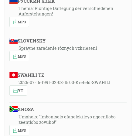
РУССКИЙ ЯЗЫК
Thema: Richtige Darlegung der verschiedenen
Auferstehungen!
MP3
SLOVENSKY
Správne zaradenie rôznych vzkriesení
MP3
SWAHILI TZ
2026-07-15-1991-02-03-15:00-Krefeld-SWAHILI
YT
XHOSA
Umxholo: “Imboniselo efanelekileyo ngeentlobo
zeentlobo zovuko!”
MP3