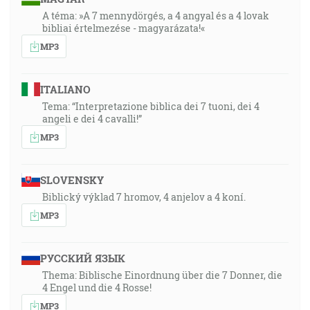
A téma: »A 7 mennydörgés, a 4 angyal és a 4 lovak
bibliai értelmezése - magyarázata!«
MP3
ITALIANO
Tema: “Interpretazione biblica dei 7 tuoni, dei 4
angeli e dei 4 cavalli!”
MP3
SLOVENSKY
Biblický výklad 7 hromov, 4 anjelov a 4 koní.
MP3
РУССКИЙ ЯЗЫК
Thema: Biblische Einordnung über die 7 Donner, die
4 Engel und die 4 Rosse!
MP3