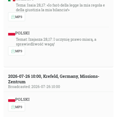
Tema: Isaia 28,17: «Io farò della legge la mia regola e
della giustizia la mia bilancia!»
MP3
POLSKI
Temat: Izajasza 28,17: I uczynię prawo miarą, a
sprawiedliwość wagą!
MP3
2026-07-26 10:00, Krefeld, Germany, Missions-
Zentrum
Broadcasted: 2026-07-26 10:00
POLSKI
MP3