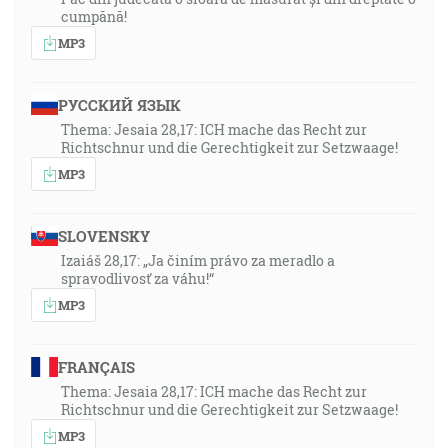
cumpănă!
MP3
РУССКИЙ ЯЗЫК
Thema: Jesaia 28,17: ICH mache das Recht zur
Richtschnur und die Gerechtigkeit zur Setzwaage!
MP3
SLOVENSKY
Izaiáš 28,17: „Ja činím právo za meradlo a
spravodlivosť za váhu!“
MP3
FRANÇAIS
Thema: Jesaia 28,17: ICH mache das Recht zur
Richtschnur und die Gerechtigkeit zur Setzwaage!
MP3