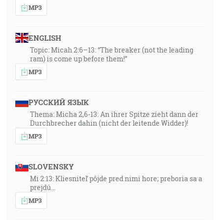
MP3
ENGLISH
Topic: Micah 2:6–13: “The breaker (not the leading
ram) is come up before them!”
MP3
РУССКИЙ ЯЗЫК
Thema: Micha 2,6-13: An ihrer Spitze zieht dann der
Durchbrecher dahin (nicht der leitende Widder)!
MP3
SLOVENSKY
Mi 2:13: Kliesniteľ pôjde pred nimi hore; preboria sa a
prejdú…
MP3