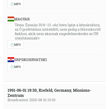
MP3
MAGYAR
Téma: Ézsaiás 30:8–13: »Az Isten Igéje a látnokokhoz,
az Ő prófétáihoz intéződött, nem pedig a félresikerült
fiakhoz, akik nem akarnak engedelmeskedni az ÚR
utasításainak!«
MP3
SRPSKOHRVATSKI
MP3
1991-06-01 19:30, Krefeld, Germany, Missions-
Zentrum
Broadcasted: 2026-08-01 19:30