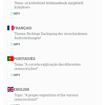
Téma: »A különböző feltámadások megfelelő
kifejtése!«
MP3
FRANÇAIS
Thema: Richtige Darlegung der verschiedenen
Auferstehungen!
MP3
PORTUGUÊS
Tema: “A correta explicação das diferentes
ressurreições!”
MP3
ENGLISH
Topic: “A proper exposition of the various
resurrections!”