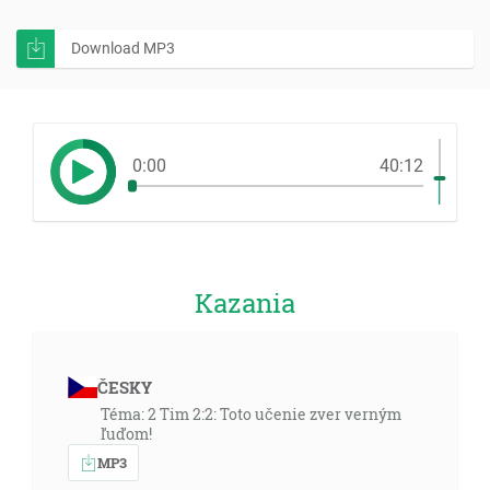
Download MP3
0:00
40:12
Kazania
ČESKY
Téma: 2 Tim 2:2: Toto učenie zver verným
ľuďom!
MP3