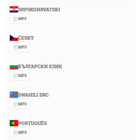
SRPSKOHRVATSKI
MP3
ČESKY
MP3
БЪЛГАРСКИ ЕЗИК
MP3
SWAHILI DRC
MP3
PORTUGUÊS
MP3