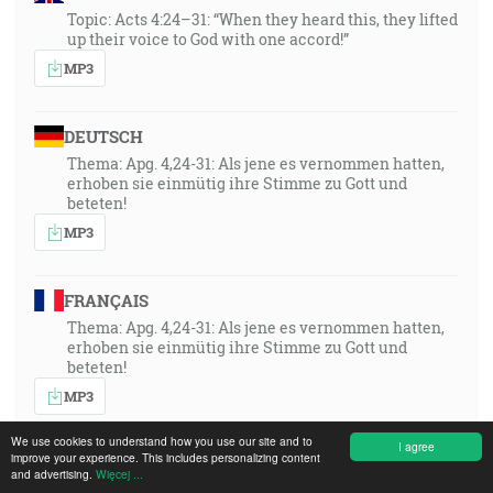
Topic: Acts 4:24–31: “When they heard this, they lifted
up their voice to God with one accord!”
MP3
DEUTSCH
Thema: Apg. 4,24-31: Als jene es vernommen hatten,
erhoben sie einmütig ihre Stimme zu Gott und
beteten!
MP3
FRANÇAIS
Thema: Apg. 4,24-31: Als jene es vernommen hatten,
erhoben sie einmütig ihre Stimme zu Gott und
beteten!
MP3
We use cookies to understand how you use our site and to
I agree
improve your experience. This includes personalizing content
POLSKI
and advertising.
Więcej ...
Thema: Apg. 4,24-31: Als jene es vernommen hatten,