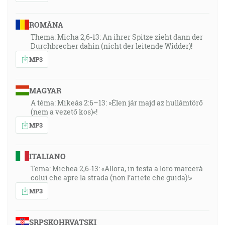
ROMÂNA
Thema: Micha 2,6-13: An ihrer Spitze zieht dann der
Durchbrecher dahin (nicht der leitende Widder)!
MP3
MAGYAR
A téma: Mikeás 2:6–13: »Élen jár majd az hullámtörő
(nem a vezető kos)«!
MP3
ITALIANO
Tema: Michea 2,6-13: «Allora, in testa a loro marcerà
colui che apre la strada (non l’ariete che guida)!»
MP3
SRPSKOHRVATSKI