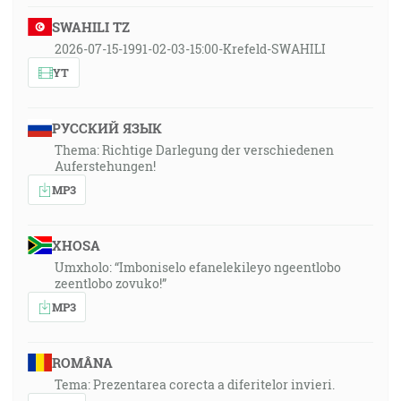
SWAHILI TZ
2026-07-15-1991-02-03-15:00-Krefeld-SWAHILI
YT
РУССКИЙ ЯЗЫК
Thema: Richtige Darlegung der verschiedenen
Auferstehungen!
MP3
XHOSA
Umxholo: “Imboniselo efanelekileyo ngeentlobo
zeentlobo zovuko!”
MP3
ROMÂNA
Tema: Prezentarea corecta a diferitelor invieri.