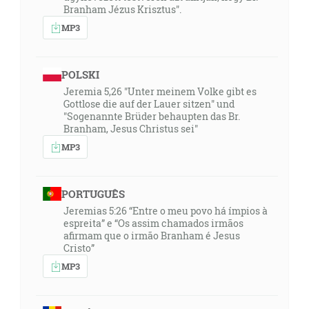
Branham Jézus Krisztus".
MP3
POLSKI
Jeremia 5,26 "Unter meinem Volke gibt es
Gottlose die auf der Lauer sitzen" und
"Sogenannte Brüder behaupten das Br.
Branham, Jesus Christus sei"
MP3
PORTUGUÊS
Jeremias 5:26 “Entre o meu povo há ímpios à
espreita” e “Os assim chamados irmãos
afirmam que o irmão Branham é Jesus
Cristo”
MP3