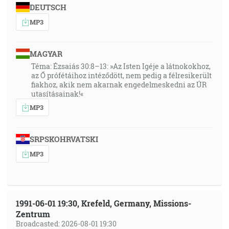
DEUTSCH
MP3
MAGYAR
Téma: Ézsaiás 30:8–13: »Az Isten Igéje a látnokokhoz,
az Ő prófétáihoz intéződött, nem pedig a félresikerült
fiakhoz, akik nem akarnak engedelmeskedni az ÚR
utasításainak!«
MP3
SRPSKOHRVATSKI
MP3
1991-06-01 19:30, Krefeld, Germany, Missions-
Zentrum
Broadcasted: 2026-08-01 19:30