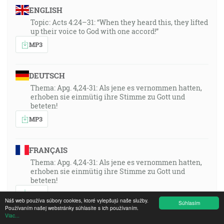
ENGLISH
Topic: Acts 4:24–31: “When they heard this, they lifted
up their voice to God with one accord!”
MP3
DEUTSCH
Thema: Apg. 4,24-31: Als jene es vernommen hatten,
erhoben sie einmütig ihre Stimme zu Gott und
beteten!
MP3
FRANÇAIS
Thema: Apg. 4,24-31: Als jene es vernommen hatten,
erhoben sie einmütig ihre Stimme zu Gott und
beteten!
MP3
Náš web používa súbory cookies, ktoré vylepšujú naše služby.
Súhlasím
Používaním našej webstránky súhlasíte s ich používaním.
Viac...