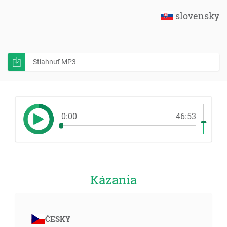
slovensky
Stiahnuť MP3
0:00
46:53
Kázania
ČESKY