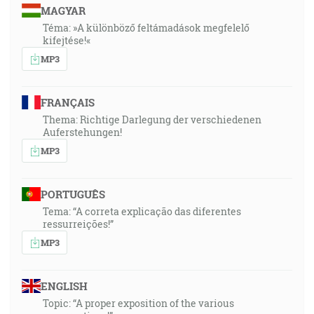
MAGYAR
Téma: »A különböző feltámadások megfelelő
kifejtése!«
MP3
FRANÇAIS
Thema: Richtige Darlegung der verschiedenen
Auferstehungen!
MP3
PORTUGUÊS
Tema: “A correta explicação das diferentes
ressurreições!”
MP3
ENGLISH
Topic: “A proper exposition of the various