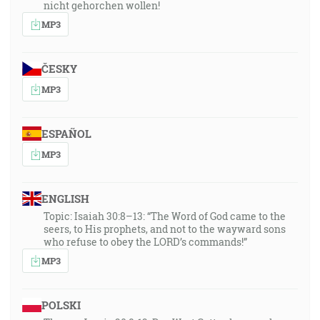
nicht gehorchen wollen!
MP3
ČESKY
MP3
ESPAÑOL
MP3
ENGLISH
Topic: Isaiah 30:8–13: “The Word of God came to the
seers, to His prophets, and not to the wayward sons
who refuse to obey the LORD’s commands!”
MP3
POLSKI