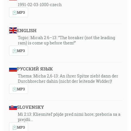
1991-02-03-1000-czech
MP3
ENGLISH
Topic: Micah 2:6–13: “The breaker (not the leading
ram) is come up before them!”
MP3
РУССКИЙ ЯЗЫК
Thema: Micha 2,6-13: An ihrer Spitze zieht dann der
Durchbrecher dahin (nicht der leitende Widder)!
MP3
SLOVENSKY
Mi 2:13: Kliesniteľ pôjde pred nimi hore; preboria sa a
prejdú…
MP3