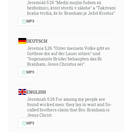
Jeremiáš 5:26 "Medzi mojím ľudom sú
bezbožníci, ktorí strežú v zálohe" a "Takzvaní
bratia tvrdia, že br. Branham je Ježiš Kristus"
MP3
DEUTSCH
Jeremia 5,26 "Unter meinem Volke gibt es
Gottlose die auf der Lauer sitzen" und
"Sogenannte Brüder behaupten das Br.
Branham, Jesus Christus sei"
MP3
ENGLISH
Jeremiah 5:26 For among my people are
found wicked men: they lay in wait and So-
called brothers claim that Bro. Branham is
Jesus Christ.
MP3