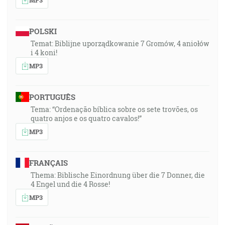
POLSKI
Temat: Biblijne uporządkowanie 7 Gromów, 4 aniołów
i 4 koni!
MP3
PORTUGUÊS
Tema: “Ordenação bíblica sobre os sete trovões, os
quatro anjos e os quatro cavalos!”
MP3
FRANÇAIS
Thema: Biblische Einordnung über die 7 Donner, die
4 Engel und die 4 Rosse!
MP3