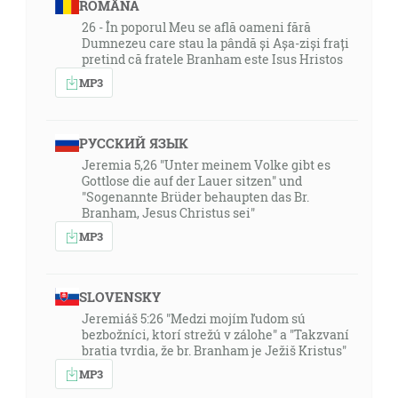
ROMÂNA
26 - În poporul Meu se află oameni fără
Dumnezeu care stau la pândă și Așa-ziși frați
pretind că fratele Branham este Isus Hristos
MP3
РУССКИЙ ЯЗЫК
Jeremia 5,26 "Unter meinem Volke gibt es
Gottlose die auf der Lauer sitzen" und
"Sogenannte Brüder behaupten das Br.
Branham, Jesus Christus sei"
MP3
SLOVENSKY
Jeremiáš 5:26 "Medzi mojím ľudom sú
bezbožníci, ktorí strežú v zálohe" a "Takzvaní
bratia tvrdia, že br. Branham je Ježiš Kristus"
MP3