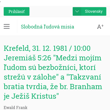
'
Prihlásiť
Slovensky
A
+
Slobodná ľudová misia
Krefeld, 31. 12. 1981 / 10:00
Jeremiáš 5:26 "Medzi mojím
ľudom sú bezbožníci, ktorí
strežú v zálohe" a "Takzvaní
bratia tvrdia, že br. Branham
je Ježiš Kristus"
Ewald Frank