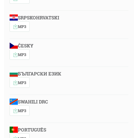
SRPSKOHRVATSKI
MP3
ČESKY
MP3
БЪЛГАРСКИ ЕЗИК
MP3
SWAHILI DRC
MP3
PORTUGUÊS