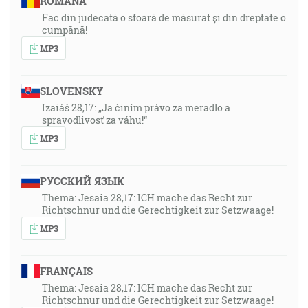
ROMÂNA
Fac din judecată o sfoară de măsurat și din dreptate o
cumpănă!
MP3
SLOVENSKY
Izaiáš 28,17: „Ja činím právo za meradlo a
spravodlivosť za váhu!“
MP3
РУССКИЙ ЯЗЫК
Thema: Jesaia 28,17: ICH mache das Recht zur
Richtschnur und die Gerechtigkeit zur Setzwaage!
MP3
FRANÇAIS
Thema: Jesaia 28,17: ICH mache das Recht zur
Richtschnur und die Gerechtigkeit zur Setzwaage!