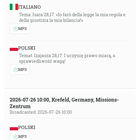
ITALIANO
Tema: Isaia 28,17: «Io farò della legge la mia regola e
della giustizia la mia bilancia!»
MP3
POLSKI
Temat: Izajasza 28,17: I uczynię prawo miarą, a
sprawiedliwość wagą!
MP3
2026-07-26 10:00, Krefeld, Germany, Missions-
Zentrum
Broadcasted: 2026-07-26 10:00
POLSKI
MP3