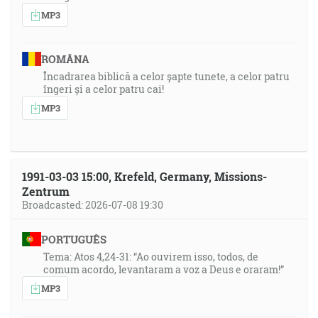
MP3
ROMÂNA
Încadrarea biblică a celor șapte tunete, a celor patru
îngeri și a celor patru cai!
MP3
1991-03-03 15:00, Krefeld, Germany, Missions-
Zentrum
Broadcasted: 2026-07-08 19:30
PORTUGUÊS
Tema: Atos 4,24-31: “Ao ouvirem isso, todos, de
comum acordo, levantaram a voz a Deus e oraram!”
MP3