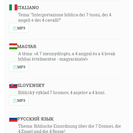
ITALIANO
Tema: “Interpretazione biblica dei 7 tuoni, dei 4
angeli e dei 4 cavalli!”
MP3
MAGYAR
A téma: »A 7 mennydörgés, a 4 angyal és a 4 lovak
bibliai értelmezése - magyarázata!«
MP3
SLOVENSKY
Biblický výklad 7 hromov, 4 anjelov a 4 koní.
MP3
РУССКИЙ ЯЗЫК
Thema: Biblische Einordnung über die 7 Donner, die
4 Engel und die 4 Rosse!