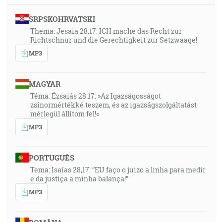
SRPSKOHRVATSKI
Thema: Jesaia 28,17: ICH mache das Recht zur
Richtschnur und die Gerechtigkeit zur Setzwaage!
MP3
MAGYAR
Téma: Ézsaiás 28:17: »Az Igazságosságot
zsinormértékké teszem, és az igazságszolgáltatást
mérlegül állítom fel!«
MP3
PORTUGUÊS
Tema: Isaías 28,17: “EU faço o juizo a linha para medir
e da justiça a minha balança!”
MP3