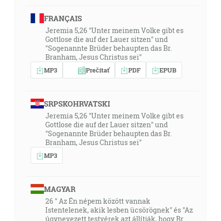
FRANÇAIS
Jeremia 5,26 "Unter meinem Volke gibt es
Gottlose die auf der Lauer sitzen" und
"Sogenannte Brüder behaupten das Br.
Branham, Jesus Christus sei"
MP3
Prečítať
PDF
EPUB
SRPSKOHRVATSKI
Jeremia 5,26 "Unter meinem Volke gibt es
Gottlose die auf der Lauer sitzen" und
"Sogenannte Brüder behaupten das Br.
Branham, Jesus Christus sei"
MP3
MAGYAR
26 " Az Én népem között vannak
Istentelenek, akik lesben ücsörögnek" és "Az
úgynevezett testvérek azt állítják, hogy Br.