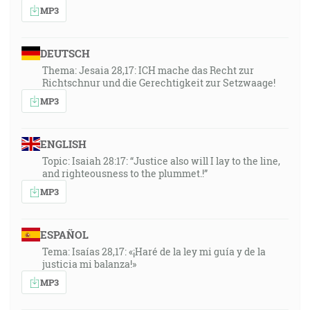
MP3
DEUTSCH
Thema: Jesaia 28,17: ICH mache das Recht zur
Richtschnur und die Gerechtigkeit zur Setzwaage!
MP3
ENGLISH
Topic: Isaiah 28:17: “Justice also will I lay to the line,
and righteousness to the plummet.!”
MP3
ESPAÑOL
Tema: Isaías 28,17: «¡Haré de la ley mi guía y de la
justicia mi balanza!»
MP3