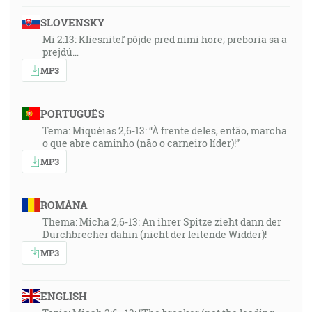
SLOVENSKY
Mi 2:13: Kliesniteľ pôjde pred nimi hore; preboria sa a
prejdú…
MP3
PORTUGUÊS
Tema: Miquéias 2,6-13: “À frente deles, então, marcha
o que abre caminho (não o carneiro líder)!”
MP3
ROMÂNA
Thema: Micha 2,6-13: An ihrer Spitze zieht dann der
Durchbrecher dahin (nicht der leitende Widder)!
MP3
ENGLISH