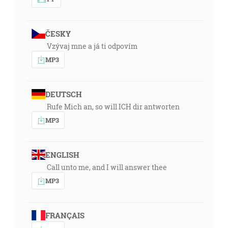
ČESKY
Vzývaj mne a já ti odpovím
MP3
DEUTSCH
Rufe Mich an, so will ICH dir antworten
MP3
ENGLISH
Call unto me, and I will answer thee
MP3
FRANÇAIS