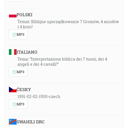
POLSKI
Temat: Biblijne uporządkowanie 7 Gromów, 4 aniołów
i 4 koni!
MP3
ITALIANO
Tema: “Interpretazione biblica dei 7 tuoni, dei 4
angeli e dei 4 cavalli!”
MP3
ČESKY
1991-02-02-1930-czech
MP3
SWAHILI DRC