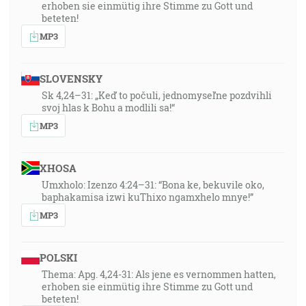
erhoben sie einmütig ihre Stimme zu Gott und
beteten!
MP3
SLOVENSKY
Sk 4,24–31: „Keď to počuli, jednomyseľne pozdvihli
svoj hlas k Bohu a modlili sa!“
MP3
XHOSA
Umxholo: Izenzo 4:24–31: “Bona ke, bekuvile oko,
baphakamisa izwi kuThixo ngamxhelo mnye!”
MP3
POLSKI
Thema: Apg. 4,24-31: Als jene es vernommen hatten,
erhoben sie einmütig ihre Stimme zu Gott und
beteten!