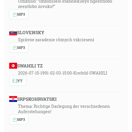
Umxholo: “Imboniselo efanelekileyo ngeentlobo
zeentlobo zovuko!”
MP3
SLOVENSKY
Správne zaradenie rôznych vzkriesení
MP3
SWAHILI TZ
2026-07-15-1991-02-03-15:00-Krefeld-SWAHILI
YT
SRPSKOHRVATSKI
Thema: Richtige Darlegung der verschiedenen
Auferstehungen!
MP3