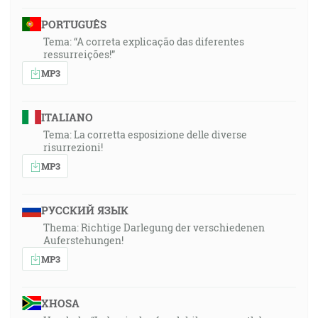
PORTUGUÊS
Tema: “A correta explicação das diferentes
ressurreições!”
MP3
ITALIANO
Tema: La corretta esposizione delle diverse
risurrezioni!
MP3
РУССКИЙ ЯЗЫК
Thema: Richtige Darlegung der verschiedenen
Auferstehungen!
MP3
XHOSA