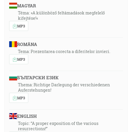
MAGYAR
Téma: »A különböző feltámadások megfelelő
kifejtése!«
MP3
ROMÂNA
Tema: Prezentarea corecta a diferitelor invieri.
MP3
БЪЛГАРСКИ ЕЗИК
Thema: Richtige Darlegung der verschiedenen
Auferstehungen!
MP3
ENGLISH
Topic: “A proper exposition of the various
resurrections!”