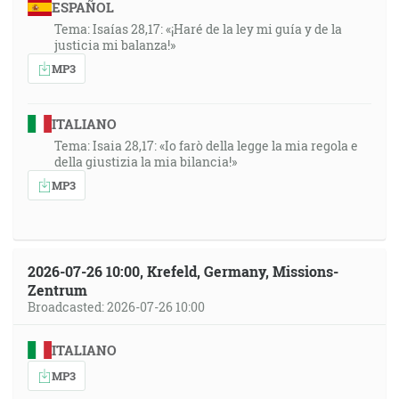
ESPAÑOL
Tema: Isaías 28,17: «¡Haré de la ley mi guía y de la
justicia mi balanza!»
MP3
ITALIANO
Tema: Isaia 28,17: «Io farò della legge la mia regola e
della giustizia la mia bilancia!»
MP3
2026-07-26 10:00, Krefeld, Germany, Missions-
Zentrum
Broadcasted: 2026-07-26 10:00
ITALIANO
MP3