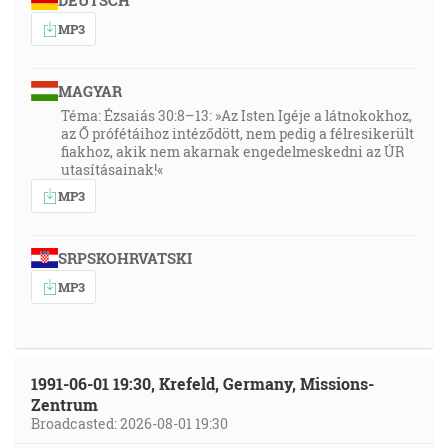
DEUTSCH
MP3
MAGYAR
Téma: Ézsaiás 30:8–13: »Az Isten Igéje a látnokokhoz,
az Ő prófétáihoz intéződött, nem pedig a félresikerült
fiakhoz, akik nem akarnak engedelmeskedni az ÚR
utasításainak!«
MP3
SRPSKOHRVATSKI
MP3
1991-06-01 19:30, Krefeld, Germany, Missions-
Zentrum
Broadcasted: 2026-08-01 19:30