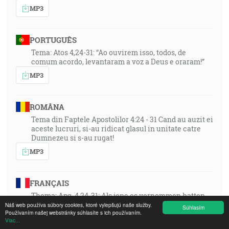
MP3
PORTUGUÊS
Tema: Atos 4,24-31: “Ao ouvirem isso, todos, de
comum acordo, levantaram a voz a Deus e oraram!”
MP3
ROMÂNA
Tema din Faptele Apostolilor 4:24 - 31 Cand au auzit ei
aceste lucruri, si-au ridicat glasul in unitate catre
Dumnezeu si s-au rugat!
MP3
FRANÇAIS
Thema: Apg. 4,24-31: Als jene es vernommen hatten,
erhoben sie einmütig ihre Stimme zu Gott und
Náš web používa súbory cookies, ktoré vylepšujú naše služby.
Súhlasím
Používaním našej webstránky súhlasíte s ich používaním.
beteten!
Viac...
MP3