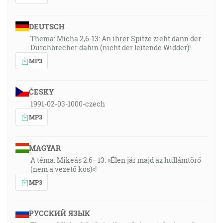
DEUTSCH
Thema: Micha 2,6-13: An ihrer Spitze zieht dann der
Durchbrecher dahin (nicht der leitende Widder)!
MP3
ČESKY
1991-02-03-1000-czech
MP3
MAGYAR
A téma: Mikeás 2:6–13: »Élen jár majd az hullámtörő
(nem a vezető kos)«!
MP3
РУССКИЙ ЯЗЫК