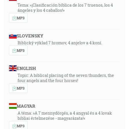
Tema: «¡Clasificación bíblica de los 7 truenos, los 4
ángeles y los 4 caballos!»
MP3
SLOVENSKY
Biblický výklad 7 hromov, 4 anjelov a 4 koní.
MP3
ENGLISH
Topic: A biblical placing of the seven thunders, the
four angels and the four horses!
MP3
MAGYAR
A téma: »A 7 mennydörgés, a 4 angyal és a 4 lovak
bibliai értelmezése - magyarázata!«
MP3