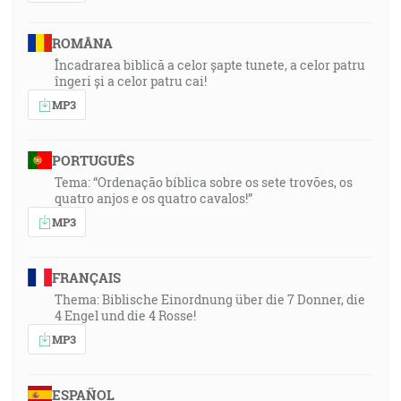
ROMÂNA
Încadrarea biblică a celor șapte tunete, a celor patru
îngeri și a celor patru cai!
MP3
PORTUGUÊS
Tema: “Ordenação bíblica sobre os sete trovões, os
quatro anjos e os quatro cavalos!”
MP3
FRANÇAIS
Thema: Biblische Einordnung über die 7 Donner, die
4 Engel und die 4 Rosse!
MP3
ESPAÑOL