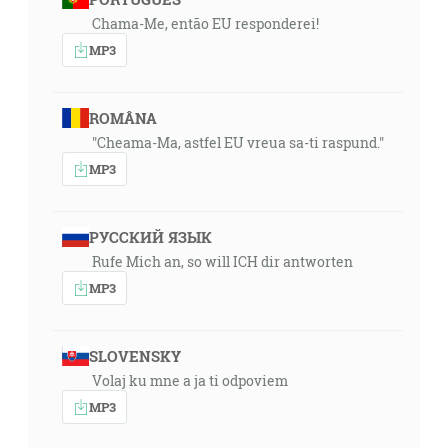
Chama-Me, então EU responderei!
MP3
ROMÂNA
"Cheama-Ma, astfel EU vreua sa-ti raspund."
MP3
РУССКИЙ ЯЗЫК
Rufe Mich an, so will ICH dir antworten
MP3
SLOVENSKY
Volaj ku mne a ja ti odpoviem
MP3