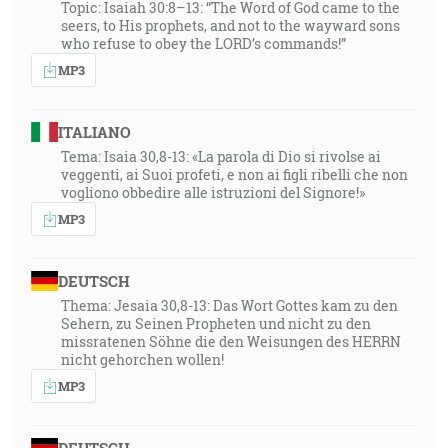
Topic: Isaiah 30:8–13: “The Word of God came to the
seers, to His prophets, and not to the wayward sons
who refuse to obey the LORD’s commands!”
MP3
ITALIANO
Tema: Isaia 30,8-13: «La parola di Dio si rivolse ai
veggenti, ai Suoi profeti, e non ai figli ribelli che non
vogliono obbedire alle istruzioni del Signore!»
MP3
DEUTSCH
Thema: Jesaia 30,8-13: Das Wort Gottes kam zu den
Sehern, zu Seinen Propheten und nicht zu den
missratenen Söhne die den Weisungen des HERRN
nicht gehorchen wollen!
MP3