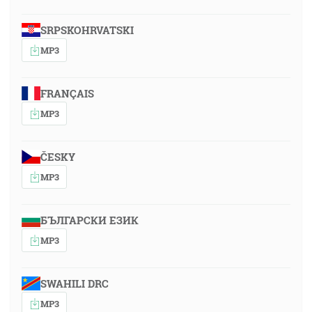
SRPSKOHRVATSKI
MP3
FRANÇAIS
MP3
ČESKY
MP3
БЪЛГАРСКИ ЕЗИК
MP3
SWAHILI DRC
MP3