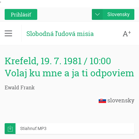
'
Prihlásiť
Slovensky
A
+
Slobodná ľudová misia
Krefeld, 19. 7. 1981 / 10:00
Volaj ku mne a ja ti odpoviem
Ewald Frank
slovensky
Stiahnuť MP3