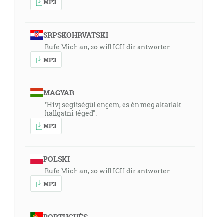
MP3
SRPSKOHRVATSKI
Rufe Mich an, so will ICH dir antworten
MP3
MAGYAR
"Hívj segítségül engem, és én meg akarlak
hallgatni téged".
MP3
POLSKI
Rufe Mich an, so will ICH dir antworten
MP3
PORTUGUÊS