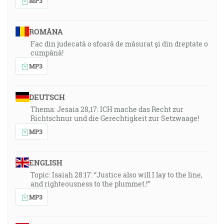
MP3
ROMÂNA
Fac din judecată o sfoară de măsurat și din dreptate o
cumpănă!
MP3
DEUTSCH
Thema: Jesaia 28,17: ICH mache das Recht zur
Richtschnur und die Gerechtigkeit zur Setzwaage!
MP3
ENGLISH
Topic: Isaiah 28:17: “Justice also will I lay to the line,
and righteousness to the plummet.!”
MP3