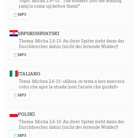
Topic: Micah 2:6–13: “The breaker (not the leading
ram) is come up before them!”
MP3
SRPSKOHRVATSKI
Thema: Micha 2,6-13: An ihrer Spitze zieht dann der
Durchbrecher dahin (nicht der leitende Widder)!
MP3
ITALIANO
Tema: Michea 2,6-13: «Allora, in testa a loro marcerà
colui che apre la strada (non l’ariete che guida)!»
MP3
POLSKI
Thema: Micha 2,6-13: An ihrer Spitze zieht dann der
Durchbrecher dahin (nicht der leitende Widder)!
MP3