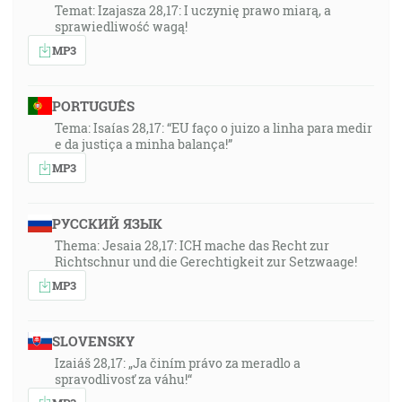
Temat: Izajasza 28,17: I uczynię prawo miarą, a
sprawiedliwość wagą!
MP3
PORTUGUÊS
Tema: Isaías 28,17: “EU faço o juizo a linha para medir
e da justiça a minha balança!”
MP3
РУССКИЙ ЯЗЫК
Thema: Jesaia 28,17: ICH mache das Recht zur
Richtschnur und die Gerechtigkeit zur Setzwaage!
MP3
SLOVENSKY
Izaiáš 28,17: „Ja činím právo za meradlo a
spravodlivosť za váhu!“