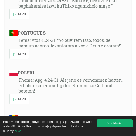
Umxholo: Izenzo 4:24–31: “Bona ke, bekuvile oko,
baphakamisa izwi kuThixo ngamxhelo mnye!”
MP3
PORTUGUÊS
Tema: Atos 4,24-31: “Ao ouvirem isso, todos, de
comum acordo, levantaram a voz a Deus e oraram!”
MP3
POLSKI
Thema: Apg. 4,24-31: Als jene es vernommen hatten,
erhoben sie einmütig ihre Stimme zu Gott und
beteten!
MP3
ROMÂNA
Používáme cookies, abychom pochopili, jak používáte náš web
Souhlasím
Tema din Faptele Apostolilor 4:24 - 31 Cand au auzit ei
a zlepšili váš zážitek. To zahrnuje přizpůsobení obsahu a
aceste lucruri, si-au ridicat glasul in unitate catre
reklamy.
Více...