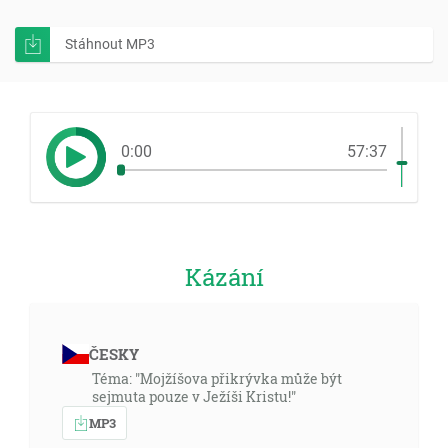
Stáhnout MP3
0:00
57:37
Kázání
ČESKY
Téma: "Mojžíšova přikrývka může být
sejmuta pouze v Ježíši Kristu!"
MP3