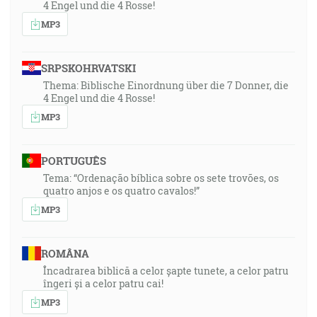
4 Engel und die 4 Rosse!
MP3
SRPSKOHRVATSKI
Thema: Biblische Einordnung über die 7 Donner, die
4 Engel und die 4 Rosse!
MP3
PORTUGUÊS
Tema: “Ordenação bíblica sobre os sete trovões, os
quatro anjos e os quatro cavalos!”
MP3
ROMÂNA
Încadrarea biblică a celor șapte tunete, a celor patru
îngeri și a celor patru cai!
MP3