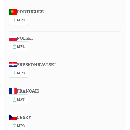
PORTUGUÊS
MP3
POLSKI
MP3
SRPSKOHRVATSKI
MP3
FRANÇAIS
MP3
ČESKY
MP3