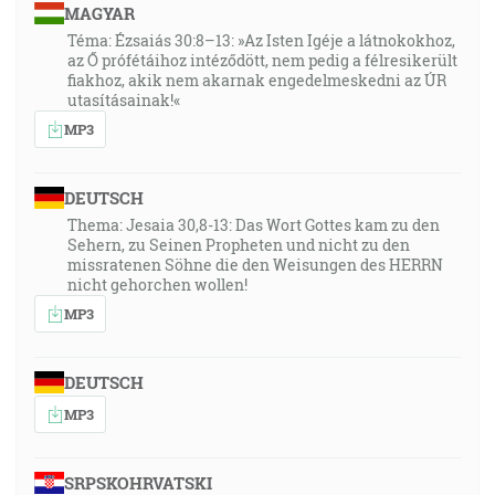
MAGYAR
Téma: Ézsaiás 30:8–13: »Az Isten Igéje a látnokokhoz,
az Ő prófétáihoz intéződött, nem pedig a félresikerült
fiakhoz, akik nem akarnak engedelmeskedni az ÚR
utasításainak!«
MP3
DEUTSCH
Thema: Jesaia 30,8-13: Das Wort Gottes kam zu den
Sehern, zu Seinen Propheten und nicht zu den
missratenen Söhne die den Weisungen des HERRN
nicht gehorchen wollen!
MP3
DEUTSCH
MP3
SRPSKOHRVATSKI