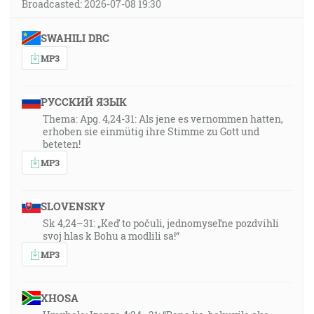
Broadcasted: 2026-07-08 19:30
SWAHILI DRC
MP3
РУССКИЙ ЯЗЫК
Thema: Apg. 4,24-31: Als jene es vernommen hatten,
erhoben sie einmütig ihre Stimme zu Gott und
beteten!
MP3
SLOVENSKY
Sk 4,24–31: „Keď to počuli, jednomyseľne pozdvihli
svoj hlas k Bohu a modlili sa!“
MP3
XHOSA