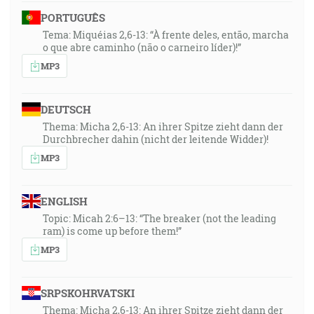
PORTUGUÊS
Tema: Miquéias 2,6-13: “À frente deles, então, marcha
o que abre caminho (não o carneiro líder)!”
MP3
DEUTSCH
Thema: Micha 2,6-13: An ihrer Spitze zieht dann der
Durchbrecher dahin (nicht der leitende Widder)!
MP3
ENGLISH
Topic: Micah 2:6–13: “The breaker (not the leading
ram) is come up before them!”
MP3
SRPSKOHRVATSKI
Thema: Micha 2,6-13: An ihrer Spitze zieht dann der