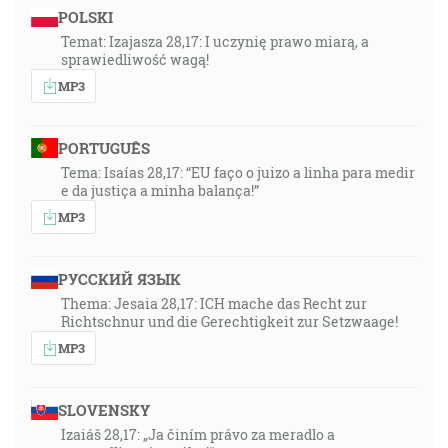
POLSKI
Temat: Izajasza 28,17: I uczynię prawo miarą, a
sprawiedliwość wagą!
MP3
PORTUGUÊS
Tema: Isaías 28,17: “EU faço o juizo a linha para medir
e da justiça a minha balança!”
MP3
РУССКИЙ ЯЗЫК
Thema: Jesaia 28,17: ICH mache das Recht zur
Richtschnur und die Gerechtigkeit zur Setzwaage!
MP3
SLOVENSKY
Izaiáš 28,17: „Ja činím právo za meradlo a