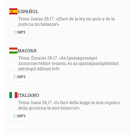
ESPAÑOL
Tema: Isaías 28,17: «¡Haré de la ley mi guía y de la
justicia mi balanza!»
MP3
MAGYAR
Téma: Ézsaiás 28:17: »Az Igazságosságot
zsinormértékké teszem, és az igazságszolgáltatást
mérlegül állítom fel!«
MP3
ITALIANO
Tema: Isaia 28,17: «Io farò della legge la mia regola e
della giustizia la mia bilancia!»
MP3