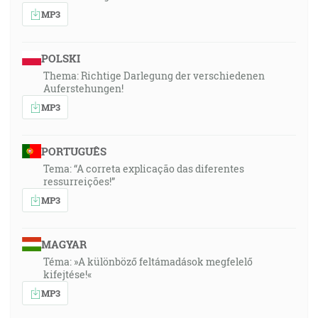
MP3
POLSKI
Thema: Richtige Darlegung der verschiedenen
Auferstehungen!
MP3
PORTUGUÊS
Tema: “A correta explicação das diferentes
ressurreições!”
MP3
MAGYAR
Téma: »A különböző feltámadások megfelelő
kifejtése!«
MP3