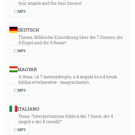
four angels and the four horses!
MP3
DEUTSCH
Thema: Biblische Einordnung über die 7 Donner, die
4 Engel und die 4 Rosse!
MP3
MAGYAR
A téma: »A 7 mennydörgés, a 4 angyal és a 4 lovak
bibliai értelmezése - magyarázata!«
MP3
ITALIANO
Tema: “Interpretazione biblica dei 7 tuoni, dei 4
angeli e dei 4 cavalli!”
MP3