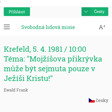
'
Přihlásit
Česky
A
+
Svobodná lidová misie
Krefeld, 5. 4. 1981 / 10:00
Téma: "Mojžíšova přikrývka
může být sejmuta pouze v
Ježíši Kristu!"
Ewald Frank
česky