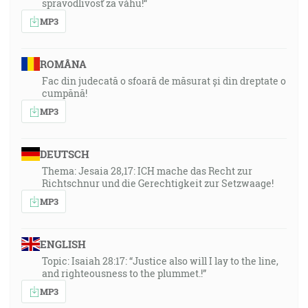
spravodlivosť za váhu!“
MP3
ROMÂNA
Fac din judecată o sfoară de măsurat și din dreptate o
cumpănă!
MP3
DEUTSCH
Thema: Jesaia 28,17: ICH mache das Recht zur
Richtschnur und die Gerechtigkeit zur Setzwaage!
MP3
ENGLISH
Topic: Isaiah 28:17: “Justice also will I lay to the line,
and righteousness to the plummet.!”
MP3