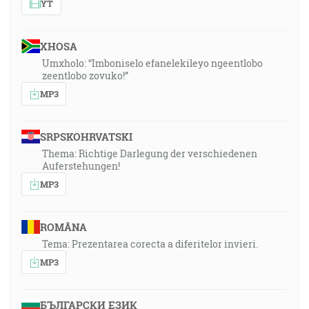
YT
XHOSA
Umxholo: “Imboniselo efanelekileyo ngeentlobo
zeentlobo zovuko!”
MP3
SRPSKOHRVATSKI
Thema: Richtige Darlegung der verschiedenen
Auferstehungen!
MP3
ROMÂNA
Tema: Prezentarea corecta a diferitelor invieri.
MP3
БЪЛГАРСКИ ЕЗИК