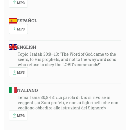
MP3
ESPAÑOL
MP3
ENGLISH
Topic: Isaiah 30:8–13: “The Word of God came to the
seers, to His prophets, and not to the wayward sons
who refuse to obey the LORD’s commands!”
MP3
ITALIANO
Tema: Isaia 30,8-13: «La parola di Dio si rivolse ai
veggenti, ai Suoi profeti, e non ai figli ribelli che non
vogliono obbedire alle istruzioni del Signore!»
MP3