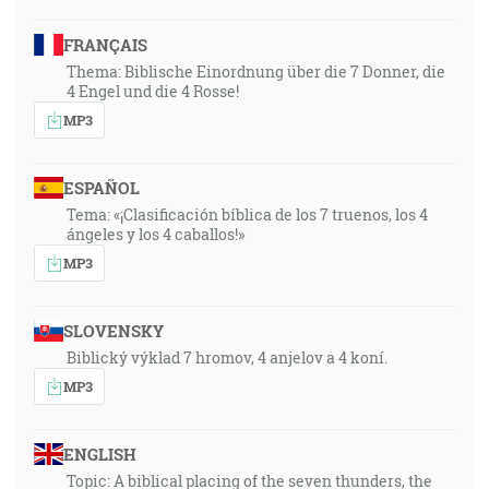
FRANÇAIS
Thema: Biblische Einordnung über die 7 Donner, die
4 Engel und die 4 Rosse!
MP3
ESPAÑOL
Tema: «¡Clasificación bíblica de los 7 truenos, los 4
ángeles y los 4 caballos!»
MP3
SLOVENSKY
Biblický výklad 7 hromov, 4 anjelov a 4 koní.
MP3
ENGLISH
Topic: A biblical placing of the seven thunders, the