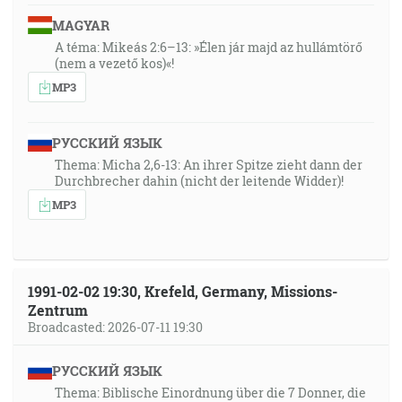
MAGYAR
A téma: Mikeás 2:6–13: »Élen jár majd az hullámtörő
(nem a vezető kos)«!
MP3
РУССКИЙ ЯЗЫК
Thema: Micha 2,6-13: An ihrer Spitze zieht dann der
Durchbrecher dahin (nicht der leitende Widder)!
MP3
1991-02-02 19:30, Krefeld, Germany, Missions-
Zentrum
Broadcasted: 2026-07-11 19:30
РУССКИЙ ЯЗЫК
Thema: Biblische Einordnung über die 7 Donner, die