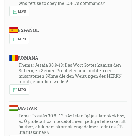
who refuse to obey the LORD’s commands!”
MP3
ESPAÑOL
MP3
ROMÂNA
Thema: Jesaia 30,8-13: Das Wort Gottes kam zu den
Sehern, zu Seinen Propheten und nicht zu den
missratenen Söhne die den Weisungen des HERRN
nicht gehorchen wollen!
MP3
MAGYAR
Téma: Ézsaiás 30:8–13: »Az Isten Igéje a látnokokhoz,
az Ő prófétáihoz intéződött, nem pedig a félresikerült
fiakhoz, akik nem akarnak engedelmeskedni az ÚR
utasításainak!«