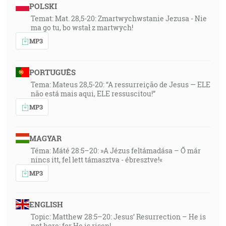
POLSKI
Temat: Mat. 28,5-20: Zmartwychwstanie Jezusa - Nie
ma go tu, bo wstał z martwych!
MP3
PORTUGUÊS
Tema: Mateus 28,5-20: “A ressurreição de Jesus — ELE
não está mais aqui, ELE ressuscitou!”
MP3
MAGYAR
Téma: Máté 28:5–20: »A Jézus feltámadása – Ő már
nincs itt, fel lett támasztva - ébresztve!«
MP3
ENGLISH
Topic: Matthew 28:5–20: Jesus’ Resurrection – He is
not here; for He is risen!