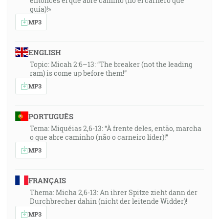
entonces el que abre camino (no el carnero que
guía)!»
MP3
ENGLISH
Topic: Micah 2:6–13: “The breaker (not the leading
ram) is come up before them!”
MP3
PORTUGUÊS
Tema: Miquéias 2,6-13: “À frente deles, então, marcha
o que abre caminho (não o carneiro líder)!”
MP3
FRANÇAIS
Thema: Micha 2,6-13: An ihrer Spitze zieht dann der
Durchbrecher dahin (nicht der leitende Widder)!
MP3