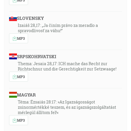
SLOVENSKY
Izaiáš 28,17: „Ja činím právo za meradlo a
spravodlivosť za váhu!“
MP3
SRPSKOHRVATSKI
Thema: Jesaia 28,17: ICH mache das Recht zur
Richtschnur und die Gerechtigkeit zur Setzwaage!
MP3
MAGYAR
Téma: Ézsaiás 28:17: »Az Igazságosságot
zsinormértékké teszem, és az igazságszolgáltatást
mérlegül állítom fel!«
MP3