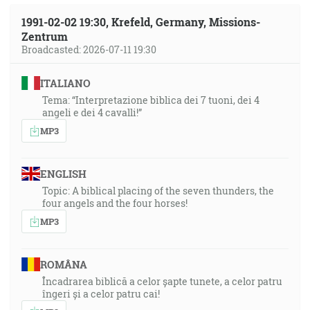
1991-02-02 19:30, Krefeld, Germany, Missions-
Zentrum
Broadcasted: 2026-07-11 19:30
ITALIANO
Tema: “Interpretazione biblica dei 7 tuoni, dei 4
angeli e dei 4 cavalli!”
MP3
ENGLISH
Topic: A biblical placing of the seven thunders, the
four angels and the four horses!
MP3
ROMÂNA
Încadrarea biblică a celor șapte tunete, a celor patru
îngeri și a celor patru cai!