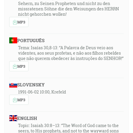
Sehern, zu Seinen Propheten und nicht zu den
missratenen Söhne die den Weisungen des HERRN
nicht gehorchen wollen!
MP3
PORTUGUÊS
Tema: Isaías 30,8-13: “A Palavra de Deus veio aos
videntes, aos seus profetas, e não aos filhos rebeldes
que não querem obedecer às instruções do SENHOR!”
MP3
SLOVENSKY
1991-06-02 10:00, Krefeld
MP3
ENGLISH
Topic: Isaiah 30:8–13: “The Word of God came to the
seers, to His prophets, and not to the wayward sons