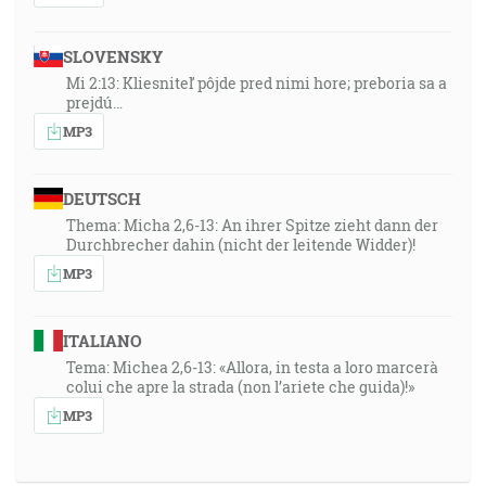
SLOVENSKY
Mi 2:13: Kliesniteľ pôjde pred nimi hore; preboria sa a
prejdú…
MP3
DEUTSCH
Thema: Micha 2,6-13: An ihrer Spitze zieht dann der
Durchbrecher dahin (nicht der leitende Widder)!
MP3
ITALIANO
Tema: Michea 2,6-13: «Allora, in testa a loro marcerà
colui che apre la strada (non l’ariete che guida)!»
MP3