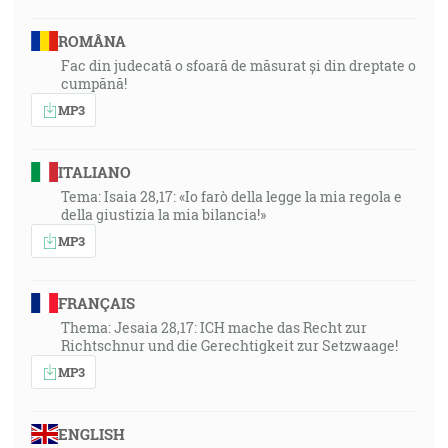
ROMÂNA
Fac din judecată o sfoară de măsurat și din dreptate o
cumpănă!
MP3
ITALIANO
Tema: Isaia 28,17: «Io farò della legge la mia regola e
della giustizia la mia bilancia!»
MP3
FRANÇAIS
Thema: Jesaia 28,17: ICH mache das Recht zur
Richtschnur und die Gerechtigkeit zur Setzwaage!
MP3
ENGLISH