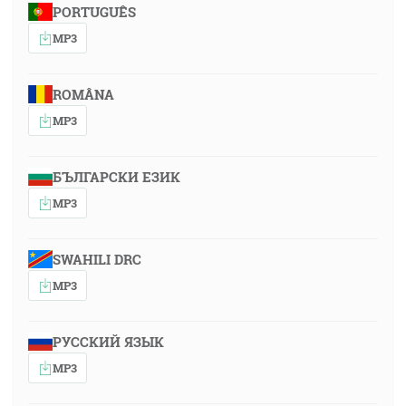
PORTUGUÊS
MP3
ROMÂNA
MP3
БЪЛГАРСКИ ЕЗИК
MP3
SWAHILI DRC
MP3
РУССКИЙ ЯЗЫК
MP3