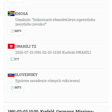
XHOSA
Umxholo: “Imboniselo efanelekileyo ngeentlobo
zeentlobo zovuko!”
MP3
SWAHILI TZ
2026-07-15-1991-02-03-15:00-Krefeld-SWAHILI
YT
SLOVENSKY
Správne zaradenie rôznych vzkriesení
MP3
1991-02-03 10:00, Krefeld, Germany, Missions-