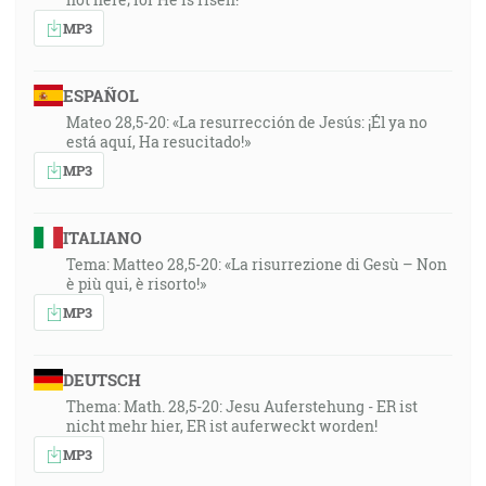
MP3
ESPAÑOL
Mateo 28,5-20: «La resurrección de Jesús: ¡Él ya no
está aquí, Ha resucitado!»
MP3
ITALIANO
Tema: Matteo 28,5-20: «La risurrezione di Gesù – Non
è più qui, è risorto!»
MP3
DEUTSCH
Thema: Math. 28,5-20: Jesu Auferstehung - ER ist
nicht mehr hier, ER ist auferweckt worden!
MP3