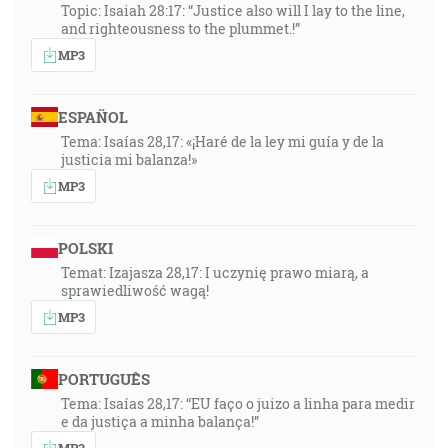
Topic: Isaiah 28:17: “Justice also will I lay to the line,
and righteousness to the plummet.!”
MP3
ESPAÑOL
Tema: Isaías 28,17: «¡Haré de la ley mi guía y de la
justicia mi balanza!»
MP3
POLSKI
Temat: Izajasza 28,17: I uczynię prawo miarą, a
sprawiedliwość wagą!
MP3
PORTUGUÊS
Tema: Isaías 28,17: “EU faço o juizo a linha para medir
e da justiça a minha balança!”
MP3