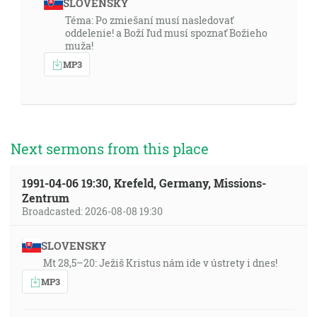
SLOVENSKY
Téma: Po zmiešaní musí nasledovať
oddelenie! a Boží ľud musí spoznať Božieho
muža!
MP3
Next sermons from this place
1991-04-06 19:30, Krefeld, Germany, Missions-
Zentrum
Broadcasted: 2026-08-08 19:30
SLOVENSKY
Mt 28,5–20: Ježiš Kristus nám ide v ústrety i dnes!
MP3