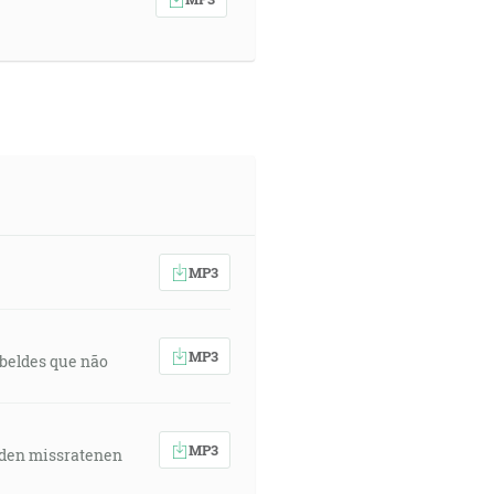
MP3
MP3
rebeldes que não
MP3
 den missratenen