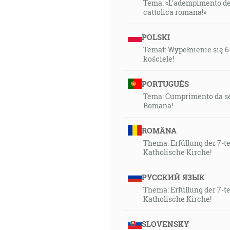
Tema: «L'adempimento dell
cattolica romana!»
POLSKI
Temat: Wypełnienie się 6
kościele!
PORTUGUÊS
Tema: Cumprimento da séti
Romana!
ROMÂNA
Thema: Erfüllung der 7-t
Katholische Kirche!
РУССКИЙ ЯЗЫК
Thema: Erfüllung der 7-t
Katholische Kirche!
SLOVENSKY