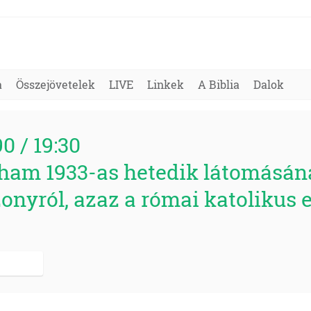
a
Összejövetelek
LIVE
Linkek
A Biblia
Dalok
90 / 19:30
nham 1933-as hetedik látomásán
onyról, azaz a római katolikus 