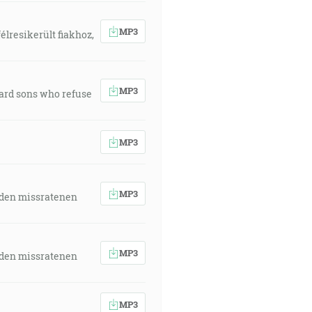
MP3
élresikerült fiakhoz,
MP3
ward sons who refuse
MP3
MP3
 den missratenen
MP3
 den missratenen
MP3