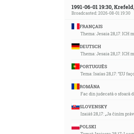
1991-06-01 19:30, Krefe
Broadcasted: 2026-08-01 19:30
FRANÇAIS
Thema: Jesaia 28,17: ICH 
DEUTSCH
Thema: Jesaia 28,17: ICH 
PORTUGUÊS
Tema: Isaías 28,17: “EU faç
ROMÂNA
Fac din judecată o sfoară 
SLOVENSKY
Izaiáš 28,17: „Ja činím prá
POLSKI
Temat: Izajasza 28,17: I u