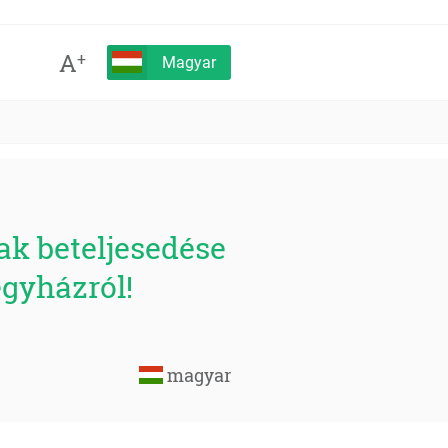
A
+
Magyar
ak beteljesedése
egyházról!
magyar