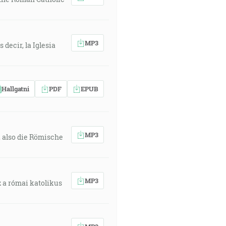
MP3
decir, la Iglesia
Hallgatni
PDF
EPUB
MP3
, also die Römische
MP3
 a római katolikus