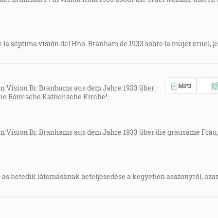
la séptima visión del Hno. Branham de 1933 sobre la mujer cruel, ¡es 
MP3
en Vision Br. Branhams aus dem Jahre 1933 über
die Römische Katholische Kirche!
en Vision Br. Branhams aus dem Jahre 1933 über die grausame Frau
-as hetedik látomásának beteljesedése a kegyetlen asszonyról, azaz