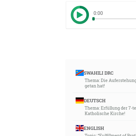
0:00
SWAHILI DRC
Thema: Die Auferstehung
getan hat!
DEUTSCH
Thema: Erfüllung der 7-t
Katholische Kirche!
ENGLISH
Topic: “Fulfillment of Br