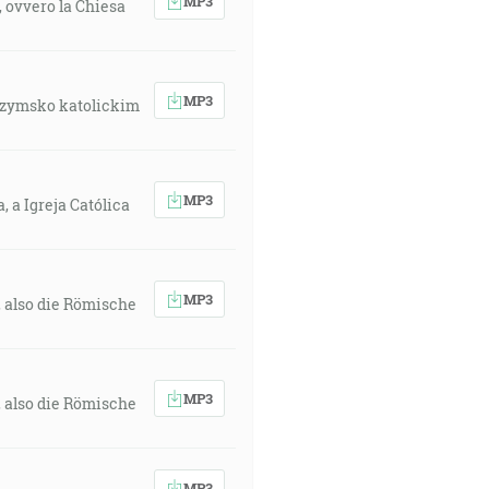
MP3
, ovvero la Chiesa
MP3
 rzymsko katolickim
MP3
 a Igreja Católica
MP3
, also die Römische
MP3
, also die Römische
MP3