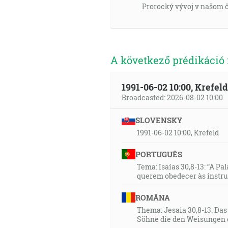
Prorocký vývoj v našom ča
A következő prédikáció
1991-06-02 10:00, Krefe
Broadcasted: 2026-08-02 10:00
SLOVENSKY
1991-06-02 10:00, Krefeld
PORTUGUÊS
Tema: Isaías 30,8-13: “A Pa
querem obedecer às instr
ROMÂNA
Thema: Jesaia 30,8-13: Da
Söhne die den Weisungen 