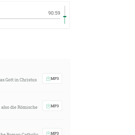
90:59
MP3
s Gott in Christus
MP3
, also die Römische
MP3
, the Roman Catholic