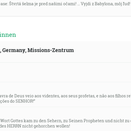
se: Štvrtá šelma je pred našimi očami! … Vyjdi z Babylona, môj ľud!
 innen
ld, Germany, Missions-Zentrum
lavra de Deus veio aos videntes, aos seus profetas, e não aos filhos 
uções do SENHOR!”
s Wort Gottes kam zu den Sehern, zu Seinen Propheten und nicht zu
des HERRN nicht gehorchen wollen!