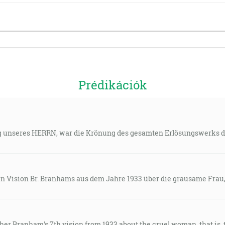
Prédikációk
 unseres HERRN, war die Krönung des gesamten Erlösungswerks da
en Vision Br. Branhams aus dem Jahre 1933 über die grausame Frau
other Branham's 7th vision from 1933 about the cruel woman, that is