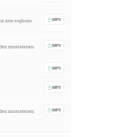
MP3
 che non vogliono
MP3
 den missratenen
MP3
MP3
MP3
 den missratenen