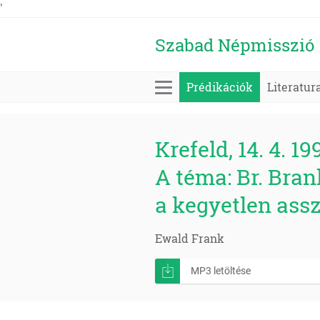
'
Szabad Népmisszió
Prédikációk
Literatur
Krefeld, 14. 4. 19
A téma: Br. Bra
a kegyetlen assz
Ewald Frank
MP3 letöltése