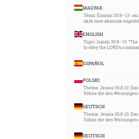
MAGYAR
Téma: Ézsaiás 30:8–13: »Az 
akik nem akarnak engedel
ENGLISH
Topic: Isaiah 30:8–13: “Th
to obey the LORD’s comman
ESPAÑOL
POLSKI
Thema: Jesaia 30,8-13: Da
Söhne die den Weisungen 
DEUTSCH
Thema: Jesaia 30,8-13: Da
Söhne die den Weisungen 
DEUTSCH