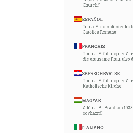
Church!”
ESPAÑOL
Tema: El cumplimiento de 
Católica Romana!
FRANÇAIS
Thema: Erfüllung der 7-t
die grausame Frau, also 
SRPSKOHRVATSKI
Thema: Erfüllung der 7-t
Katholische Kirche!
MAGYAR
A téma: Br. Branham 1933
egyházról!
ITALIANO