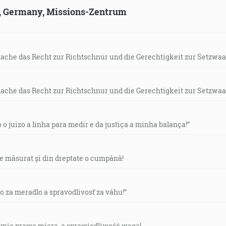
ld, Germany, Missions-Zentrum
mache das Recht zur Richtschnur und die Gerechtigkeit zur Setzwaa
mache das Recht zur Richtschnur und die Gerechtigkeit zur Setzwaa
o o juizo a linha para medir e da justiça a minha balança!”
de măsurat și din dreptate o cumpănă!
vo za meradlo a spravodlivosť za váhu!“
czynię prawo miarą, a sprawiedliwość wagą!