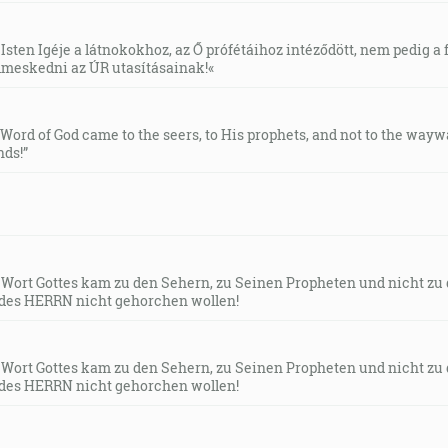
Isten Igéje a látnokokhoz, az Ő prófétáihoz intéződött, nem pedig a f
meskedni az ÚR utasításainak!«
e Word of God came to the seers, to His prophets, and not to the way
ds!”
s Wort Gottes kam zu den Sehern, zu Seinen Propheten und nicht zu
des HERRN nicht gehorchen wollen!
s Wort Gottes kam zu den Sehern, zu Seinen Propheten und nicht zu
des HERRN nicht gehorchen wollen!