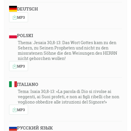
DEUTSCH
MP3
POLSKI
Thema: Jesaia 30,8-13: Das Wort Gottes kam zu den
Sehern, zu Seinen Propheten und nicht zu den
missratenen Söhne die den Weisungen des HERRN
nicht gehorchen wollen!
MP3
ITALIANO
Tema: Isaia 30,8-13: «La parola di Dio si rivolse ai
veggenti, ai Suoi profeti, e non ai figli ribelli che non
vogliono obbedire alle istruzioni del Signore!»
MP3
РУССКИЙ ЯЗЫК