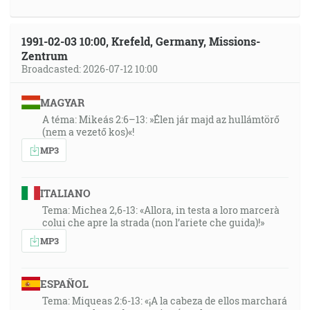
1991-02-03 10:00, Krefeld, Germany, Missions-
Zentrum
Broadcasted: 2026-07-12 10:00
MAGYAR
A téma: Mikeás 2:6–13: »Élen jár majd az hullámtörő
(nem a vezető kos)«!
MP3
ITALIANO
Tema: Michea 2,6-13: «Allora, in testa a loro marcerà
colui che apre la strada (non l’ariete che guida)!»
MP3
ESPAÑOL
Tema: Miqueas 2:6-13: «¡A la cabeza de ellos marchará