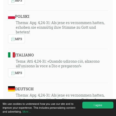
MP3
POLSKI
Thema: Apg. 4,24-31: Als jene es vernommen hatten,
erhoben sie einmütig ihre Stimme zu Gott und
beteten!
MP3
ITALIANO
Tema: Atti 4,24-31: «Quando udirono ciò, alzarono
all’unisono la voce a Dio e pregarono!»
MP3
DEUTSCH
Thema: Apg. 4,24-31: Als jene es vernommen hatten,
erhoben sie einmütig ihre Stimme zu Gott und
We use cookies to understand how you use our site and to
beteten!
I agree
improve your experience. This includes personalizing content
MP3
and advertising.
More...