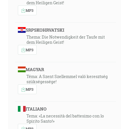
dem Heiligen Geist!
MP3
SRPSKOHRVATSKI
Thema: Die Notwendigkeit der Taufe mit
dem Heiligen Geist!
MP3
MAGYAR
Téma: A Szent Szellemmel való keresztség
szükségessége!
MP3
ITALIANO
Tema: «La necessità del battesimo con lo
Spirito Santo!»
MP3