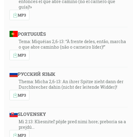
entonces el que abre camino (no el carnero que
guía)!»
MP3
PORTUGUÊS
Tema: Miquéias 2,6-13: “À frente deles, então, marcha
o que abre caminho (não o carneiro líder)!”
MP3
РУССКИЙ ЯЗЫК
Thema: Micha 2,6-13: An ihrer Spitze zieht dann der
Durchbrecher dahin (nicht der leitende Widder)!
MP3
SLOVENSKY
Mi 2:13: Kliesniteľ pôjde pred nimi hore; preboria sa a
prejdú…
MP3