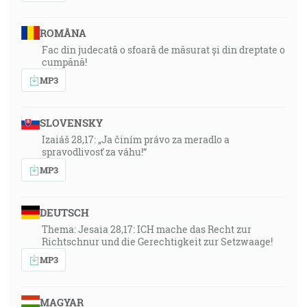
ROMÂNA
Fac din judecată o sfoară de măsurat și din dreptate o
cumpănă!
MP3
SLOVENSKY
Izaiáš 28,17: „Ja činím právo za meradlo a
spravodlivosť za váhu!“
MP3
DEUTSCH
Thema: Jesaia 28,17: ICH mache das Recht zur
Richtschnur und die Gerechtigkeit zur Setzwaage!
MP3
MAGYAR