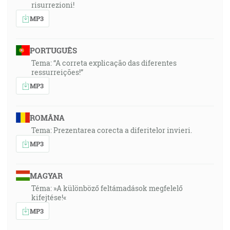
risurrezioni!
MP3
PORTUGUÊS
Tema: “A correta explicação das diferentes
ressurreições!”
MP3
ROMÂNA
Tema: Prezentarea corecta a diferitelor invieri.
MP3
MAGYAR
Téma: »A különböző feltámadások megfelelő
kifejtése!«
MP3