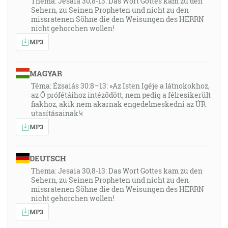
Thema: Jesaia 30,8-13: Das Wort Gottes kam zu den
Sehern, zu Seinen Propheten und nicht zu den
missratenen Söhne die den Weisungen des HERRN
nicht gehorchen wollen!
MP3
MAGYAR
Téma: Ézsaiás 30:8–13: »Az Isten Igéje a látnokokhoz,
az Ő prófétáihoz intéződött, nem pedig a félresikerült
fiakhoz, akik nem akarnak engedelmeskedni az ÚR
utasításainak!«
MP3
DEUTSCH
Thema: Jesaia 30,8-13: Das Wort Gottes kam zu den
Sehern, zu Seinen Propheten und nicht zu den
missratenen Söhne die den Weisungen des HERRN
nicht gehorchen wollen!
MP3