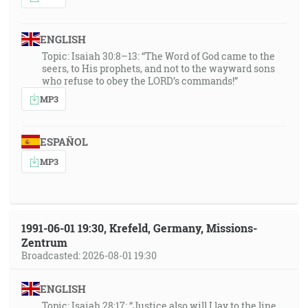
ENGLISH
Topic: Isaiah 30:8–13: “The Word of God came to the
seers, to His prophets, and not to the wayward sons
who refuse to obey the LORD’s commands!”
MP3
ESPAÑOL
MP3
1991-06-01 19:30, Krefeld, Germany, Missions-
Zentrum
Broadcasted: 2026-08-01 19:30
ENGLISH
Topic: Isaiah 28:17: “Justice also will I lay to the line,