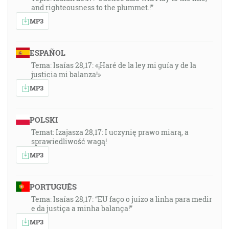
and righteousness to the plummet.!”
MP3
ESPAÑOL
Tema: Isaías 28,17: «¡Haré de la ley mi guía y de la
justicia mi balanza!»
MP3
POLSKI
Temat: Izajasza 28,17: I uczynię prawo miarą, a
sprawiedliwość wagą!
MP3
PORTUGUÊS
Tema: Isaías 28,17: “EU faço o juizo a linha para medir
e da justiça a minha balança!”
MP3