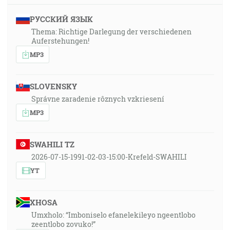
РУССКИЙ ЯЗЫК
Thema: Richtige Darlegung der verschiedenen
Auferstehungen!
MP3
SLOVENSKY
Správne zaradenie rôznych vzkriesení
MP3
SWAHILI TZ
2026-07-15-1991-02-03-15:00-Krefeld-SWAHILI
YT
XHOSA
Umxholo: “Imboniselo efanelekileyo ngeentlobo
zeentlobo zovuko!”