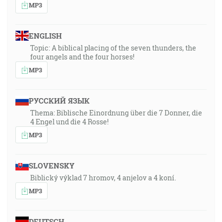
MP3
ENGLISH
Topic: A biblical placing of the seven thunders, the
four angels and the four horses!
MP3
РУССКИЙ ЯЗЫК
Thema: Biblische Einordnung über die 7 Donner, die
4 Engel und die 4 Rosse!
MP3
SLOVENSKY
Biblický výklad 7 hromov, 4 anjelov a 4 koní.
MP3
DEUTSCH