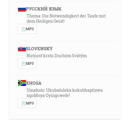
РУССКИЙ ЯЗЫК
Thema: Die Notwendigkeit der Taufe mit
dem Heiligen Geist!
MP3
SLOVENSKY
Nutnosť krstu Duchom Svätým
MP3
XHOSA
Umxholo: Ukubaluleka kokubhaptizwa
ngoMoya Oyingcwele!
MP3