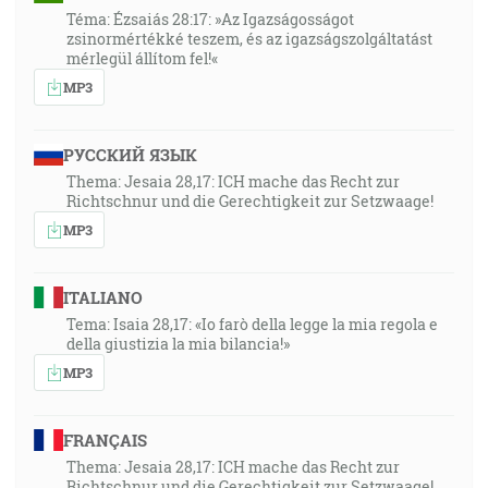
Téma: Ézsaiás 28:17: »Az Igazságosságot
zsinormértékké teszem, és az igazságszolgáltatást
mérlegül állítom fel!«
MP3
РУССКИЙ ЯЗЫК
Thema: Jesaia 28,17: ICH mache das Recht zur
Richtschnur und die Gerechtigkeit zur Setzwaage!
MP3
ITALIANO
Tema: Isaia 28,17: «Io farò della legge la mia regola e
della giustizia la mia bilancia!»
MP3
FRANÇAIS
Thema: Jesaia 28,17: ICH mache das Recht zur
Richtschnur und die Gerechtigkeit zur Setzwaage!