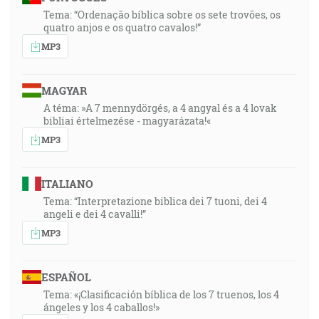
Tema: “Ordenação bíblica sobre os sete trovões, os
quatro anjos e os quatro cavalos!”
MP3
MAGYAR
A téma: »A 7 mennydörgés, a 4 angyal és a 4 lovak
bibliai értelmezése - magyarázata!«
MP3
ITALIANO
Tema: “Interpretazione biblica dei 7 tuoni, dei 4
angeli e dei 4 cavalli!”
MP3
ESPAÑOL
Tema: «¡Clasificación bíblica de los 7 truenos, los 4
ángeles y los 4 caballos!»