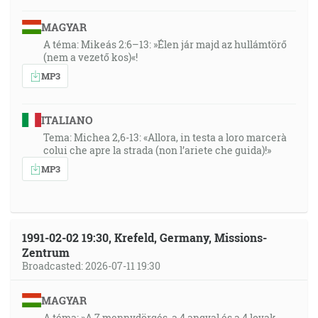
MAGYAR
A téma: Mikeás 2:6–13: »Élen jár majd az hullámtörő
(nem a vezető kos)«!
MP3
ITALIANO
Tema: Michea 2,6-13: «Allora, in testa a loro marcerà
colui che apre la strada (non l’ariete che guida)!»
MP3
1991-02-02 19:30, Krefeld, Germany, Missions-
Zentrum
Broadcasted: 2026-07-11 19:30
MAGYAR
A téma: »A 7 mennydörgés, a 4 angyal és a 4 lovak