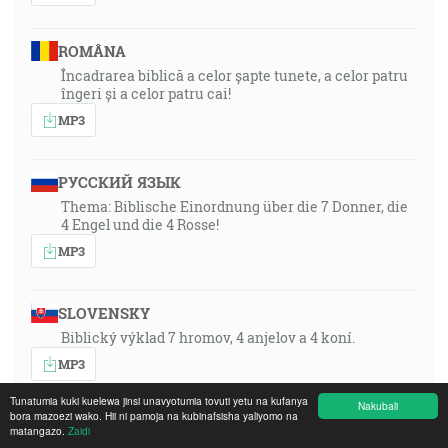
ROMÂNA
Încadrarea biblică a celor șapte tunete, a celor patru
îngeri și a celor patru cai!
MP3
РУССКИЙ ЯЗЫК
Thema: Biblische Einordnung über die 7 Donner, die
4 Engel und die 4 Rosse!
MP3
SLOVENSKY
Biblický výklad 7 hromov, 4 anjelov a 4 koní.
MP3
Tunatumia kuki kuelewa jinsi unavyotumia tovuti yetu na kufanya
Nakubali
bora mazoezi wako. Hii ni pamoja na kubinafsisha yaliyomo na
SRPSKOHRVATSKI
matangazo.
Zaidi