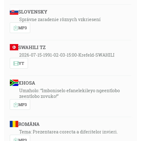
SLOVENSKY
Správne zaradenie rôznych vzkriesení
MP3
SWAHILI TZ
2026-07-15-1991-02-03-15:00-Krefeld-SWAHILI
YT
XHOSA
Umxholo: “Imboniselo efanelekileyo ngeentlobo
zeentlobo zovuko!”
MP3
ROMÂNA
Tema: Prezentarea corecta a diferitelor invieri.
MP3