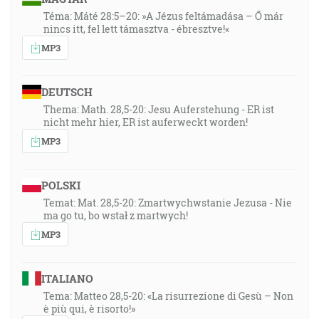
Téma: Máté 28:5–20: »A Jézus feltámadása – Ő már
nincs itt, fel lett támasztva - ébresztve!«
MP3
DEUTSCH
Thema: Math. 28,5-20: Jesu Auferstehung - ER ist
nicht mehr hier, ER ist auferweckt worden!
MP3
POLSKI
Temat: Mat. 28,5-20: Zmartwychwstanie Jezusa - Nie
ma go tu, bo wstał z martwych!
MP3
ITALIANO
Tema: Matteo 28,5-20: «La risurrezione di Gesù – Non
è più qui, è risorto!»