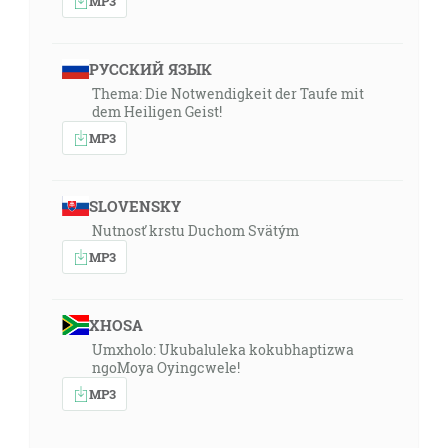
MP3
РУССКИЙ ЯЗЫК
Thema: Die Notwendigkeit der Taufe mit
dem Heiligen Geist!
MP3
SLOVENSKY
Nutnosť krstu Duchom Svätým
MP3
XHOSA
Umxholo: Ukubaluleka kokubhaptizwa
ngoMoya Oyingcwele!
MP3