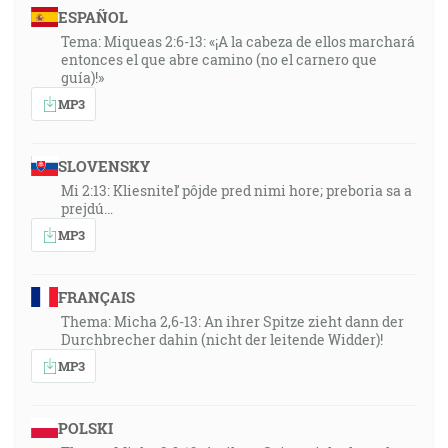
ESPAÑOL
Tema: Miqueas 2:6-13: «¡A la cabeza de ellos marchará
entonces el que abre camino (no el carnero que
guía)!»
MP3
SLOVENSKY
Mi 2:13: Kliesniteľ pôjde pred nimi hore; preboria sa a
prejdú…
MP3
FRANÇAIS
Thema: Micha 2,6-13: An ihrer Spitze zieht dann der
Durchbrecher dahin (nicht der leitende Widder)!
MP3
POLSKI