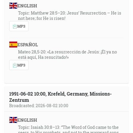
ENGLISH
Topic: Matthew 28:5–20: Jesus’ Resurrection – He is
not here; for He is risen!
MP3
ESPAÑOL
Mateo 28,5-20: «La resurrección de Jesús: ¡Él ya no
está aquí, Ha resucitado!»
MP3
1991-06-02 10:00, Krefeld, Germany, Missions-
Zentrum
Broadcasted: 2026-08-02 10:00
ENGLISH
Topic: Isaiah 30:8–13: “The Word of God came to the
seers, to His prophets, and not to the wayward sons