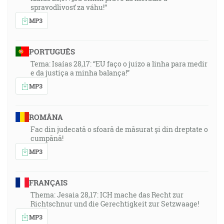
spravodlivosť za váhu!“
MP3
PORTUGUÊS
Tema: Isaías 28,17: “EU faço o juizo a linha para medir
e da justiça a minha balança!”
MP3
ROMÂNA
Fac din judecată o sfoară de măsurat și din dreptate o
cumpănă!
MP3
FRANÇAIS
Thema: Jesaia 28,17: ICH mache das Recht zur
Richtschnur und die Gerechtigkeit zur Setzwaage!
MP3