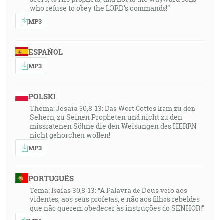
who refuse to obey the LORD’s commands!”
MP3
ESPAÑOL
MP3
POLSKI
Thema: Jesaia 30,8-13: Das Wort Gottes kam zu den
Sehern, zu Seinen Propheten und nicht zu den
missratenen Söhne die den Weisungen des HERRN
nicht gehorchen wollen!
MP3
PORTUGUÊS
Tema: Isaías 30,8-13: “A Palavra de Deus veio aos
videntes, aos seus profetas, e não aos filhos rebeldes
que não querem obedecer às instruções do SENHOR!”