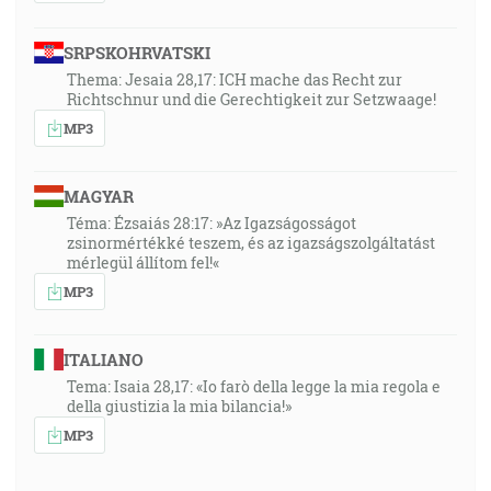
SRPSKOHRVATSKI
Thema: Jesaia 28,17: ICH mache das Recht zur
Richtschnur und die Gerechtigkeit zur Setzwaage!
MP3
MAGYAR
Téma: Ézsaiás 28:17: »Az Igazságosságot
zsinormértékké teszem, és az igazságszolgáltatást
mérlegül állítom fel!«
MP3
ITALIANO
Tema: Isaia 28,17: «Io farò della legge la mia regola e
della giustizia la mia bilancia!»
MP3