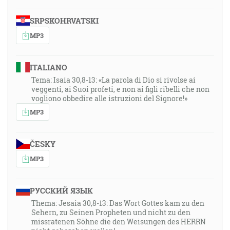
SRPSKOHRVATSKI
MP3
ITALIANO
Tema: Isaia 30,8-13: «La parola di Dio si rivolse ai
veggenti, ai Suoi profeti, e non ai figli ribelli che non
vogliono obbedire alle istruzioni del Signore!»
MP3
ČESKY
MP3
РУССКИЙ ЯЗЫК
Thema: Jesaia 30,8-13: Das Wort Gottes kam zu den
Sehern, zu Seinen Propheten und nicht zu den
missratenen Söhne die den Weisungen des HERRN