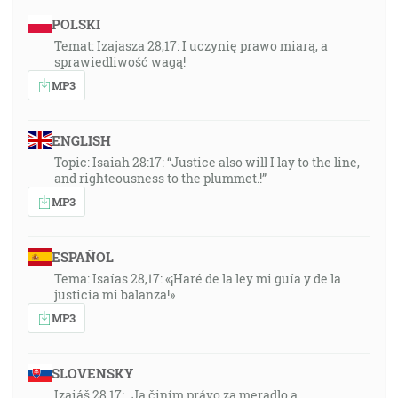
POLSKI
Temat: Izajasza 28,17: I uczynię prawo miarą, a
sprawiedliwość wagą!
MP3
ENGLISH
Topic: Isaiah 28:17: “Justice also will I lay to the line,
and righteousness to the plummet.!”
MP3
ESPAÑOL
Tema: Isaías 28,17: «¡Haré de la ley mi guía y de la
justicia mi balanza!»
MP3
SLOVENSKY
Izaiáš 28,17: „Ja činím právo za meradlo a