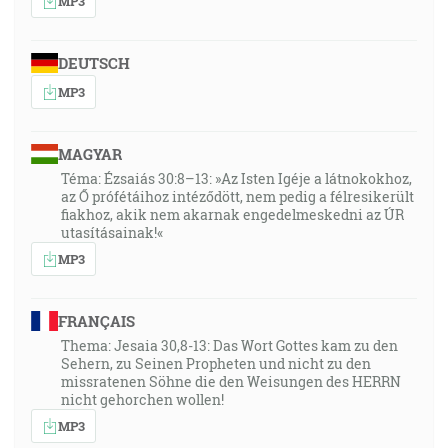
MP3
DEUTSCH
MP3
MAGYAR
Téma: Ézsaiás 30:8–13: »Az Isten Igéje a látnokokhoz,
az Ő prófétáihoz intéződött, nem pedig a félresikerült
fiakhoz, akik nem akarnak engedelmeskedni az ÚR
utasításainak!«
MP3
FRANÇAIS
Thema: Jesaia 30,8-13: Das Wort Gottes kam zu den
Sehern, zu Seinen Propheten und nicht zu den
missratenen Söhne die den Weisungen des HERRN
nicht gehorchen wollen!
MP3