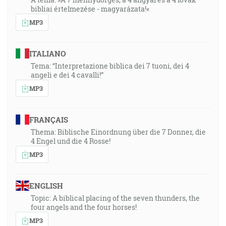
bibliai értelmezése - magyarázata!«
MP3
ITALIANO
Tema: “Interpretazione biblica dei 7 tuoni, dei 4
angeli e dei 4 cavalli!”
MP3
FRANÇAIS
Thema: Biblische Einordnung über die 7 Donner, die
4 Engel und die 4 Rosse!
MP3
ENGLISH
Topic: A biblical placing of the seven thunders, the
four angels and the four horses!
MP3