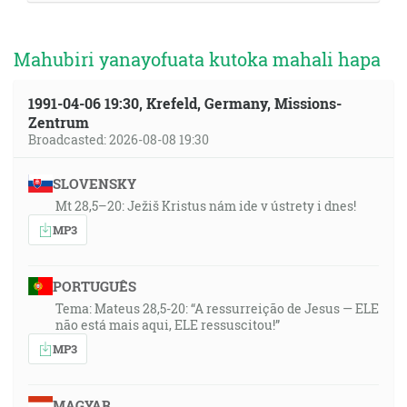
Mahubiri yanayofuata kutoka mahali hapa
1991-04-06 19:30, Krefeld, Germany, Missions-
Zentrum
Broadcasted: 2026-08-08 19:30
SLOVENSKY
Mt 28,5–20: Ježiš Kristus nám ide v ústrety i dnes!
MP3
PORTUGUÊS
Tema: Mateus 28,5-20: “A ressurreição de Jesus — ELE
não está mais aqui, ELE ressuscitou!”
MP3
MAGYAR