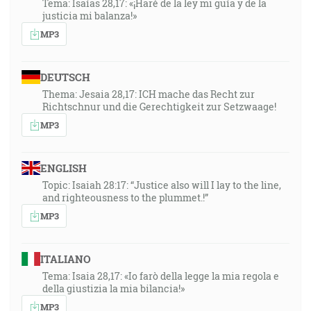
Tema: Isaías 28,17: «¡Haré de la ley mi guía y de la
justicia mi balanza!»
MP3
DEUTSCH
Thema: Jesaia 28,17: ICH mache das Recht zur
Richtschnur und die Gerechtigkeit zur Setzwaage!
MP3
ENGLISH
Topic: Isaiah 28:17: “Justice also will I lay to the line,
and righteousness to the plummet.!”
MP3
ITALIANO
Tema: Isaia 28,17: «Io farò della legge la mia regola e
della giustizia la mia bilancia!»
MP3