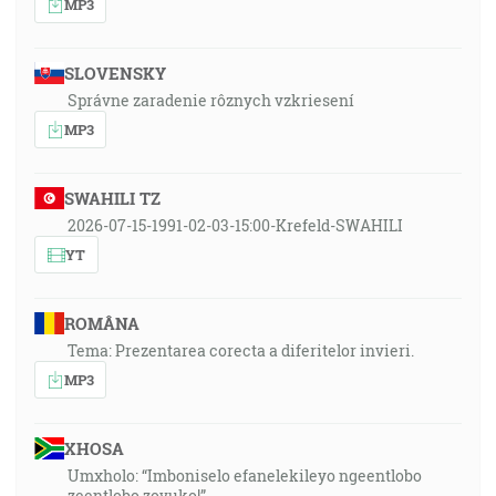
MP3
SLOVENSKY
Správne zaradenie rôznych vzkriesení
MP3
SWAHILI TZ
2026-07-15-1991-02-03-15:00-Krefeld-SWAHILI
YT
ROMÂNA
Tema: Prezentarea corecta a diferitelor invieri.
MP3
XHOSA
Umxholo: “Imboniselo efanelekileyo ngeentlobo
zeentlobo zovuko!”