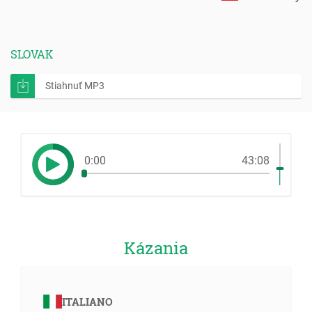
SLOVAK
Stiahnuť MP3
0:00
43:08
Kázania
ITALIANO