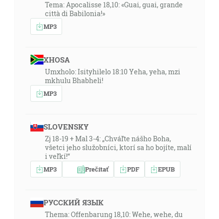
Tema: Apocalisse 18,10: «Guai, guai, grande
città di Babilonia!»
MP3
XHOSA
Umxholo: Isityhilelo 18:10 Yeha, yeha, mzi
mkhulu Bhabheli!
MP3
SLOVENSKY
Zj 18-19 + Mal 3-4: „Chváľte nášho Boha,
všetci jeho služobníci, ktorí sa ho bojíte, malí
i veľkí!“
MP3
Prečítať
PDF
EPUB
РУССКИЙ ЯЗЫК
Thema: Offenbarung 18,10: Wehe, wehe, du