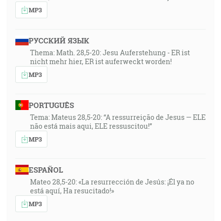
MP3
РУССКИЙ ЯЗЫК
Thema: Math. 28,5-20: Jesu Auferstehung - ER ist
nicht mehr hier, ER ist auferweckt worden!
MP3
PORTUGUÊS
Tema: Mateus 28,5-20: “A ressurreição de Jesus — ELE
não está mais aqui, ELE ressuscitou!”
MP3
ESPAÑOL
Mateo 28,5-20: «La resurrección de Jesús: ¡Él ya no
está aquí, Ha resucitado!»
MP3