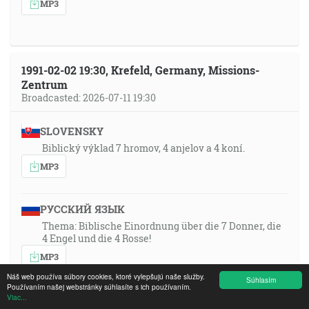
MP3
1991-02-02 19:30, Krefeld, Germany, Missions-
Zentrum
Broadcasted: 2026-07-11 19:30
SLOVENSKY
Biblický výklad 7 hromov, 4 anjelov a 4 koní.
MP3
РУССКИЙ ЯЗЫК
Thema: Biblische Einordnung über die 7 Donner, die
4 Engel und die 4 Rosse!
MP3
Náš web používa súbory cookies, ktoré vylepšujú naše služby.
Súhlasím
Používaním našej webstránky súhlasíte s ich používaním.
Viac...
ROMÂNA