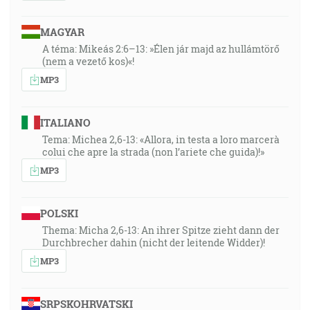
MAGYAR
A téma: Mikeás 2:6–13: »Élen jár majd az hullámtörő
(nem a vezető kos)«!
MP3
ITALIANO
Tema: Michea 2,6-13: «Allora, in testa a loro marcerà
colui che apre la strada (non l’ariete che guida)!»
MP3
POLSKI
Thema: Micha 2,6-13: An ihrer Spitze zieht dann der
Durchbrecher dahin (nicht der leitende Widder)!
MP3
SRPSKOHRVATSKI