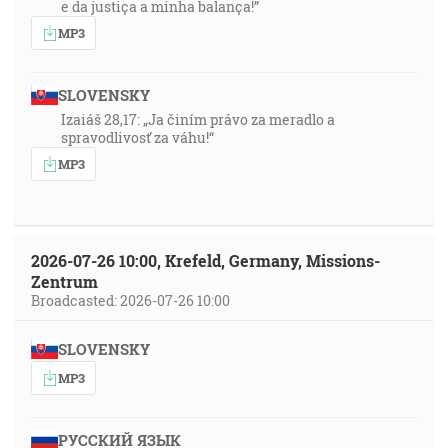
e da justiça a minha balança!”
MP3
SLOVENSKY
Izaiáš 28,17: „Ja činím právo za meradlo a
spravodlivosť za váhu!“
MP3
2026-07-26 10:00, Krefeld, Germany, Missions-
Zentrum
Broadcasted: 2026-07-26 10:00
SLOVENSKY
MP3
РУССКИЙ ЯЗЫК