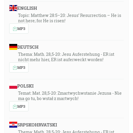
ENGLISH
Topic: Matthew 28:5–20: Jesus’ Resurrection – He is
not here; for He is risen!
MP3
DEUTSCH
Thema: Math. 28,5-20: Jesu Auferstehung - ER ist
nicht mehr hier, ER ist auferweckt worden!
MP3
POLSKI
Temat: Mat. 28,5-20: Zmartwychwstanie Jezusa - Nie
ma go tu, bo wstał z martwych!
MP3
SRPSKOHRVATSKI
Thema: Math. 28,5-20: Jesu Auferstehung - ER ist