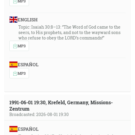
MP3
ENGLISH
Topic: Isaiah 30:8–13: “The Word of God came to the
seers, to His prophets, and not to the wayward sons
who refuse to obey the LORD’s commands!”
MP3
ESPAÑOL
MP3
1991-06-01 19:30, Krefeld, Germany, Missions-
Zentrum
Broadcasted: 2026-08-01 19:30
ESPAÑOL