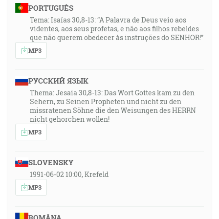
PORTUGUÊS
Tema: Isaías 30,8-13: “A Palavra de Deus veio aos
videntes, aos seus profetas, e não aos filhos rebeldes
que não querem obedecer às instruções do SENHOR!”
MP3
РУССКИЙ ЯЗЫК
Thema: Jesaia 30,8-13: Das Wort Gottes kam zu den
Sehern, zu Seinen Propheten und nicht zu den
missratenen Söhne die den Weisungen des HERRN
nicht gehorchen wollen!
MP3
SLOVENSKY
1991-06-02 10:00, Krefeld
MP3
ROMÂNA