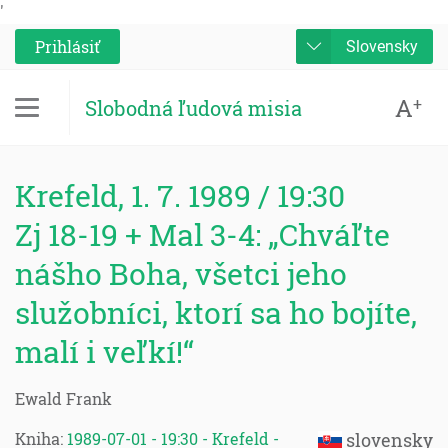
'
Prihlásiť
Slovensky
A
+
Slobodná ľudová misia
Krefeld, 1. 7. 1989 / 19:30
Zj 18-19 + Mal 3-4: „Chváľte
nášho Boha, všetci jeho
služobníci, ktorí sa ho bojíte,
malí i veľkí!“
Ewald Frank
Kniha:
1989-07-01 - 19:30 - Krefeld -
slovensky