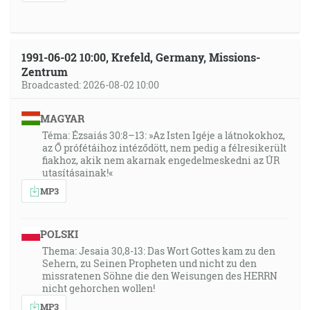
1991-06-02 10:00, Krefeld, Germany, Missions-
Zentrum
Broadcasted: 2026-08-02 10:00
MAGYAR
Téma: Ézsaiás 30:8–13: »Az Isten Igéje a látnokokhoz,
az Ő prófétáihoz intéződött, nem pedig a félresikerült
fiakhoz, akik nem akarnak engedelmeskedni az ÚR
utasításainak!«
MP3
POLSKI
Thema: Jesaia 30,8-13: Das Wort Gottes kam zu den
Sehern, zu Seinen Propheten und nicht zu den
missratenen Söhne die den Weisungen des HERRN
nicht gehorchen wollen!
MP3