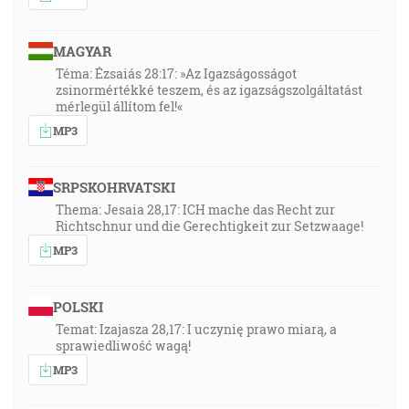
MAGYAR
Téma: Ézsaiás 28:17: »Az Igazságosságot
zsinormértékké teszem, és az igazságszolgáltatást
mérlegül állítom fel!«
MP3
SRPSKOHRVATSKI
Thema: Jesaia 28,17: ICH mache das Recht zur
Richtschnur und die Gerechtigkeit zur Setzwaage!
MP3
POLSKI
Temat: Izajasza 28,17: I uczynię prawo miarą, a
sprawiedliwość wagą!
MP3