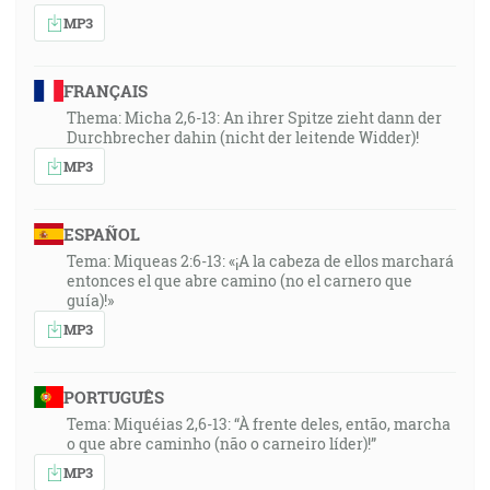
MP3
FRANÇAIS
Thema: Micha 2,6-13: An ihrer Spitze zieht dann der
Durchbrecher dahin (nicht der leitende Widder)!
MP3
ESPAÑOL
Tema: Miqueas 2:6-13: «¡A la cabeza de ellos marchará
entonces el que abre camino (no el carnero que
guía)!»
MP3
PORTUGUÊS
Tema: Miquéias 2,6-13: “À frente deles, então, marcha
o que abre caminho (não o carneiro líder)!”
MP3