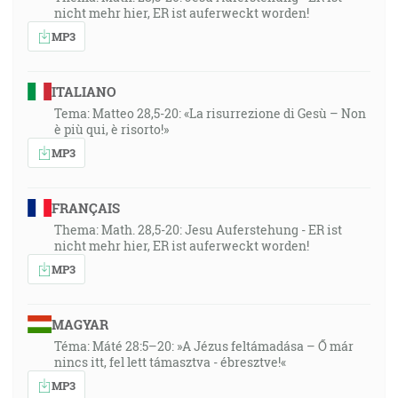
nicht mehr hier, ER ist auferweckt worden!
MP3
ITALIANO
Tema: Matteo 28,5-20: «La risurrezione di Gesù – Non
è più qui, è risorto!»
MP3
FRANÇAIS
Thema: Math. 28,5-20: Jesu Auferstehung - ER ist
nicht mehr hier, ER ist auferweckt worden!
MP3
MAGYAR
Téma: Máté 28:5–20: »A Jézus feltámadása – Ő már
nincs itt, fel lett támasztva - ébresztve!«
MP3