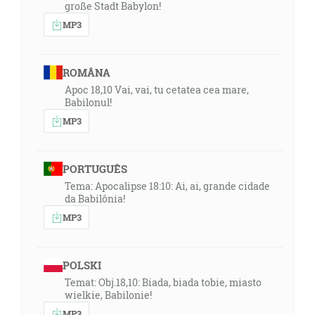
große Stadt Babylon!
MP3
ROMÂNA
Apoc 18,10 Vai, vai, tu cetatea cea mare,
Babilonul!
MP3
PORTUGUÊS
Tema: Apocalipse 18:10: Ai, ai, grande cidade
da Babilônia!
MP3
POLSKI
Temat: Obj.18,10: Biada, biada tobie, miasto
wielkie, Babilonie!
MP3