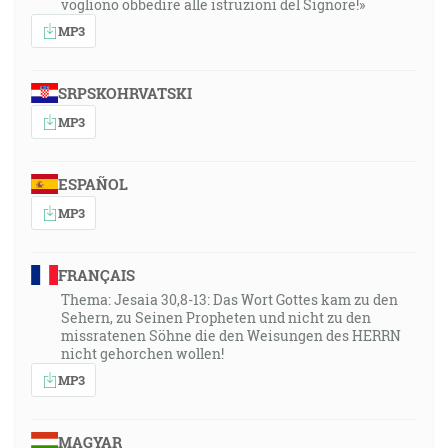
vogliono obbedire alle istruzioni del Signore!»
MP3
SRPSKOHRVATSKI
MP3
ESPAÑOL
MP3
FRANÇAIS
Thema: Jesaia 30,8-13: Das Wort Gottes kam zu den
Sehern, zu Seinen Propheten und nicht zu den
missratenen Söhne die den Weisungen des HERRN
nicht gehorchen wollen!
MP3
MAGYAR