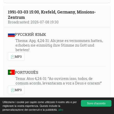
1991-03-03 15:00, Krefeld, Germany, Missions-
Zentrum
Broadcasted: 2026-07-08 19:30
РУССКИЙ ЯЗЫК
Thema: Apg. 4,24-31: Als jene es vernommen hatten,
erhoben sie einmütig ihre Stimme zu Gott und
beteten!
MP3
PORTUGUÊS
Tema: Atos 4,24-31: “Ao ouvirem isso, todos, de
comum acordo, levantaram a voz a Deus e oraram!”
MP3
Utilizziamo i cookie per capire come utilizzate il nostro sito e per
Sono d'accordo
POLSKI
migliorare la vostra esperienza. Questo include la
personalizzazione dei contenuti e la pubblicità.
altro
Thema: Apg. 4,24-31: Als jene es vernommen hatten,