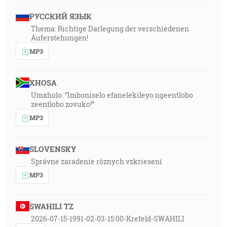
РУССКИЙ ЯЗЫК
Thema: Richtige Darlegung der verschiedenen
Auferstehungen!
MP3
XHOSA
Umxholo: “Imboniselo efanelekileyo ngeentlobo
zeentlobo zovuko!”
MP3
SLOVENSKY
Správne zaradenie rôznych vzkriesení
MP3
SWAHILI TZ
2026-07-15-1991-02-03-15:00-Krefeld-SWAHILI