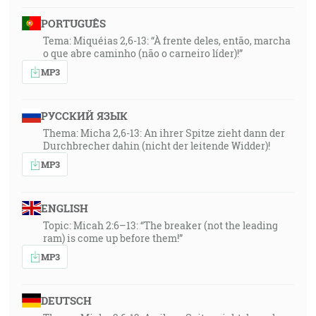
PORTUGUÊS
Tema: Miquéias 2,6-13: “À frente deles, então, marcha
o que abre caminho (não o carneiro líder)!”
MP3
РУССКИЙ ЯЗЫК
Thema: Micha 2,6-13: An ihrer Spitze zieht dann der
Durchbrecher dahin (nicht der leitende Widder)!
MP3
ENGLISH
Topic: Micah 2:6–13: “The breaker (not the leading
ram) is come up before them!”
MP3
DEUTSCH