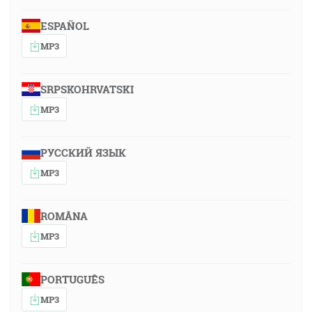
ESPAÑOL
MP3
SRPSKOHRVATSKI
MP3
РУССКИЙ ЯЗЫК
MP3
ROMÂNA
MP3
PORTUGUÊS
MP3