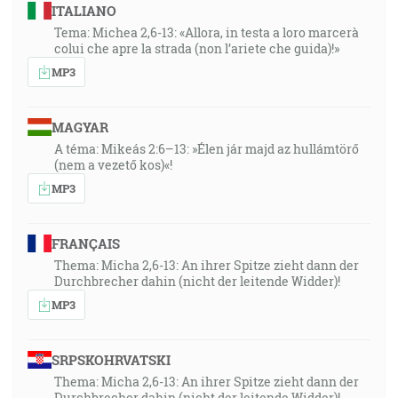
ITALIANO
Tema: Michea 2,6-13: «Allora, in testa a loro marcerà
colui che apre la strada (non l’ariete che guida)!»
MP3
MAGYAR
A téma: Mikeás 2:6–13: »Élen jár majd az hullámtörő
(nem a vezető kos)«!
MP3
FRANÇAIS
Thema: Micha 2,6-13: An ihrer Spitze zieht dann der
Durchbrecher dahin (nicht der leitende Widder)!
MP3
SRPSKOHRVATSKI
Thema: Micha 2,6-13: An ihrer Spitze zieht dann der
Durchbrecher dahin (nicht der leitende Widder)!