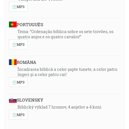
MP3
PORTUGUÊS
Tema: “Ordenação bíblica sobre os sete trovões, os
quatro anjos e os quatro cavalos!”
MP3
ROMÂNA
Încadrarea biblică a celor șapte tunete, a celor patru
îngeri și a celor patru cai!
MP3
SLOVENSKY
Biblický výklad 7 hromov, 4 anjelov a 4 koní.
MP3