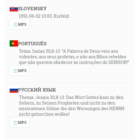
SLOVENSKY
1991-06-02 10:00, Krefeld
MP3
PORTUGUÊS
Tema: Isaías 30,8-13: “A Palavra de Deus veio aos
videntes, aos seus profetas, e não aos filhos rebeldes
que não querem obedecer às instruções do SENHOR!”
MP3
РУССКИЙ ЯЗЫК
Thema: Jesaia 30,8-13: Das Wort Gottes kam zu den
Sehern, zu Seinen Propheten und nicht zu den
missratenen Söhne die den Weisungen des HERRN
nicht gehorchen wollen!
MP3