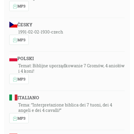
MP3
ČESKY
1991-02-02-1930-czech
MP3
POLSKI
Temat: Biblijne uporządkowanie 7 Gromów, 4 aniołów
i 4 koni!
MP3
ITALIANO
Tema: “Interpretazione biblica dei 7 tuoni, dei 4
angeli e dei 4 cavalli!”
MP3