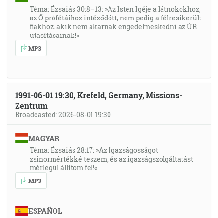
Téma: Ézsaiás 30:8–13: »Az Isten Igéje a látnokokhoz,
az Ő prófétáihoz intéződött, nem pedig a félresikerült
fiakhoz, akik nem akarnak engedelmeskedni az ÚR
utasításainak!«
MP3
1991-06-01 19:30, Krefeld, Germany, Missions-
Zentrum
Broadcasted: 2026-08-01 19:30
MAGYAR
Téma: Ézsaiás 28:17: »Az Igazságosságot
zsinormértékké teszem, és az igazságszolgáltatást
mérlegül állítom fel!«
MP3
ESPAÑOL