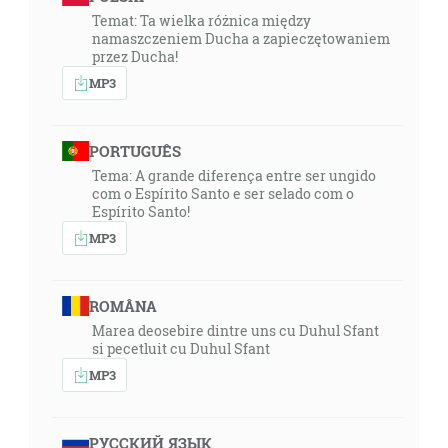
Temat: Ta wielka różnica między
namaszczeniem Ducha a zapieczętowaniem
przez Ducha!
MP3
PORTUGUÊS
Tema: A grande diferença entre ser ungido
com o Espírito Santo e ser selado com o
Espírito Santo!
MP3
ROMÂNA
Marea deosebire dintre uns cu Duhul Sfant
si pecetluit cu Duhul Sfant
MP3
РУССКИЙ ЯЗЫК