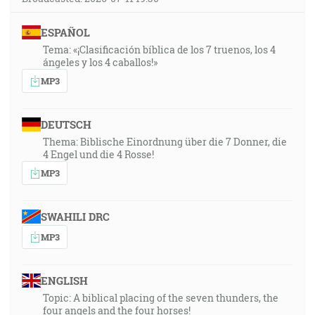
ESPAÑOL
Tema: «¡Clasificación bíblica de los 7 truenos, los 4
ángeles y los 4 caballos!»
MP3
DEUTSCH
Thema: Biblische Einordnung über die 7 Donner, die
4 Engel und die 4 Rosse!
MP3
SWAHILI DRC
MP3
ENGLISH
Topic: A biblical placing of the seven thunders, the
four angels and the four horses!