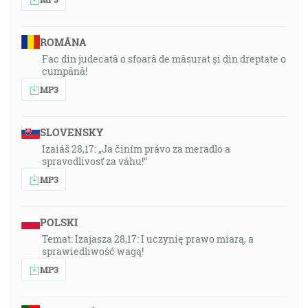
ROMÂNA
Fac din judecată o sfoară de măsurat și din dreptate o
cumpănă!
MP3
SLOVENSKY
Izaiáš 28,17: „Ja činím právo za meradlo a
spravodlivosť za váhu!“
MP3
POLSKI
Temat: Izajasza 28,17: I uczynię prawo miarą, a
sprawiedliwość wagą!
MP3