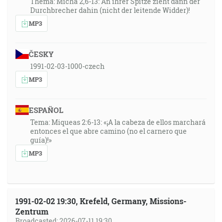
Thema: Micha 2,6-13: An ihrer Spitze zieht dann der
Durchbrecher dahin (nicht der leitende Widder)!
MP3
ČESKY
1991-02-03-1000-czech
MP3
ESPAÑOL
Tema: Miqueas 2:6-13: «¡A la cabeza de ellos marchará
entonces el que abre camino (no el carnero que
guía)!»
MP3
1991-02-02 19:30, Krefeld, Germany, Missions-
Zentrum
Broadcasted: 2026-07-11 19:30