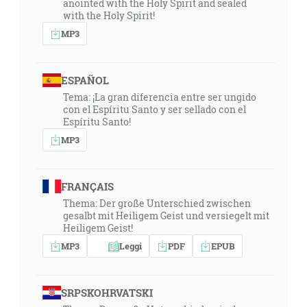
anointed with the Holy Spirit and sealed
with the Holy Spirit!
MP3
ESPAÑOL
Tema: ¡La gran diferencia entre ser ungido
con el Espíritu Santo y ser sellado con el
Espíritu Santo!
MP3
FRANÇAIS
Thema: Der große Unterschied zwischen
gesalbt mit Heiligem Geist und versiegelt mit
Heiligem Geist!
MP3
Leggi
PDF
EPUB
SRPSKOHRVATSKI