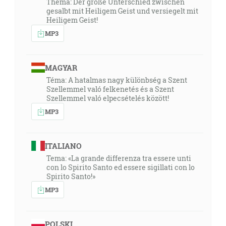
Thema: Der große Unterschied zwischen
gesalbt mit Heiligem Geist und versiegelt mit
Heiligem Geist!
MP3
MAGYAR
Téma: A hatalmas nagy különbség a Szent
Szellemmel való felkenetés és a Szent
Szellemmel való elpecsételés között!
MP3
ITALIANO
Tema: «La grande differenza tra essere unti
con lo Spirito Santo ed essere sigillati con lo
Spirito Santo!»
MP3
POLSKI