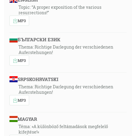
Topic: “A proper exposition of the various
resurrections!”
MP3
БЪЛГАРСКИ ЕЗИК
Thema: Richtige Darlegung der verschiedenen
Auferstehungen!
MP3
SRPSKOHRVATSKI
Thema: Richtige Darlegung der verschiedenen
Auferstehungen!
MP3
MAGYAR
Téma: »A különböző feltámadások megfelelő
kifejtése!«