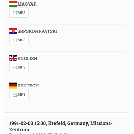
1:07:52
MAGYAR
*spomína Zachariáša, neviem, či niekde od Lukáš
MP3
1.67...*
pre vnútornosti milosrdenstva nášho Boha, ktorými
nás navštívil východ z výsosti, aby sa ukázal tým,
SRPSKOHRVATSKI
ktorí sedia vo tme a v tôni smrti, aby upravil naše
MP3
nohy na cestu pokoja. [Lk 1:78-79]
1:08:45
ENGLISH
Potom prišiel Mojžiš a Áron zpred schôdze ľudu ku
MP3
dveriam stánu shromaždenia, a tam padli na svoju
tvár, a ukázala sa im sláva Hospodinova. [4M 20:6]
DEUTSCH
A taktiež bolo, že kedykoľvek vošiel Mojžiš do stánu,
MP3
sostúpil oblakový stĺp, a stál pri dveriach stánu, a
hovoril s Mojžišom. [2M 33:9]
1:12:38
1991-02-03 15:00, Krefeld, Germany, Missions-
Zentrum
Milovaní, teraz sme deťmi Božími, a ešte sa