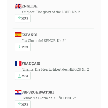
pokúšať Pána, svojho Boha! [Lk 4:9-12]
ENGLISH
Subject: The glory of the LORD! No. 2
06:08
MP3
A: milovať budeš Pána, svojho Boha, z celého svojho
srdca, z celej svojej duše, z celej svojej mysli a z celej
svojej sily. To je prvé prikázanie. [Mk 12:30]
ESPAÑOL
Preto opášte si bedrá svojej mysle a súc triezvi
"La Gloria del SEÑOR! Nr .2"
dokonale sa nadejte na nesenú vám milosť, ktorá vám
MP3
bude daná, keď sa zjaví Ježiš Kristus. [1Pt 1:13]
08:45
FRANÇAIS
A riekol: Vyjdi, postav sa a stoj na vrchu pred
Thema: Die Herrlichkeit des HERRN! Nr. 2
Hospodinom. A hľa, Hospodin išiel pomimo. A najprv
MP3
sa valil veľký vietor silný, ktorý podvracal vrchy a
lámal skaly, pred Hospodinom. Ale Hospodin nebol vo
vetre. A po vetre nasledovalo zemetrasenie; ale
SRPSKOHRVATSKI
Hospodin nebol v zemetrasení. A po zemetrasení
Tema: "La Gloria del SEÑOR! Nr .2"
oheň; ale ani v ohni nebol Hospodin. A po ohni bolo
MP3
počuť tichý hlas jemný. A stalo sa, keď to počul Eliáš,