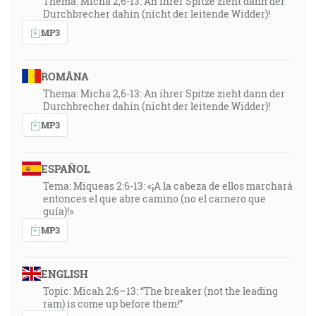
Thema: Micha 2,6-13: An ihrer Spitze zieht dann der
Durchbrecher dahin (nicht der leitende Widder)!
MP3
ROMÂNA
Thema: Micha 2,6-13: An ihrer Spitze zieht dann der
Durchbrecher dahin (nicht der leitende Widder)!
MP3
ESPAÑOL
Tema: Miqueas 2:6-13: «¡A la cabeza de ellos marchará
entonces el que abre camino (no el carnero que
guía)!»
MP3
ENGLISH
Topic: Micah 2:6–13: “The breaker (not the leading
ram) is come up before them!”