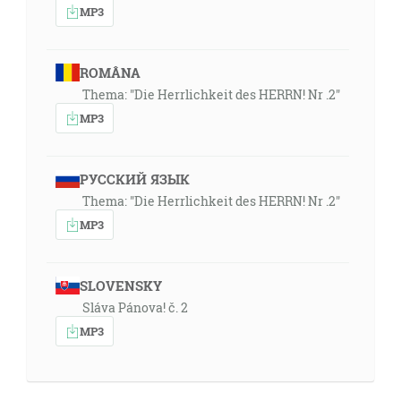
MP3
13:24
Keď to dohovoril Ježiš, pozdvihol svoje oči k nebu a
povedal: Otče, prišla hodina, osláv svojho Syna, aby aj
ROMÂNA
tvoj Syn oslávil teba, jako si mu dal moc nad každým
Thema: "Die Herrlichkeit des HERRN! Nr .2"
telom, aby všetkým tým, ktorých si mu dal, dal večný
MP3
život. A to je ten večný život, aby znali teba, toho
jediného pravého Boha, a toho, ktorého si poslal,
Ježiša Krista. Ja som ťa oslávil na zemi; dielo som
РУССКИЙ ЯЗЫК
dokonal, ktoré si mi dal, aby som vykonal. A teraz ma
Thema: "Die Herrlichkeit des HERRN! Nr .2"
osláv ty, Otče, sám u seba slávou, ktorú som mal u
MP3
teba, prv ako bol svet. [Jn 17:1-5]
16:43
SLOVENSKY
A hľa, razom sa postavil anjel Pánov vedľa nich, a
Sláva Pánova! č. 2
sláva Pánova ich osvietila, a báli sa veľkou bázňou. [Lk
MP3
2:9]
18:28