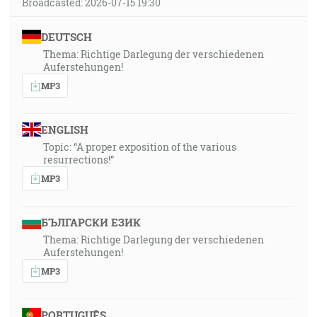
Broadcasted: 2026-07-15 19:30
neukázalo, čo budeme. Ale vieme, že keď sa ukáže,
budeme jemu podobní, lebo ho budeme vidieť tak, ako
DEUTSCH
je. [1J 3:2]
Thema: Richtige Darlegung der verschiedenen
Auferstehungen!
1:14:49
MP3
Lebo kde sú dvaja alebo traja shromaždení v mojom
mene, tam som i ja v ich strede. [Mt 18:20]
ENGLISH
Uvidím ho, ale nie teraz: pozorovať ho budem, ale nie z
Topic: “A proper exposition of the various
blízka. Hviezda vyjde z Jakoba, a povstane berla z
resurrections!”
Izraela, zbije kúty Moábove a rozdrtí všetkých synov
MP3
hrmotu vojny. [4M 24:17]
БЪЛГАРСКИ ЕЗИК
1:15:56
Thema: Richtige Darlegung der verschiedenen
Čo bolo od počiatku, čo sme počuli, čo sme videli
Auferstehungen!
svojimi očami, na čo sme sa dívali, a čoho sa naše
MP3
ruky dotýkaly, o slove života - a ten život sa zjavil, a
videli sme a svedčíme a zvestujeme vám ten večný
život, ktorý bol u Otca a zjavil sa nám -, teda čo sme
PORTUGUÊS