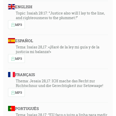
neprejdem. Potom odnímem svoju ruku, a vtedy
ENGLISH
uvidíš môj zad, ale moja tvár sa nemôže vidieť. [2M
Topic: Isaiah 28:17: “Justice also will I lay to the line,
33:18-23]
and righteousness to the plummet.!”
MP3
Počujte ma, vy, ktorí sa ženiete za spravedlivosťou,
ktorí hľadáte Hospodina, hľaďte na skalu, z ktorej ste
ESPAÑOL
vyťatí, a do dutiny jamy, z ktorej ste vykopaní! [Iz 51:1]
Tema: Isaías 28,17: «¡Haré de la ley mi guía y de la
justicia mi balanza!»
On volajúc ma povie: Ty si môj Otec, môj silný Bôh a
MP3
skala môjho spasenia. [Ž 89:27]
54:58
FRANÇAIS
A stalo sa, keď schádzal Mojžiš s vrchu Sinai, (a dve
Thema: Jesaia 28,17: ICH mache das Recht zur
dosky svedoctva v ruke Mojžišovej, keď schádzal s
Richtschnur und die Gerechtigkeit zur Setzwaage!
vrchu), že nevedel Mojžiš o tom, že sa skveje koža jeho
MP3
tvári, pretože hovoril s ním Bôh. [2M 34:29]
PORTUGUÊS
A synovia Izraelovi videli tvár Mojžišovu, že sa skveje
Tema: Isaías 28,17: “EU faço o juizo a linha para medir