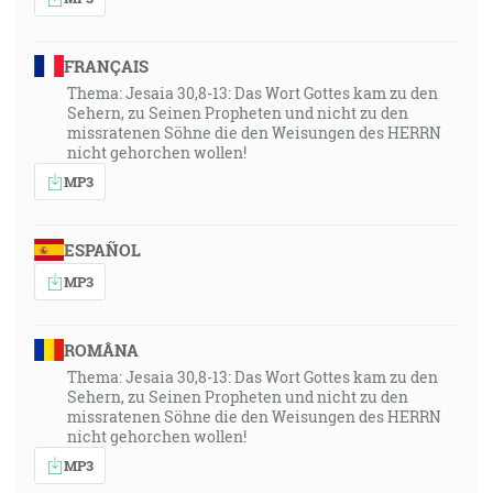
25:21 Shora nad oblohou, ktorá bola nad ich hlavou,
bola podoba trónu, na pohľad ako kameň zafír a na
podobe trónu bola podoba na pohľad ako človek, na
FRANÇAIS
ňom shora. A videl som niečo jako farbu žeravého
Thema: Jesaia 30,8-13: Das Wort Gottes kam zu den
kovu, niečo na pohľad ako oheň, čím bola obňatá
Sehern, zu Seinen Propheten und nicht zu den
dookola, od vidu jeho bedier a hore; a od vidu jeho
missratenen Söhne die den Weisungen des HERRN
nicht gehorchen wollen!
bedier a dole som videl čosi na pohľad ako oheň, a ten
MP3
na pohľad ako človek mal žiaru dookola. Na pohľad
ako dúha, ktorá býva na oblaku v deň dažďa, taká bola
na pohľad tá žiara dookola. To bol zjav podoby slávy
ESPAÑOL
Hospodinovej. A keď som to videl, padnul som na
MP3
svoju tvár a počul som hlas hovoriaceho. [Ez 1:26-28]
Takto hovorí Hospodin: Nebesia sú mi stolicou, a zem
ROMÂNA
je podnožou mojich nôh. Kde jaký je to dom, ktorý mi
Thema: Jesaia 30,8-13: Das Wort Gottes kam zu den
vystavíte? Alebo kde je nejaké miesto môjho
Sehern, zu Seinen Propheten und nicht zu den
missratenen Söhne die den Weisungen des HERRN
odpočinku? [Iz 66:1]
nicht gehorchen wollen!
MP3
A Peter i tí, ktorí boli s ním, boli obtiažení spánkom,