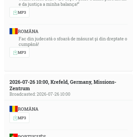
koža jeho tvári, a Mojžiš vše zase dal závoj na svoju
e da justiça a minha balança!”
tvár, dokiaľ nevošiel hovoriť s ním, to jest s Bohom.
MP3
[2M 34:35]
56:58
ROMÂNA
Ale jako je napísané: Čoho oko nevidelo a ucho
Fac din judecată o sfoară de măsurat și din dreptate o
nepočulo a čo na srdce človeka nevstúpilo, čo všetko
cumpănă!
Bôh prihotovil tým, ktorí ho milujú. [1Kor 2:9]
MP3
1:00:36
Ale majúc toho istého ducha viery, podľa toho, čo je
napísané: Uveril som a preto som hovoril, aj my teda
2026-07-26 10:00, Krefeld, Germany, Missions-
Zentrum
veríme a preto aj hovoríme [2Kor 4:13]
Broadcasted: 2026-07-26 10:00
A postavil dvor dookola, vôkol príbytku a oltára, a
ROMÂNA
zavesil záclonu brány dvora. A tak dokončil Mojžiš
dielo. A oblak zakryl stán shromaždenia, a sláva
MP3
Hospodinova naplnila príbytok, takže nemohol Mojžiš
vojsť do stánu shromaždenia, pretože prebýval na
PORTUGUÊS