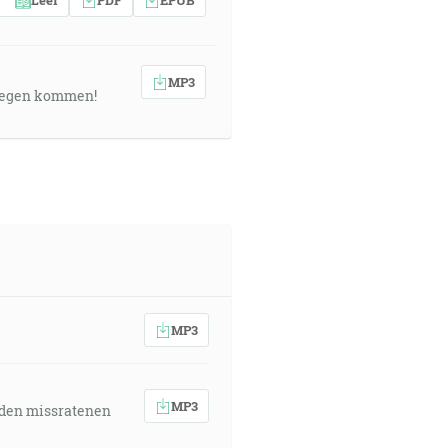
MP3
gelegen kommen!
MP3
MP3
 den missratenen