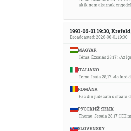
akik nem akarnak engedel
1991-06-01 19:30, Krefe
Broadcasted: 2026-08-01 19:30
MAGYAR
Téma: Ézsaiás 28:17: »Az I
ITALIANO
Tema: Isaia 28,17: «Io farò d
ROMÂNA
Fac din judecată o sfoară 
РУССКИЙ ЯЗЫК
Thema: Jesaia 28,17: ICH 
SLOVENSKY