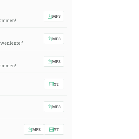
MP3
 kommen!
MP3
onveniente!”
MP3
 kommen!
YT
MP3
MP3
YT