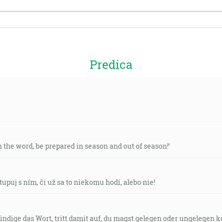
Predica
ch the word, be prepared in season and out of season!‘
stupuj s ním, či už sa to niekomu hodí, alebo nie!
kündige das Wort, tritt damit auf, du magst gelegen oder ungelegen