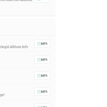
MP3
egül állítom fel!«
MP3
MP3
MP3
ge!