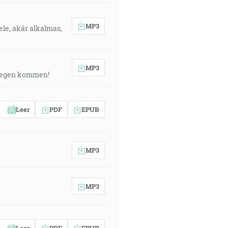
MP3
 vele, akár alkalmas,
MP3
gelegen kommen!
Leer
PDF
EPUB
MP3
MP3
Leer
PDF
EPUB