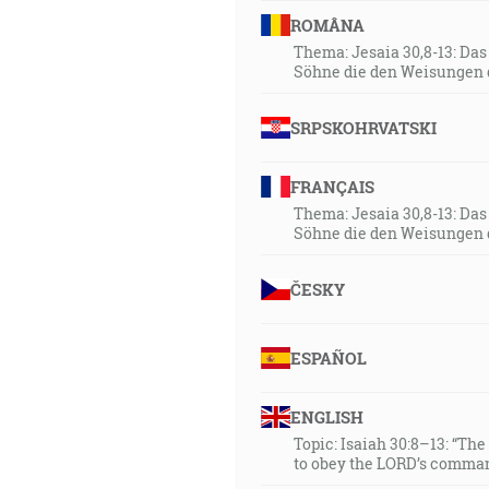
ROMÂNA
Thema: Jesaia 30,8-13: Da
Söhne die den Weisungen 
SRPSKOHRVATSKI
FRANÇAIS
Thema: Jesaia 30,8-13: Da
Söhne die den Weisungen 
ČESKY
ESPAÑOL
ENGLISH
Topic: Isaiah 30:8–13: “Th
to obey the LORD’s comman