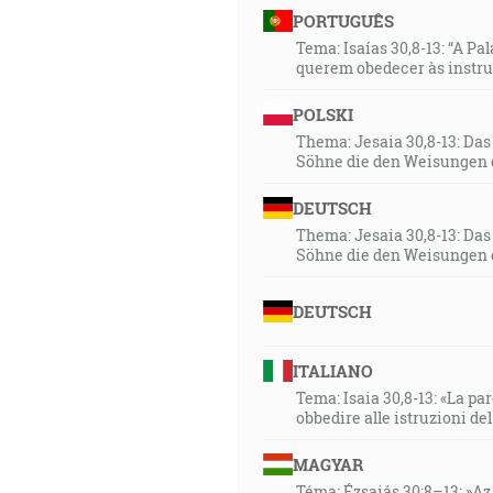
PORTUGUÊS
Tema: Isaías 30,8-13: “A Pa
querem obedecer às instr
POLSKI
Thema: Jesaia 30,8-13: Da
Söhne die den Weisungen 
DEUTSCH
Thema: Jesaia 30,8-13: Da
Söhne die den Weisungen 
DEUTSCH
ITALIANO
Tema: Isaia 30,8-13: «La paro
obbedire alle istruzioni de
MAGYAR
Téma: Ézsaiás 30:8–13: »Az 