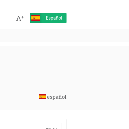
A
+
Español
español