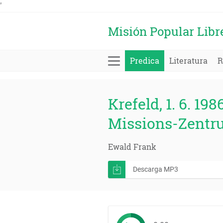
'
Misión Popular Libr
Predica
Literatura
R
Krefeld, 1. 6. 198
Missions-Zentr
Ewald Frank
Descarga MP3