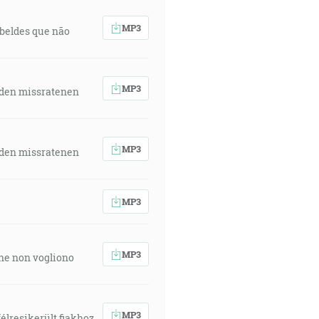
MP3
rebeldes que não
MP3
 den missratenen
MP3
 den missratenen
MP3
MP3
 che non vogliono
MP3
élresikerült fiakhoz,