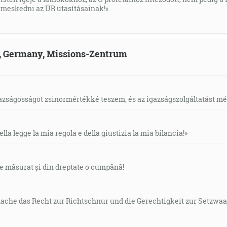
meskedni az ÚR utasításainak!«
ld, Germany, Missions-Zentrum
gazságosságot zsinormértékké teszem, és az igazságszolgáltatást mérl
ella legge la mia regola e della giustizia la mia bilancia!»
de măsurat și din dreptate o cumpănă!
mache das Recht zur Richtschnur und die Gerechtigkeit zur Setzwaa