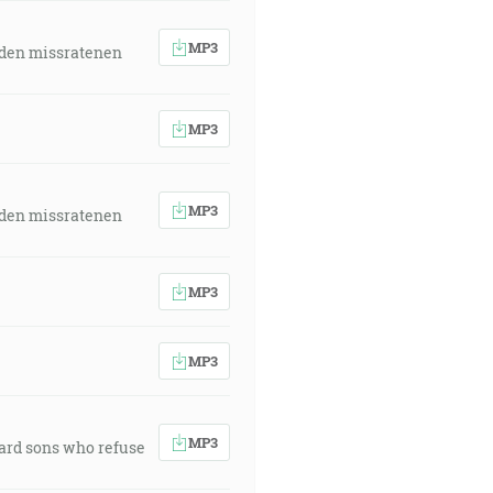
MP3
 den missratenen
MP3
MP3
 den missratenen
MP3
MP3
MP3
ward sons who refuse