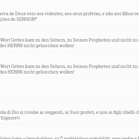
lavra de Deus veio aos videntes, aos seus profetas, e não aos filhos 
uções do SENHOR!”
s Wort Gottes kam zu den Sehern, zu Seinen Propheten und nicht zu
des HERRN nicht gehorchen wollen!
s Wort Gottes kam zu den Sehern, zu Seinen Propheten und nicht zu
des HERRN nicht gehorchen wollen!
la di Dio si rivolse ai veggenti, ai Suoi profeti, e non ai figli ribelli
l Signore!»
Isten Igéje a látnokokhoz, az Ő prófétáihoz intéződött, nem pedig a f