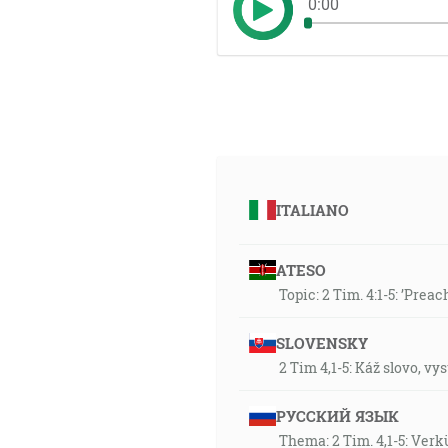
0:00
ITALIANO
ATESO
Topic: 2 Tim. 4:1-5: ’Prea
SLOVENSKY
2 Tim 4,1-5: Káž slovo, vy
РУССКИЙ ЯЗЫК
Thema: 2 Tim. 4,1-5: Ver