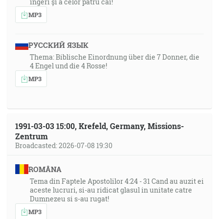
îngeri și a celor patru cai!
MP3
РУССКИЙ ЯЗЫК
Thema: Biblische Einordnung über die 7 Donner, die
4 Engel und die 4 Rosse!
MP3
1991-03-03 15:00, Krefeld, Germany, Missions-
Zentrum
Broadcasted: 2026-07-08 19:30
ROMÂNA
Tema din Faptele Apostolilor 4:24 - 31 Cand au auzit ei
aceste lucruri, si-au ridicat glasul in unitate catre
Dumnezeu si s-au rugat!
MP3