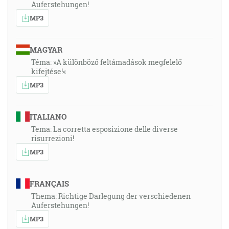
Auferstehungen!
MP3
MAGYAR
Téma: »A különböző feltámadások megfelelő
kifejtése!«
MP3
ITALIANO
Tema: La corretta esposizione delle diverse
risurrezioni!
MP3
FRANÇAIS
Thema: Richtige Darlegung der verschiedenen
Auferstehungen!
MP3