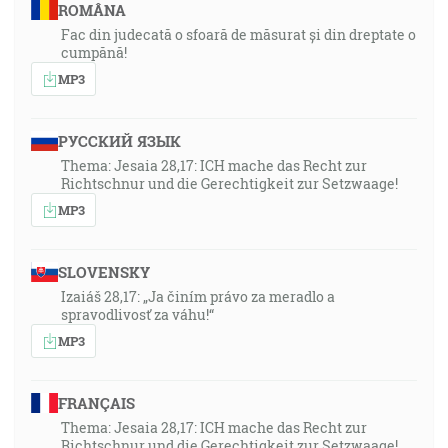
ROMÂNA
Fac din judecată o sfoară de măsurat și din dreptate o
cumpănă!
MP3
РУССКИЙ ЯЗЫК
Thema: Jesaia 28,17: ICH mache das Recht zur
Richtschnur und die Gerechtigkeit zur Setzwaage!
MP3
SLOVENSKY
Izaiáš 28,17: „Ja činím právo za meradlo a
spravodlivosť za váhu!“
MP3
FRANÇAIS
Thema: Jesaia 28,17: ICH mache das Recht zur
Richtschnur und die Gerechtigkeit zur Setzwaage!