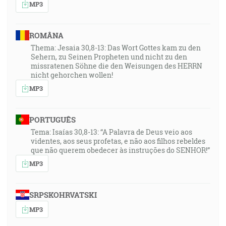
MP3
ROMÂNA
Thema: Jesaia 30,8-13: Das Wort Gottes kam zu den
Sehern, zu Seinen Propheten und nicht zu den
missratenen Söhne die den Weisungen des HERRN
nicht gehorchen wollen!
MP3
PORTUGUÊS
Tema: Isaías 30,8-13: “A Palavra de Deus veio aos
videntes, aos seus profetas, e não aos filhos rebeldes
que não querem obedecer às instruções do SENHOR!”
MP3
SRPSKOHRVATSKI
MP3