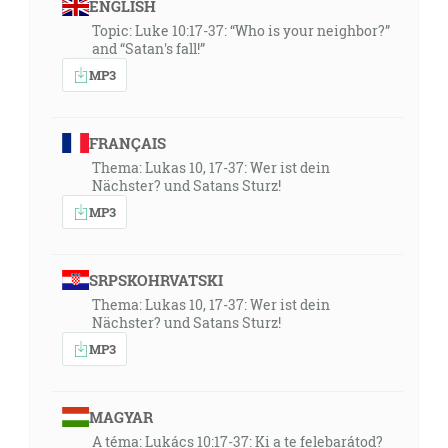
ENGLISH
Topic: Luke 10:17-37: “Who is your neighbor?”
and “Satan's fall!”
MP3
FRANÇAIS
Thema: Lukas 10, 17-37: Wer ist dein
Nächster? und Satans Sturz!
MP3
SRPSKOHRVATSKI
Thema: Lukas 10, 17-37: Wer ist dein
Nächster? und Satans Sturz!
MP3
MAGYAR
A téma: Lukács 10:17-37: Ki a te felebarátod?