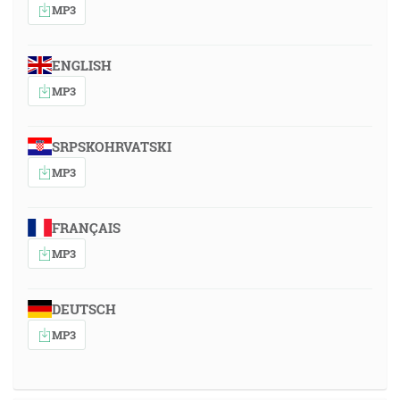
MP3
ENGLISH
MP3
SRPSKOHRVATSKI
MP3
FRANÇAIS
MP3
DEUTSCH
MP3