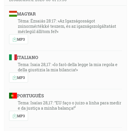
MAGYAR
Téma: Ézsaiás 28:17: »Az Igazságosságot
zsinormértékké teszem, és az igazságszolgáltatást
mérlegül állítom fel!«
MP3
ITALIANO
Tema: Isaia 28,17: «Io farò della legge la mia regola e
della giustizia la mia bilancia!»
MP3
PORTUGUÊS
Tema: Isaías 28,17: “EU faço o juizo a linha para medir
e da justiça a minha balança!”
MP3