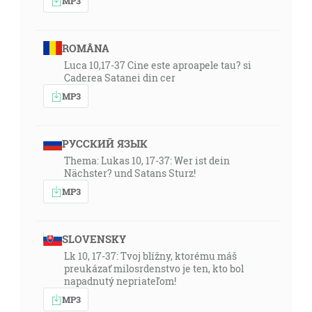
MP3
ROMÂNA
Luca 10,17-37 Cine este aproapele tau? si
Caderea Satanei din cer
MP3
РУССКИЙ ЯЗЫК
Thema: Lukas 10, 17-37: Wer ist dein
Nächster? und Satans Sturz!
MP3
SLOVENSKY
Lk 10, 17-37: Tvoj blížny, ktorému máš
preukázať milosrdenstvo je ten, kto bol
napadnutý nepriateľom!
MP3