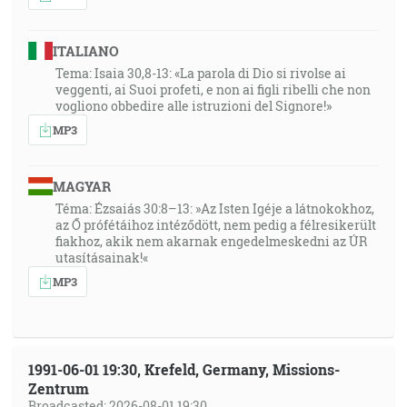
ITALIANO
Tema: Isaia 30,8-13: «La parola di Dio si rivolse ai
veggenti, ai Suoi profeti, e non ai figli ribelli che non
vogliono obbedire alle istruzioni del Signore!»
MP3
MAGYAR
Téma: Ézsaiás 30:8–13: »Az Isten Igéje a látnokokhoz,
az Ő prófétáihoz intéződött, nem pedig a félresikerült
fiakhoz, akik nem akarnak engedelmeskedni az ÚR
utasításainak!«
MP3
1991-06-01 19:30, Krefeld, Germany, Missions-
Zentrum
Broadcasted: 2026-08-01 19:30