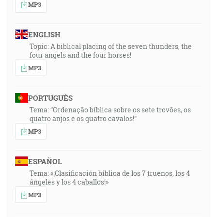
MP3
ENGLISH
Topic: A biblical placing of the seven thunders, the
four angels and the four horses!
MP3
PORTUGUÊS
Tema: “Ordenação bíblica sobre os sete trovões, os
quatro anjos e os quatro cavalos!”
MP3
ESPAÑOL
Tema: «¡Clasificación bíblica de los 7 truenos, los 4
ángeles y los 4 caballos!»
MP3