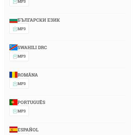
MP3
БЪЛГАРСКИ ЕЗИК
MP3
SWAHILI DRC
MP3
ROMÂNA
MP3
PORTUGUÊS
MP3
ESPAÑOL