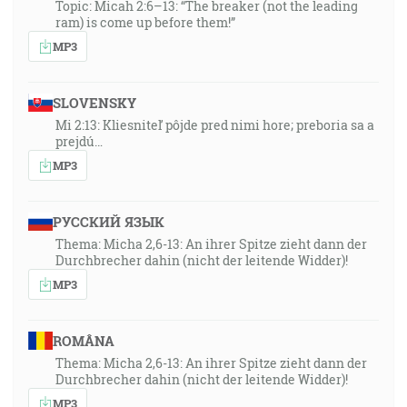
Topic: Micah 2:6–13: “The breaker (not the leading
ram) is come up before them!”
MP3
SLOVENSKY
Mi 2:13: Kliesniteľ pôjde pred nimi hore; preboria sa a
prejdú…
MP3
РУССКИЙ ЯЗЫК
Thema: Micha 2,6-13: An ihrer Spitze zieht dann der
Durchbrecher dahin (nicht der leitende Widder)!
MP3
ROMÂNA
Thema: Micha 2,6-13: An ihrer Spitze zieht dann der
Durchbrecher dahin (nicht der leitende Widder)!
MP3