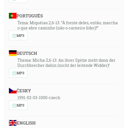
PORTUGUÊS
Tema: Miquéias 2,6-13: “À frente deles, então, marcha
o que abre caminho (não o carneiro líder)!”
MP3
DEUTSCH
Thema: Micha 2,6-13: An ihrer Spitze zieht dann der
Durchbrecher dahin (nicht der leitende Widder)!
MP3
ČESKY
1991-02-03-1000-czech
MP3
ENGLISH