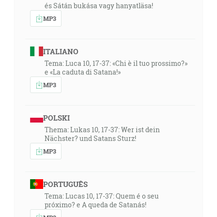
és Sátán bukása vagy hanyatläsa!
MP3
ITALIANO
Tema: Luca 10, 17-37: «Chi è il tuo prossimo?»
e «La caduta di Satana!»
MP3
POLSKI
Thema: Lukas 10, 17-37: Wer ist dein
Nächster? und Satans Sturz!
MP3
PORTUGUÊS
Tema: Lucas 10, 17-37: Quem é o seu
próximo? e A queda de Satanás!