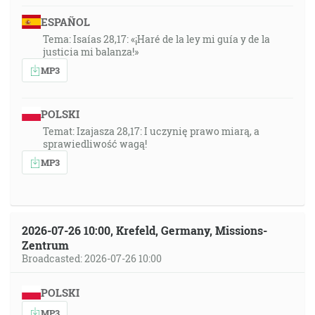
ESPAÑOL
Tema: Isaías 28,17: «¡Haré de la ley mi guía y de la
justicia mi balanza!»
MP3
POLSKI
Temat: Izajasza 28,17: I uczynię prawo miarą, a
sprawiedliwość wagą!
MP3
2026-07-26 10:00, Krefeld, Germany, Missions-
Zentrum
Broadcasted: 2026-07-26 10:00
POLSKI
MP3