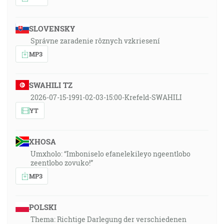
SLOVENSKY
Správne zaradenie rôznych vzkriesení
MP3
SWAHILI TZ
2026-07-15-1991-02-03-15:00-Krefeld-SWAHILI
YT
XHOSA
Umxholo: “Imboniselo efanelekileyo ngeentlobo
zeentlobo zovuko!”
MP3
POLSKI
Thema: Richtige Darlegung der verschiedenen