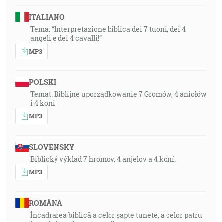
ITALIANO
Tema: “Interpretazione biblica dei 7 tuoni, dei 4
angeli e dei 4 cavalli!”
MP3
POLSKI
Temat: Biblijne uporządkowanie 7 Gromów, 4 aniołów
i 4 koni!
MP3
SLOVENSKY
Biblický výklad 7 hromov, 4 anjelov a 4 koní.
MP3
ROMÂNA
Încadrarea biblică a celor șapte tunete, a celor patru