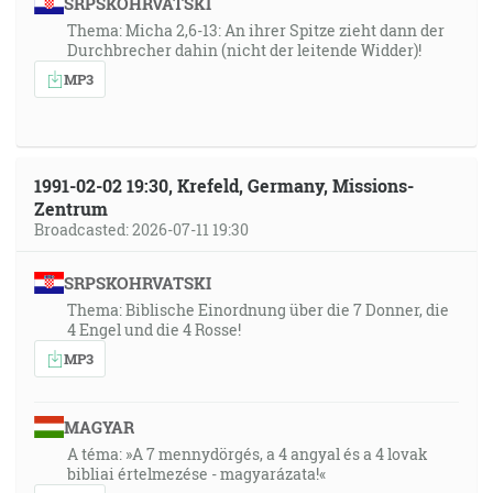
SRPSKOHRVATSKI
Thema: Micha 2,6-13: An ihrer Spitze zieht dann der
Durchbrecher dahin (nicht der leitende Widder)!
MP3
1991-02-02 19:30, Krefeld, Germany, Missions-
Zentrum
Broadcasted: 2026-07-11 19:30
SRPSKOHRVATSKI
Thema: Biblische Einordnung über die 7 Donner, die
4 Engel und die 4 Rosse!
MP3
MAGYAR
A téma: »A 7 mennydörgés, a 4 angyal és a 4 lovak
bibliai értelmezése - magyarázata!«