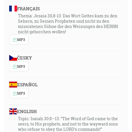
FRANÇAIS
Thema: Jesaia 30,8-13: Das Wort Gottes kam zu den
Sehern, zu Seinen Propheten und nicht zu den
missratenen Söhne die den Weisungen des HERRN
nicht gehorchen wollen!
MP3
ČESKY
MP3
ESPAÑOL
MP3
ENGLISH
Topic: Isaiah 30:8–13: “The Word of God came to the
seers, to His prophets, and not to the wayward sons
who refuse to obey the LORD’s commands!”