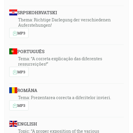
SRPSKOHRVATSKI
Thema: Richtige Darlegung der verschiedenen
Auferstehungen!
MP3
PORTUGUÊS
Tema: “A correta explicação das diferentes
ressurreições!”
MP3
ROMÂNA
Tema: Prezentarea corecta a diferitelor invieri.
MP3
ENGLISH
Topic: “A proper exposition of the various