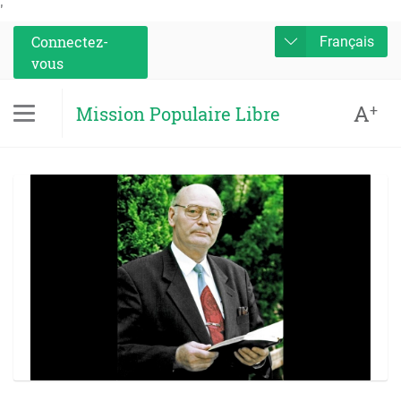
'
Connectez-
Français
vous
A
+
Mission Populaire Libre