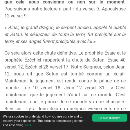
que cela nous convienne ou non sur le moment
.
Poursuivons notre lecture à partir du verset 9. Apocalypse
12 verset 9 :
« Ainsi, le grand dragon, le serpent ancien, appelé le diable
et Satan, le séducteur de toute la terre, fut précipité sur la
terre, et ses anges furent précipités avec lui ».
Ce sera alors cette chute définitive. Le prophète Ésaïe et le
prophète Ézéchiel rapportent la chute de Satan. Ésaïe 40
verset 12, Ézéchiel 28 verset 17. Notre Seigneur, selon Jean
12, nous dit que Satan est tombé comme un éclair.
Maintenant le jugement est rendu contre le prince de ce
monde. Luc 10 verset 18. Jean 12 verset 31 : « C’est
maintenant que le jugement s’abat sur ce monde. C’est
maintenant que le prince de ce monde va être chassé ».
Bien sûr. Il y a donc déjà eu quelques événements de ce
genre. Malheureusement il a encore accès pour accuser les
We use cookies to understand how you use our site and to
Je suis d'accord
improve your experience. This includes personalizing content
croyants ; et alors, nous devons faire très, très attention à
and advertising.
Plus...
ne pas lui prêter attention, à ne pas lui prêter nos oreilles,