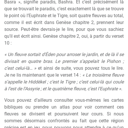
Basra », signifie paradis, Bashra. Et c’est précisément là
que se trouvait le paradis, c’est exactement là que se trouve
le point où l’Euphrate et le Tigre, soit quatre fleuves au total,
comme il est écrit dans Genèse chapitre 2, prennent leur
source. Peut-être devrais-je le lire, pour que vous sachiez
qu’il est écrit ainsi. Genèse chapitre 2, oui, à partir du verset
10 :
« Un fleuve sortait d’Éden pour arroser le jardin, et de là il se
divisait en quatre bras. Le premier s’appelait le Pishon ;
c’est celui-là… »
et ainsi de suite, vous pouvez tous le lire.
Je ne lis maintenant que le verset 14 :
« Le troisième fleuve
s’appelle le Hiddékel ; c’est le Tigre ; c’est celui-là qui coule
à l’est de l’Assyrie ; et le quatrième fleuve, c’est l’Euphrate »
.
Vous pouvez d’ailleurs consulter vous-mêmes les cartes
bibliques ou prendre un atlas pour voir comment ces
fleuves se divisent et poursuivent leur cours. Si nous
sommes désormais confrontés au fait que cette région
précise est en jeu, nous pouvons nous attendre à ce qu’un