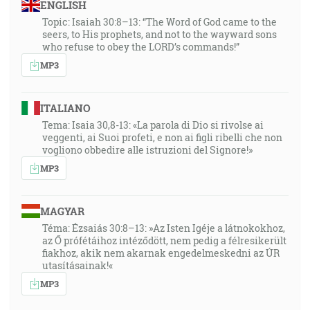
ENGLISH
Topic: Isaiah 30:8–13: “The Word of God came to the
seers, to His prophets, and not to the wayward sons
who refuse to obey the LORD’s commands!”
MP3
ITALIANO
Tema: Isaia 30,8-13: «La parola di Dio si rivolse ai
veggenti, ai Suoi profeti, e non ai figli ribelli che non
vogliono obbedire alle istruzioni del Signore!»
MP3
MAGYAR
Téma: Ézsaiás 30:8–13: »Az Isten Igéje a látnokokhoz,
az Ő prófétáihoz intéződött, nem pedig a félresikerült
fiakhoz, akik nem akarnak engedelmeskedni az ÚR
utasításainak!«
MP3