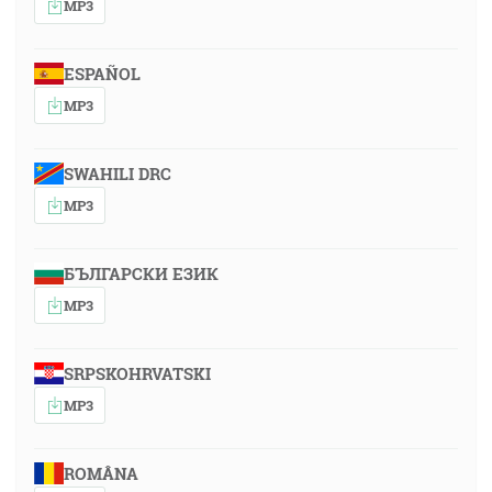
MP3
ESPAÑOL
MP3
SWAHILI DRC
MP3
БЪЛГАРСКИ ЕЗИК
MP3
SRPSKOHRVATSKI
MP3
ROMÂNA