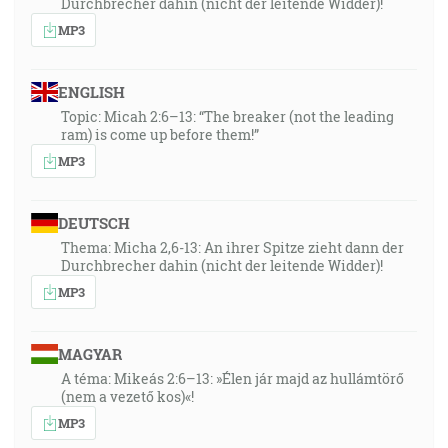
Durchbrecher dahin (nicht der leitende Widder)!
MP3
ENGLISH
Topic: Micah 2:6–13: “The breaker (not the leading
ram) is come up before them!”
MP3
DEUTSCH
Thema: Micha 2,6-13: An ihrer Spitze zieht dann der
Durchbrecher dahin (nicht der leitende Widder)!
MP3
MAGYAR
A téma: Mikeás 2:6–13: »Élen jár majd az hullámtörő
(nem a vezető kos)«!
MP3