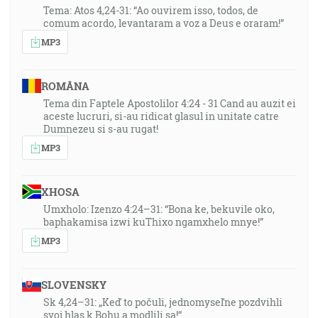
Tema: Atos 4,24-31: “Ao ouvirem isso, todos, de
comum acordo, levantaram a voz a Deus e oraram!”
MP3
ROMÂNA
Tema din Faptele Apostolilor 4:24 - 31 Cand au auzit ei
aceste lucruri, si-au ridicat glasul in unitate catre
Dumnezeu si s-au rugat!
MP3
XHOSA
Umxholo: Izenzo 4:24–31: “Bona ke, bekuvile oko,
baphakamisa izwi kuThixo ngamxhelo mnye!”
MP3
SLOVENSKY
Sk 4,24–31: „Keď to počuli, jednomyseľne pozdvihli
svoj hlas k Bohu a modlili sa!“