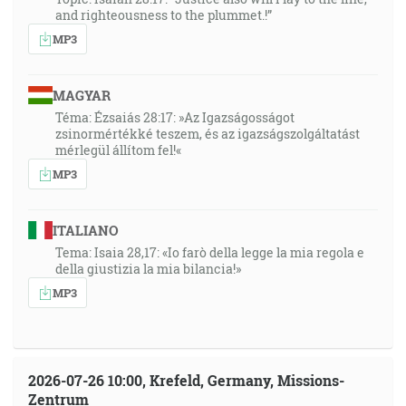
and righteousness to the plummet.!”
MP3
MAGYAR
Téma: Ézsaiás 28:17: »Az Igazságosságot
zsinormértékké teszem, és az igazságszolgáltatást
mérlegül állítom fel!«
MP3
ITALIANO
Tema: Isaia 28,17: «Io farò della legge la mia regola e
della giustizia la mia bilancia!»
MP3
2026-07-26 10:00, Krefeld, Germany, Missions-
Zentrum