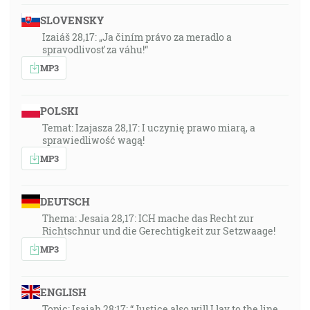
SLOVENSKY
Izaiáš 28,17: „Ja činím právo za meradlo a
spravodlivosť za váhu!“
MP3
POLSKI
Temat: Izajasza 28,17: I uczynię prawo miarą, a
sprawiedliwość wagą!
MP3
DEUTSCH
Thema: Jesaia 28,17: ICH mache das Recht zur
Richtschnur und die Gerechtigkeit zur Setzwaage!
MP3
ENGLISH
Topic: Isaiah 28:17: “Justice also will I lay to the line,