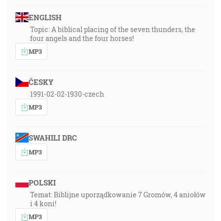
ENGLISH
Topic: A biblical placing of the seven thunders, the
four angels and the four horses!
MP3
ČESKY
1991-02-02-1930-czech
MP3
SWAHILI DRC
MP3
POLSKI
Temat: Biblijne uporządkowanie 7 Gromów, 4 aniołów
i 4 koni!
MP3