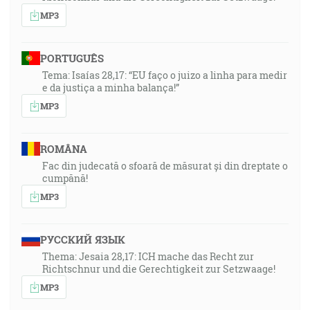
MP3
PORTUGUÊS
Tema: Isaías 28,17: “EU faço o juizo a linha para medir
e da justiça a minha balança!”
MP3
ROMÂNA
Fac din judecată o sfoară de măsurat și din dreptate o
cumpănă!
MP3
РУССКИЙ ЯЗЫК
Thema: Jesaia 28,17: ICH mache das Recht zur
Richtschnur und die Gerechtigkeit zur Setzwaage!
MP3