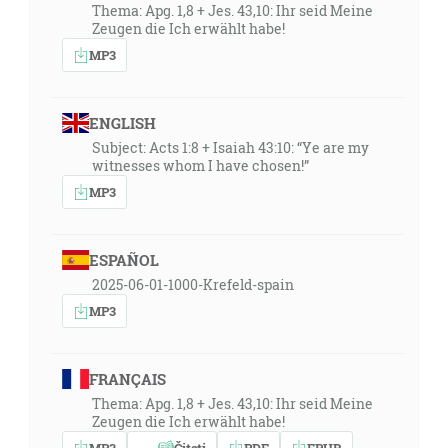
Thema: Apg. 1,8 + Jes. 43,10: Ihr seid Meine
Zeugen die Ich erwählt habe!
MP3
ENGLISH
Subject: Acts 1:8 + Isaiah 43:10: “Ye are my
witnesses whom I have chosen!”
MP3
ESPAÑOL
2025-06-01-1000-Krefeld-spain
MP3
FRANÇAIS
Thema: Apg. 1,8 + Jes. 43,10: Ihr seid Meine
Zeugen die Ich erwählt habe!
MP3
Čitati
PDF
EPUB