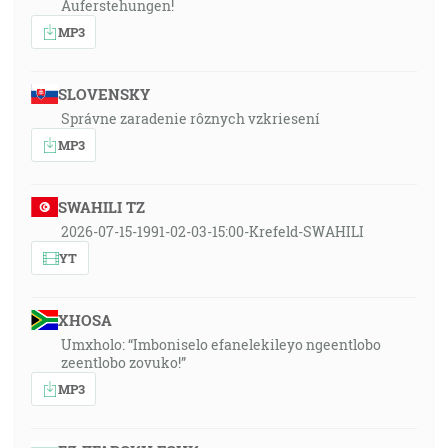
Auferstehungen!
MP3
SLOVENSKY
Správne zaradenie rôznych vzkriesení
MP3
SWAHILI TZ
2026-07-15-1991-02-03-15:00-Krefeld-SWAHILI
YT
XHOSA
Umxholo: “Imboniselo efanelekileyo ngeentlobo
zeentlobo zovuko!”
MP3