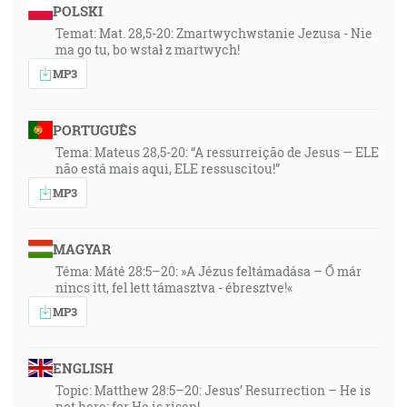
POLSKI
Temat: Mat. 28,5-20: Zmartwychwstanie Jezusa - Nie
ma go tu, bo wstał z martwych!
MP3
PORTUGUÊS
Tema: Mateus 28,5-20: “A ressurreição de Jesus — ELE
não está mais aqui, ELE ressuscitou!”
MP3
MAGYAR
Téma: Máté 28:5–20: »A Jézus feltámadása – Ő már
nincs itt, fel lett támasztva - ébresztve!«
MP3
ENGLISH
Topic: Matthew 28:5–20: Jesus’ Resurrection – He is
not here; for He is risen!