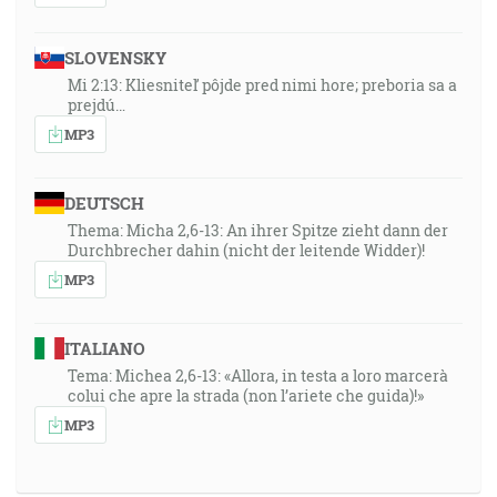
SLOVENSKY
Mi 2:13: Kliesniteľ pôjde pred nimi hore; preboria sa a
prejdú…
MP3
DEUTSCH
Thema: Micha 2,6-13: An ihrer Spitze zieht dann der
Durchbrecher dahin (nicht der leitende Widder)!
MP3
ITALIANO
Tema: Michea 2,6-13: «Allora, in testa a loro marcerà
colui che apre la strada (non l’ariete che guida)!»
MP3