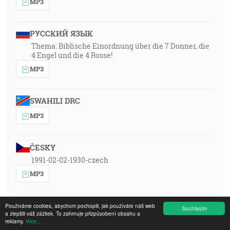
MP3
РУССКИЙ ЯЗЫК
Thema: Biblische Einordnung über die 7 Donner, die
4 Engel und die 4 Rosse!
MP3
SWAHILI DRC
MP3
ČESKY
1991-02-02-1930-czech
MP3
ESPAÑOL
Používáme cookies, abychom pochopili, jak používáte náš web
Souhlasím
a zlepšili váš zážitek. To zahrnuje přizpůsobení obsahu a
Tema: «¡Clasificación bíblica de los 7 truenos, los 4
reklamy.
Více...
ángeles y los 4 caballos!»