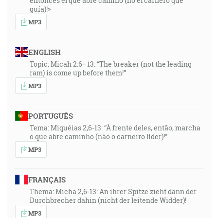
entonces el que abre camino (no el carnero que
guía)!»
MP3
ENGLISH
Topic: Micah 2:6–13: “The breaker (not the leading
ram) is come up before them!”
MP3
PORTUGUÊS
Tema: Miquéias 2,6-13: “À frente deles, então, marcha
o que abre caminho (não o carneiro líder)!”
MP3
FRANÇAIS
Thema: Micha 2,6-13: An ihrer Spitze zieht dann der
Durchbrecher dahin (nicht der leitende Widder)!
MP3