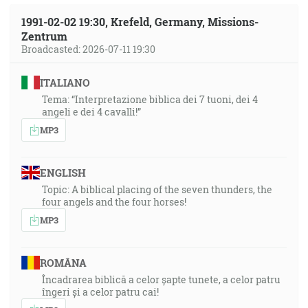
1991-02-02 19:30, Krefeld, Germany, Missions-
Zentrum
Broadcasted: 2026-07-11 19:30
ITALIANO
Tema: “Interpretazione biblica dei 7 tuoni, dei 4
angeli e dei 4 cavalli!”
MP3
ENGLISH
Topic: A biblical placing of the seven thunders, the
four angels and the four horses!
MP3
ROMÂNA
Încadrarea biblică a celor șapte tunete, a celor patru
îngeri și a celor patru cai!