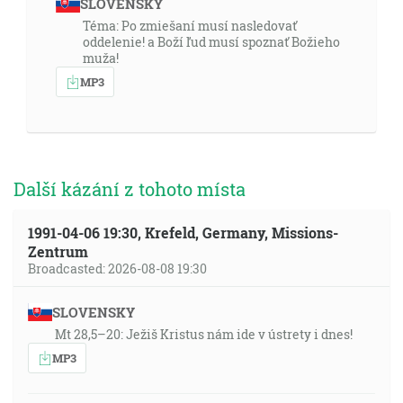
SLOVENSKY
Téma: Po zmiešaní musí nasledovať
oddelenie! a Boží ľud musí spoznať Božieho
muža!
MP3
Další kázání z tohoto místa
1991-04-06 19:30, Krefeld, Germany, Missions-
Zentrum
Broadcasted: 2026-08-08 19:30
SLOVENSKY
Mt 28,5–20: Ježiš Kristus nám ide v ústrety i dnes!
MP3