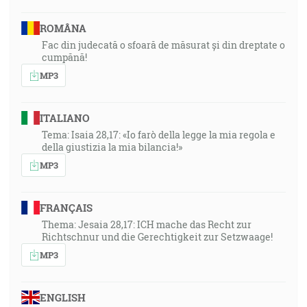
ROMÂNA
Fac din judecată o sfoară de măsurat și din dreptate o
cumpănă!
MP3
ITALIANO
Tema: Isaia 28,17: «Io farò della legge la mia regola e
della giustizia la mia bilancia!»
MP3
FRANÇAIS
Thema: Jesaia 28,17: ICH mache das Recht zur
Richtschnur und die Gerechtigkeit zur Setzwaage!
MP3
ENGLISH