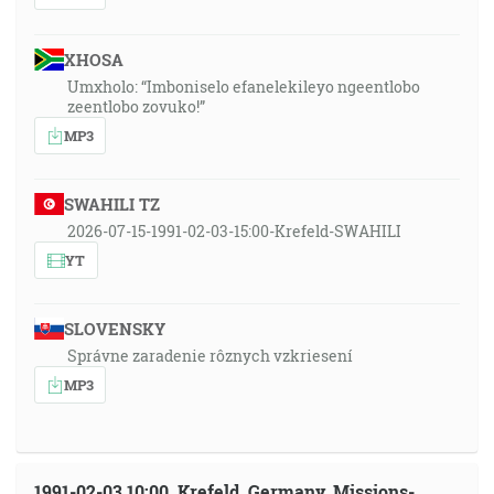
XHOSA
Umxholo: “Imboniselo efanelekileyo ngeentlobo
zeentlobo zovuko!”
MP3
SWAHILI TZ
2026-07-15-1991-02-03-15:00-Krefeld-SWAHILI
YT
SLOVENSKY
Správne zaradenie rôznych vzkriesení
MP3
1991-02-03 10:00, Krefeld, Germany, Missions-