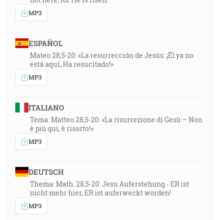
MP3
ESPAÑOL
Mateo 28,5-20: «La resurrección de Jesús: ¡Él ya no
está aquí, Ha resucitado!»
MP3
ITALIANO
Tema: Matteo 28,5-20: «La risurrezione di Gesù – Non
è più qui, è risorto!»
MP3
DEUTSCH
Thema: Math. 28,5-20: Jesu Auferstehung - ER ist
nicht mehr hier, ER ist auferweckt worden!
MP3