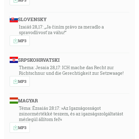
SLOVENSKY
Izaiáš 28,17: „Ja činím právo za meradlo a
spravodlivosť za váhu!“
MP3
SRPSKOHRVATSKI
Thema: Jesaia 28,17: ICH mache das Recht zur
Richtschnur und die Gerechtigkeit zur Setzwaage!
MP3
MAGYAR
Téma: Ézsaiás 28:17: »Az Igazságosságot
zsinormértékké teszem, és az igazságszolgáltatást
mérlegül állítom fel!«
MP3