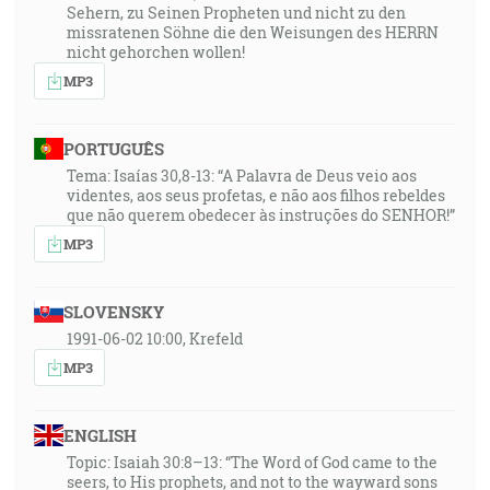
Sehern, zu Seinen Propheten und nicht zu den
missratenen Söhne die den Weisungen des HERRN
nicht gehorchen wollen!
MP3
PORTUGUÊS
Tema: Isaías 30,8-13: “A Palavra de Deus veio aos
videntes, aos seus profetas, e não aos filhos rebeldes
que não querem obedecer às instruções do SENHOR!”
MP3
SLOVENSKY
1991-06-02 10:00, Krefeld
MP3
ENGLISH
Topic: Isaiah 30:8–13: “The Word of God came to the
seers, to His prophets, and not to the wayward sons