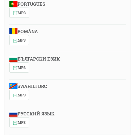
PORTUGUÊS
MP3
ROMÂNA
MP3
БЪЛГАРСКИ ЕЗИК
MP3
SWAHILI DRC
MP3
РУССКИЙ ЯЗЫК
MP3