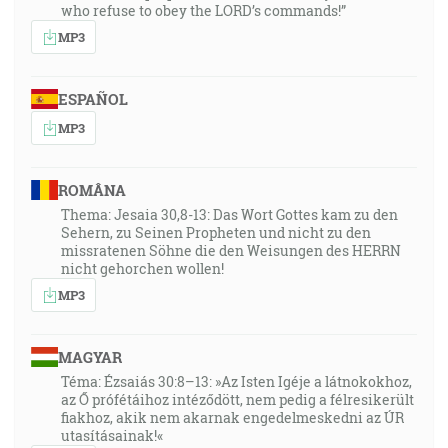
who refuse to obey the LORD’s commands!”
MP3
ESPAÑOL
MP3
ROMÂNA
Thema: Jesaia 30,8-13: Das Wort Gottes kam zu den
Sehern, zu Seinen Propheten und nicht zu den
missratenen Söhne die den Weisungen des HERRN
nicht gehorchen wollen!
MP3
MAGYAR
Téma: Ézsaiás 30:8–13: »Az Isten Igéje a látnokokhoz,
az Ő prófétáihoz intéződött, nem pedig a félresikerült
fiakhoz, akik nem akarnak engedelmeskedni az ÚR
utasításainak!«