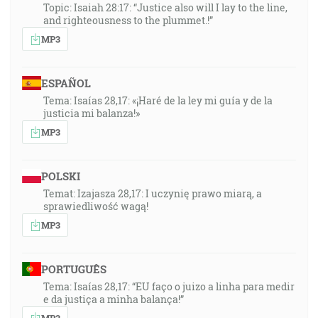
Topic: Isaiah 28:17: “Justice also will I lay to the line,
and righteousness to the plummet.!”
MP3
ESPAÑOL
Tema: Isaías 28,17: «¡Haré de la ley mi guía y de la
justicia mi balanza!»
MP3
POLSKI
Temat: Izajasza 28,17: I uczynię prawo miarą, a
sprawiedliwość wagą!
MP3
PORTUGUÊS
Tema: Isaías 28,17: “EU faço o juizo a linha para medir
e da justiça a minha balança!”
MP3