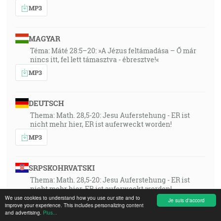
MP3
MAGYAR
Téma: Máté 28:5–20: »A Jézus feltámadása – Ő már
nincs itt, fel lett támasztva - ébresztve!«
MP3
DEUTSCH
Thema: Math. 28,5-20: Jesu Auferstehung - ER ist
nicht mehr hier, ER ist auferweckt worden!
MP3
SRPSKOHRVATSKI
Thema: Math. 28,5-20: Jesu Auferstehung - ER ist
nicht mehr hier, ER ist auferweckt worden!
We use cookies to understand how you use our site and to
Je suis d'accord
MP3
improve your experience. This includes personalizing content
and advertising.
Plus...