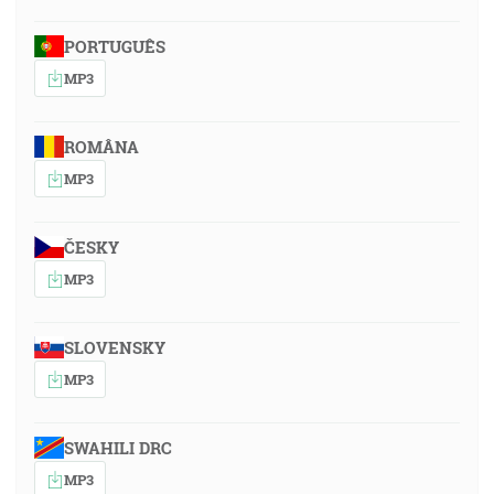
PORTUGUÊS
MP3
ROMÂNA
MP3
ČESKY
MP3
SLOVENSKY
MP3
SWAHILI DRC
MP3