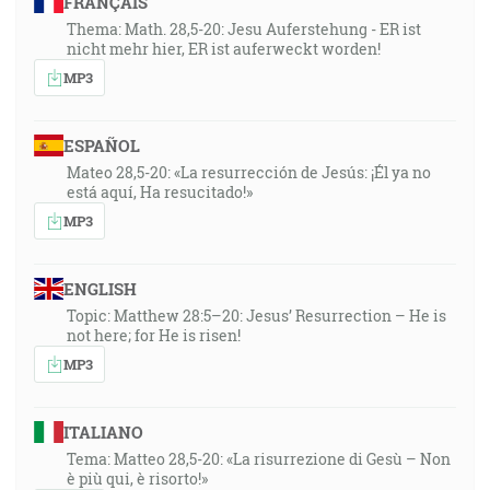
FRANÇAIS
Thema: Math. 28,5-20: Jesu Auferstehung - ER ist
nicht mehr hier, ER ist auferweckt worden!
MP3
ESPAÑOL
Mateo 28,5-20: «La resurrección de Jesús: ¡Él ya no
está aquí, Ha resucitado!»
MP3
ENGLISH
Topic: Matthew 28:5–20: Jesus’ Resurrection – He is
not here; for He is risen!
MP3
ITALIANO
Tema: Matteo 28,5-20: «La risurrezione di Gesù – Non
è più qui, è risorto!»