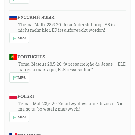
РУССКИЙ ЯЗЫК
Thema: Math. 28,5-20: Jesu Auferstehung - ER ist
nicht mehr hier, ER ist auferweckt worden!
MP3
PORTUGUÊS
Tema: Mateus 28,5-20: “A ressurreição de Jesus — ELE
não está mais aqui, ELE ressuscitou!”
MP3
POLSKI
Temat: Mat. 28,5-20: Zmartwychwstanie Jezusa - Nie
ma go tu, bo wstał z martwych!
MP3