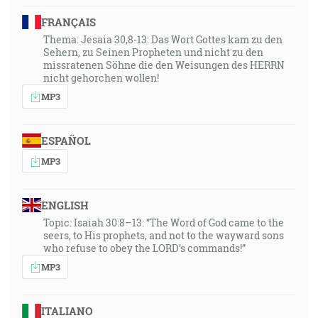
FRANÇAIS
Thema: Jesaia 30,8-13: Das Wort Gottes kam zu den
Sehern, zu Seinen Propheten und nicht zu den
missratenen Söhne die den Weisungen des HERRN
nicht gehorchen wollen!
MP3
ESPAÑOL
MP3
ENGLISH
Topic: Isaiah 30:8–13: “The Word of God came to the
seers, to His prophets, and not to the wayward sons
who refuse to obey the LORD’s commands!”
MP3
ITALIANO