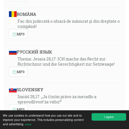
ROMÂNA
Fac din judecată o sfoară de măsurat și din dreptate o
cumpănă!
MP3
РУССКИЙ ЯЗЫК
Thema: Jesaia 28,17: ICH mache das Recht zur
Richtschnur und die Gerechtigkeit zur Setzwaage!
MP3
SLOVENSKY
Izaiáš 28,17: „Ja činím právo za meradlo a
spravodlivosť za váhu!“
MP3
We use cookies to understand how you use our site and to
I agree
improve your experience. This includes personalizing content
and advertising.
више
POLSKI