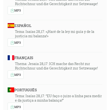
Richtschnur und die Gerechtigkeit zur Setzwaage!
MP3
ESPAÑOL
Tema: Isaías 28,17: «¡Haré de la ley mi guía y de la
justicia mi balanza!»
MP3
FRANÇAIS
Thema: Jesaia 28,17: ICH mache das Recht zur
Richtschnur und die Gerechtigkeit zur Setzwaage!
MP3
PORTUGUÊS
Tema: Isaías 28,17: “EU faço o juizo a linha para medir
e da justiça a minha balança!”
MP3