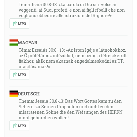
Tema: Isaia 30,8-13: «La parola di Dio si rivolse ai
veggenti, ai Suoi profeti, e non ai figli ribelli che non
vogliono obbedire alle istruzioni del Signore!»
MP3
MAGYAR
Téma: Ézsaiás 30:8–13: »Az Isten Igéje a látnokokhoz,
az Ő prófétáihoz intéződött, nem pedig a félresikerült
fiakhoz, akik nem akarnak engedelmeskedni az ÚR
utasításainak!«
MP3
DEUTSCH
Thema: Jesaia 30,8-13: Das Wort Gottes kam zu den
Sehern, zu Seinen Propheten und nicht zu den
missratenen Söhne die den Weisungen des HERRN
nicht gehorchen wollen!
MP3