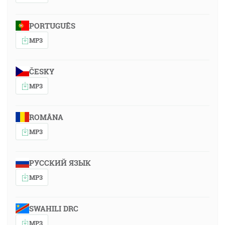
PORTUGUÊS
MP3
ČESKY
MP3
ROMÂNA
MP3
РУССКИЙ ЯЗЫК
MP3
SWAHILI DRC
MP3